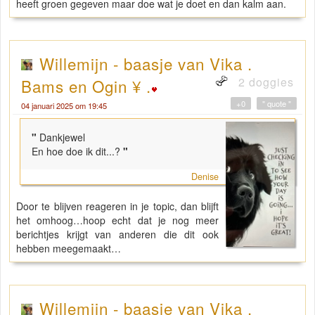
heeft groen gegeven maar doe wat je doet en dan kalm aan.
Willemijn - baasje van Vika .
2 doggies
Bams en Ogin ¥ .
+0
" quote "
04 januari 2025 om 19:45
"
Dankjewel
En hoe doe ik dit...?
"
Denise
Door te blijven reageren in je topic, dan blijft
het omhoog…hoop echt dat je nog meer
berichtjes krijgt van anderen die dit ook
hebben meegemaakt…
Willemijn - baasje van Vika .