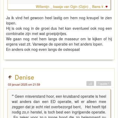
Willemijn _ baasje van Ogin (Ozjin) _ Bams ¥ .
Ja ik vind het gewoon heel lastig om hem nog kreupel te zien
lopen.
Hij is ook nog in de groei dus het kan eventueel ook nog een
combinatie zijn met wat groeipijntjes.
We gaan nog met hem langs de masseur om te kijken of hij
ergens vast zit. Vanwege de operatie en het anders lopen.
En anders ook nog even langs de osteopaat
Denise
+0
" quote "
03 januari 2025 om 21:59
"
Geen misverstand hoor, een kruisband operatie is heel
wat anders dan een ED operatie, wil er alleen mee
zeggen dat je echt niet overbezorgd bent, Het heeft tijd
nodig zo,n herstel, is toch best een ingrijpende operatie.
En zeker voor zo,n jonge hond die zo belemmerd nu