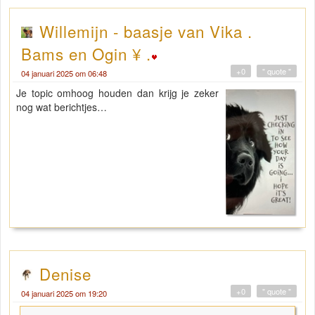
Willemijn - baasje van Vika .
Bams en Ogin ¥ .
+0
" quote "
04 januari 2025 om 06:48
Je topic omhoog houden dan krijg je zeker
nog wat berichtjes…
Denise
+0
" quote "
04 januari 2025 om 19:20