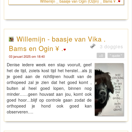
Willemijn _ baasje van Ogin (Ozjin) _ Bams ¥ .
Willemijn - baasje van Vika .
3 doggies
Bams en Ogin ¥ .
+0
" quote "
03 januari 2025 om 18:40
Denise iedere week een stap vooruit, geef
het de tijd, zoiets kost tijd het herstel…als jij
je goed aan de richtlijnen houdt van de
orthopeed zal je zien dat het goed komt ,
buiten al heel goed lopen, binnen nog
minder……geen houvast aan jou, komt ook
goed hoor…blijf op controle gaan zodat de
orthopeed je hond ook goed kan
observeren….