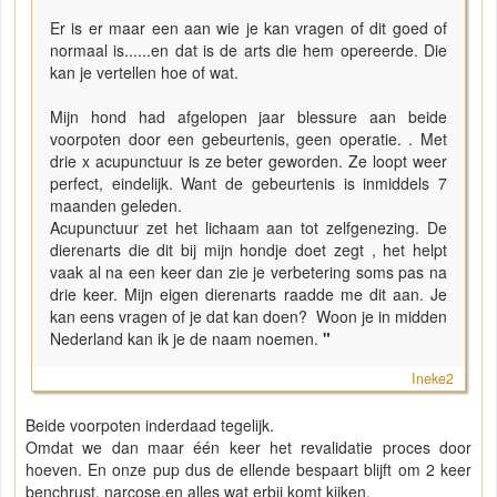
Er is er maar een aan wie je kan vragen of dit goed of
normaal is......en dat is de arts die hem opereerde. Die
kan je vertellen hoe of wat.
Mijn hond had afgelopen jaar blessure aan beide
voorpoten door een gebeurtenis, geen operatie. . Met
drie x acupunctuur is ze beter geworden. Ze loopt weer
perfect, eindelijk. Want de gebeurtenis is inmiddels 7
maanden geleden.
Acupunctuur zet het lichaam aan tot zelfgenezing. De
dierenarts die dit bij mijn hondje doet zegt , het helpt
vaak al na een keer dan zie je verbetering soms pas na
drie keer. Mijn eigen dierenarts raadde me dit aan. Je
kan eens vragen of je dat kan doen? Woon je in midden
Nederland kan ik je de naam noemen.
"
Ineke2
Beide voorpoten inderdaad tegelijk.
Omdat we dan maar één keer het revalidatie proces door
hoeven. En onze pup dus de ellende bespaart blijft om 2 keer
benchrust, narcose,en alles wat erbij komt kijken.