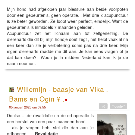
Mijn hond had afgelopen jaar blessure aan beide voorpoten
door een gebeurtenis, geen operatie. . Met drie x acupunctuur
is ze beter geworden. Ze loopt weer perfect, eindelijk. Want de
gebeurtenis is inmiddels 7 maanden geleden.
Acupunctuur zet het lichaam aan tot zelfgenezing. De
dierenarts die dit bij mijn hondje doet zegt , het helpt vaak al na
een keer dan zie je verbetering soms pas na drie keer. Mijn
eigen dierenarts raadde me dit aan. Je kan eens vragen of je
dat kan doen? Woon je in midden Nederland kan ik je de
naam noemen.
Willemijn - baasje van Vika .
Bams en Ogin ¥ .
+0
" quote "
05 januari 2025 om 09:55
Denise…..de revalidatie na de ed operatie is
een herstel van een paar maanden hoor…..
als je vragen hebt stel die dan aan je
orthopeed.
Revalidatie