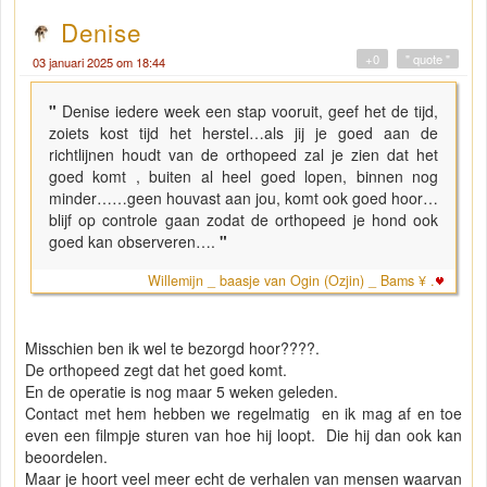
Denise
+0
" quote "
03 januari 2025 om 18:44
"
Denise iedere week een stap vooruit, geef het de tijd,
zoiets kost tijd het herstel…als jij je goed aan de
richtlijnen houdt van de orthopeed zal je zien dat het
goed komt , buiten al heel goed lopen, binnen nog
minder……geen houvast aan jou, komt ook goed hoor…
blijf op controle gaan zodat de orthopeed je hond ook
goed kan observeren….
"
Willemijn _ baasje van Ogin (Ozjin) _ Bams ¥ .
Misschien ben ik wel te bezorgd hoor????.
De orthopeed zegt dat het goed komt.
En de operatie is nog maar 5 weken geleden.
Contact met hem hebben we regelmatig en ik mag af en toe
even een filmpje sturen van hoe hij loopt. Die hij dan ook kan
beoordelen.
Maar je hoort veel meer echt de verhalen van mensen waarvan