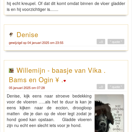
hij echt kreupel. Of dat dit komt omdat binnen de vloer gladder
is en hij voorzichtiger is.......
Denise
+0
" quote "
gewijzigd op 04 januari 2025 om 23:55
Willemijn - baasje van Vika .
Bams en Ogin ¥ .
+0
" quote "
05 januari 2025 om 07:28
Denise, kijk eens naar stroeve bedekking
voor de vloeren …..als het te duur is kan je
eens kijken naar de eccion, droogloop
matten die je dan op de vloer legt zodat je
hond goed kan opstaan. Gladde vloeren
zijn nu echt een slecht iets voor je hond.