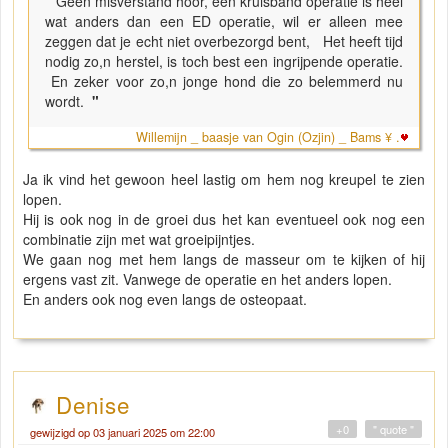
"
Geen misverstand hoor, een kruisband operatie is heel
wat anders dan een ED operatie, wil er alleen mee
zeggen dat je echt niet overbezorgd bent, Het heeft tijd
nodig zo,n herstel, is toch best een ingrijpende operatie.
En zeker voor zo,n jonge hond die zo belemmerd nu
wordt.
"
Willemijn _ baasje van Ogin (Ozjin) _ Bams ¥ .
Ja ik vind het gewoon heel lastig om hem nog kreupel te zien
lopen.
Hij is ook nog in de groei dus het kan eventueel ook nog een
combinatie zijn met wat groeipijntjes.
We gaan nog met hem langs de masseur om te kijken of hij
ergens vast zit. Vanwege de operatie en het anders lopen.
En anders ook nog even langs de osteopaat.
Denise
+0
" quote "
gewijzigd op 03 januari 2025 om 22:00