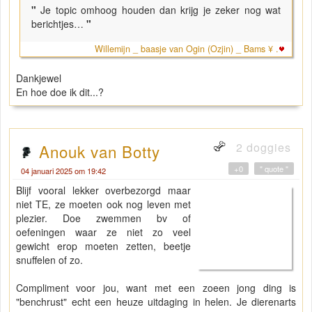
"
Je topic omhoog houden dan krijg je zeker nog wat
berichtjes…
"
Willemijn _ baasje van Ogin (Ozjin) _ Bams ¥ .
Dankjewel
En hoe doe ik dit...?
2 doggies
Anouk van Botty
+0
" quote "
04 januari 2025 om 19:42
Blijf vooral lekker overbezorgd maar
niet TE, ze moeten ook nog leven met
plezier. Doe zwemmen bv of
oefeningen waar ze niet zo veel
gewicht erop moeten zetten, beetje
snuffelen of zo.
Compliment voor jou, want met een zoeen jong ding is
"benchrust" echt een heuze uitdaging in helen. Je dierenarts