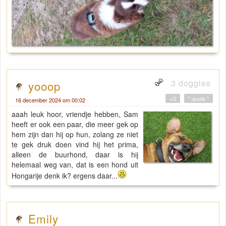
3 doggies
yooop
+0
" quote "
16 december 2024 om 00:02
aaah leuk hoor, vriendje hebben, Sam
heeft er ook een paar, die meer gek op
hem zijn dan hij op hun, zolang ze niet
te gek druk doen vind hij het prima,
alleen de buurhond, daar is hij
helemaal weg van, dat is een hond uit
Hongarije denk ik? ergens daar...
Emily