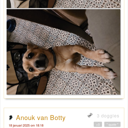
3 doggies
Anouk van Botty
+0
" quote "
18 januari 2025 om 18:18