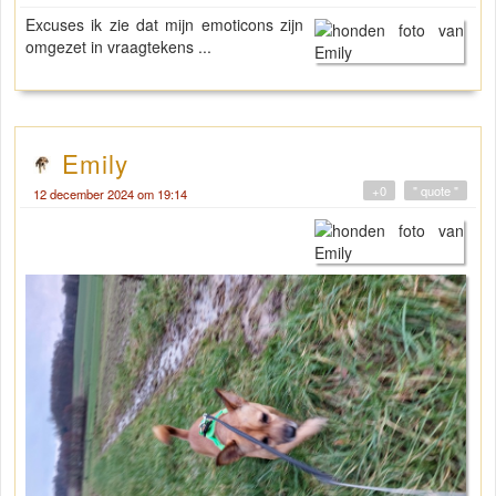
Excuses ik zie dat mijn emoticons zijn
omgezet in vraagtekens ...
Emily
+0
" quote "
12 december 2024 om 19:14