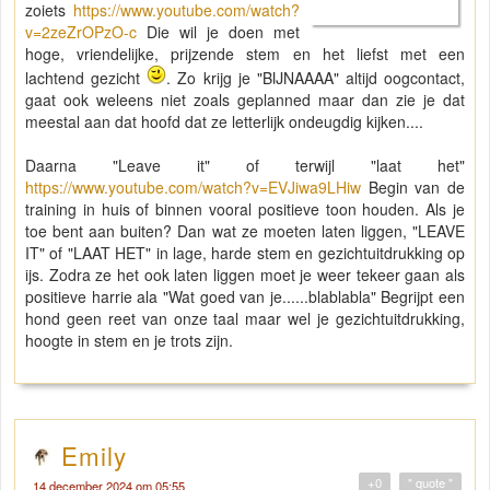
zoiets
https://www.youtube.com/watch?
v=2zeZrOPzO-c
Die wil je doen met
hoge, vriendelijke, prijzende stem en het liefst met een
lachtend gezicht
. Zo krijg je "BIJNAAAA" altijd oogcontact,
gaat ook weleens niet zoals geplanned maar dan zie je dat
meestal aan dat hoofd dat ze letterlijk ondeugdig kijken....
Daarna "Leave it" of terwijl "laat het"
https://www.youtube.com/watch?v=EVJiwa9LHiw
Begin van de
training in huis of binnen vooral positieve toon houden. Als je
toe bent aan buiten? Dan wat ze moeten laten liggen, "LEAVE
IT" of "LAAT HET" in lage, harde stem en gezichtuitdrukking op
ijs. Zodra ze het ook laten liggen moet je weer tekeer gaan als
positieve harrie ala "Wat goed van je......blablabla" Begrijpt een
hond geen reet van onze taal maar wel je gezichtuitdrukking,
hoogte in stem en je trots zijn.
Emily
+0
" quote "
14 december 2024 om 05:55