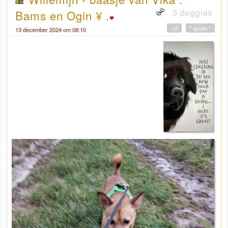
3 doggies
Bams en Ogin ¥ .
+0
" quote "
13 december 2024 om 08:10