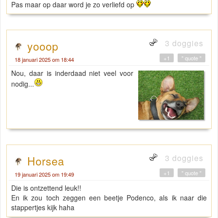
Pas maar op daar word je zo verliefd op
3 doggies
yooop
+1
" quote "
18 januari 2025 om 18:44
Nou, daar is inderdaad niet veel voor
nodig...
3 doggies
Horsea
+1
" quote "
19 januari 2025 om 19:49
Die is ontzettend leuk!!
En ik zou toch zeggen een beetje Podenco, als ik naar die
stappertjes kijk haha