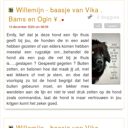
Willemijn - baasje van Vika .
3 doggies
Bams en Ogin ¥ .
+0
" quote "
13 december 2024 om 08:09
Emily, lief dat je deze hond een fijn thuis
geeft bij jou, de honden die in een asiel
hebben gezeten of van elders komen hebben
meestal een rugzakje om…behandel de
hond als een pup die net bij je thuis
is…..geslapen ? Gespeeld gegeten ? Buiten
zetten, en belonen hoe dat maak jij uit, met
wat lekkers of met je stem, en doe dat
voorlopig zo tot de hond begrijpt dat het
buiten gebeuren moet, en lekker mee
wandelen aan de lijn en niet te veel druk zetten op de hond
zoals commandos, laat de hond is maar vertrouwen in jou
krijgen komt het zeker goed.
Willemijn - baasje van Vika .