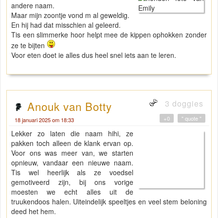
andere naam.
Maar mijn zoontje vond m al geweldig.
En hij had dat misschien al geleerd.
Tis een slimmerke hoor helpt mee de kippen ophokken zonder
ze te bijten
Voor eten doet ie alles dus heel snel iets aan te leren.
3 doggies
Anouk van Botty
+0
" quote "
18 januari 2025 om 18:33
Lekker zo laten die naam hihi, ze
pakken toch alleen de klank ervan op.
Voor ons was meer van, we starten
opnieuw, vandaar een nieuwe naam.
Tis wel heerlijk als ze voedsel
gemotiveerd zijn, bij ons vorige
moesten we echt alles uit de
truukendoos halen. Uiteindelijk speeltjes en veel stem beloning
deed het hem.