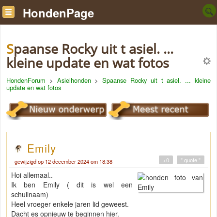
HondenPage
Spaanse Rocky uit t asiel. ...
kleine update en wat fotos
HondenForum
>
Asielhonden
>
Spaanse Rocky uit t asiel. ... kleine
update en wat fotos
Emily
+0
" quote "
gewijzigd op 12 december 2024 om 18:38
Hoi allemaal..
Ik ben Emily ( dit is wel een
schuilnaam)
Heel vroeger enkele jaren lid geweest.
Dacht es opnieuw te beginnen hier.