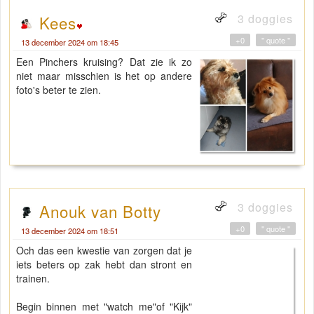
3 doggies
Kees
+0
" quote "
13 december 2024 om 18:45
Een Pinchers kruising? Dat zie ik zo
niet maar misschien is het op andere
foto's beter te zien.
3 doggies
Anouk van Botty
+0
" quote "
13 december 2024 om 18:51
Och das een kwestie van zorgen dat je
iets beters op zak hebt dan stront en
trainen.
Begin binnen met "watch me"of "Kijk"