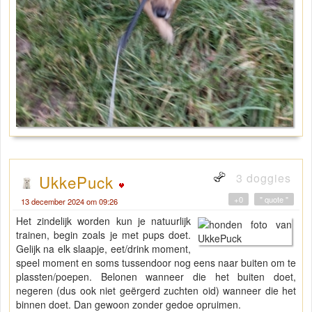
3 doggies
UkkePuck
+0
" quote "
13 december 2024 om 09:26
Het zindelijk worden kun je natuurlijk
trainen, begin zoals je met pups doet.
Gelijk na elk slaapje, eet/drink moment,
speel moment en soms tussendoor nog eens naar buiten om te
plassten/poepen. Belonen wanneer die het buiten doet,
negeren (dus ook niet geërgerd zuchten oid) wanneer die het
binnen doet. Dan gewoon zonder gedoe opruimen.