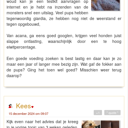
woud kan je een testkit aanvragen op
internet en je hebt na inzenden van de
monsters snel een uitslag. Veel pups hebben
tegenwoordig giardia, ze hebben nog niet de weerstand er
tegen opgebouwd,
Van acana, ga eens goed googlen, krijgen veel honden juist
slappe ontlasting, waarschijnlijk door een te hoog
eiwitpercentage.
Een goede voeding zoeken is best lastig en daar kan je zo
maar een jaar of langer mee bezig zijn. Wat gaf de fokker aan
de pups? Ging het toen wel goed? Misschien weer terug
daarop?
Kees
+1
" quote "
15 december 2024 om 09:07
Kijk even naar het advies dat je kreeg
in je vorige topic van 3 weken geleden.