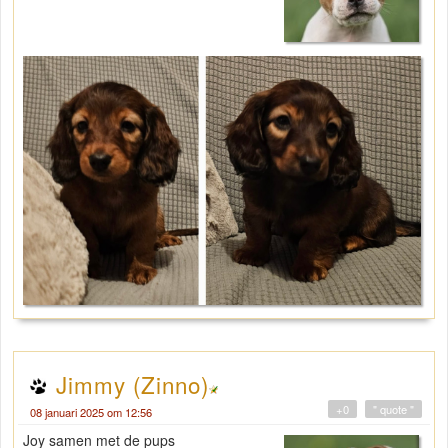
Jimmy (Zinno)
+0
" quote "
08 januari 2025 om 12:56
Joy samen met de pups