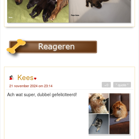
Kees
+0
" quote "
21 november 2024 om 23:14
Ach wat super, dubbel gefeliciteerd!