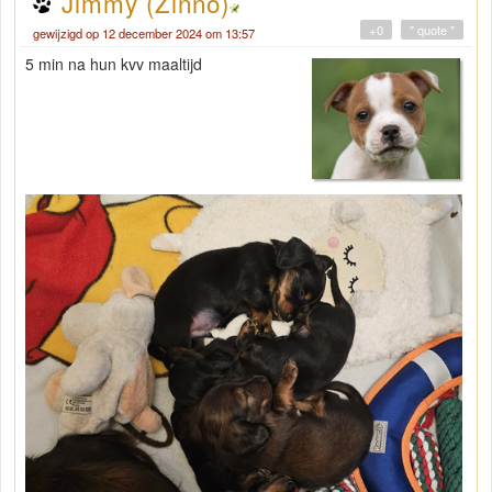
Jimmy (Zinno)
+0
" quote "
gewijzigd op 12 december 2024 om 13:57
5 min na hun kvv maaltijd