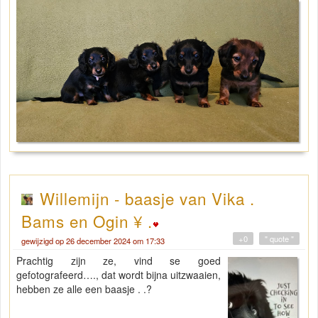
Willemijn - baasje van Vika .
Bams en Ogin ¥ .
+0
" quote "
gewijzigd op 26 december 2024 om 17:33
Prachtig zijn ze, vind se goed
gefotografeerd…., dat wordt bijna uitzwaaien,
hebben ze alle een baasje . .?