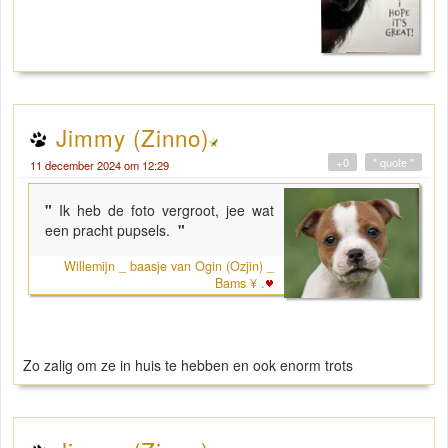
Jimmy (Zinno)
+0
" quote "
11 december 2024 om 12:29
"
Ik heb de foto vergroot, jee wat
een pracht pupsels.
"
Willemijn _ baasje van Ogin (Ozjin) _
Bams ¥ .
Zo zalig om ze in huis te hebben en ook enorm trots