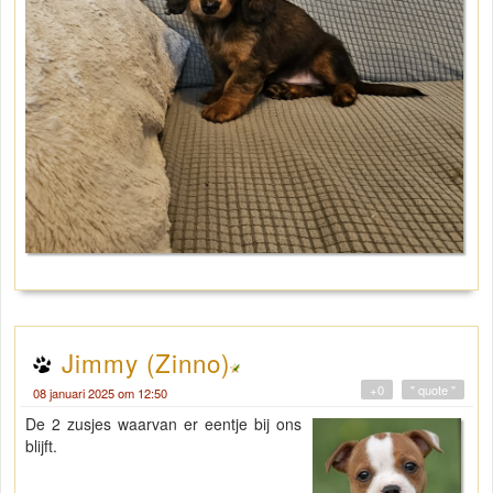
Jimmy (Zinno)
+0
" quote "
08 januari 2025 om 12:50
De 2 zusjes waarvan er eentje bij ons
blijft.