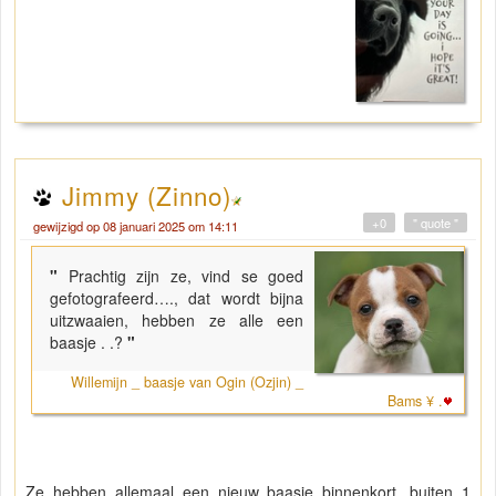
Jimmy (Zinno)
+0
" quote "
gewijzigd op 08 januari 2025 om 14:11
"
Prachtig zijn ze, vind se goed
gefotografeerd…., dat wordt bijna
uitzwaaien, hebben ze alle een
baasje . .?
"
Willemijn _ baasje van Ogin (Ozjin) _
Bams ¥ .
Ze hebben allemaal een nieuw baasje binnenkort, buiten 1