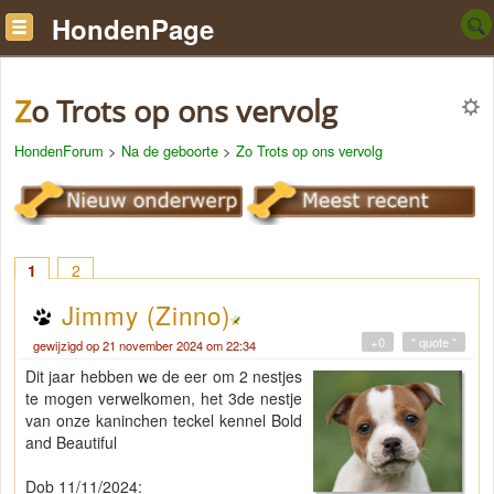
HondenPage
Zo Trots op ons vervolg
HondenForum
>
Na de geboorte
>
Zo Trots op ons vervolg
1
2
Jimmy (Zinno)
+0
" quote "
gewijzigd op 21 november 2024 om 22:34
Dit jaar hebben we de eer om 2 nestjes
te mogen verwelkomen, het 3de nestje
van onze kaninchen teckel kennel Bold
and Beautiful
Dob 11/11/2024: