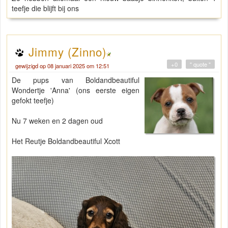
teefje die blijft bij ons
Jimmy (Zinno)
+0
" quote "
gewijzigd op 08 januari 2025 om 12:51
De pups van Boldandbeautiful
Wondertje 'Anna' (ons eerste eigen
gefokt teefje)
Nu 7 weken en 2 dagen oud
Het Reutje Boldandbeautiful Xcott