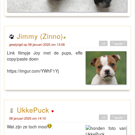
Jimmy (Zinno)
+0
" quote "
gewijzigd op 08 januari 2025 om 13:06
Link filmpje Joy met de pups, effe
copy/paste doen
https://imgur.com/YWhF1Yj
UkkePuck
+0
" quote "
08 januari 2025 om 14:10
Wat zijn ze toch mooi
.