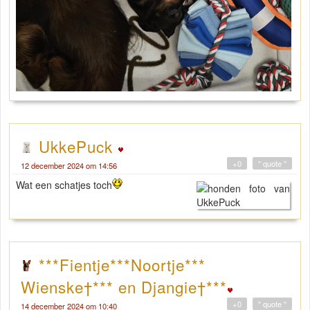
UkkePuck
+0
" quote "
12 december 2024 om 14:56
Wat een schatjes toch
***Fientje***Noortje***
Wienske†*** en Djangie†***
+0
" quote "
14 december 2024 om 10:40