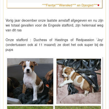
***Fientje***Wienske†*** en Djangie†***
Vorig jaar december onze laatste amstaff afgegeven en nu zijn
we totaal gevallen voor de Engesle stafford, zijn helemaal weg
van dit ras
Onze stafford : Duchess of Hastings of Redpassion 'Joy'
(ondertussen ook al 11 maand) ze doet het ook super bij de
pups