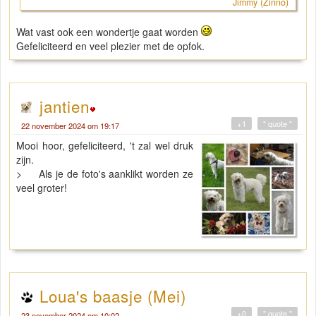
Jimmy (Zinno)
Wat vast ook een wondertje gaat worden
Gefeliciteerd en veel plezier met de opfok.
jantien
+1
" quote "
22 november 2024 om 19:17
Mooi hoor, gefeliciteerd, 't zal wel druk
zijn.
> Als je de foto's aanklikt worden ze
veel groter!
Loua's baasje (Mei)
+0
" quote "
23 november 2024 om 10:02