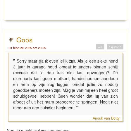
Goos
+1
" quote "
01 februari 2025 om 20:55
"
Sorry maar ga ik even lelijk zijn. Als je een zieke hond
3 jaar in garage houd omdat ie anders binnen schijt
(excuse dat je dan kak niet kan opvangen)? De
dierenarts kan geen muilkorf, handschoenen aandoen
en hem op zijn rug leggen omdat jullie zo noddig
goeddoeners moeten zijn. Mag je van mij een heel groot
schuldgevoel hebben! Geen wonder dat hij van zich
afbeet of uit het raam probeerde te springen. Nooit niet
meer aan een huisdier beginnen.
"
Anouk van Botty
Nou, je maakt wel veel aannames.