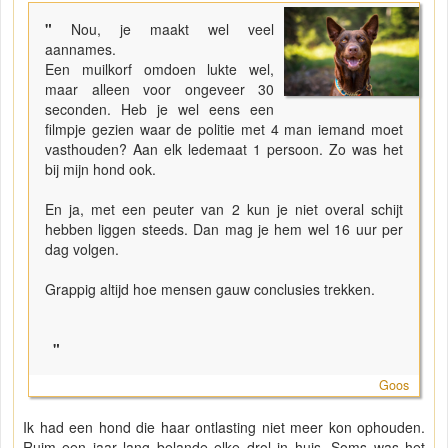
"
Nou, je maakt wel veel
aannames.
Een muilkorf omdoen lukte wel,
maar alleen voor ongeveer 30
seconden. Heb je wel eens een
filmpje gezien waar de politie met 4 man iemand moet
vasthouden? Aan elk ledemaat 1 persoon. Zo was het
bij mijn hond ook.
En ja, met een peuter van 2 kun je niet overal schijt
hebben liggen steeds. Dan mag je hem wel 16 uur per
dag volgen.
Grappig altijd hoe mensen gauw conclusies trekken.
"
Goos
Ik had een hond die haar ontlasting niet meer kon ophouden.
Ruim een jaar lang belande elke drol in huis. Soms was het