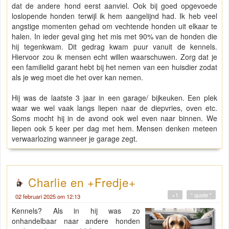
dat de andere hond eerst aanviel. Ook bij goed opgevoede
loslopende honden terwijl ik hem aangelijnd had. Ik heb veel
angstige momenten gehad om vechtende honden uit elkaar te
halen. In ieder geval ging het mis met 90% van de honden die
hij tegenkwam. Dit gedrag kwam puur vanuit de kennels.
Hiervoor zou ik mensen echt willen waarschuwen. Zorg dat je
een familielid garant hebt bij het nemen van een huisdier zodat
als je weg moet die het over kan nemen.
Hij was de laatste 3 jaar in een garage/ bijkeuken. Een plek
waar we wel vaak langs liepen naar de diepvries, oven etc.
Soms mocht hij in de avond ook wel even naar binnen. We
liepen ook 5 keer per dag met hem. Mensen denken meteen
verwaarlozing wanneer je garage zegt.
Charlie en +Fredje+
+1
" quote "
02 februari 2025 om 12:13
Kennels? Als in hij was zo
onhandelbaar naar andere honden