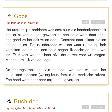
Goos
+1
" quote "
01 februari 2025 om 21:03
Het uiteindelijke probleem was echt puur die hondenkennels. Ik
ben er bij veel binnen geweest en een hond word daar gek -
hoe goed ze het ook willen doen. Constant naar elkaar blaffen
achter tralies. Dat is inderdaad wel iets waar ik me op heb
verkeken toen ik aan een hond begon. Ik dacht: dat loopt wel
los. Er is vast wel een boer ofzo die er wel voor wilt zorgen.
Maar in praktijk valt dat tegen.
De gedragsproblemen zijn ontstaan wanneer wij naar het
buitenland moesten (weinig keus, familie en medische zaken).
Een hond word daar naar mijn mening verpest.
Bush dog
+4
" quote "
gewijzigd op 02 februari 2025 om 00:34