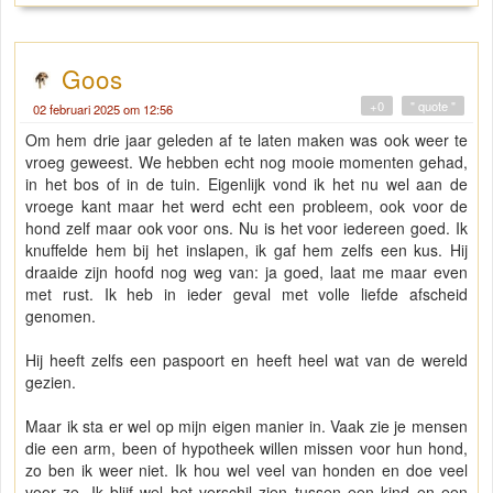
Goos
+0
" quote "
02 februari 2025 om 12:56
Om hem drie jaar geleden af te laten maken was ook weer te
vroeg geweest. We hebben echt nog mooie momenten gehad,
in het bos of in de tuin. Eigenlijk vond ik het nu wel aan de
vroege kant maar het werd echt een probleem, ook voor de
hond zelf maar ook voor ons. Nu is het voor iedereen goed. Ik
knuffelde hem bij het inslapen, ik gaf hem zelfs een kus. Hij
draaide zijn hoofd nog weg van: ja goed, laat me maar even
met rust. Ik heb in ieder geval met volle liefde afscheid
genomen.
Hij heeft zelfs een paspoort en heeft heel wat van de wereld
gezien.
Maar ik sta er wel op mijn eigen manier in. Vaak zie je mensen
die een arm, been of hypotheek willen missen voor hun hond,
zo ben ik weer niet. Ik hou wel veel van honden en doe veel
voor ze. Ik blijf wel het verschil zien tussen een kind en een