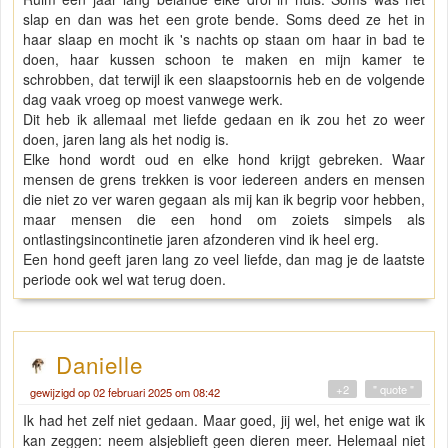
slap en dan was het een grote bende. Soms deed ze het in
haar slaap en mocht ik 's nachts op staan om haar in bad te
doen, haar kussen schoon te maken en mijn kamer te
schrobben, dat terwijl ik een slaapstoornis heb en de volgende
dag vaak vroeg op moest vanwege werk.
Dit heb ik allemaal met liefde gedaan en ik zou het zo weer
doen, jaren lang als het nodig is.
Elke hond wordt oud en elke hond krijgt gebreken. Waar
mensen de grens trekken is voor iedereen anders en mensen
die niet zo ver waren gegaan als mij kan ik begrip voor hebben,
maar mensen die een hond om zoiets simpels als
ontlastingsincontinetie jaren afzonderen vind ik heel erg.
Een hond geeft jaren lang zo veel liefde, dan mag je de laatste
periode ook wel wat terug doen.
Danielle
+2
" quote "
gewijzigd op 02 februari 2025 om 08:42
Ik had het zelf niet gedaan. Maar goed, jij wel, het enige wat ik
kan zeggen: neem alsjeblieft geen dieren meer. Helemaal niet