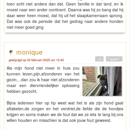
toen echt niet anders dan dat. Geen familie in dat land, en ik
moest naar een ander continent. Daarna was hij zo bang dat hij
daar weer heen moest, dat hij uit het slaapkamerraam sprong.
Dat was ook de periode dat het gedrag naar andere honden
niet meer goed ging
monique
+4
" quote "
gewijzigd op 02 februari 2025 om 12:45
Als mijn hond niet meer in huis zou
kunnen leven,pijn,afzonderen van het
gezin....dan zou ik haar niet afzonderen
maar een diervriendelijker oplossing
hebben gezocht.
Bijna iedereen hier op hp weet wat het is als zijn hond gaat
aftakelen,de zorgen en het verdriet,de liefde die de hondjes
krijgen en soms maken we de fout dat we ze iets te lang bij ons
willen houden en misschien is dat ook jouw fout geweest.