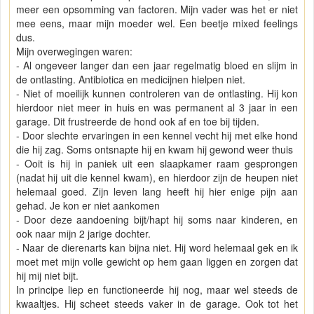
meer een opsomming van factoren. Mijn vader was het er niet
mee eens, maar mijn moeder wel. Een beetje mixed feelings
dus.
Mijn overwegingen waren:
- Al ongeveer langer dan een jaar regelmatig bloed en slijm in
de ontlasting. Antibiotica en medicijnen hielpen niet.
- Niet of moeilijk kunnen controleren van de ontlasting. Hij kon
hierdoor niet meer in huis en was permanent al 3 jaar in een
garage. Dit frustreerde de hond ook af en toe bij tijden.
- Door slechte ervaringen in een kennel vecht hij met elke hond
die hij zag. Soms ontsnapte hij en kwam hij gewond weer thuis
- Ooit is hij in paniek uit een slaapkamer raam gesprongen
(nadat hij uit die kennel kwam), en hierdoor zijn de heupen niet
helemaal goed. Zijn leven lang heeft hij hier enige pijn aan
gehad. Je kon er niet aankomen
- Door deze aandoening bijt/hapt hij soms naar kinderen, en
ook naar mijn 2 jarige dochter.
- Naar de dierenarts kan bijna niet. Hij word helemaal gek en ik
moet met mijn volle gewicht op hem gaan liggen en zorgen dat
hij mij niet bijt.
In principe liep en functioneerde hij nog, maar wel steeds de
kwaaltjes. Hij scheet steeds vaker in de garage. Ook tot het