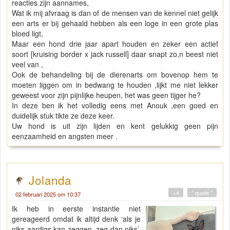
reacties zijn aannames,
Wat ik mij afvraag is dan of de mensen van de kennel niet gelijk
een arts er bij gehaald hebben als een loge in een grote plas
bloed ligt,
Maar een hond drie jaar apart houden en zeker een actief
soort [kruising border x jack russell] daar snapt zo,n beest niet
veel van ,
Ook de behandeling bij de dierenarts om bovenop hem te
moeten liggen om in bedwang te houden ,lijkt me niet lekker
geweest voor zijn pijnlijke heupen, het was geen tijger he?
In deze ben ik het volledig eens met Anouk ,een goed en
duidelijk stuk tikte ze deze keer.
Uw hond is uit zijn lijden en kent gelukkig geen pijn
eenzaamheid en angsten meer .
Jolanda
+4
" quote "
02 februari 2025 om 10:37
Ik heb in eerste instantie niet
gereageerd omdat ik altijd denk ‘als je
niks aardigs kan zeggen, zeg dan niks’.