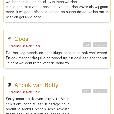
wat bedenkt om de hond 16 te laten worden…
ik snap dat niet veel mensen dit zouden doe zover als wij gaan
maar ik wil geen afscheid nemen en buiten de aanvallen om Is
het een gelukkig hond!
Goos
+0
" quote "
01 februari 2025 om 12:39
Dat het nog steeds een gelukkige hond is, is ook veel waard.
En ook respect dat jullie er zoveel tijd en geld aan spenderen.
Je hebt wel echt liefde voor de hond zo
Anouk van Botty
+11
" quote "
01 februari 2025 om 19:02
Sorry maar ga ik even lelijk zijn. Als je
een zieke hond 3 jaar in garage houd
omdat ie anders binnen schijt (excuse
dat je dan kak niet kan opvangen)? De