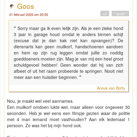
Goos
+2
" quote "
01 februari 2025 om 20:55
"
Sorry maar ga ik even lelijk zijn. Als je een zieke hond
3 jaar in garage houd omdat ie anders binnen schijt
(excuse dat je dan kak niet kan opvangen)? De
dierenarts kan geen muilkorf, handschoenen aandoen
en hem op zijn rug leggen omdat jullie zo noddig
goeddoeners moeten zijn. Mag je van mij een heel groot
schuldgevoel hebben! Geen wonder dat hij van zich
afbeet of uit het raam probeerde te springen. Nooit niet
meer aan een huisdier beginnen.
"
Anouk van Botty
Nou, je maakt wel veel aannames.
Een muilkorf omdoen lukte wel, maar alleen voor ongeveer 30
seconden. Heb je wel eens een filmpje gezien waar de politie
met 4 man iemand moet vasthouden? Aan elk ledemaat 1
persoon. Zo was het bij mijn hond ook.