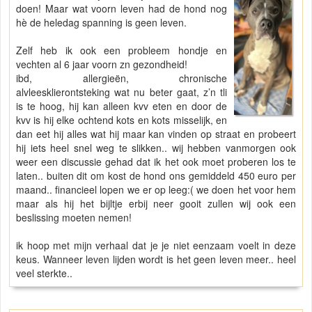
doen! Maar wat voorn leven had de hond nog
hè de heledag spanning is geen leven.
Zelf heb ik ook een probleem hondje en
vechten al 6 jaar voorn zn gezondheid!
ibd, allergieën, chronische
alvleesklierontsteking wat nu beter gaat, z’n tli
is te hoog, hij kan alleen kvv eten en door de
kvv is hij elke ochtend kots en kots misselijk, en
dan eet hij alles wat hij maar kan vinden op straat en probeert
hij iets heel snel weg te slikken.. wij hebben vanmorgen ook
weer een discussie gehad dat ik het ook moet proberen los te
laten.. buiten dit om kost de hond ons gemiddeld 450 euro per
maand.. financieel lopen we er op leeg:( we doen het voor hem
maar als hij het bijltje erbij neer gooit zullen wij ook een
beslissing moeten nemen!
ik hoop met mijn verhaal dat je je niet eenzaam voelt in deze
keus. Wanneer leven lijden wordt is het geen leven meer.. heel
veel sterkte..