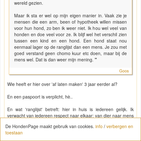
wereld gezien.
Maar ik sta er wel op mijn eigen manier in. Vaak zie je
mensen die een arm, been of hypotheek willen missen
voor hun hond, zo ben ik weer niet. Ik hou wel veel van
honden en doe veel voor ze. Ik blijf wel het verschil zien
tussen een kind en een hond. Een hond staat nou
eenmaal lager op de ranglijst dan een mens. Je zou met
goed verstand geen chomo kuur etc doen, maar bij de
mens wel. Dat is dan weer mijn mening.
"
Goos
Wie heeft er hier over 'af laten maken' 3 jaar eerder al?
En een paspoort is verplicht, hè..
En wat 'ranglijst' betreft: hier in huis is iedereen gelijk. Ik
verwacht van iedereen respect naar elkaar: van dier naar mens
maar ook zeker van mens naar dier. Daarin zit hier geen
De HondenPage maakt gebruik van cookies.
info
/
verbergen en
verschil. Niemand hoeft hier weg vanwege een ander, want ik
toestaan
heb zelf gekozen voor iedereen die in dit huis leeft en daarin
zal ik altijd mijn verantwoordelijkheid nemen.