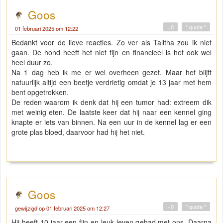
Goos
+0
" quote "
01 februari 2025 om 12:22
Bedankt voor de lieve reacties. Zo ver als Talitha zou ik niet
gaan. De hond heeft het niet fijn en financieel is het ook wel
heel duur zo.
Na 1 dag heb ik me er wel overheen gezet. Maar het blijft
natuurlijk altijd een beetje verdrietig omdat je 13 jaar met hem
bent opgetrokken.
De reden waarom ik denk dat hij een tumor had: extreem dik
met weinig eten. De laatste keer dat hij naar een kennel ging
knapte er iets van binnen. Na een uur in de kennel lag er een
grote plas bloed, daarvoor had hij het niet.
Goos
+0
" quote "
gewijzigd op 01 februari 2025 om 12:27
Hij heeft 10 jaar een fijn en leuk leven gehad met ons. Daarna