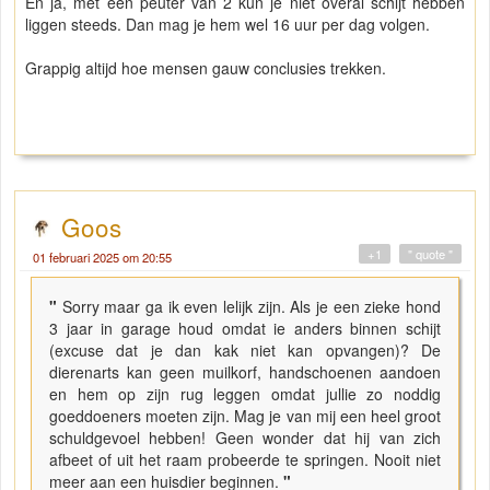
En ja, met een peuter van 2 kun je niet overal schijt hebben
liggen steeds. Dan mag je hem wel 16 uur per dag volgen.
Grappig altijd hoe mensen gauw conclusies trekken.
Goos
+1
" quote "
01 februari 2025 om 20:55
"
Sorry maar ga ik even lelijk zijn. Als je een zieke hond
3 jaar in garage houd omdat ie anders binnen schijt
(excuse dat je dan kak niet kan opvangen)? De
dierenarts kan geen muilkorf, handschoenen aandoen
en hem op zijn rug leggen omdat jullie zo noddig
goeddoeners moeten zijn. Mag je van mij een heel groot
schuldgevoel hebben! Geen wonder dat hij van zich
afbeet of uit het raam probeerde te springen. Nooit niet
meer aan een huisdier beginnen.
"