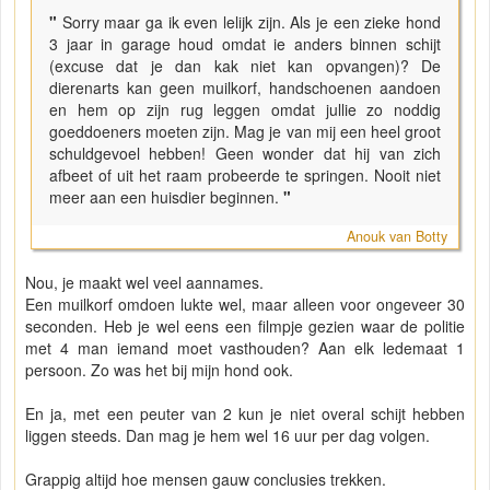
"
Sorry maar ga ik even lelijk zijn. Als je een zieke hond
3 jaar in garage houd omdat ie anders binnen schijt
(excuse dat je dan kak niet kan opvangen)? De
dierenarts kan geen muilkorf, handschoenen aandoen
en hem op zijn rug leggen omdat jullie zo noddig
goeddoeners moeten zijn. Mag je van mij een heel groot
schuldgevoel hebben! Geen wonder dat hij van zich
afbeet of uit het raam probeerde te springen. Nooit niet
meer aan een huisdier beginnen.
"
Anouk van Botty
Nou, je maakt wel veel aannames.
Een muilkorf omdoen lukte wel, maar alleen voor ongeveer 30
seconden. Heb je wel eens een filmpje gezien waar de politie
met 4 man iemand moet vasthouden? Aan elk ledemaat 1
persoon. Zo was het bij mijn hond ook.
En ja, met een peuter van 2 kun je niet overal schijt hebben
liggen steeds. Dan mag je hem wel 16 uur per dag volgen.
Grappig altijd hoe mensen gauw conclusies trekken.