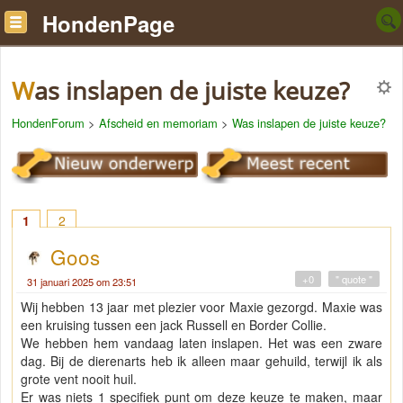
HondenPage
Was inslapen de juiste keuze?
HondenForum
>
Afscheid en memoriam
>
Was inslapen de juiste keuze?
1
2
Goos
+0
" quote "
31 januari 2025 om 23:51
Wij hebben 13 jaar met plezier voor Maxie gezorgd. Maxie was
een kruising tussen een jack Russell en Border Collie.
We hebben hem vandaag laten inslapen. Het was een zware
dag. Bij de dierenarts heb ik alleen maar gehuild, terwijl ik als
grote vent nooit huil.
Er was niets 1 specifiek punt om deze keuze te maken, maar