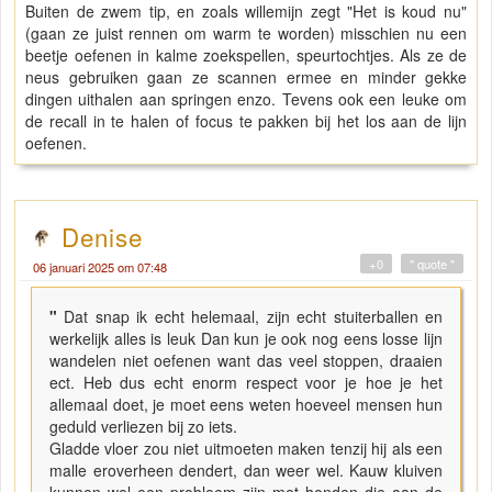
Buiten de zwem tip, en zoals willemijn zegt "Het is koud nu"
(gaan ze juist rennen om warm te worden) misschien nu een
beetje oefenen in kalme zoekspellen, speurtochtjes. Als ze de
neus gebruiken gaan ze scannen ermee en minder gekke
dingen uithalen aan springen enzo. Tevens ook een leuke om
de recall in te halen of focus te pakken bij het los aan de lijn
oefenen.
Denise
+0
" quote "
06 januari 2025 om 07:48
"
Dat snap ik echt helemaal, zijn echt stuiterballen en
werkelijk alles is leuk Dan kun je ook nog eens losse lijn
wandelen niet oefenen want das veel stoppen, draaien
ect. Heb dus echt enorm respect voor je hoe je het
allemaal doet, je moet eens weten hoeveel mensen hun
geduld verliezen bij zo iets.
Gladde vloer zou niet uitmoeten maken tenzij hij als een
malle eroverheen dendert, dan weer wel. Kauw kluiven
kunnen wel een probleem zijn met honden die aan de