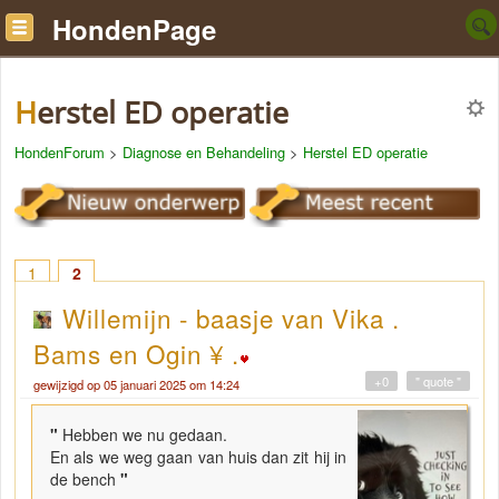
HondenPage
Herstel ED operatie
HondenForum
>
Diagnose en Behandeling
>
Herstel ED operatie
1
2
Willemijn - baasje van Vika .
Bams en Ogin ¥ .
+0
" quote "
gewijzigd op 05 januari 2025 om 14:24
"
Hebben we nu gedaan.
En als we weg gaan van huis dan zit hij in
de bench
"