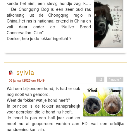
kende het niet, een stevig hondje zag ik….
De Chongqing Dog is een zeer oud ras
afkomstig uit de Chongqing regio in
China.Het ras is nationaal erkend in China en
valt daar onder de “Native Breed
Conservation Club” ——————————
Denise, heb je de fokker ingelicht ?
sylvia
+2
" quote "
05 januari 2025 om 15:49
Wat een bijzondere hond, ik had er ook
nog nooit van gehoord.
Weet de fokker wat je hond heeft?
In principe is de fokker aansprakelijk
voor gebreken die je hond nu heeft.
Je hond is pas een half jaar oud en
moet nu al geopereerd worden aan ED, wat een erfelijke
aandoening kan zijn.