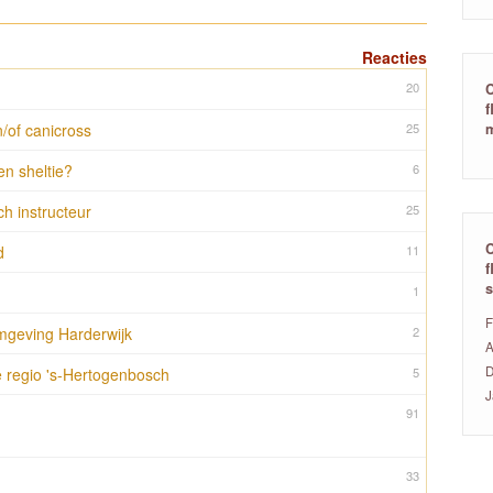
Reacties
20
C
f
m
/of canicross
25
n sheltie?
6
ch instructeur
25
C
d
11
f
s
1
F
mgeving Harderwijk
2
A
D
te regio 's-Hertogenbosch
5
J
91
33