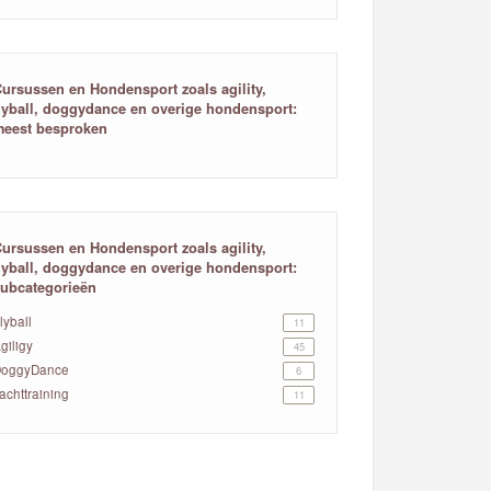
ursussen en Hondensport zoals agility,
lyball, doggydance en overige hondensport:
eest besproken
ursussen en Hondensport zoals agility,
lyball, doggydance en overige hondensport:
ubcategorieën
lyball
11
giligy
45
oggyDance
6
achttraining
11