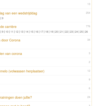
13
rslag van een wedstrijddag
254
|
9
nde carrière
776
|
9
|
10
|
11
|
12
|
13
|
14
|
15
|
16
|
17
|
18
|
19
|
20
|
21
|
22
|
23
|
24
|
25
|
26
is door Corona
34
ijden van corona
3
2
melo (volwassen herplaatser)
12
9
6
ainingen doen jullie?
24
3