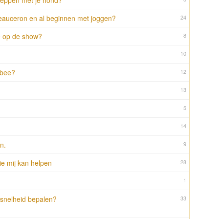
teppen met je hond?
Beauceron en al beginnen met joggen?
24
e op de show?
8
10
sbee?
12
13
5
14
n.
9
ie mij kan helpen
28
1
 snelheid bepalen?
33