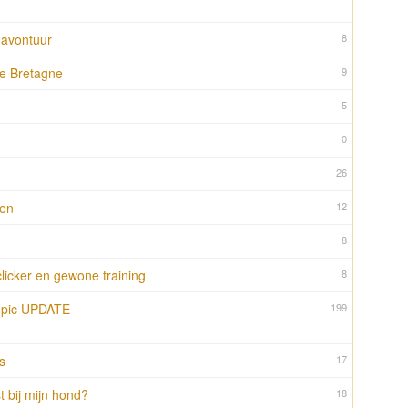
 avontuur
8
e Bretagne
9
5
0
26
den
12
8
licker en gewone training
8
 topic UPDATE
199
s
17
t bij mijn hond?
18