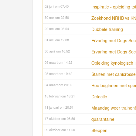
02 juni om 07:40
Inspiratie - opleiding t
30 mei om 22:50
Zoekhond NRHB vs K
22 mei om 08:54
Dubbele training
01 mei om 12:08
Ervaring met Dogs Secu
30 april om 16:52
Ervaring met Dogs Secu
09 maart om 14:22
Opleiding kynologisch i
08 maart om 19:42
Starten met canicross
04 maart om 20:52
Hoe beginnen met spe
15 februari om 18:21
Detectie
11 januari om 20:51
Maandag weer trainen!
17 oktober om 08:56
quarantaine
09 oktober om 11:50
Steppen