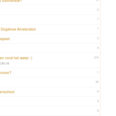
 coördinatie?
6
7
d Dogshow Amsterdam
7
nspeet
5
9
en rond het water :)
274
|
9
|
10
 zomer?
1
30
enschool
9
5
8