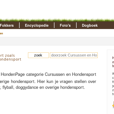
Fokkers
Encyclopedie
Foto's
Dogboek
en
hondensport
z
 HondenPage categorie Cursussen en Hondensport
W
c
overige hondensport. Hier kun je vragen stellen over
f
j
, flyball, doggydance en overige hondensport.
z
h