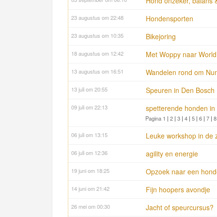
Hond onzeker, balans &
23 augustus om 22:48
Hondensporten
23 augustus om 10:35
Bikejoring
18 augustus om 12:42
Met Woppy naar Worl
13 augustus om 16:51
Wandelen rond om Nu
13 juli om 20:55
Speuren in Den Bosch
09 juli om 22:13
spetterende honden in 
Pagina 1
|
2
|
3
|
4
|
5
|
6
|
7
|
8
06 juli om 13:15
Leuke workshop in de
06 juli om 12:36
agility en energie
19 juni om 18:25
Opzoek naar een hond
14 juni om 21:42
Fijn hoopers avondje
26 mei om 00:30
Jacht of speurcursus?