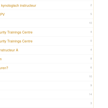
ot kynologisch instructeur
2
NPV
5
10
rity Trainings Centre
4
rity Trainings Centre
0
nstructeur A
4
en
8
uren?
6
10
9
14
3