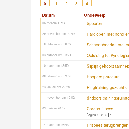
0
1
2
3
4
Datum
Onderwerp
06 mei om 11:14
Speuren
29 november om 20:49
Hardlopen met hond en
18 oktober om 16:49
Schapenhoeden met ee
03 oktober om 13:21
Opleiding tot Kynologis
10 maart om 13:50
Sliplijn gehoorzaamhei
08 februari om 12:06
Hoopers parcours
23 januari om 22:28
Ringtraining gezocht o
11 november om 10:02
(Indoor) trainingsruim
03 mei om 20:47
Corona fitness
Pagina 1
|
2
|
3
|
4
14 maart om 16:43
Frisbees terugbrengen