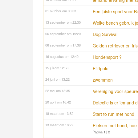
Iemand ervaring met s
01 oktober om 00:33
Een juiste sport voor 
13 september om 22:30
Welke bench gebruik j
06 september om 19:20
Dog Survival
06 september om 17:38
Golden retriever en fri
16 augustus om 12:42
Hondensport ?
15 juli om 12:58
Flirtpole
24 juni om 13:22
zwemmen
22 mei om 18:35
Vereniging voor speure
20 april om 16:42
Detectie is er iemand d
18 maart om 13:52
Start to run met hond
13 maart om 18:27
Fietsen met hond, hoe
Pagina 1
|
2