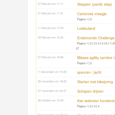
27 februari om 11:11
Steppen (yardic step)
21 februari om 11:41
Canicross vraagje.
Pagina 1
|
2
11 februari om 17:03
Lolabuland
09 februari om 15:22
Endomondo Challenge, 
Pagina 1
|
2
|
3
|
4
|
5
|
6
|
7
|
8
27
07 februari om 19:06
Blisses agility carrièr
Pagina 1
|
2
11 december om 10:26
speuren / jacht
28 november om 18:25
Starten met bikejoring
07 november om 02:47
Schapen drijven
26 oktober om 12:45
Kan iedereen hondenin
Pagina 1
|
2
|
3
|
4
03 september om 06:10