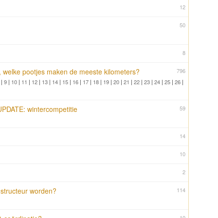
12
50
8
welke pootjes maken de meeste kilometers?
796
|
9
|
10
|
11
|
12
|
13
|
14
|
15
|
16
|
17
|
18
|
19
|
20
|
21
|
22
|
23
|
24
|
25
|
26
|
e UPDATE: wintercompetitie
59
14
10
2
structeur worden?
114
10