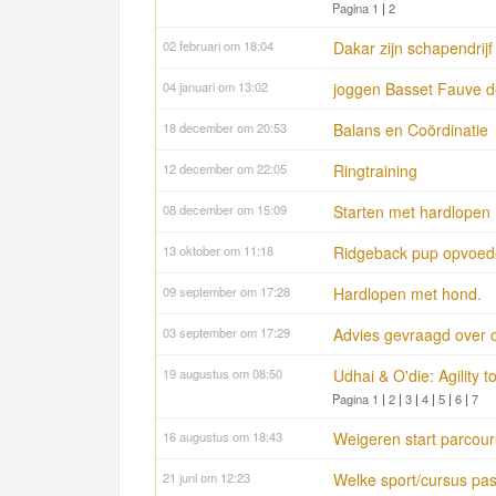
Pagina 1
|
2
02 februari om 18:04
Dakar zijn schapendrijf
04 januari om 13:02
joggen Basset Fauve d
18 december om 20:53
Balans en Coördinatie
12 december om 22:05
Ringtraining
08 december om 15:09
Starten met hardlopen
13 oktober om 11:18
Ridgeback pup opvoe
09 september om 17:28
Hardlopen met hond.
03 september om 17:29
Advies gevraagd over c
19 augustus om 08:50
Udhai & O'die: Agility
Pagina 1
|
2
|
3
|
4
|
5
|
6
|
7
16 augustus om 18:43
Weigeren start parcour
21 juni om 12:23
Welke sport/cursus pas