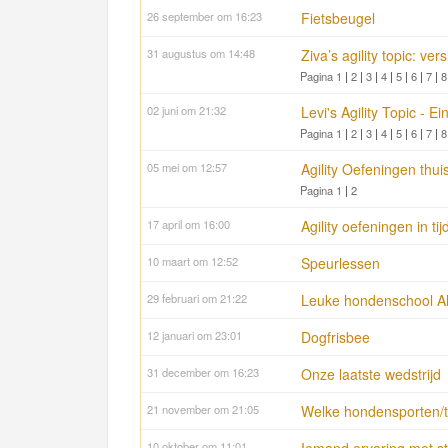
26 september om 16:23
Fietsbeugel
31 augustus om 14:48
Ziva’s agility topic: ve
Pagina 1
|
2
|
3
|
4
|
5
|
6
|
7
|
8
02 juni om 21:32
Levi's Agility Topic - Ei
Pagina 1
|
2
|
3
|
4
|
5
|
6
|
7
|
8
05 mei om 12:57
Agility Oefeningen thu
Pagina 1
|
2
17 april om 16:00
Agility oefeningen in t
10 maart om 12:52
Speurlessen
29 februari om 21:22
Leuke hondenschool Al
12 januari om 23:01
Dogfrisbee
31 december om 16:23
Onze laatste wedstrijd
21 november om 21:05
Welke hondensporten/tr
10 oktober om 11:01