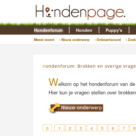
Hondenforum
Honden
Puppy's
Meest recent
• Nieuw onderwerp
• Onbeantwoord
• Zoek
Hondenforum: Brokken en overige vrag
W
elkom op het hondenforum van de
Hier kun je vragen stellen over brokke
0
1
2
3
4
5
6
7
8