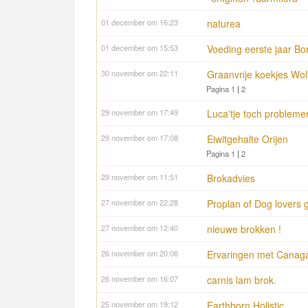
01 december om 16:23
naturea
01 december om 15:53
Voeding eerste jaar B
30 november om 22:11
Graanvrije koekjes Wol
Pagina 1
|
2
29 november om 17:49
Luca'tje toch probleme
29 november om 17:08
Eiwitgehalte Orijen
Pagina 1
|
2
29 november om 11:51
Brokadvies
27 november om 22:28
Proplan of Dog lovers 
27 november om 12:40
nieuwe brokken !
26 november om 20:06
Ervaringen met Canag
26 november om 16:07
carnis lam brok.
25 november om 19:12
Earthborn Holistic