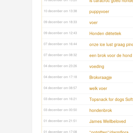
is caracroc goed hond
10 december om 13:38
puppyvoer
09 december om 18:33
voer
09 december om 12:43
Honden diëtetiek
07 december om 16:44
onze ice lust graag pi
07 december om 08:32
een brok voor de hond d
04 december om 23:26
voeding
04 december om 17:18
Brokvraagje
04 december om 08:57
welk voer
03 december om 16:21
Topsnack for dogs Soft
03 december om 00:50
hondenbrok
01 december om 21:51
James Wellbeloved
01 december om 17:08
''ontgiften''/darmflora