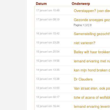
Datum
Onderwerp
17 januari om 10:48
Overstappen? (van diee
17 januari om 08:19
Gezonde snoepjes gez
Pagina 1
|
2
|
3
16 januari om 15:42
Samenstelling gezocht!
15 januari om 23:28
niet varieren?
15 januari om 20:54
Bailey wilt haar brokke
15 januari om 19:56
iemand ervaring met nut
14 januari om 13:35
kan mijn hond braken
13 januari om 10:38
Dr Clauders
13 januari om 10:00
Van straat eten, ook p
13 januari om 00:17
totw of acana of wolfsb
12 januari om 16:44
Iemand ervaring leveri