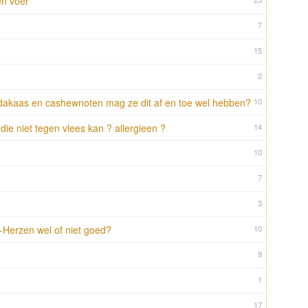
en voer
7
15
2
ndakaas en cashewnoten mag ze dit af en toe wel hebben?
10
ie niet tegen vlees kan ? allergieen ?
14
10
7
3
-Herzen wel of niet goed?
10
9
1
17