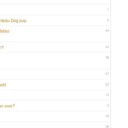
1
ordeau Dog pup.
2
fsblut
34
n?
24
38
27
gold
22
13
an voer?
3
18
36