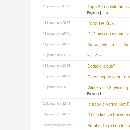
12 januari om 11:19
Top 12 slechtste brokk
Pagina 1
|
2
|
3
11 januari om 20:37
Hond eet Kruk
11 januari om 20:10
DLG passion ocean fish
11 januari om 18:58
Kauwstaven enz. + Kat
10 januari om 22:54
kluif???
03 januari om 20:36
Dogsdelicious?
03 januari om 19:49
Overstappen voer - me
02 januari om 20:02
Windkracht 8 (winderigh
Pagina 1
|
2
02 januari om 12:18
Iemand ervaring met R
01 januari om 15:47
Diablo lust zn brokken 
31 december om 09:33
Proplan Digestion te k