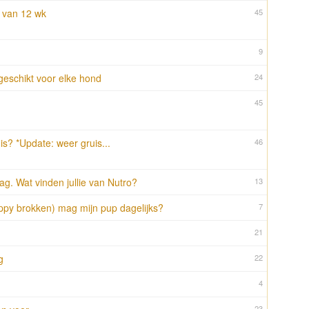
p van 12 wk
45
9
geschikt voor elke hond
24
45
is? *Update: weer gruis...
46
g. Wat vinden jullie van Nutro?
13
ppy brokken) mag mijn pup dagelijks?
7
21
g
22
4
23