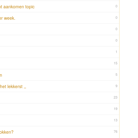
nt aankomen topic
0
er week.
0
0
0
1
15
n
5
het lekkerst ,,
9
23
19
13
rokken?
76