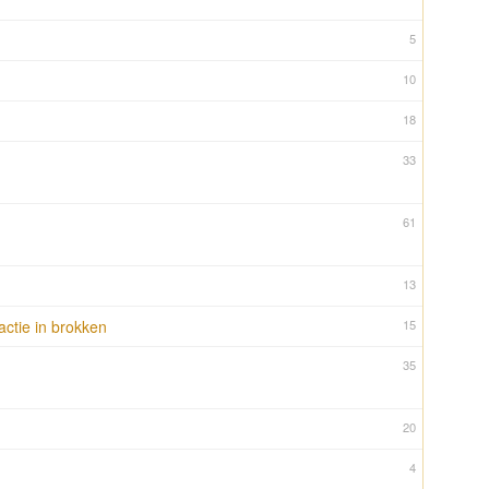
5
10
18
33
61
13
actie in brokken
15
35
20
4