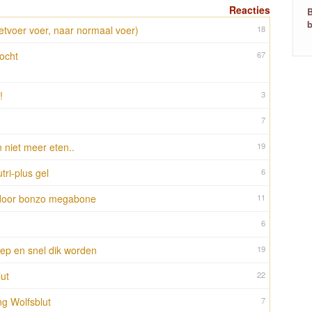
Reacties
B
tvoer voer, naar normaal voer)
18
ocht
67
!
3
7
n niet meer eten..
19
ri-plus gel
6
 door bonzo megabone
11
6
oep en snel dik worden
19
lut
22
ng Wolfsblut
7