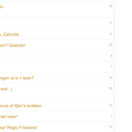
en
79
11
, Zalmolie
11
ten? Gesloten
22
4
1
ngen of in 1 keer?
16
eid...)
55
ocos of Kjen's brokken
15
niet meer!
1
oop! Regio Friesland
13