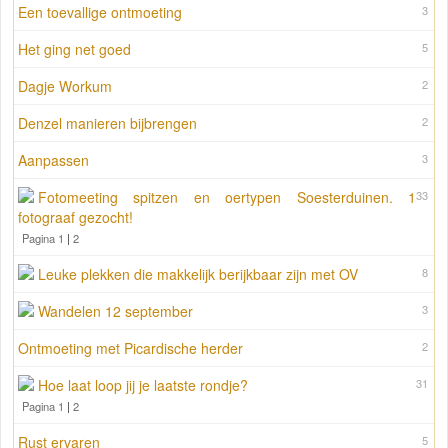
Een toevallige ontmoeting
3
Het ging net goed
5
Dagje Workum
2
Denzel manieren bijbrengen
2
Aanpassen
3
Fotomeeting spitzen en oertypen Soesterduinen. 1
33
fotograaf gezocht!
Pagina 1
|
2
Leuke plekken die makkelijk berijkbaar zijn met OV
8
Wandelen 12 september
3
Ontmoeting met Picardische herder
2
Hoe laat loop jij je laatste rondje?
31
Pagina 1
|
2
Rust ervaren
5