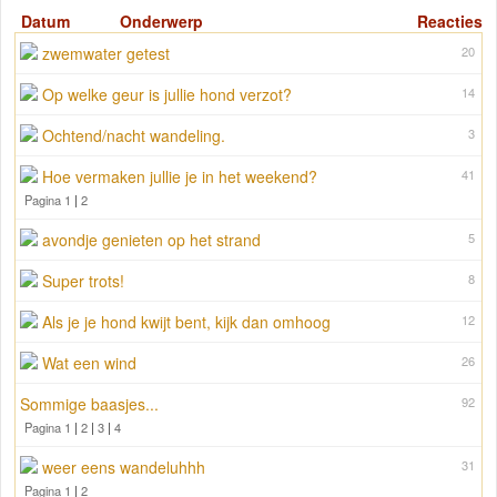
Datum
Onderwerp
Reacties
zwemwater getest
20
Op welke geur is jullie hond verzot?
14
Ochtend/nacht wandeling.
3
Hoe vermaken jullie je in het weekend?
41
Pagina 1
|
2
avondje genieten op het strand
5
Super trots!
8
Als je je hond kwijt bent, kijk dan omhoog
12
Wat een wind
26
Sommige baasjes...
92
Pagina 1
|
2
|
3
|
4
weer eens wandeluhhh
31
Pagina 1
|
2