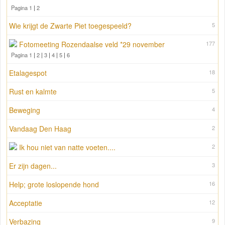
Pagina 1
|
2
Wie krijgt de Zwarte Piet toegespeeld?
5
Fotomeeting Rozendaalse veld *29 november
177
Pagina 1
|
2
|
3
|
4
|
5
|
6
Etalagespot
18
Rust en kalmte
5
Beweging
4
Vandaag Den Haag
2
Ik hou niet van natte voeten....
2
Er zijn dagen...
3
Help; grote loslopende hond
16
Acceptatie
12
Verbazing
9