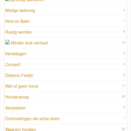
Mistige beleving
4
Kind en Bailo
1
Rustig worden
9
Minder leuk verhaal
13
Kerstdagen
3
Contact!
5
Dickens Festijn
8
Wel of geen hond
11
Hondenpoep
25
Aanpassen
5
Ontmoetingen die ertoe doen
1
Waarom honden
32