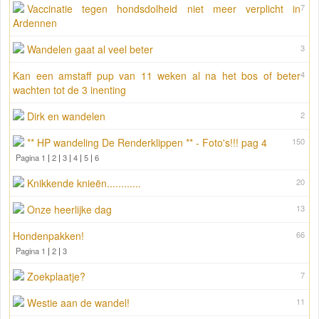
Vaccinatie tegen hondsdolheid niet meer verplicht in
7
Ardennen
Wandelen gaat al veel beter
3
Kan een amstaff pup van 11 weken al na het bos of beter
4
wachten tot de 3 inenting
Dirk en wandelen
2
** HP wandeling De Renderklippen ** - Foto's!!! pag 4
150
Pagina 1
|
2
|
3
|
4
|
5
|
6
Knikkende knieën............
20
Onze heerlijke dag
13
Hondenpakken!
66
Pagina 1
|
2
|
3
Zoekplaatje?
7
Westie aan de wandel!
11