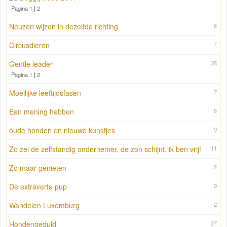
Pagina 1
|
2
Neuzen wijzen in dezelfde richting
8
Circusdieren
7
Gentle leader
35
Pagina 1
|
2
Moeilijke leeftijdsfasen
7
Een mening hebben
6
oude honden en nieuwe kunstjes
9
Zo zei de zelfstandig ondernemer, de zon schijnt, ik ben vrij!
11
Zo maar genieten
2
De extraverte pup
9
Wandelen Luxemburg
2
Hondengeduld
27