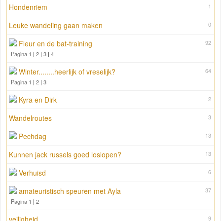
Hondenriem
1
Leuke wandeling gaan maken
0
Fleur en de bat-training
92
Pagina 1
|
2
|
3
|
4
Winter........heerlijk of vreselijk?
64
Pagina 1
|
2
|
3
Kyra en Dirk
2
Wandelroutes
3
Pechdag
13
Kunnen jack russels goed loslopen?
13
Verhuisd
6
amateuristisch speuren met Ayla
37
Pagina 1
|
2
veiligheid
9