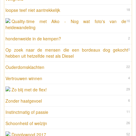
loopse teef niet aantrekkelijk
18
Quality-time met Aiko - Nog wat foto's van de
16
heidewandeling
hondenweide in de kempen?
2
Op zoek naar de mensen die een bordeaux dog gekocht
0
hebben uit hetzelfde nest als Diesel
Ouderdomsklachten
22
Vertrouwen winnen
4
Zo blij met de flex!
29
Zonder haatgevoel
6
Instinctmatig of passie
11
Schoonheid of welzijn
26
Dogglywood 2017
52