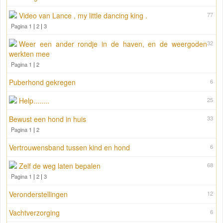
Video van Lance , my little dancing king .
77
Pagina 1
|
2
|
3
Weer een ander rondje in de haven, en de weergoden
32
werkten mee
Pagina 1
|
2
Puberhond gekregen
6
Help........
25
Bewust een hond in huis
33
Pagina 1
|
2
Vertrouwensband tussen kind en hond
6
Zelf de weg laten bepalen
68
Pagina 1
|
2
|
3
Veronderstellingen
12
Vachtverzorging
6