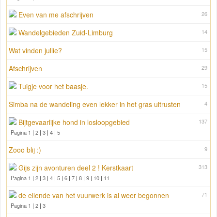
Even van me afschrijven
26
Wandelgebieden Zuid-Limburg
14
Wat vinden jullie?
15
Afschrijven
29
Tuigje voor het baasje.
15
Simba na de wandeling even lekker in het gras uitrusten
4
Bijtgevaarlijke hond in losloopgebied
137
Pagina 1
|
2
|
3
|
4
|
5
Zooo blij :)
9
Gijs zijn avonturen deel 2 ! Kerstkaart
313
Pagina 1
|
2
|
3
|
4
|
5
|
6
|
7
|
8
|
9
|
10
|
11
de ellende van het vuurwerk is al weer begonnen
71
Pagina 1
|
2
|
3