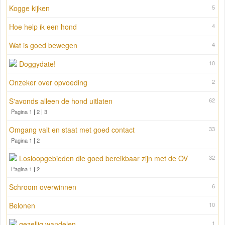
Kogge kijken
5
Hoe help ik een hond
4
Wat is goed bewegen
4
Doggydate!
10
Onzeker over opvoeding
2
S'avonds alleen de hond uitlaten
62
Pagina 1
|
2
|
3
Omgang valt en staat met goed contact
33
Pagina 1
|
2
Losloopgebieden die goed bereikbaar zijn met de OV
32
Pagina 1
|
2
Schroom overwinnen
6
Belonen
10
gezellig wandelen
1