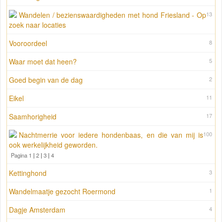
Wandelen / bezienswaardigheden met hond Friesland - Op
13
zoek naar locaties
Vooroordeel
8
Waar moet dat heen?
5
Goed begin van de dag
2
Eikel
11
Saamhorigheid
17
Nachtmerrie voor iedere hondenbaas, en die van mij is
100
ook werkelijkheid geworden.
Pagina 1
|
2
|
3
|
4
Kettinghond
3
Wandelmaatje gezocht Roermond
1
Dagje Amsterdam
4