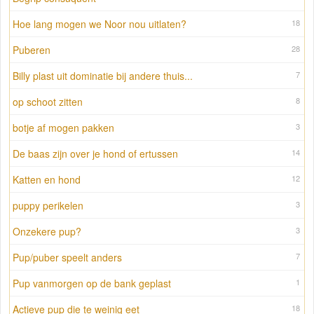
Hoe lang mogen we Noor nou uitlaten?
18
Puberen
28
Billy plast uit dominatie bij andere thuis...
7
op schoot zitten
8
botje af mogen pakken
3
De baas zijn over je hond of ertussen
14
Katten en hond
12
puppy perikelen
3
Onzekere pup?
3
Pup/puber speelt anders
7
Pup vanmorgen op de bank geplast
1
Actieve pup die te weinig eet
18