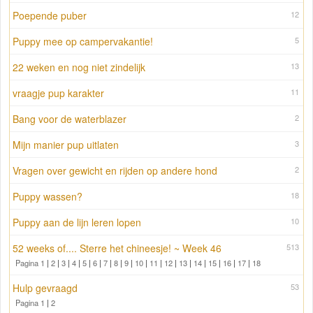
Poepende puber
12
Puppy mee op campervakantie!
5
22 weken en nog niet zindelijk
13
vraagje pup karakter
11
Bang voor de waterblazer
2
Mijn manier pup uitlaten
3
Vragen over gewicht en rijden op andere hond
2
Puppy wassen?
18
Puppy aan de lijn leren lopen
10
52 weeks of.... Sterre het chineesje! ~ Week 46
513
Pagina 1
|
2
|
3
|
4
|
5
|
6
|
7
|
8
|
9
|
10
|
11
|
12
|
13
|
14
|
15
|
16
|
17
|
18
Hulp gevraagd
53
Pagina 1
|
2