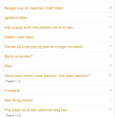
Beagle pup (6 maanden) blijft bijten.
24
spelend bijten
11
mijn puppy durft niet plassen als ik er ben
14
blaffen naar baas
3
Paniek bij onze pup bij veel te vroege vuurwerk
7
Binck verandert?
4
Eten
10
Hond mee nemen naar kantoor: hoe laten wennen?
32
Pagina 1
|
2
9 maand
8
Niet terug komen
7
Pup piept als ik een seconde weg ben
31
Pagina 1
|
2