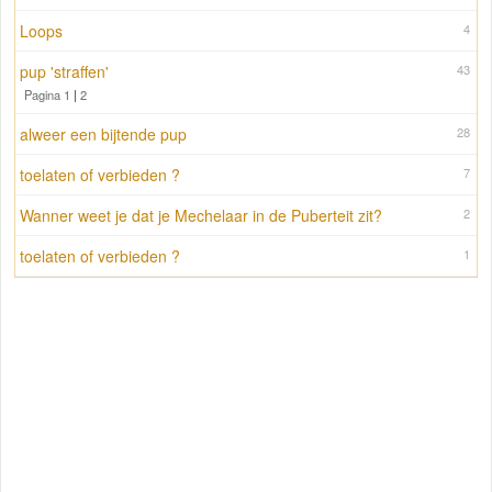
Loops
4
pup 'straffen'
43
Pagina 1
|
2
alweer een bijtende pup
28
toelaten of verbieden ?
7
Wanner weet je dat je Mechelaar in de Puberteit zit?
2
toelaten of verbieden ?
1