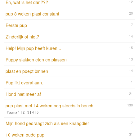
En, wat is het dan???
12
pup 8 weken plast constant
20
Eerste pup
7
Zinderlijk of niet?
14
Help! Mijn pup heeft kuren...
15
Puppy slakken eten en plassen
13
plast en poept binnen
14
Pup likt overal aan.
1
Hond niet meer af
21
pup plast met 14 weken nog steeds in bench
130
Pagina 1
|
2
|
3
|
4
|
5
Mijn hond gedraagt zich als een knaagdier
7
10 weken oude pup
31