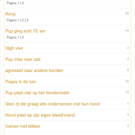
Pagina 1
|
2
Kong
63
Pagina 1
|
2
|
3
Pup ging echt TE ver
44
Pagina 1
|
2
High vive
2
Pup mee naar stal
2
agressief naar andere honden
8
Puppy in de tuin
20
Pup plast niet op het hondentoilet
10
Voor zij die graag iets ondernemen met hun hond
0
Hond plast op zijn eigen kleed/mand
4
trainen met klikker
2