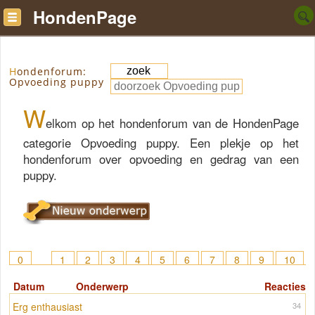
HondenPage
Hondenforum:
Opvoeding puppy
W
elkom op het hondenforum van de HondenPage
categorie Opvoeding puppy. Een plekje op het
hondenforum over opvoeding en gedrag van een
puppy.
0
1
2
3
4
5
6
7
8
9
10
11
12
13
14
15
> 43
Datum
Onderwerp
Reacties
Erg enthausiast
34