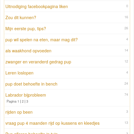
Uitnodiging facebookpagina liken
0
Zou dit kunnen?
16
Mijn eerste pup, tips?
26
pup wil spelen na eten, maar mag dit?
4
als waakhond opvoeden
14
zwanger en veranderd gedrag pup
12
Leren loslopen
4
pup doet behoefte in bench
24
Labrador bijprobleem
74
Pagina 1
|
2
|
3
rijden op been
3
vraag pup 4 maanden rijd op kussens en kleedjes
13
3