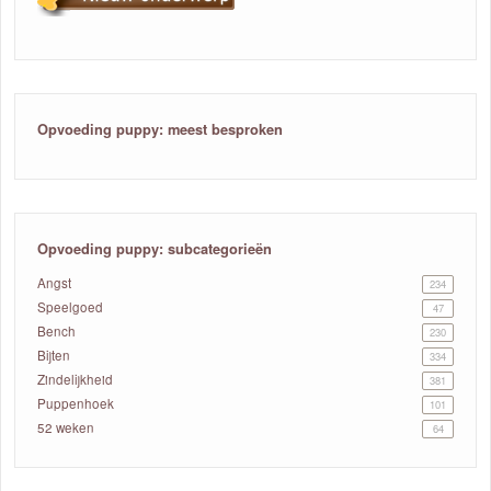
Opvoeding puppy: meest besproken
Opvoeding puppy: subcategorieën
Angst
234
Speelgoed
47
Bench
230
Bijten
334
Zindelijkheid
381
Puppenhoek
101
52 weken
64