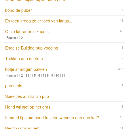
bono de puber
4
En toen kreeg ze er toch van langs....
11
Onze labrador is kapot...
42
Pagina 1
|
2
Engelse Bulldog pup voeding
8
Trekken aan de riem
7
botje af mogen pakken
317
Pagina 1
|
2
|
3
|
4
|
5
|
6
|
7
|
8
|
9
|
10
|
11
pup mats
4
Speeltjes australian pup
5
Hond wil niet op het gras
6
Iemand tips om hond te laten wennen aan een kat?
16
Begrip consuquent
11