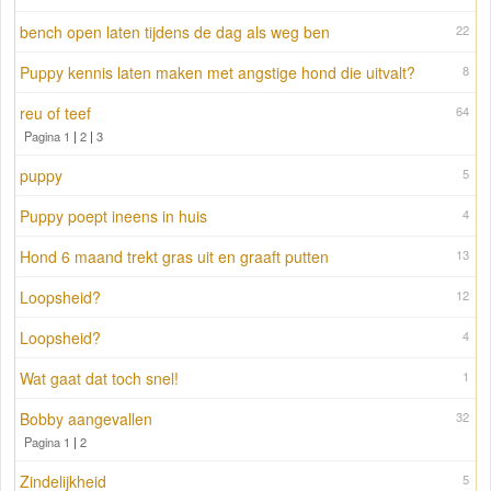
bench open laten tijdens de dag als weg ben
22
Puppy kennis laten maken met angstige hond die uitvalt?
8
reu of teef
64
Pagina 1
|
2
|
3
puppy
5
Puppy poept ineens in huis
4
Hond 6 maand trekt gras uit en graaft putten
13
Loopsheid?
12
Loopsheid?
4
Wat gaat dat toch snel!
1
Bobby aangevallen
32
Pagina 1
|
2
Zindelijkheid
5