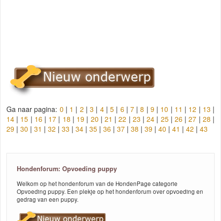
Ga naar pagina:
0
|
1
|
2
|
3
|
4
|
5
|
6
|
7
|
8
|
9
|
10
|
11
|
12
|
13
|
14
|
15
|
16
|
17
|
18
|
19
|
20
|
21
|
22
|
23
|
24
|
25
|
26
|
27
|
28
|
29
|
30
|
31
|
32
|
33
|
34
|
35
|
36
|
37
|
38
|
39
|
40
|
41
|
42
|
43
Hondenforum: Opvoeding puppy
Welkom op het hondenforum van de HondenPage categorie
Opvoeding puppy. Een plekje op het hondenforum over opvoeding en
gedrag van een puppy.