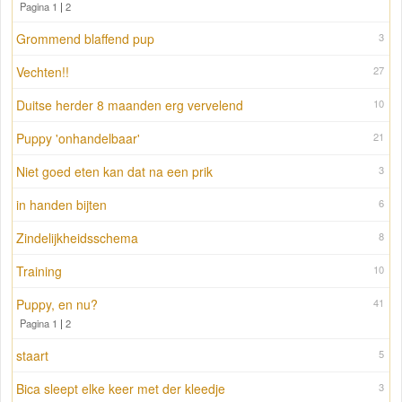
Pagina 1
|
2
Grommend blaffend pup
3
Vechten!!
27
Duitse herder 8 maanden erg vervelend
10
Puppy 'onhandelbaar'
21
Niet goed eten kan dat na een prik
3
in handen bijten
6
Zindelijkheidsschema
8
Training
10
Puppy, en nu?
41
Pagina 1
|
2
staart
5
Bica sleept elke keer met der kleedje
3