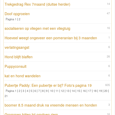
Trekgedrag Rex 7maand (duitse herder)
14
Doof opgroeien
47
Pagina 1
|
2
socialiseren op vliegen met een vliegtuig
16
Hoeveel weegt ongeveer een pomeranian bij 3 maanden
1
verlatingsangst
6
Hond blijft blaffen
26
Puppyconsult
6
kat en hond wandelen
6
Pubertje Paddy: Een pubertje er bij? Foto's pagina 19
605
Pagina 1
|
2
|
3
|
4
|
5
|
6
|
7
|
8
|
9
|
10
|
11
|
12
|
13
|
14
|
15
|
16
|
17
|
18
|
19
|
20
|
21
boomer 8.5 maand druk na vreemde mensen en honden
3
Grommen bijten bij omdoen riem
16