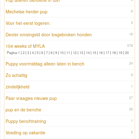
Pup afleren behoefte in tuin
Mechelse herder pup
6
Voor het eerst logeren.
4
Dexter omsingeld door losgebroken honden
18
104 weeks of MYLA
578
Pagina 1
|
2
|
3
|
4
|
5
|
6
|
7
|
8
|
9
|
10
|
11
|
12
|
13
|
14
|
15
|
16
|
17
|
18
|
19
|
20
Puppy voormiddag alleen laten in bench
24
Zo schattig
6
zindelijkheid
1
Paar vraagjes nieuwe pup
27
pup en de benche
26
Puppy benchtraining
1
Voeding op vakantie
5