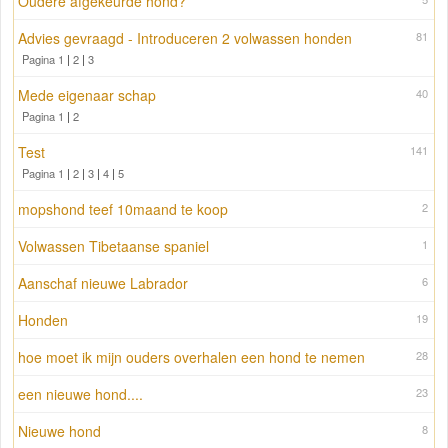
Oudere afgekeurde hond?
Advies gevraagd - Introduceren 2 volwassen honden
81
Pagina 1
|
2
|
3
Mede eigenaar schap
40
Pagina 1
|
2
Test
141
Pagina 1
|
2
|
3
|
4
|
5
mopshond teef 10maand te koop
2
Volwassen Tibetaanse spaniel
1
Aanschaf nieuwe Labrador
6
Honden
19
hoe moet ik mijn ouders overhalen een hond te nemen
28
een nieuwe hond....
23
Nieuwe hond
8