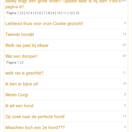
Bailey krijgt een grote broer!! Update daar is hij dan! Foto's
389
pagina 6!!
Pagina 1
|
2
|
3
|
4
|
5
|
6
|
7
|
8
|
9
|
10
|
11
|
12
|
13
Liefdevol thuis voor onze Cookie gezocht!
6
Tweede hondjd
14
Welk ras past bij elkaar
30
Wat een domper!
44
Pagina 1
|
2
welk ras is geschikt?
11
Ik ben er bijna uit!
18
Welsh Corgi
8
Ik wil een hond
8
Op zoek naar de perfecte hond!
14
Misschien toch een 2e hond???
6