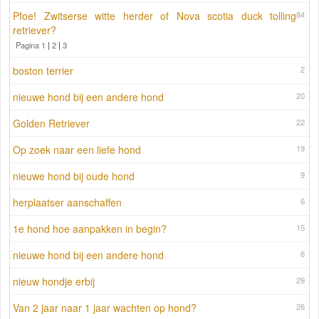
Pfoe! Zwitserse witte herder of Nova scotia duck tolling
84
retriever?
Pagina 1
|
2
|
3
boston terrier
2
nieuwe hond bij een andere hond
20
Golden Retriever
22
Op zoek naar een liefe hond
19
nieuwe hond bij oude hond
9
herplaatser aanschaffen
6
1e hond hoe aanpakken in begin?
15
nieuwe hond bij een andere hond
6
nieuw hondje erbij
29
Van 2 jaar naar 1 jaar wachten op hond?
26