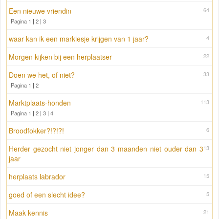
Een nieuwe vriendin
64
Pagina 1
|
2
|
3
waar kan ik een markiesje krijgen van 1 jaar?
4
Morgen kijken bij een herplaatser
22
Doen we het, of niet?
33
Pagina 1
|
2
Marktplaats-honden
113
Pagina 1
|
2
|
3
|
4
Broodfokker?!?!?!
6
Herder gezocht niet jonger dan 3 maanden niet ouder dan 3
13
jaar
herplaats labrador
15
goed of een slecht idee?
5
Maak kennis
21