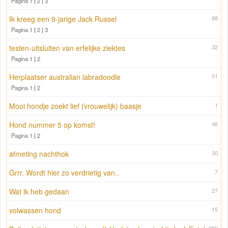
Pagina 1
|
2
|
3
Ik kreeg een 9-jarige Jack Russel
88
Pagina 1
|
2
|
3
testen-uitsluiten van erfelijke ziektes
32
Pagina 1
|
2
Herplaatser australian labradoodle
51
Pagina 1
|
2
Mooi hondje zoekt lief (vrouwelijk) baasje
1
Hond nummer 5 op komst!
46
Pagina 1
|
2
afmeting nachthok
30
Grrr. Wordt hier zo verdrietig van..
7
Wat ik heb gedaan
27
volwassen hond
15