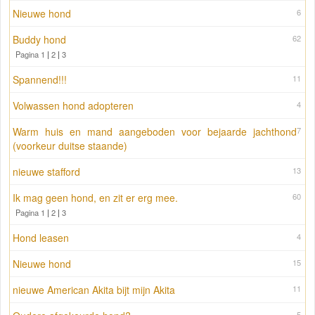
Nieuwe hond
6
Buddy hond
62
Pagina 1
|
2
|
3
Spannend!!!
11
Volwassen hond adopteren
4
Warm huis en mand aangeboden voor bejaarde jachthond
7
(voorkeur duitse staande)
nieuwe stafford
13
Ik mag geen hond, en zit er erg mee.
60
Pagina 1
|
2
|
3
Hond leasen
4
Nieuwe hond
15
nieuwe American Akita bijt mijn Akita
11
5