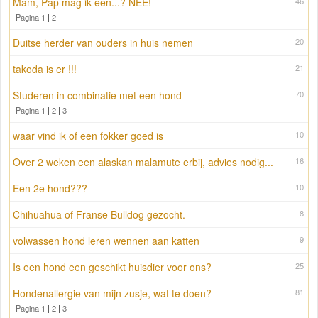
Mam, Pap mag ik een...? NEE!
46
Pagina 1
|
2
Duitse herder van ouders in huis nemen
20
takoda is er !!!
21
Studeren in combinatie met een hond
70
Pagina 1
|
2
|
3
waar vind ik of een fokker goed is
10
Over 2 weken een alaskan malamute erbij, advies nodig...
16
Een 2e hond???
10
Chihuahua of Franse Bulldog gezocht.
8
volwassen hond leren wennen aan katten
9
Is een hond een geschikt huisdier voor ons?
25
Hondenallergie van mijn zusje, wat te doen?
81
Pagina 1
|
2
|
3