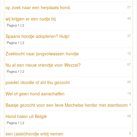
op zoek naar een herplaats hond.
21
wij krijgen er een oudje bij
44
Pagina 1
|
2
Spaans hondje adopteren? Hulp!
37
Pagina 1
|
2
Zoektocht naar jongvolwassen hondje
12
Nu al een nieuw vriendje voor Wezzel?
57
Pagina 1
|
2
poedel /doodle of shi thu gezocht
20
Wel of geen hond aanschaffen
14
Baasje gezocht voor een lieve Mechelse herder met stamboom
4
Hond halen uit België
56
Pagina 1
|
2
een (asiel)hondje erbij nemen
9