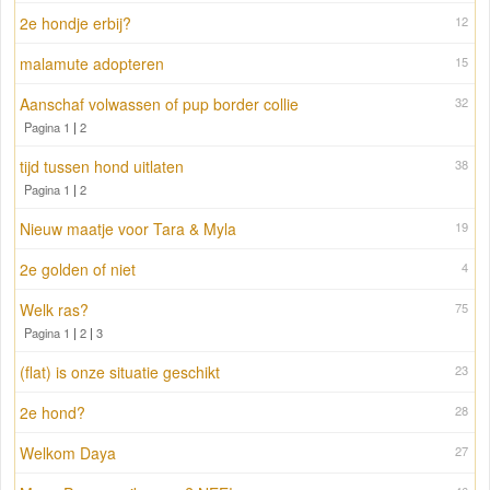
2e hondje erbij?
12
malamute adopteren
15
Aanschaf volwassen of pup border collie
32
Pagina 1
|
2
tijd tussen hond uitlaten
38
Pagina 1
|
2
Nieuw maatje voor Tara & Myla
19
2e golden of niet
4
Welk ras?
75
Pagina 1
|
2
|
3
(flat) is onze situatie geschikt
23
2e hond?
28
Welkom Daya
27