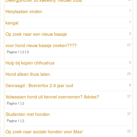
Dwergpincher uit kwekerij- nieuwe thuis
Herplaatser vinden
7
kangal
7
Op zoek naar een nieuw baasje
3
voor hond nieuw baasje zoeken????
67
Pagina 1
|
2
|
3
Hulp bij kopen chihuahua
5
Hond alleen thuis laten.
25
Gevraagd : Boerenfox 2-6 jaar oud
8
Volwassen hond uit kennel overnemen? Advies?
57
Pagina 1
|
2
Studenten met honden
37
Pagina 1
|
2
Op zoek naar sociale honden voor Max!
22