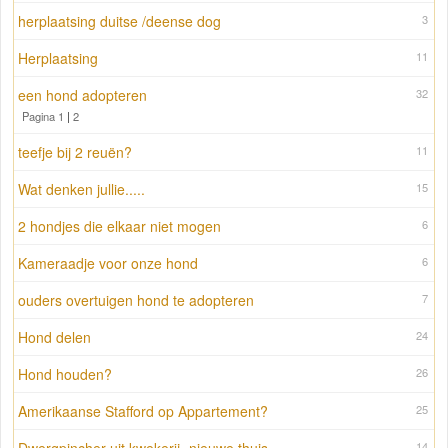
herplaatsing duitse /deense dog
3
Herplaatsing
11
een hond adopteren
32
Pagina 1
|
2
teefje bij 2 reuën?
11
Wat denken jullie.....
15
2 hondjes die elkaar niet mogen
6
Kameraadje voor onze hond
6
ouders overtuigen hond te adopteren
7
Hond delen
24
Hond houden?
26
Amerikaanse Stafford op Appartement?
25
14