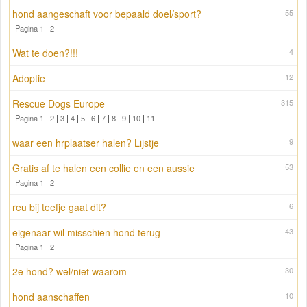
hond aangeschaft voor bepaald doel/sport?
55
Pagina 1
|
2
Wat te doen?!!!
4
Adoptie
12
Rescue Dogs Europe
315
Pagina 1
|
2
|
3
|
4
|
5
|
6
|
7
|
8
|
9
|
10
|
11
waar een hrplaatser halen? Lijstje
9
Gratis af te halen een collie en een aussie
53
Pagina 1
|
2
reu bij teefje gaat dit?
6
eigenaar wil misschien hond terug
43
Pagina 1
|
2
2e hond? wel/niet waarom
30
hond aanschaffen
10