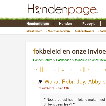
Hondenforum
Honden
Puppy's
Meest recent
• Nieuw onderwerp
• Onbeantwoord
• Zoek
fokbeleid en onze invl
HondenForum
>
Rashonden
>
fokbeleid en onze invl
1
2
3
4
5
6
7
8
9
Waka, Robi, Joy, Abby e
29 oktober 2012 om 14:46
"
Nee, pretnest heeft niets te maken met 
Jij bent geen leek?
"