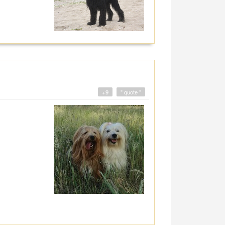
+9
" quote "