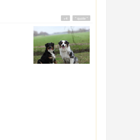
+4
" quote "