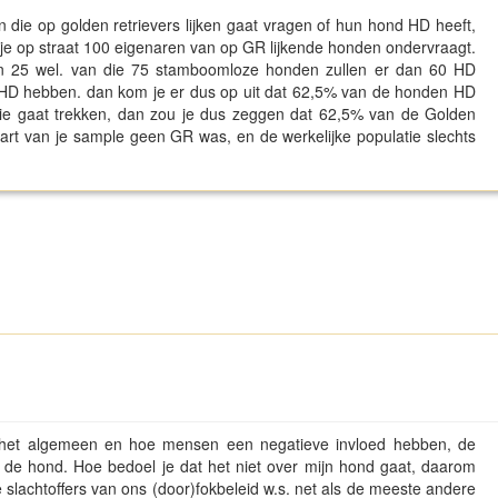
die op golden retrievers lijken gaat vragen of hun hond HD heeft,
t je op straat 100 eigenaren van op GR lijkende honden ondervraagt.
 25 wel. van die 75 stamboomloze honden zullen er dan 60 HD
 HD hebben. dan kom je er dus op uit dat 62,5% van de honden HD
usie gaat trekken, dan zou je dus zeggen dat 62,5% van de Golden
ekwart van je sample geen GR was, en de werkelijke populatie slechts
 het algemeen en hoe mensen een negatieve invloed hebben, de
 de hond. Hoe bedoel je dat het niet over mijn hond gaat, daarom
 de slachtoffers van ons (door)fokbeleid w.s. net als de meeste andere