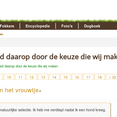
Fokkers
Encyclopedie
Foto's
Dogboek
en
oed daarop door de keuze die wij ma
oed daarop door de keuze die wij maken
10
11
12
13
14
15
16
17
18
> 32
n het vrouwtje
natuurlijke selectie. Ik heb me verdiept nadat ik een hond kreeg.