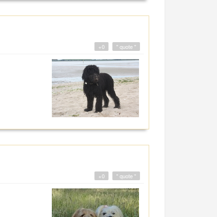
+0
" quote "
+0
" quote "