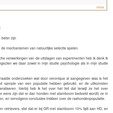
moos
:
 beter zijn
t de mechanismen van natuurlijke selectie spelen.
che verwerkingen van de uitslagen van experimenten heb ik denk ik
ezien we daar zowel in mijn studie psychologie als in mijn studie
haalde onderzoeken wat door veronique al aangegeven was is het
ld sample van een populatie hebben gebruikt, en de uitkomsten
liseren. hierbij heb ik het over het feit dat terwijl ze het over
er eens zijn dat er dan honden met stamboom bedoeld wordt) ze in
, en vervolgens conclusies trekken over de rashondenpopulatie.
en retrievers. stel dat er bij GR met stamboom 10% lijdt aan HD, en