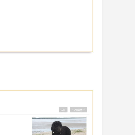
+0
" quote "