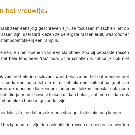
n het vrouwtje
nhaalt zeer eenzijdig geschreven zijn, ze focussen misschien net op
 rassen zijn. uiteraard kiezen ze de ergste rassen eruit, waardoor er
e stamboomfokkerij een ramp is.
oblemen, en het openen van een stamboek zou bij bepaalde rassen
et hele fenomeen 'ras' maar af te schaffen is natuurlijk ook niet
ok veel verbetering oplevert. want behalve het feit dat mensen met
steeds een hond wil die er uitziet als een chihuahua (met alle
oeren de mensen die zonder stamboom fokken meestal ook geen
heeft die je er met bewust fokken uit kan halen, laat men er dan ook
e stamboomloze honden gezonder zijn.
eer laks zijn, en dat er zeker een strenger fokbeleid mag komen.
d bezig, maar dit zijn dan ook niet de rassen die besproken worden