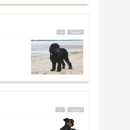
+0
" quote "
+-1
" quote "