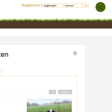
Registreren
|
ken
+0
" quote "