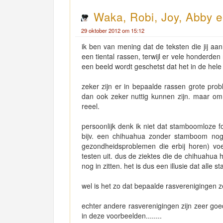
Waka, Robi, Joy, Abby e
29 oktober 2012 om 15:12
ik ben van mening dat de teksten die jij aa
een tiental rassen, terwijl er vele honderden
een beeld wordt geschetst dat het in de hel
zeker zijn er in bepaalde rassen grote pr
dan ook zeker nuttig kunnen zijn. maar om h
reeel.
persoonlijk denk ik niet dat stamboomloze f
bijv. een chihuahua zonder stamboom nog 
gezondheidsproblemen die erbij horen) v
testen uit. dus de ziektes die de chihuahua 
nog in zitten. het is dus een illusie dat all
wel is het zo dat bepaalde rasverenigingen z
echter andere rasverenigingen zijn zeer goe
in deze voorbeelden........