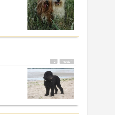
+2
" quote "