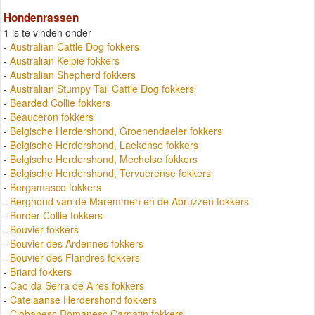
Hondenrassen
1 is te vinden onder
-
Australian Cattle Dog fokkers
-
Australian Kelpie fokkers
-
Australian Shepherd fokkers
-
Australian Stumpy Tail Cattle Dog fokkers
-
Bearded Collie fokkers
-
Beauceron fokkers
-
Belgische Herdershond, Groenendaeler fokkers
-
Belgische Herdershond, Laekense fokkers
-
Belgische Herdershond, Mechelse fokkers
-
Belgische Herdershond, Tervuerense fokkers
-
Bergamasco fokkers
-
Berghond van de Maremmen en de Abruzzen fokkers
-
Border Collie fokkers
-
Bouvier fokkers
-
Bouvier des Ardennes fokkers
-
Bouvier des Flandres fokkers
-
Briard fokkers
-
Cao da Serra de Aires fokkers
-
Catelaanse Herdershond fokkers
-
Ciobanesc Romanesc Carpatin fokkers