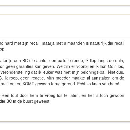
d hard met zijn recall, maarja met 8 maanden is natuurlijk die recall
 op.
terlijn een BC die achter een balletje rende, ik liep langs de duin,
on geen garanties kan geven. We zijn er voorbij en ik laat Odin los,
 veronderstelling dat ik leuker was met mijn belonings-bal. Niet dus.
C. Ik roep, geen reactie. Mijn moeder maakte al aanstalten om de
ij draait om en KOMT gewoon terug gerend. Echt zo knap van hem!
 een fout door hem te vroeg los te laten, en het is toch gewoon
j die BC in de buurt geweest.