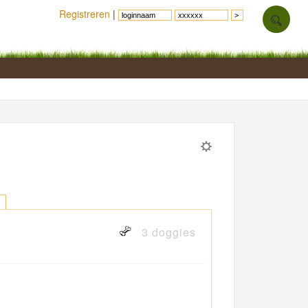
Registreren
|
3 doggies