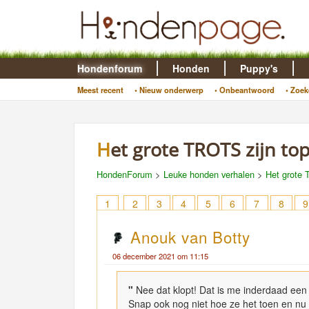
Hondenforum
Honden
Puppy's
Meest recent
• Nieuw onderwerp
• Onbeantwoord
• Zoek
Het grote TROTS zijn top
HondenForum
>
Leuke honden verhalen
>
Het grote 
1
2
3
4
5
6
7
8
9
Anouk van Botty
06 december 2021 om 11:15
"
Nee dat klopt! Dat is me inderdaad een
Snap ook nog niet hoe ze het toen en n