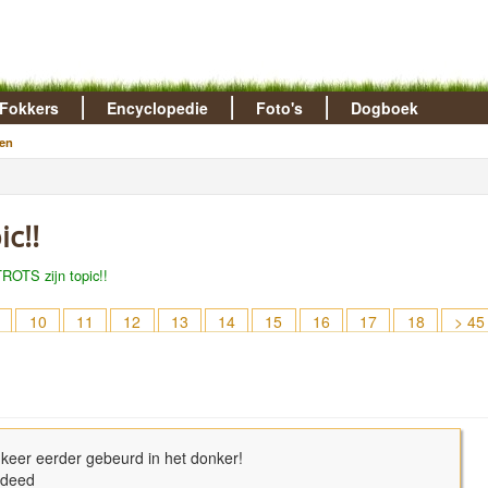
Fokkers
Encyclopedie
Foto's
Dogboek
en
ic!!
TROTS zijn topic!!
10
11
12
13
14
15
16
17
18
> 45
 keer eerder gebeurd in het donker!
u deed