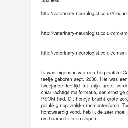
Spaniels:
http://veterinary-neurologist.co.uk/freque
http://veterinary-neurologist.co.uk/cm-s
http://veterinary-neurologist.co.uk/cmsm
Ik was eigenaar van een herplaatste Ca
teefje geboren sept. 2008. Het was een 
tweejarige leeftijd tot mijn grote verd
chiari-achtige malformatie, een ernstige 
PSOM had. Dit hondje bracht grote zo
gelukkig nog vrolijke momenten/uren. To
hondwaardig vond, heb ik de zeer moeil
om haar in te laten slapen.