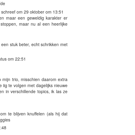
fde
schreef om 29 oktober om 13:51
en maar een geweldig karakter er
 stoppen, maar nu al een heerlijke
 een stuk beter, echt schrikken met
stus om 22:51
p mijn trio, misschien daarom extra
e iig te volgen met dagelijks nieuwe
n in verschillende topics, ik las ze
m te blijven knuffelen (als hij dat
oggies
3:48