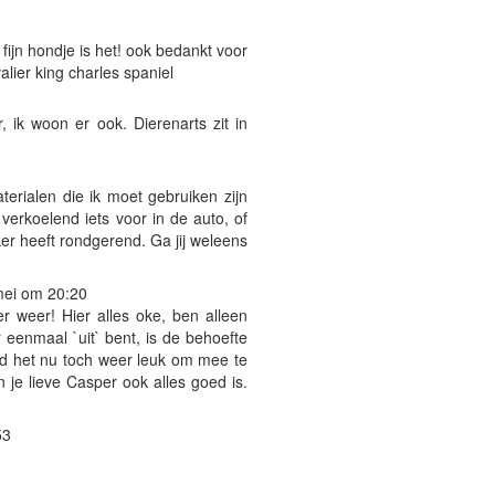
fijn hondje is het! ook bedankt voor
alier king charles spaniel
 ik woon er ook. Dierenarts zit in
aterialen die ik moet gebruiken zijn
 verkoelend iets voor in de auto, of
er heeft rondgerend. Ga jij weleens
mei om 20:20
er weer! Hier alles oke, ben alleen
eenmaal `uit` bent, is de behoefte
nd het nu toch weer leuk om mee te
n je lieve Casper ook alles goed is.
53