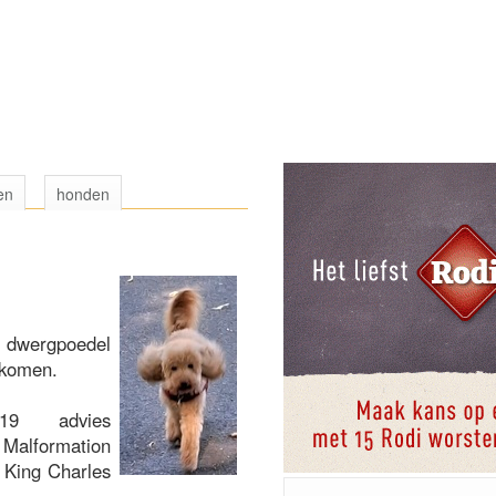
en
honden
n dwergpoedel
gekomen.
2019 advies
e Malformation
 King Charles