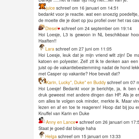
juice
schreef om 16 januari om 14:51
bedankt voor je reactie. wat een snoezig poedeltje, 
de moeite die je doet op jou profiel over het ras cav
Diesel
schreef om 24 september om 19:14
Hoi Loesje, L3 is gewoon in NL beschikbaar hoor,
Haaften!!
Lara
schreef om 27 juni om 11:05
Hoi Loesje, leuk dat je mijn vriend wilt zijn! De m
katoen en polyester. Zelf zit ik te denken aan een
juist op de vakantiebestemming nadat de hond lekk
met Casper op vakantie? Hoe bevalt dat?
Karin, Lucky*, Duke* en Buddy
schreef om 07 
Hoi Loesje! Bedankt voor je berichtje, ja, ik ben 
druk geweest met andere dingen dan HP. Als je er 
om alles te volgen ook minder, merkte ik. Maar vi
lezen en af en toe te reageren! Hoop dat bij jou e
Knuffel van Karin en Duke
Anny en Lance
schreef om 26 januari om 17:
Staat je goed dat blosje haha
Helga
schreef om 15 januari om 13:33