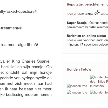
Reputatie, berichten en 
ntly-asked-question/#
Loesje
heeft
38962
ontv
Super Baasje !
Op het honde
gewaardeerd bij
2440
waarder
m-treatment/#
Berichten en online status
Loesje
was voor het laatst on
-treatment-algorithm/#
minuten, 17 seconden gelede
valier King Charles Spaniel,
heel lief en wijs hondje. Op
Honden Foto's
riet ontdekt dat mijn hondje
gradatie van syringomyelie en
rgen met zich mee, maar had
en ik haar bestaan niet meer
ijke beslissing moeten nemen