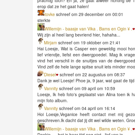
prachtig toch? En ja, ze gaat alweer richting de 17.
erop dat ze het gaat halen!
tovke
schreef om 29 december om 00:01
sterkte
Willemijn - baasje van Vika . Bams en Ogin ¥ .
Wij zijn al heel lang bevriend hier, hahaha...
Mirjam
schreef om 19 oktober om 21:41
Hai Loesje, Wat is Casper een geweldig mooi hon
lief vriendje, liefst een dwergpoedel. Mag ik vrag
vind het verschil in de snuitjes van de dwergpoed
Vind zelf de hele lange spitse snuit iets minder mooi
Diesel
schreef om 22 augustus om 08:37
Dank je wel Loesje! Phoe ja, 9 jaar, wat gaat de tijd
Vannity
schreef om 09 april om 10:59
Loesje, Ik heb foto's geplaatst van Alina toen ik 
mijn foto album.
Vannity
schreef om 04 april om 16:14
Hoi Loesje,Veganice heeft contact met mij gezo
geschreven.Ik dacht dat jij dit wel wilde weten. Groe
Willemijn - baasje van Vika . Bams en Ogin ¥ .
Dankje .....het is haar tijd nog niet...lief van je.