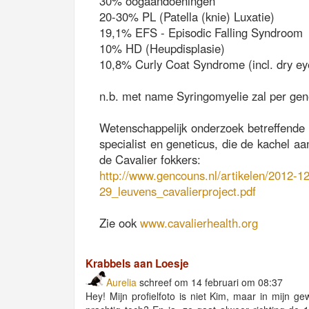
30% oogaandoeningen
20-30% PL (Patella (knie) Luxatie)
19,1% EFS - Episodic Falling Syndroom
10% HD (Heupdisplasie)
10,8% Curly Coat Syndrome (incl. dry ey
n.b. met name Syringomyelie zal per gen
Wetenschappelijk onderzoek betreffende 
specialist en geneticus, die de kachel 
de Cavalier fokkers:
http://www.gencouns.nl/artikelen/2012-12
29_leuvens_cavalierproject.pdf
Zie ook
www.cavalierhealth.org
Krabbels aan Loesje
Aurelia
schreef om 14 februari om 08:37
Hey! Mijn profielfoto is niet Kim, maar in mijn ge