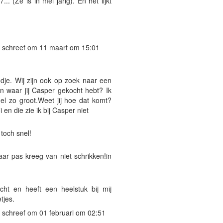
.. (Ze is in mei jarig). En het lijkt
schreef om 11 maart om 15:01
dje. Wij zijn ook op zoek naar een
en waar jij Casper gekocht hebt? Ik
el zo groot.Weet jij hoe dat komt?
 en die zie ik bij Casper niet
 toch snel!
haar pas kreeg van niet schrikken!in
cht en heeft een heelstuk bij mij
tjes.
schreef om 01 februari om 02:51