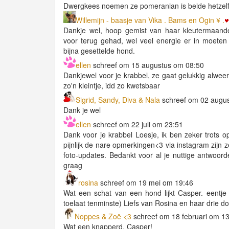
Dwergkees noemen ze pomeranian is beide hetzel
Willemijn - baasje van Vika . Bams en Ogin ¥ .
Dankje wel, hoop gemist van haar kleutermaand
voor terug gehad, wel veel energie er in moeten
bijna gesettelde hond.
ellen
schreef om 15 augustus om 08:50
Dankjewel voor je krabbel, ze gaat gelukkig alweer
zo'n kleintje, idd zo kwetsbaar
Sigrid, Sandy, Diva & Nala
schreef om 02 augu
Dank je wel
ellen
schreef om 22 juli om 23:51
Dank voor je krabbel Loesje, ik ben zeker trots o
pijnlijk de nare opmerkingen<3 via instagram zijn z
foto-updates. Bedankt voor al je nuttige antwoorde
graag
rosina
schreef om 19 mei om 19:46
Wat een schat van een hond lijkt Casper. eentje o
toelaat tenminste) Liefs van Rosina en haar drie d
Noppes & Zoë <3
schreef om 18 februari om 1
Wat een knapperd, Casper!