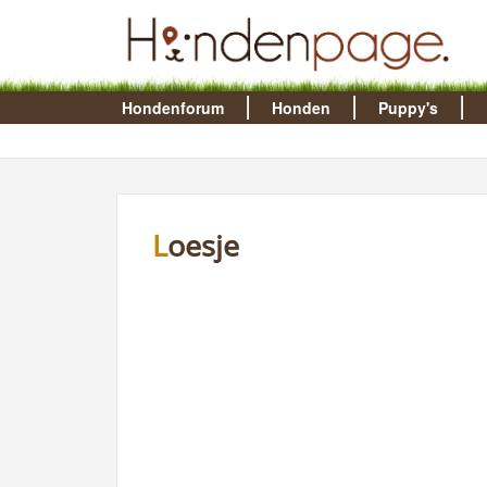
Hondenforum
Honden
Puppy's
Loesje