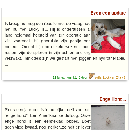
Even een update
Ik kreeg net nog een reactie met de vraag hoe
het nu met Lucky is... Hij is ondertussen al
lang helemaal hersteld van zijn operatie aan
zijn voorpoot. Hij gebruikte zijn pootje ook
meteen. Omdat hij dan enkele weken moest
rusten, zijn de spieren in zijn achterhand erg
verzwakt. Inmiddels zijn we gestart met joggen en hydrotherapie.
...
22 januari om 12:46 door
sofie, Lucky en Zita <3
Enge Hond...
Sinds een jaar ben ik in het rijke bezit van een
“enge hond”. Een Amerikaanse Bulldog. Onze
enge hond is een eersteklas lobbes. Doet
geen vlieg kwaad, nog sterker..ze holt er liever