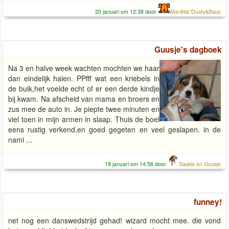
20 januari om 12:38 door
Mariëlla*Dusty&Baco
Guusje's dagboek
Na 3 en halve week wachten mochten we haar
dan eindelijk halen. PPfff wat een kriebels in
de buik,het voelde echt of er een derde kindje
bij kwam. Na afscheid van mama en broers en
zus mee de auto in. Je piepte twee minuten en
viel toen in mijn armen in slaap. Thuis de boel
eens rustig verkend,en goed gegeten en veel geslapen. in de
nami ...
19 januari om 14:56 door
Saskia en Guusje
funney!
net nog een danswedstrijd gehad! wizard mocht mee. die vond