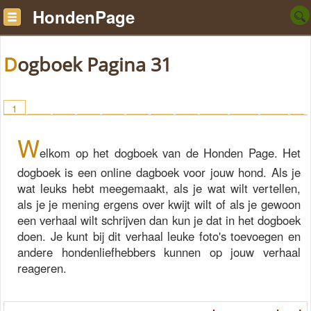
HondenPage
Dogboek Pagina 31
1
2
3
4
5
6
7
8
9
10
11
12
1
3
14
15
16
> 48
W
elkom op het dogboek van de Honden Page. Het
dogboek is een online dagboek voor jouw hond. Als je
wat leuks hebt meegemaakt, als je wat wilt vertellen,
als je je mening ergens over kwijt wilt of als je gewoon
een verhaal wilt schrijven dan kun je dat in het dogboek
doen. Je kunt bij dit verhaal leuke foto's toevoegen en
andere hondenliefhebbers kunnen op jouw verhaal
reageren.