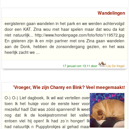
Wandelingen
eergisteren gaan wandelen in het park en we werden achtervolgd
door een KAT. Zina wou met haar spelen maar dat wou da kat
niet natuurlijk... http://www.hondenpage.com/foto/foto/119572.jpg
En gisteren zijn ik en mijn partner met ons Zina gaan wandelen
aan de Donk, hebben de zonsondergang gezien, en het was
heerlijk zacht we ...
17 januari om 13:11 door
Lily De Kegel
'Vroeger, Wie zijn Chanty en Bink? Veel meegemaakt!
O-) O-) Lief dagboek, Ik wil wat vertellen over
toen ik het huisje voor de eerste keer voor
mezelluf had! Dat was zóóó spannend! Ik weet
nog dat ik de koekjestrommel liet vallen
entoen viel hij open! Ik had zo´n honger! Ik
had natuurlijk n Puppybrokjes al gehad maar