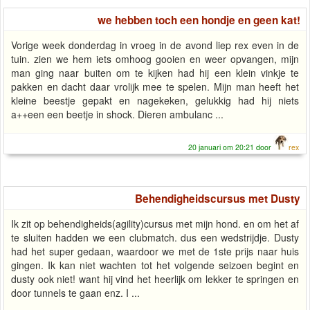
we hebben toch een hondje en geen kat!
Vorige week donderdag in vroeg in de avond liep rex even in de
tuin. zien we hem iets omhoog gooien en weer opvangen, mijn
man ging naar buiten om te kijken had hij een klein vinkje te
pakken en dacht daar vrolijk mee te spelen. Mijn man heeft het
kleine beestje gepakt en nagekeken, gelukkig had hij niets
a++een een beetje in shock. Dieren ambulanc ...
20 januari om 20:21 door
rex
Behendigheidscursus met Dusty
Ik zit op behendigheids(agility)cursus met mijn hond. en om het af
te sluiten hadden we een clubmatch. dus een wedstrijdje. Dusty
had het super gedaan, waardoor we met de 1ste prijs naar huis
gingen. Ik kan niet wachten tot het volgende seizoen begint en
dusty ook niet! want hij vind het heerlijk om lekker te springen en
door tunnels te gaan enz. I ...