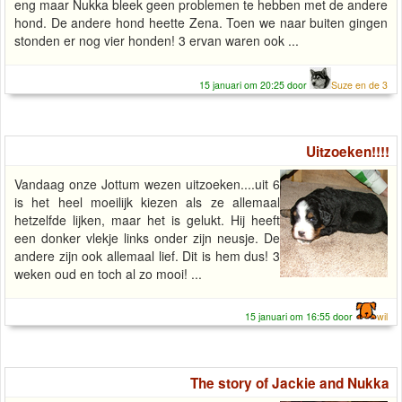
eng maar Nukka bleek geen problemen te hebben met de andere
hond. De andere hond heette Zena. Toen we naar buiten gingen
stonden er nog vier honden! 3 ervan waren ook ...
15 januari om 20:25 door
Suze en de 3
Uitzoeken!!!!
Vandaag onze Jottum wezen uitzoeken....uit 6
is het heel moeilijk kiezen als ze allemaal
hetzelfde lijken, maar het is gelukt. Hij heeft
een donker vlekje links onder zijn neusje. De
andere zijn ook allemaal lief. Dit is hem dus! 3
weken oud en toch al zo mooi! ...
15 januari om 16:55 door
wil
The story of Jackie and Nukka