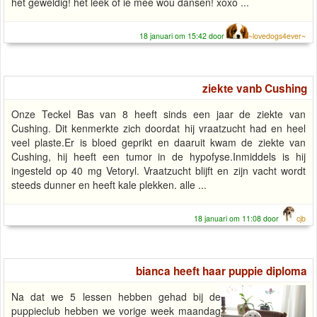
het geweldig! het leek of ie mee wou dansen! xoxo ...
18 januari om 15:42 door
~lovedogs4ever~
ziekte vanb Cushing
Onze Teckel Bas van 8 heeft sinds een jaar de ziekte van
Cushing. Dit kenmerkte zich doordat hij vraatzucht had en heel
veel plaste.Er is bloed geprikt en daaruit kwam de ziekte van
Cushing, hij heeft een tumor in de hypofyse.Inmiddels is hij
ingesteld op 40 mg Vetoryl. Vraatzucht blijft en zijn vacht wordt
steeds dunner en heeft kale plekken. alle ...
18 januari om 11:08 door
cjb
bianca heeft haar puppie diploma
Na dat we 5 lessen hebben gehad bij de
puppieclub hebben we vorige week maandag