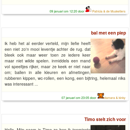
09 januari om 12:20 door
Patricia & de Musketiers
bal met een piep
ik heb het al eerder verteld, mijn liefie heeft
een niet zo'n mooi leventje achter de rug. dat
bleek ook maar weer toen ze iedere keer
maar niet wilde spelen. inmiddels een mand
vol speeltjes rijker, maar ze keek er niet naar
om; ballen in alle kleuren en afmetingen,
rubberen kippen, wc-rollen, een kong, een bijtring, helemaal niks
was interessant ...
07 januari om 23:05 door
damara & kinky
Timo stelt zich voor
Hallo, Mijn naam is Timo zo ben ik tenminste