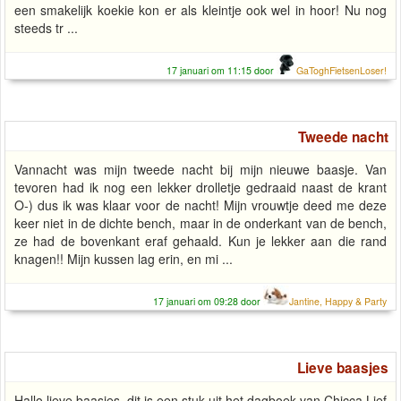
een smakelijk koekie kon er als kleintje ook wel in hoor! Nu nog
steeds tr ...
17 januari om 11:15 door
GaToghFietsenLoser!
Tweede nacht
Vannacht was mijn tweede nacht bij mijn nieuwe baasje. Van
tevoren had ik nog een lekker drolletje gedraaid naast de krant
O-) dus ik was klaar voor de nacht! Mijn vrouwtje deed me deze
keer niet in de dichte bench, maar in de onderkant van de bench,
ze had de bovenkant eraf gehaald. Kun je lekker aan die rand
knagen!! Mijn kussen lag erin, en mi ...
17 januari om 09:28 door
Jantine, Happy & Party
Lieve baasjes
Hallo lieve baasjes, dit is een stuk uit het dagboek van Chicca Lief