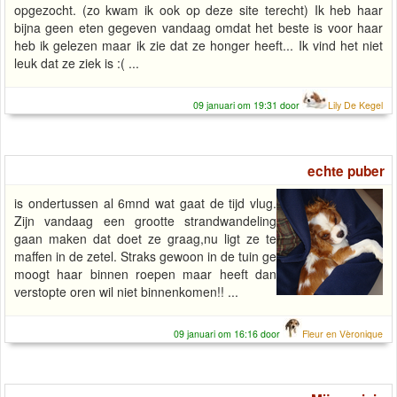
opgezocht. (zo kwam ik ook op deze site terecht) Ik heb haar
bijna geen eten gegeven vandaag omdat het beste is voor haar
heb ik gelezen maar ik zie dat ze honger heeft... Ik vind het niet
leuk dat ze ziek is :( ...
09 januari om 19:31 door
Lily De Kegel
echte puber
is ondertussen al 6mnd wat gaat de tijd vlug.
Zijn vandaag een grootte strandwandeling
gaan maken dat doet ze graag,nu ligt ze te
maffen in de zetel. Straks gewoon in de tuin ge
moogt haar binnen roepen maar heeft dan
verstopte oren wil niet binnenkomen!! ...
09 januari om 16:16 door
Fleur en Vèronique