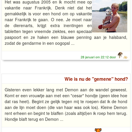
Het was augustus 2005 en ik mocht mee op
vakantie naar Frankrijk. Denk niet dat het
gemakkelijk is voor een hond om op vakantie
naar Frankrijk te gaan. O nee. Je moet naar
de dierenarts, krijgt extra inentingen en
tabletten tegen vreemde ziektes, een speciaal
paspoort en ze haken een blauwe penning aan je halsband,
zodat de gendarme in een oogopsl ...
28 januari om 22:12 door
Jip
Wie is nu de "gemene" hond?
Gisteren even lekker lang met Demon aan de wandel geweest.
Komt er een vrouwtje aan met een "cesar" hondje (geen idee hoe
dat ras heet). Begint ze gelijk tegen mij te roepen dat ik de hond
aan de lijn moet doen (die van haar was ook los). Kleine Demon
rent erheen en begint te blaffen (zoals altijd)en ik roep hem terug.
Hondje blaft terug en Demon ...