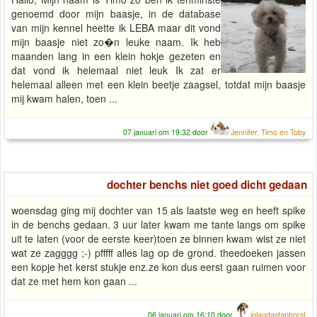
genoemd door mijn baasje, in de database
van mijn kennel heette ik LEBA maar dit vond
mijn baasje niet zo�n leuke naam. Ik heb
maanden lang in een klein hokje gezeten en
dat vond ik helemaal niet leuk Ik zat er
helemaal alleen met een klein beetje zaagsel, totdat mijn baasje
mij kwam halen, toen ...
07 januari om 19:32 door
Jennifer, Timo en Toby
dochter benchs niet goed dicht gedaan
woensdag ging mij dochter van 15 als laatste weg en heeft spike
in de benchs gedaan. 3 uur later kwam me tante langs om spike
uit te laten (voor de eerste keer)toen ze binnen kwam wist ze niet
wat ze zagggg ;-) pfffff alles lag op de grond. theedoeken jassen
een kopje het kerst stukje enz.ze kon dus eerst gaan ruimen voor
dat ze met hem kon gaan ...
06 januari om 16:10 door
jolandastaphorst