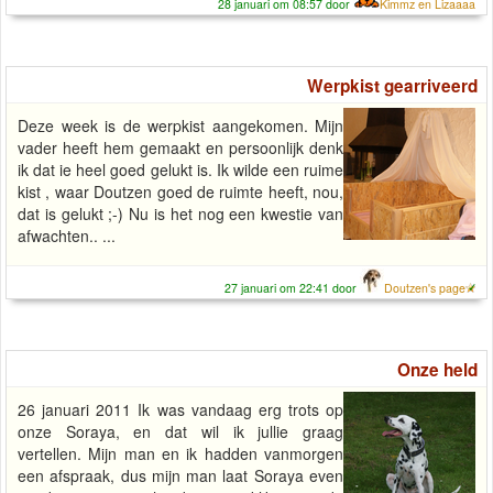
28 januari om 08:57 door
Kimmz en Lizaaaa
Werpkist gearriveerd
Deze week is de werpkist aangekomen. Mijn
vader heeft hem gemaakt en persoonlijk denk
ik dat ie heel goed gelukt is. Ik wilde een ruime
kist , waar Doutzen goed de ruimte heeft, nou,
dat is gelukt ;-) Nu is het nog een kwestie van
afwachten.. ...
27 januari om 22:41 door
Doutzen's page
Onze held
26 januari 2011 Ik was vandaag erg trots op
onze Soraya, en dat wil ik jullie graag
vertellen. Mijn man en ik hadden vanmorgen
een afspraak, dus mijn man laat Soraya even