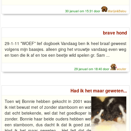
30 januari om 15:31 door
Marije&Balou
brave hond
29-1-11 *WOEF* lief dogboek Vandaag ben ik heel braaf geweest
volgens mijn baasjes. alleen ging het vrouwtje vandaag even weg
en toen die ik af en toe een beetje wild spelen gr. Sam ...
29 januari om 18:40 door
wouter
Had ik het maar geweten...
Toen wij Bonnie hebben gekocht in 2001 was
ik niet bewust met of zonder stamboom en wat
dat echt betekende, wel dat het goedkoper is
zonder. Bonnie haar beide ouders hebben wel
een stamboom, dus dacht ik dat ik goed zat.
Had ik het maar geweten... Het feit dat de