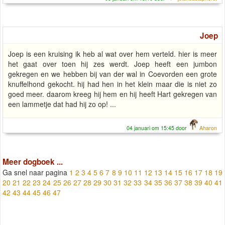
Joep
Joep is een kruising ik heb al wat over hem verteld. hier is meer
het gaat over toen hij zes werdt. Joep heeft een jumbon
gekregen en we hebben bij van der wal in Coevorden een grote
knuffelhond gekocht. hij had hen in het klein maar die is niet zo
goed meer. daarom kreeg hij hem en hij heeft Hart gekregen van
een lammetje dat had hij zo op! ...
04 januari om 15:45 door
Aharon
Meer dogboek ...
Ga snel naar pagina
1
2
3
4
5
6
7
8
9
10
11
12
13
14
15
16
17
18
19
20
21
22
23
24
25
26
27
28
29
30
31
32
33
34
35
36
37
38
39
40
41
42
43
44
45
46
47