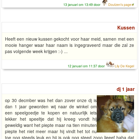
13 januari om 13:49 door
Doutzen's page
Kussen
Heeft een nieuw kussen gekocht voor haar meid, samen met een
mooie hanger waar haar naam is ingegraveerd maar die zal ze
pas volgende week krijgen :-) ...
12 januari om 11:37 door
Lily De Kegel
dj 1 jaar
op 30 decmber was het dan zover onze dj is
dan 1 jaar geworden wij naar de winkel om
een speelgoedje te kopen en natuurlijk iets
lekker het speeltje dat hij kreeg vondt hij
geweldig want het piepte maar na tien minuten
piepte het niet meer maar hij vindt het tot nu
toe nog steeds leuk en hij is ook nog steed zooo lieeef haha dat