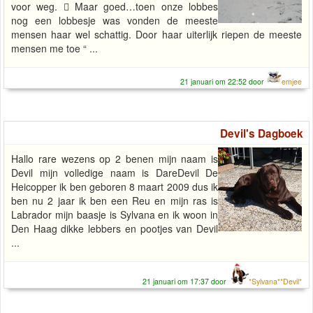
voor weg.  Maar goed…toen onze lobbes
nog een lobbesje was vonden de meeste
mensen haar wel schattig. Door haar uiterlijk riepen de meeste
mensen me toe “ ...
21 januari om 22:52 door
emjee
Devil's Dagboek
Hallo rare wezens op 2 benen mijn naam is
Devil mijn volledige naam is DareDevil De
Heicopper ik ben geboren 8 maart 2009 dus ik
ben nu 2 jaar ik ben een Reu en mijn ras is
Labrador mijn baasje is Sylvana en ik woon in
Den Haag dikke lebbers en pootjes van Devil
...
21 januari om 17:37 door
*Sylvana**Devil*