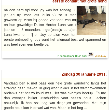
eerste contakt met grote hond
na een nare tijd voor joy was het zondag 30
januari tijd voor iets leuks :-) ze is mee
geweest op vizite bij goede vrienden van mij
en hun geweldige Duitse Herder Luna van 1
jaar en +- 3 maanden. Inger(baasje Luna)en
Luna kwamen mij en Joy ophalen voor hun
eerste ontmoeting, Joy vond het allemaal best wel spannend en
was heel even een beetje ban ...
01 februari om 10:45 door
Lyana&Joy
Zondag 30 januarie 2011.
Vandaag ben ik met baas een hele grote wandeling langs het
strandje gaan maken. Ik ging weer lekker in het water zwemmen
ondanks dat het zo koud was. Het was eventjes heerlijk. En me
dan eventjes lekker uitschudden voor baas's neus. Lachen
natuurlijk. Ik heb ook nog wat dingetjes gevonden. Met mijn
goede neus kan ik er wel wat van. Maar, in het beg ...