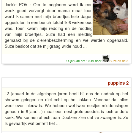
Jackie POV : Om te beginnen werd ik een
week goed verzorgt door mama maar toen
werd ik samen met mijn broertjes hele dagen
opgesloten in een bench totdat ik 6 weken oud
was. Toen kwam mijn redding en de redding
van mijn broertjes. Suze had een melding
gemaakt bij de dierenbescherming en we werden opgehaald.
Suze besloot dat ze mij graag wilde houd ...
14 januari om 10:49 door
Suze en de 3
puppies 2
13 januari In de afgelopen jaren heeft bij ons de nadruk op het
showen gelegen en niet echt op het fokken. Vandaar dat alles
weer even nieuw is. We hebben wel twee nestjes middenslagen
gehad ( in 8 jaar... ) maar een nest grote poedels is toch andere
koek. We kunnen al echt aan Doutzen zien dat ze zwanger is. Ze
is gevaarlijk wat betreft het ...