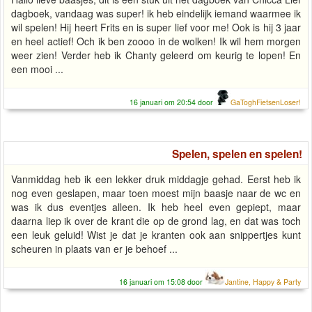
dagboek, vandaag was super! ik heb eindelijk iemand waarmee ik
wil spelen! Hij heert Frits en is super lief voor me! Ook is hij 3 jaar
en heel actief! Och ik ben zoooo in de wolken! Ik wil hem morgen
weer zien! Verder heb ik Chanty geleerd om keurig te lopen! En
een mooi ...
16 januari om 20:54 door
GaToghFietsenLoser!
Spelen, spelen en spelen!
Vanmiddag heb ik een lekker druk middagje gehad. Eerst heb ik
nog even geslapen, maar toen moest mijn baasje naar de wc en
was ik dus eventjes alleen. Ik heb heel even gepiept, maar
daarna liep ik over de krant die op de grond lag, en dat was toch
een leuk geluid! Wist je dat je kranten ook aan snippertjes kunt
scheuren in plaats van er je behoef ...
16 januari om 15:08 door
Jantine, Happy & Party