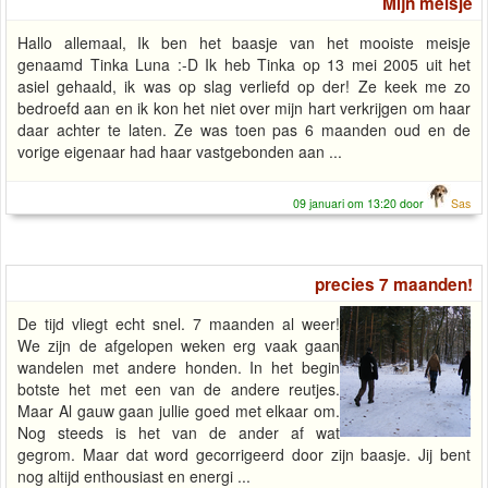
Mijn meisje
Hallo allemaal, Ik ben het baasje van het mooiste meisje
genaamd Tinka Luna :-D Ik heb Tinka op 13 mei 2005 uit het
asiel gehaald, ik was op slag verliefd op der! Ze keek me zo
bedroefd aan en ik kon het niet over mijn hart verkrijgen om haar
daar achter te laten. Ze was toen pas 6 maanden oud en de
vorige eigenaar had haar vastgebonden aan ...
09 januari om 13:20 door
Sas
precies 7 maanden!
De tijd vliegt echt snel. 7 maanden al weer!
We zijn de afgelopen weken erg vaak gaan
wandelen met andere honden. In het begin
botste het met een van de andere reutjes.
Maar Al gauw gaan jullie goed met elkaar om.
Nog steeds is het van de ander af wat
gegrom. Maar dat word gecorrigeerd door zijn baasje. Jij bent
nog altijd enthousiast en energi ...