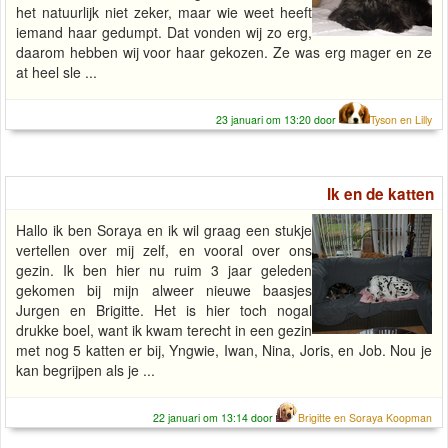
het natuurlijk niet zeker, maar wie weet heeft
iemand haar gedumpt. Dat vonden wij zo erg,
daarom hebben wij voor haar gekozen. Ze was erg mager en ze
at heel sle ...
23 januari om 13:20 door
Tyson en Lilly
Ik en de katten
Hallo ik ben Soraya en ik wil graag een stukje
vertellen over mij zelf, en vooral over ons
gezin. Ik ben hier nu ruim 3 jaar geleden
gekomen bij mijn alweer nieuwe baasjes
Jurgen en Brigitte. Het is hier toch nogal
drukke boel, want ik kwam terecht in een gezin
met nog 5 katten er bij, Yngwie, Iwan, Nina, Joris, en Job. Nou je
kan begrijpen als je ...
22 januari om 13:14 door
Brigitte en Soraya Koopman