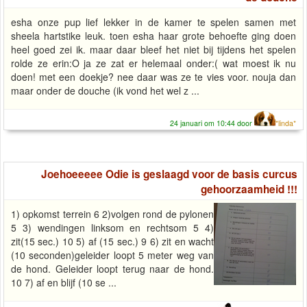
esha onze pup lief lekker in de kamer te spelen samen met
sheela hartstike leuk. toen esha haar grote behoefte ging doen
heel goed zei ik. maar daar bleef het niet bij tijdens het spelen
rolde ze erin:O ja ze zat er helemaal onder:( wat moest ik nu
doen! met een doekje? nee daar was ze te vies voor. nouja dan
maar onder de douche (ik vond het wel z ...
24 januari om 10:44 door
*linda*
Joehoeeeee Odie is geslaagd voor de basis curcus
gehoorzaamheid !!!
1) opkomst terrein 6 2)volgen rond de pylonen
5 3) wendingen linksom en rechtsom 5 4)
zit(15 sec.) 10 5) af (15 sec.) 9 6) zit en wacht
(10 seconden)geleider loopt 5 meter weg van
de hond. Geleider loopt terug naar de hond.
10 7) af en blijf (10 se ...