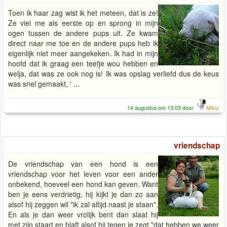
Toen ik haar zag wist ik het meteen, dat is ze!
Ze viel me als eerste op en sprong in mijn
ogen tussen de andere pups uit. Ze kwam
direct naar me toe en de andere pups heb ik
eigenlijk niet meer aangekeken. Ik had in mijn
hoofd dat ik graag een teefje wou hebben en
welja, dat was ze ook nog is! Ik was opslag verliefd dus de keus
was snel gemaakt, ' ...
14 augustus om 13:03 door
Milou
vriendschap
De vriendschap van een hond is een
vriendschap voor het leven voor een ander
onbekend, hoeveel een hond kan geven. Want
ben je eens verdrietig, hij kijkt je dan zo aan
alsof hij zeggen wil "ik zal altijd naast je staan".
En als je dan weer vrolijk bent dan slaat hij
met zijn staart en blaft alsof hij tegen je zegt "dat hebben we weer