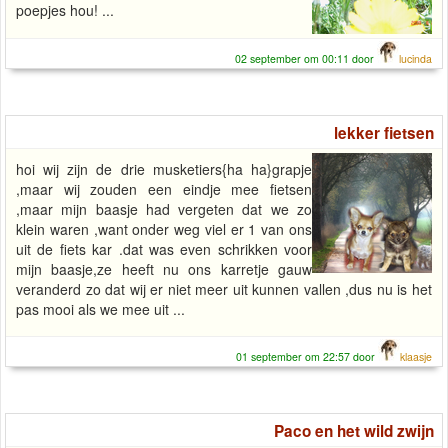
poepjes hou! ...
02 september om 00:11 door
lucinda
lekker fietsen
hoi wij zijn de drie musketiers{ha ha}grapje
,maar wij zouden een eindje mee fietsen
,maar mijn baasje had vergeten dat we zo
klein waren ,want onder weg viel er 1 van ons
uit de fiets kar .dat was even schrikken voor
mijn baasje,ze heeft nu ons karretje gauw
veranderd zo dat wij er niet meer uit kunnen vallen ,dus nu is het
pas mooi als we mee uit ...
01 september om 22:57 door
klaasje
Paco en het wild zwijn