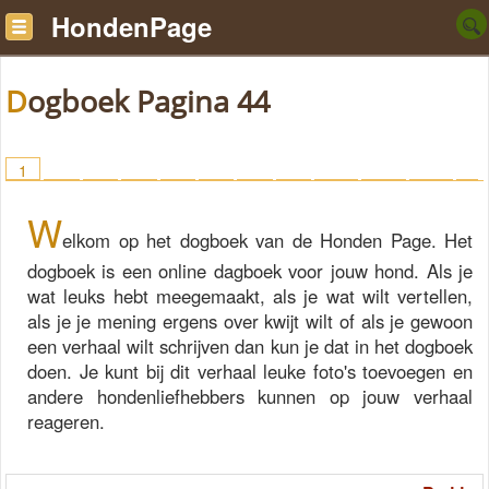
HondenPage
Dogboek Pagina 44
1
2
3
4
5
6
7
8
9
10
11
12
1
3
14
15
16
> 48
W
elkom op het dogboek van de Honden Page. Het
dogboek is een online dagboek voor jouw hond. Als je
wat leuks hebt meegemaakt, als je wat wilt vertellen,
als je je mening ergens over kwijt wilt of als je gewoon
een verhaal wilt schrijven dan kun je dat in het dogboek
doen. Je kunt bij dit verhaal leuke foto's toevoegen en
andere hondenliefhebbers kunnen op jouw verhaal
reageren.