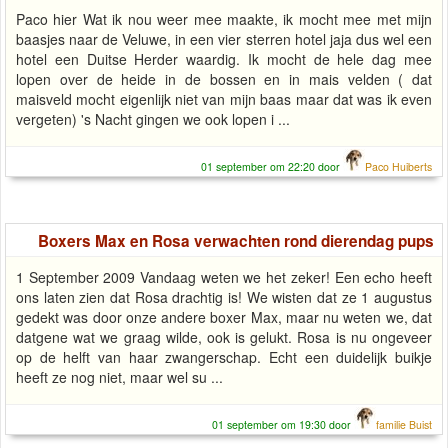
Paco hier Wat ik nou weer mee maakte, ik mocht mee met mijn
baasjes naar de Veluwe, in een vier sterren hotel jaja dus wel een
hotel een Duitse Herder waardig. Ik mocht de hele dag mee
lopen over de heide in de bossen en in mais velden ( dat
maisveld mocht eigenlijk niet van mijn baas maar dat was ik even
vergeten) 's Nacht gingen we ook lopen i ...
01 september om 22:20 door
Paco Huiberts
Boxers Max en Rosa verwachten rond dierendag pups
1 September 2009 Vandaag weten we het zeker! Een echo heeft
ons laten zien dat Rosa drachtig is! We wisten dat ze 1 augustus
gedekt was door onze andere boxer Max, maar nu weten we, dat
datgene wat we graag wilde, ook is gelukt. Rosa is nu ongeveer
op de helft van haar zwangerschap. Echt een duidelijk buikje
heeft ze nog niet, maar wel su ...
01 september om 19:30 door
familie Buist