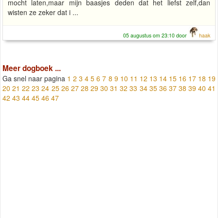
mocht laten,maar mijn baasjes deden dat het liefst zelf,dan
wisten ze zeker dat i ...
05 augustus om 23:10 door
haak
Meer dogboek ...
Ga snel naar pagina
1
2
3
4
5
6
7
8
9
10
11
12
13
14
15
16
17
18
19
20
21
22
23
24
25
26
27
28
29
30
31
32
33
34
35
36
37
38
39
40
41
42
43
44
45
46
47