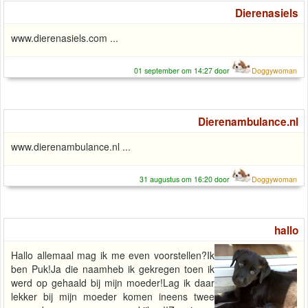
Dierenasiels
www.dierenasiels.com ...
01 september om 14:27 door
Doggywoman
Dierenambulance.nl
www.dierenambulance.nl ...
31 augustus om 16:20 door
Doggywoman
hallo
Hallo allemaal mag ik me even voorstellen?Ik
ben Puk!Ja die naamheb ik gekregen toen ik
werd op gehaald bij mijn moeder!Lag ik daar
lekker bij mijn moeder komen ineens twee