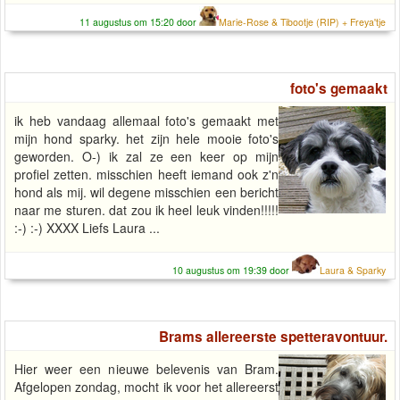
11 augustus om 15:20 door
Marie-Rose & Tibootje (RIP) + Freya'tje
foto's gemaakt
ik heb vandaag allemaal foto's gemaakt met
mijn hond sparky. het zijn hele mooie foto's
geworden. O-) ik zal ze een keer op mijn
profiel zetten. misschien heeft iemand ook z'n
hond als mij. wil degene misschien een bericht
naar me sturen. dat zou ik heel leuk vinden!!!!!
:-) :-) XXXX Liefs Laura ...
10 augustus om 19:39 door
Laura & Sparky
Brams allereerste spetteravontuur.
Hier weer een nieuwe belevenis van Bram.
Afgelopen zondag, mocht ik voor het allereerst