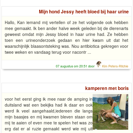
Mijn hond Jessy heeft bloed bij haar urine
Hallo, Kan iemand mij vertellen of ze het volgende ook hebben
mee gemaakt. Ik ben ander halve week geleden bij de dierenarts
geweest omdat mijn Jessy bloed in haar urine had. Ze hebben
toen een urineonderzoek gedaan en hier kwam uit dat het
waarschijnlijk blaasontsteking was. Nou antibiotica gekregen voor
twee weken en vandaag terug voor nacontr ...
07 augustus om 20:51 door
Kim Peters-Ritchie
kamperen met boris
voor het eerst ging ik mee naar de amping in
duitsland wat een bekijks had ik daar en ook
werd ik veel aangehaald,iedereen die langs
mijn baasjes en mij kwamen bleven staan om
mij te aaien of even mee te spelen het was zo
erg dat er al ruzie gemaakt werd wie mij uit