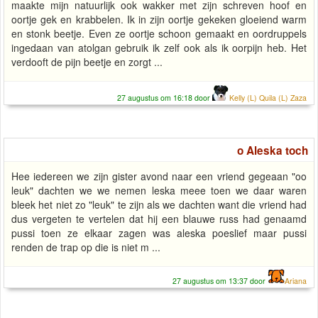
maakte mijn natuurlijk ook wakker met zijn schreven hoof en
oortje gek en krabbelen. Ik in zijn oortje gekeken gloeiend warm
en stonk beetje. Even ze oortje schoon gemaakt en oordruppels
ingedaan van atolgan gebruik ik zelf ook als ik oorpijn heb. Het
verdooft de pijn beetje en zorgt ...
27 augustus om 16:18 door
Kelly (L) Quila (L) Zaza
o Aleska toch
Hee iedereen we zijn gister avond naar een vriend gegeaan "oo
leuk" dachten we we nemen leska meee toen we daar waren
bleek het niet zo "leuk" te zijn als we dachten want die vriend had
dus vergeten te vertelen dat hij een blauwe russ had genaamd
pussi toen ze elkaar zagen was aleska poeslief maar pussi
renden de trap op die is niet m ...
27 augustus om 13:37 door
Ariana