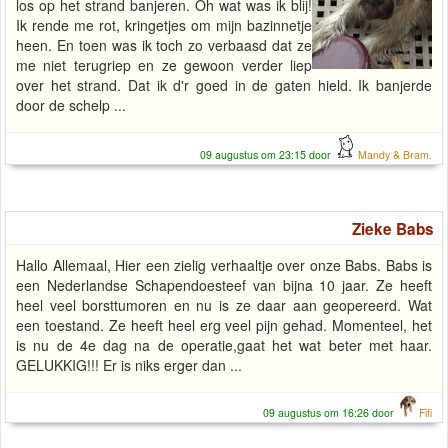
los op het strand banjeren. Oh wat was ik blij!
Ik rende me rot, kringetjes om mijn bazinnetje
heen. En toen was ik toch zo verbaasd dat ze
me niet terugriep en ze gewoon verder liep
over het strand. Dat ik d'r goed in de gaten hield. Ik banjerde
door de schelp ...
09 augustus om 23:15 door
Mandy & Bram.
Zieke Babs
Hallo Allemaal, Hier een zielig verhaaltje over onze Babs. Babs is
een Nederlandse Schapendoesteef van bijna 10 jaar. Ze heeft
heel veel borsttumoren en nu is ze daar aan geopereerd. Wat
een toestand. Ze heeft heel erg veel pijn gehad. Momenteel, het
is nu de 4e dag na de operatie,gaat het wat beter met haar.
GELUKKIG!!! Er is niks erger dan ...
09 augustus om 16:26 door
Fifi