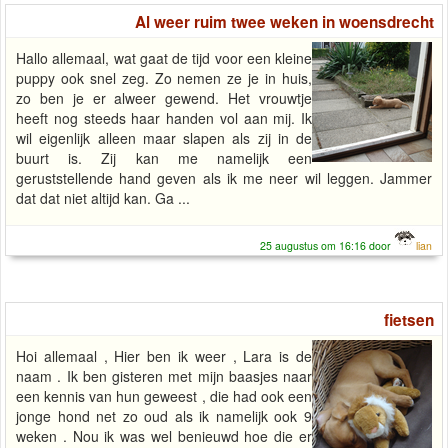
Al weer ruim twee weken in woensdrecht
Hallo allemaal, wat gaat de tijd voor een kleine
puppy ook snel zeg. Zo nemen ze je in huis,
zo ben je er alweer gewend. Het vrouwtje
heeft nog steeds haar handen vol aan mij. Ik
wil eigenlijk alleen maar slapen als zij in de
buurt is. Zij kan me namelijk een
geruststellende hand geven als ik me neer wil leggen. Jammer
dat dat niet altijd kan. Ga ...
25 augustus om 16:16 door
lian
fietsen
Hoi allemaal , Hier ben ik weer , Lara is de
naam . Ik ben gisteren met mijn baasjes naar
een kennis van hun geweest , die had ook een
jonge hond net zo oud als ik namelijk ook 9
weken . Nou ik was wel benieuwd hoe die er