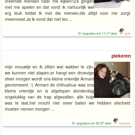
vreemde mensen naar me kijken!!Ze gingen
met me spelen en dat vond ik nartuurlijk wel
erg leuk totdat ik met die meneer,die altijd voor me zorgt
meemoest.Ja ik vond dat niet leu ...
31 augustus om 11:17 door
puk
piekeren
mijn vrouwtje en ik zitten wat wakker te zijn.
we kunnen niet slapen,er hangt een droevige
sfeer morgen wordt ons kleine vriendje Armani
gecremeerd :'( Armani de chihuahua was ons
kleine vriendje en is afgelopen donderdag
ongelukkig van de trap afgevallen. alle hulp
was te laat,het mocht niet meer baten we hebben afscheid
moeten nemen morgen ...
31 augustus om 00:37 door
ramona