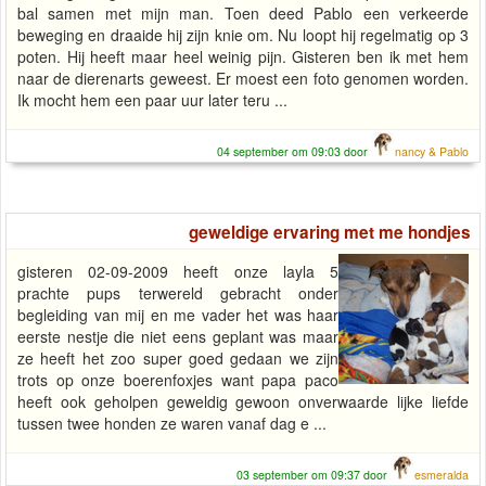
bal samen met mijn man. Toen deed Pablo een verkeerde
beweging en draaide hij zijn knie om. Nu loopt hij regelmatig op 3
poten. Hij heeft maar heel weinig pijn. Gisteren ben ik met hem
naar de dierenarts geweest. Er moest een foto genomen worden.
Ik mocht hem een paar uur later teru ...
04 september om 09:03 door
nancy & Pablo
geweldige ervaring met me hondjes
gisteren 02-09-2009 heeft onze layla 5
prachte pups terwereld gebracht onder
begleiding van mij en me vader het was haar
eerste nestje die niet eens geplant was maar
ze heeft het zoo super goed gedaan we zijn
trots op onze boerenfoxjes want papa paco
heeft ook geholpen geweldig gewoon onverwaarde lijke liefde
tussen twee honden ze waren vanaf dag e ...
03 september om 09:37 door
esmeralda