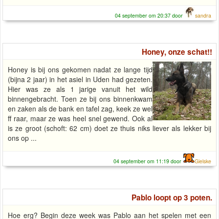
04 september om 20:37 door
sandra
Honey, onze schat!!
Honey is bij ons gekomen nadat ze lange tijd
(bijna 2 jaar) in het asiel in Uden had gezeten.
Hier was ze als 1 jarige vanuit het wild
binnengebracht. Toen ze bij ons binnenkwam
en zaken als de bank en tafel zag, keek ze wel
ff raar, maar ze was heel snel gewend. Ook al
is ze groot (schoft: 62 cm) doet ze thuis niks liever als lekker bij
ons op ...
04 september om 11:19 door
Gielske
Pablo loopt op 3 poten.
Hoe erg? Begin deze week was Pablo aan het spelen met een