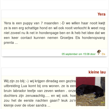
Yera
Yera is een puppy van 7 maanden :-D we willen haar nooit kwijt
ze is een erg schattige hond en wil ook nooit verkocht ik weet nog
niet zoveel nu ik net in hondenpage ben en ik heb het idee dat we
een keer contact kunnen nemen Groetjes Els hondenopvang
prenta ...
05 september om 15:08 door
Els
kleine lau
Wij zijn zo blij :-) wij krijgen dinsdag een gezins
uitbreiding Lua komt bij ons wonen. ze is een
bruin labrador teefje van zeven weken . onze
dochters zijn zenuwachtig..... en wij ook. hoe
zou het de eerste nachten gaan? leuk zo'n
kleinje over de vloer sandra ...