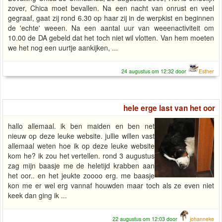
zover, Chica moet bevallen. Na een nacht van onrust en veel
gegraaf, gaat zij rond 6.30 op haar zij in de werpkist en beginnen
de 'echte' weeen. Na een aantal uur van weeenactiviteit om
10.00 de DA gebeld dat het toch niet wil vlotten. Van hem moeten
we het nog een uurtje aankijken, ...
24 augustus om 12:32 door
Esther
hele erge last van het oor
hallo allemaal. ik ben maiden en ben net
nieuw op deze leuke website. jullie willen vast
allemaal weten hoe ik op deze leuke website
kom he? ik zou het vertellen. rond 3 augustus
zag mijn baasje me de heletijd krabben aan
het oor.. en het jeukte zoooo erg. me baasje
kon me er wel erg vannaf houwden maar toch als ze even niet
keek dan ging ik ...
22 augustus om 12:03 door
johanneke