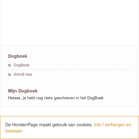
Dogboek
DogBoek
Schrijf mee
Mijn Dogboek
Helaas, je hebt nog niets geschreven in het DogBoek
De HondenPage maakt gebruik van cookies.
info
/
verbergen en
Mijn Dogboek
toestaan
Om een verhaal toe te voegen moet je eerst inloggen. Heb je nog