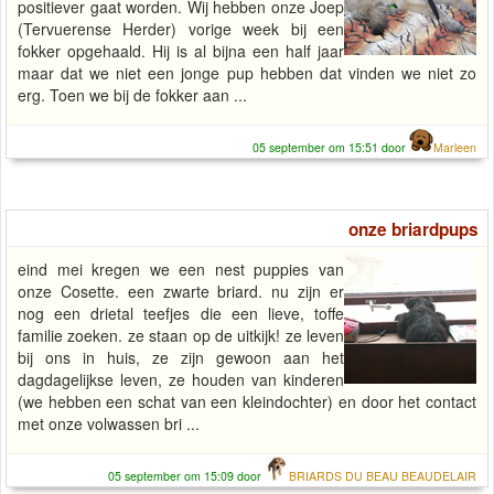
positiever gaat worden. Wij hebben onze Joep
(Tervuerense Herder) vorige week bij een
fokker opgehaald. Hij is al bijna een half jaar
maar dat we niet een jonge pup hebben dat vinden we niet zo
erg. Toen we bij de fokker aan ...
05 september om 15:51 door
Marleen
onze briardpups
eind mei kregen we een nest puppies van
onze Cosette. een zwarte briard. nu zijn er
nog een drietal teefjes die een lieve, toffe
familie zoeken. ze staan op de uitkijk! ze leven
bij ons in huis, ze zijn gewoon aan het
dagdagelijkse leven, ze houden van kinderen
(we hebben een schat van een kleindochter) en door het contact
met onze volwassen bri ...
05 september om 15:09 door
BRIARDS DU BEAU BEAUDELAIR