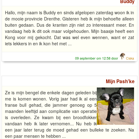
Buddy
Hallo, mijn naam is Buddy en sinds afgelopen zaterdag woon ik in
de mooie provincie Drenthe. Gisteren heb ik mijn behoefte alleen
buiten gedaan. Dus de kranten zijn niet zo interessant meer. En
vandaag heb ik dit ook maar volgehouden. Mijn baasje heeft een
Kong voor mij gekocht. Dat was wel even wennen, want er zat
iets lekkers in en ik kon het met ...
09 september om 12:58 door
Ciska
Mijn Pash'ke
Ze is mijn bengel die enkele dagen geleden bij
me is komen wonen. Vorig jaar had ik al een
franse bull gehad, die jammer genoeg op 5
maanden leeftijd aan complicatie van operatie
is overleden. Ze kwam bij een broodfokker
vandaan heb ik later vernomen... Nu heb ik
een jaar later terug de moed gehad een bulleke te zoeken. Na
een paar mensen te hebben ...