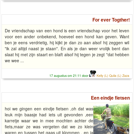
For ever Togther!
De vriendschap van een hond is een vriendschap voor het leven
voor een ander onbekend, hoeveel een hond kan geven. Want
ben je eens verdrietig, hij kijkt je dan zo aan alsof hij zeggen wil
"ik zal altijd naast je staan". En als je dan weer vrolijk bent dan
slaat hij met zijn staart en blaft alsof hij tegen je zegt "dat hebben
we wee ...
17 augustus om 21:11 door
Kelly (L) Quila (L) Zaza
Een eindje fietsen
hoi we gingen een eindje fietsen ,oh dat was
leuk mijn baasje had iets uit gevonden ,een
karretje waar we in mee mochten achter de
fiets,maar ze was vergeten dat we zo klein
waren en tussen het gaas uit klommen , en ja