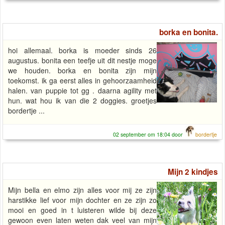
borka en bonita.
hoi allemaal. borka is moeder sinds 26
augustus. bonita een teefje uit dit nestje moge
we houden. borka en bonita zijn mijn
toekomst. ik ga eerst alles in gehoorzaamheid
halen. van puppie tot gg . daarna agility met
hun. wat hou ik van die 2 doggies. groetjes
bordertje ...
02 september om 18:04 door
bordertje
Mijn 2 kindjes
Mijn bella en elmo zijn alles voor mij ze zijn
harstikke lief voor mijn dochter en ze zijn zo
mooi en goed in t luisteren wilde bij deze
gewoon even laten weten dak veel van mijn