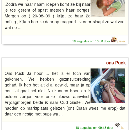
.Zodra we haar naam roepen komt ze blij naar
je toe gerent of spitst meteen haar oortjes.
Morgen op ( 20-08-'09 ) krijgt ze haar 2e
enting , kijken hoe ze daar op reageert . verder slaapt ze wel veel
wat no ...
19 augustus om 13:50 door
pieter
ons Puck
Ons Puck Ja hoor ... het is er toch van
gekomen. We hebben gezinsuitbreiding
gehad. Ik heb het altijd al gewild, maar ja op
een flat gaat het niet. Nu kunnen Koen en ik
beiden zorgen voor onze nieuwe aanwinst.
Vrijdagmorgen belde ik naar Oud Gastel. We
hadden op marktplaats gelezen (ons Diaan wees me erop) dat
daar een nestje met pups wa ...
18 augustus om 09:18 door
lian