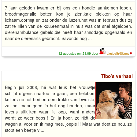
7 jaar geleden kwam er bij ons een hondje aankomen lopen.
broodmager,alle botten kon je zien,kale plekken op haar
lichaam,oormijt en zat onder de luizen.het was in februari dus zij
zat te rillen van de kou.eenmaal in huis was dat snel afgelopen.
dierenambulance gebeld,die heeft haar smiddags opgehaald en
naar de dierenarts gebracht. Savonds nog ...
12 augustus om 21:09 door
Liesbeth/Skinny
Tibo's verhaal
Begin juli 2008, hé wat leuk het vrouwtje
schijnt ergens naartoe te gaan, een heleboel
koffers op het bed en een drukte van jewelste,
zal het maar goed in het oog houden, maar
tevens uitkijken waar ik loop, want anders
wordt ze weer boos ! En ja hoor, ze rijdt de
wagen al voor en ik mag mee, joepie !! Maar wat doet ze nou, ze
stopt een beetje v ...