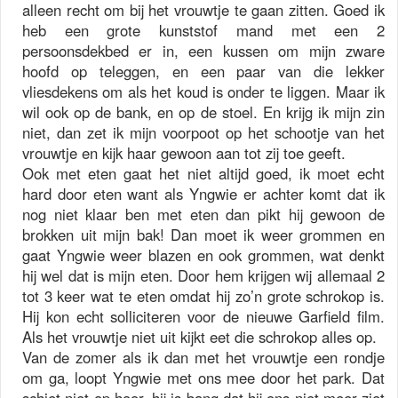
alleen recht om bij het vrouwtje te gaan zitten. Goed ik
heb een grote kunststof mand met een 2
persoonsdekbed er in, een kussen om mijn zware
hoofd op teleggen, en een paar van die lekker
vliesdekens om als het koud is onder te liggen. Maar ik
wil ook op de bank, en op de stoel. En krijg ik mijn zin
niet, dan zet ik mijn voorpoot op het schootje van het
vrouwtje en kijk haar gewoon aan tot zij toe geeft.
Ook met eten gaat het niet altijd goed, ik moet echt
hard door eten want als Yngwie er achter komt dat ik
nog niet klaar ben met eten dan pikt hij gewoon de
brokken uit mijn bak! Dan moet ik weer grommen en
gaat Yngwie weer blazen en ook grommen, wat denkt
hij wel dat is mijn eten. Door hem krijgen wij allemaal 2
tot 3 keer wat te eten omdat hij zo’n grote schrokop is.
Hij kon echt solliciteren voor de nieuwe Garfield film.
Als het vrouwtje niet uit kijkt eet die schrokop alles op.
Van de zomer als ik dan met het vrouwtje een rondje
om ga, loopt Yngwie met ons mee door het park. Dat