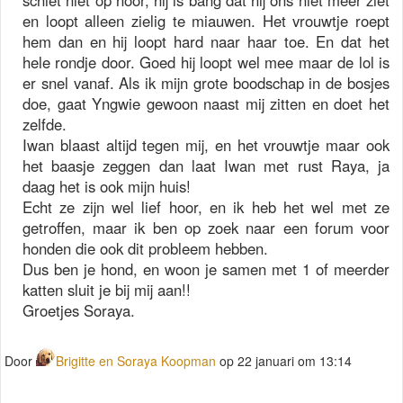
schiet niet op hoor, hij is bang dat hij ons niet meer ziet
en loopt alleen zielig te miauwen. Het vrouwtje roept
hem dan en hij loopt hard naar haar toe. En dat het
hele rondje door. Goed hij loopt wel mee maar de lol is
er snel vanaf. Als ik mijn grote boodschap in de bosjes
doe, gaat Yngwie gewoon naast mij zitten en doet het
zelfde.
Iwan blaast altijd tegen mij, en het vrouwtje maar ook
het baasje zeggen dan laat Iwan met rust Raya, ja
daag het is ook mijn huis!
Echt ze zijn wel lief hoor, en ik heb het wel met ze
getroffen, maar ik ben op zoek naar een forum voor
honden die ook dit probleem hebben.
Dus ben je hond, en woon je samen met 1 of meerder
katten sluit je bij mij aan!!
Groetjes Soraya.
Door
Brigitte en Soraya Koopman
op 22 januari om 13:14