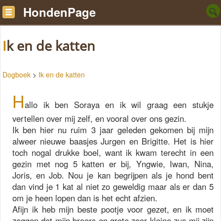
HondenPage
Ik en de katten
Dogboek
>
Ik en de katten
H
allo ik ben Soraya en ik wil graag een stukje
vertellen over mij zelf, en vooral over ons gezin.
Ik ben hier nu ruim 3 jaar geleden gekomen bij mijn
alweer nieuwe baasjes Jurgen en Brigitte. Het is hier
toch nogal drukke boel, want ik kwam terecht in een
gezin met nog 5 katten er bij, Yngwie, Iwan, Nina,
Joris, en Job. Nou je kan begrijpen als je hond bent
dan vind je 1 kat al niet zo geweldig maar als er dan 5
om je heen lopen dan is het echt afzien.
Afijn ik heb mijn beste pootje voor gezet, en ik moet
zeggen dat mijn broers en grote zeer kleine zus mij zijn