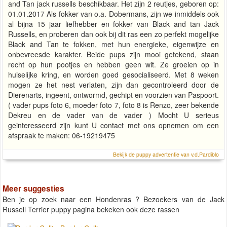
and Tan jack russells beschikbaar. Het zijn 2 reutjes, geboren op:
01.01.2017 Als fokker van o.a. Dobermans, zijn we inmiddels ook
al bijna 15 jaar liefhebber en fokker van Black and tan Jack
Russells, en proberen dan ook bij dit ras een zo perfekt mogelijke
Black and Tan te fokken, met hun energieke, eigenwijze en
onbevreesde karakter. Beide pups zijn mooi getekend, staan
recht op hun pootjes en hebben geen wit. Ze groeien op in
huiselijke kring, en worden goed gesocialiseerd. Met 8 weken
mogen ze het nest verlaten, zijn dan gecontroleerd door de
Dierenarts, ingeent, ontwormd, gechipt en voorzien van Paspoort.
( vader pups foto 6, moeder foto 7, foto 8 is Renzo, zeer bekende
Dekreu en de vader van de vader ) Mocht U serieus
geinteresseerd zijn kunt U contact met ons opnemen om een
afspraak te maken: 06-19219475
Bekijk de puppy advertentie van v.d.Pardiblo
Meer suggesties
Ben je op zoek naar een Hondenras ? Bezoekers van de Jack
Russell Terrier puppy pagina bekeken ook deze rassen