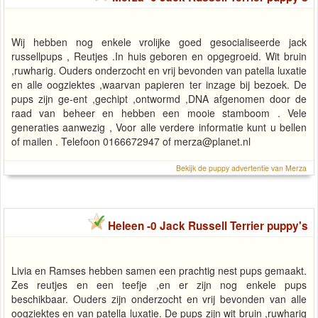
Wij hebben nog enkele vrolijke goed gesocialiseerde jack
russellpups , Reutjes .In huis geboren en opgegroeid. Wit bruin
,ruwharig. Ouders onderzocht en vrij bevonden van patella luxatie
en alle oogziektes ,waarvan papieren ter inzage bij bezoek. De
pups zijn ge-ent ,gechipt ,ontwormd ,DNA afgenomen door de
raad van beheer en hebben een mooie stamboom . Vele
generaties aanwezig , Voor alle verdere informatie kunt u bellen
of mailen . Telefoon 0166672947 of
merza@planet.nl
Bekijk de puppy advertentie van Merza
Heleen -0 Jack Russell Terrier puppy's
Livia en Ramses hebben samen een prachtig nest pups gemaakt.
Zes reutjes en een teefje ,en er zijn nog enkele pups
beschikbaar. Ouders zijn onderzocht en vrij bevonden van alle
oogziektes en van patella luxatie. De pups zijn wit bruin ,ruwharig