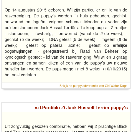
Op 14 augustus 2015 geboren. Wij zijn particulier en lid van de
rasvereniging. De puppy’s worden in huis gehouden, gechipt,
ontwormd en ingeënt volgens schema. Moeder en vader zijn
beiden stamboom Jack Russel Terriërs. Te koop pups: - 2 reutjes
- stamboom; - ruwharig; - ontwormd (vanaf de 2-de week); -
gechipt (5-de week); - DNA getest (5-de week); - ingeënt (6-de
week); - getest op patella luxatie; - getest op erfelijke
oogafwijkingen; - geregistreerd bij Raad van Beheer op
kynologisch gebied; - lid van de rasvereniging. Wij willen u graag
ontvangen en samen kijken of een van de puppy’s uw nieuwe
huisdier kan worden. De pups mogen met 8 weken (10/10/2015)
het nest verlaten.
Bekijk de puppy advertentie van Old Water Dogs
v.d.Pardiblo -0 Jack Russell Terrier puppy's
Uit zorgvuldig gekozen combinatie, hebben wij 2 prachtige Black
and Tan jack russells beschikbaar. Het zijn 2 reutjes, geboren op: