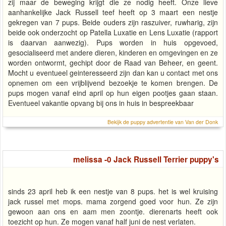
zij maar de beweging krijgt die ze nodig heeft. Onze lieve
aanhankelijke Jack Russell teef heeft op 3 maart een nestje
gekregen van 7 pups. Beide ouders zijn raszuiver, ruwharig, zijn
beide ook onderzocht op Patella Luxatie en Lens Luxatie (rapport
is daarvan aanwezig). Pups worden in huis opgevoed,
gesocialiseerd met andere dieren, kinderen en omgevingen en ze
worden ontwormt, gechipt door de Raad van Beheer, en geent.
Mocht u eventueel geinteresseerd zijn dan kan u contact met ons
opnemen om een vrijblijvend bezoekje te komen brengen. De
pups mogen vanaf eind april op hun eigen pootjes gaan staan.
Eventueel vakantie opvang bij ons in huis in bespreekbaar
Bekijk de puppy advertentie van Van der Donk
melissa -0 Jack Russell Terrier puppy's
sinds 23 april heb ik een nestje van 8 pups. het is wel kruising
jack russel met mops. mama zorgend goed voor hun. Ze zijn
gewoon aan ons en aam men zoontje. dierenarts heeft ook
toezicht op hun. Ze mogen vanaf half juni de nest verlaten.