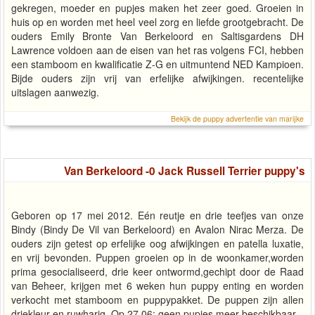
gekregen, moeder en pupjes maken het zeer goed. Groeien in
huis op en worden met heel veel zorg en liefde grootgebracht. De
ouders Emily Bronte Van Berkeloord en Saltisgardens DH
Lawrence voldoen aan de eisen van het ras volgens FCI, hebben
een stamboom en kwalificatie Z-G en uitmuntend NED Kampioen.
Bijde ouders zijn vrij van erfelijke afwijkingen. recentelijke
uitslagen aanwezig.
Bekijk de puppy advertentie van marijke
Van Berkeloord -0 Jack Russell Terrier puppy's
Geboren op 17 mei 2012. Eén reutje en drie teefjes van onze
Bindy (Bindy De Vil van Berkeloord) en Avalon Nirac Merza. De
ouders zijn getest op erfelijke oog afwijkingen en patella luxatie,
en vrij bevonden. Puppen groeien op in de woonkamer,worden
prima gesocialiseerd, drie keer ontwormd,gechipt door de Raad
van Beheer, krijgen met 6 weken hun puppy enting en worden
verkocht met stamboom en puppypakket. De puppen zijn allen
driekleur en ruwharig. Op 27.06: geen pupjes meer beschikbaar