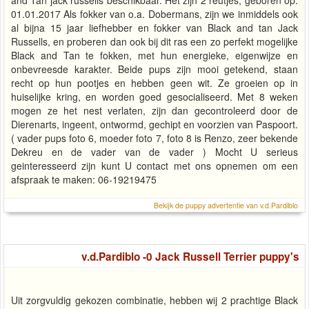
01.01.2017 Als fokker van o.a. Dobermans, zijn we inmiddels ook
al bijna 15 jaar liefhebber en fokker van Black and tan Jack
Russells, en proberen dan ook bij dit ras een zo perfekt mogelijke
Black and Tan te fokken, met hun energieke, eigenwijze en
onbevreesde karakter. Beide pups zijn mooi getekend, staan
recht op hun pootjes en hebben geen wit. Ze groeien op in
huiselijke kring, en worden goed gesocialiseerd. Met 8 weken
mogen ze het nest verlaten, zijn dan gecontroleerd door de
Dierenarts, ingeent, ontwormd, gechipt en voorzien van Paspoort.
( vader pups foto 6, moeder foto 7, foto 8 is Renzo, zeer bekende
Dekreu en de vader van de vader ) Mocht U serieus
geinteresseerd zijn kunt U contact met ons opnemen om een
afspraak te maken: 06-19219475
Bekijk de puppy advertentie van v.d.Pardiblo
v.d.Pardiblo -0 Jack Russell Terrier puppy's
Uit zorgvuldig gekozen combinatie, hebben wij 2 prachtige Black