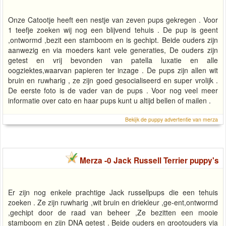
Onze Catootje heeft een nestje van zeven pups gekregen . Voor
1 teefje zoeken wij nog een blijvend tehuis . De pup is geent
,ontwormd ,bezit een stamboom en is gechipt. Beide ouders zijn
aanwezig en via moeders kant vele generaties, De ouders zijn
getest en vrij bevonden van patella luxatie en alle
oogziektes,waarvan papieren ter inzage . De pups zijn allen wit
bruin en ruwharig , ze zijn goed gesocialiseerd en super vrolijk .
De eerste foto is de vader van de pups . Voor nog veel meer
informatie over cato en haar pups kunt u altijd bellen of mailen .
Bekijk de puppy advertentie van merza
Merza -0 Jack Russell Terrier puppy's
Er zijn nog enkele prachtige Jack russellpups die een tehuis
zoeken . Ze zijn ruwharig ,wit bruin en driekleur ,ge-ent,ontwormd
,gechipt door de raad van beheer ,Ze bezitten een mooie
stamboom en zijn DNA getest . Beide ouders en grootouders via