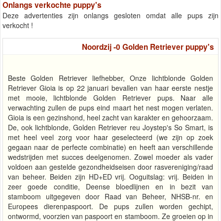
Onlangs verkochte puppy's
Deze advertenties zijn onlangs gesloten omdat alle pups zijn
verkocht !
Noordzij -0 Golden Retriever puppy's
Beste Golden Retriever liefhebber, Onze lichtblonde Golden
Retriever Gioia is op 22 januari bevallen van haar eerste nestje
met mooie, lichtblonde Golden Retriever pups. Naar alle
verwachting zullen de pups eind maart het nest mogen verlaten.
Gioia is een gezinshond, heel zacht van karakter en gehoorzaam.
De, ook lichtblonde, Golden Retriever reu Joystep's So Smart, is
met heel veel zorg voor haar geselecteerd (we zijn op zoek
gegaan naar de perfecte combinatie) en heeft aan verschillende
wedstrijden met succes deelgenomen. Zowel moeder als vader
voldoen aan gestelde gezondheidseisen door rasvereniging/raad
van beheer. Beiden zijn HD+ED vrij. Ooguitslag: vrij. Beiden in
zeer goede conditie, Deense bloedlijnen en in bezit van
stamboom uitgegeven door Raad van Beheer, NHSB-nr. en
Europees dierenpaspoort. De pups zullen worden gechipt,
ontwormd, voorzien van paspoort en stamboom. Ze groeien op in