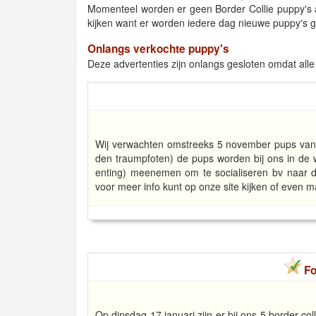
Momenteel worden er geen Border Collie puppy'
kijken want er worden iedere dag nieuwe puppy's ge
Onlangs verkochte puppy's
Deze advertenties zijn onlangs gesloten omdat alle 
Wij verwachten omstreeks 5 november pups van on
den traumpfoten) de pups worden bij ons in de
enting) meenemen om te socialiseren bv naar de
voor meer info kunt op onze site kijken of even m
Fo
Op dinsdag 17 januari zijn er bij ons 5 border col