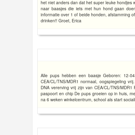
het niet anders dan dat het super leuke hondjes w
naar baasjes die iets met hun hond gaan doen (
informatie over 1 of beide honden, afstamming o
drinken!! Groet, Erica
Alle pups hebben een baasje Geboren: 12-04
CEA/CL/TNS/MDR1 normaal, oogspiegeling vrij. 
DNA vererving vrij zijn van CEA/CL/TNS/MDR1 
paspoort en chip De pups groeien op in huis, m
na 6 weken winkelcentrum, school als start sociali