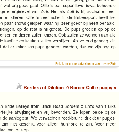
, wat erg goed gaat. Ollie is een super lieve, iewat beheerste
e energielevel van Zoë. Net als Zoë is hij sociaal en een
én dieren. Ollie is zeer actief in de frisbeesport, heeft het
n paar shows gelopen waar hij "zeer goed" bij heeft behaald.
wijkingen, op de rest is hij getest. De pups groeien op op de
mensen en dieren zullen krijgen. Ook zullen ze wennen aan alle
de kantine en keuken zullen verblijven. Als ze oud genoeg zijn
it dat er zeker zes pups geboren worden, dus we zijn nog op
Bekijk de puppy advertentie van Lovely Zoë
Borders of Dilution -0 Border Collie puppy's
n Bride Baileys from Black Road Borders x Enzo van 't Biks
rfelijke afwijkingen en vrij bevonden. Ze lopen beide bij de
de aanlegtest. We verwachten rood/bruine driekleur pupjes.
ijn niet geschikt voor alleen huishond te zijn. Voor meer
tact met ons op.