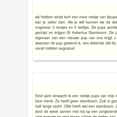
wij hebben sinds kort een mooi nestje van 8pups
kan je zeker zien. Als je wilt kunnen we de de
ongeveer 3 reutjes en 5 teefjes. De pups wor
gechipt en krijgen St Hubertus Stamboom. De p
eigenaar van een nieuwe pup van ons krijgt u 
waaraan de pup gewend is, een dekentje dat bij 
vanaf midden augustus!
Eind april verwacht ik een nestje pups van mijn b
blue merle. Ze heeft geen stamboom. Zoë is gedek
half lange vacht. Ollie heeft wel een stamboom. 
door de week samen met mij op een zorgboerderi
veel energie en rent graag achter de geiten aan