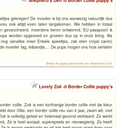
Shepherd's Den -0 Border Collie puppy's
eltjes gekregen! De moeder is bij ons aanwezig natuurlijk dus
kreu ook altijd even laten langskomen. We hebben in totaal
den gevaccineerd, meerdere keren ontwormd, EU passpoort &
ups worden opgevoed en groeien dus op in onze living. Als
nog vanalles mee! Enkele speeltjes, zak eten (royal canin)
de moeder lag, leibandje,... De pups mogen ons huis verlaten
Bekijk de puppy advertentie van Shepherd's Den
Lovely Zoë -0 Border Collie puppy's
order collie. Zoë is een kortharige border collie met de kleur
t door Ollie, een border collie reu van 4 jaar, zwart-wit, met
Zoë is volledig getest en helemaal gezond verklaard. Ze werkt
j. Ze is heel sociaal, superspeels en nieuwsgierig. Ze heeft
. Ze is enorm werklustig en wil het heel graag goed doen voor