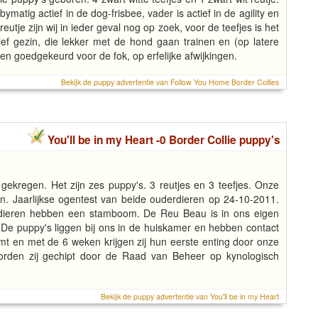
atig actief in de dog-frisbee, vader is actief in de agility en
tje zijn wij in ieder geval nog op zoek, voor de teefjes is het
ief gezin, die lekker met de hond gaan trainen en (op latere
 en goedgekeurd voor de fok, op erfelijke afwijkingen.
Bekijk de puppy advertentie van Follow You Home Border Collies
You'll be in my Heart -0 Border Collie puppy's
gekregen. Het zijn zes puppy's. 3 reutjes en 3 teefjes. Onze
. Jaarlijkse ogentest van beide ouderdieren op 24-10-2011.
 dieren hebben een stamboom. De Reu Beau is in ons eigen
. De puppy's liggen bij ons in de huiskamer en hebben contact
t en met de 6 weken krijgen zij hun eerste enting door onze
orden zij gechipt door de Raad van Beheer op kynologisch
Bekijk de puppy advertentie van You'll be in my Heart