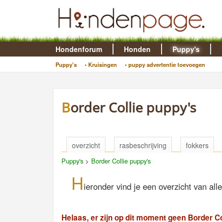
Hondenforum
Honden
Puppy's
Puppy's
• Kruisingen
• puppy advertentie toevoegen
Border Collie puppy's
overzicht
rasbeschrijving
fokkers
Puppy's
>
Border Collie puppy's
H
ieronder vind je een overzicht van al
Helaas, er zijn op dit moment geen Border Co