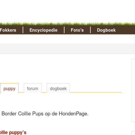
Fokkers
Encyclopedie
Foto's
Dogboek
puppy
forum
dogboek
le Border Collie Pups op de HondenPage.
llie puppy's