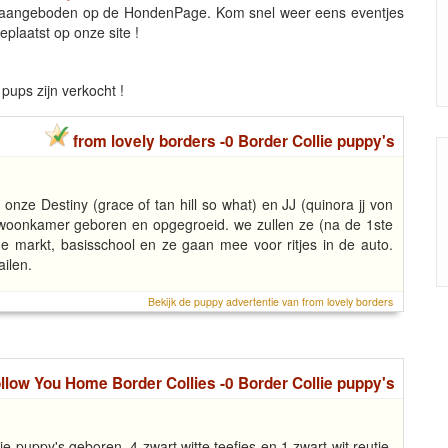
s aangeboden op de HondenPage. Kom snel weer eens eventjes
plaatst op onze site !
pups zijn verkocht !
from lovely borders -0 Border Collie puppy's
ze Destiny (grace of tan hill so what) en JJ (quinora jj von
 woonkamer geboren en opgegroeid. we zullen ze (na de 1ste
 markt, basisschool en ze gaan mee voor ritjes in de auto.
ailen.
Bekijk de puppy advertentie van from lovely borders
llow You Home Border Collies -0 Border Collie puppy's
lie puppy's geboren. 4 zwart witte teefjes en 1 zwart wit reutje.