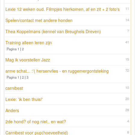
Lexie 12 weken oud. Filmpjes hierkomen, af en zit + 2 foto's
11
Spelen/contact met andere honden
14
Thea Koppelmans (kennel van Breughels Dreven)
7
Training alleen leren zijn
41
Pagina 1
|
2
Mag ik voorstellen Jazz
15
arme schat... :'( hersenvlies - en ruggemergontsteking
72
Pagina 1
|
2
|
3
carnibest
10
Lexie: 'ik ben thuis!'
20
Anders
28
2de hond? of nog niet.. en wat?
4
Carnibest voor pup(hoeveelheid)
8