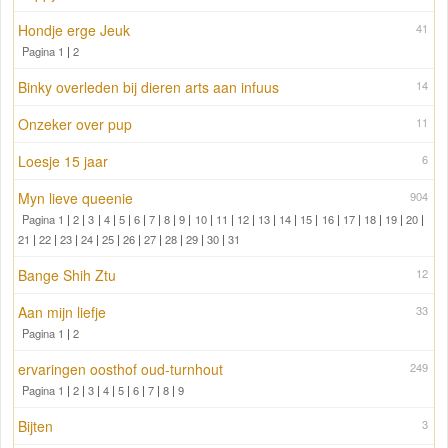
Hondje erge Jeuk
41
Pagina 1
|
2
Binky overleden bij dieren arts aan infuus
14
Onzeker over pup
11
Loesje 15 jaar
6
Myn lieve queenie
904
Pagina 1
|
2
|
3
|
4
|
5
|
6
|
7
|
8
|
9
|
10
|
11
|
12
|
13
|
14
|
15
|
16
|
17
|
18
|
19
|
20
|
21
|
22
|
23
|
24
|
25
|
26
|
27
|
28
|
29
|
30
|
31
Bange Shih Ztu
12
Aan mijn liefje
33
Pagina 1
|
2
ervaringen oosthof oud-turnhout
249
Pagina 1
|
2
|
3
|
4
|
5
|
6
|
7
|
8
|
9
Bijten
3