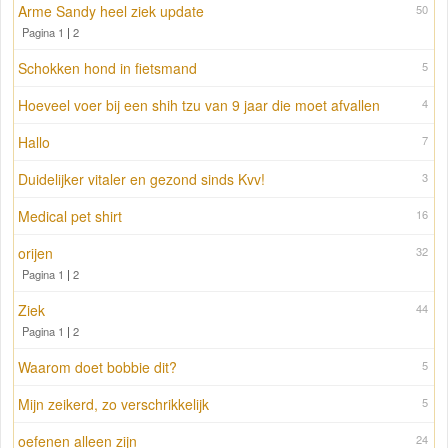
Arme Sandy heel ziek update
50
Pagina 1
|
2
Schokken hond in fietsmand
5
Hoeveel voer bij een shih tzu van 9 jaar die moet afvallen
4
Hallo
7
Duidelijker vitaler en gezond sinds Kvv!
3
Medical pet shirt
16
orijen
32
Pagina 1
|
2
Ziek
44
Pagina 1
|
2
Waarom doet bobbie dit?
5
Mijn zeikerd, zo verschrikkelijk
5
oefenen alleen zijn
24