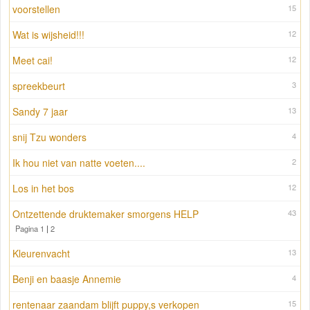
voorstellen
15
Wat is wijsheid!!!
12
Meet cai!
12
spreekbeurt
3
Sandy 7 jaar
13
snij Tzu wonders
4
Ik hou niet van natte voeten....
2
Los in het bos
12
Ontzettende druktemaker smorgens HELP
43
Pagina 1
|
2
Kleurenvacht
13
Benji en baasje Annemie
4
rentenaar zaandam blijft puppy,s verkopen
15