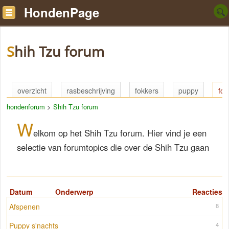
HondenPage
Shih Tzu forum
overzicht
rasbeschrijving
fokkers
puppy
fo
hondenforum
>
Shih Tzu forum
W
elkom op het Shih Tzu forum. Hier vind je een
selectie van forumtopics die over de Shih Tzu gaan
Datum
Onderwerp
Reacties
Afspenen
8
Puppy s'nachts
4