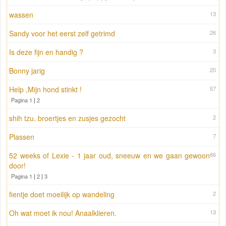
wassen
13
Sandy voor het eerst zelf getrimd
26
Is deze fijn en handig ?
3
Bonny jarig
20
Help ,Mijn hond stinkt !
57
Pagina 1
|
2
shih tzu. broertjes en zusjes gezocht
2
Plassen
7
52 weeks of Lexie - 1 jaar oud, sneeuw en we gaan gewoon
86
door!
Pagina 1
|
2
|
3
fientje doet moeilijk op wandeling
2
Oh wat moet ik nou! Anaalklieren.
13