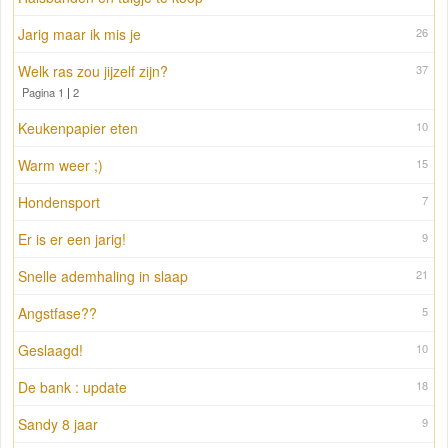
Jarig maar ik mis je
26
Welk ras zou jijzelf zijn?
37
Pagina 1
|
2
Keukenpapier eten
10
Warm weer ;)
15
Hondensport
7
Er is er een jarig!
9
Snelle ademhaling in slaap
21
Angstfase??
5
Geslaagd!
10
De bank : update
18
Sandy 8 jaar
9