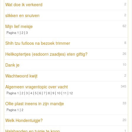
Wat doe ik verkeerd
2
slikken en snuiven
2
Mijn lief meisje
62
Pagina 1
|
2
|
3
Shih tzu futloos na bezoek trimmer
8
Helikoptertjes (esdoorn zaadjes) eten giftig?
26
Dank je
10
Wachtwoord kwijt
2
Algemeen vragentopic over vacht
345
Pagina 1
|
2
|
3
|
4
|
5
|
6
|
7
|
8
|
9
|
10
|
11
|
12
Ollie plast ineens in zijn mandje
33
Pagina 1
|
2
Welk Hondentuigje?
20
Halsbanden en tuigje te koop
1