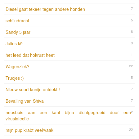
Diesel gaat tekeer tegen andere honden
7
schijndracht
5
Sandy 5 jaar
8
Julius k9
3
het leed dat hokrust heet
11
Wagenziek?
22
Trucjes :)
5
Nieuw soort konijn ontdekt!!
7
Bevalling van Shiva
7
neusbuis aan een kant bijna dichtgegroeid door een
2
virusinfectie
mijn pup krabt veel/vaak
22