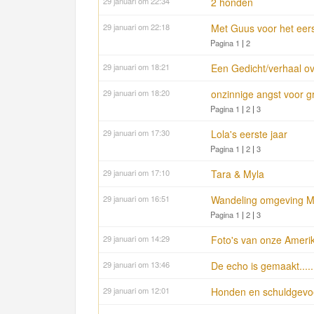
29 januari om 22:34
2 honden
29 januari om 22:18
Met Guus voor het eers
Pagina 1
|
2
29 januari om 18:21
Een Gedicht/verhaal 
29 januari om 18:20
onzinnige angst voor 
Pagina 1
|
2
|
3
29 januari om 17:30
Lola's eerste jaar
Pagina 1
|
2
|
3
29 januari om 17:10
Tara & Myla
29 januari om 16:51
Wandeling omgeving M
Pagina 1
|
2
|
3
29 januari om 14:29
Foto's van onze Amer
29 januari om 13:46
De echo is gemaakt.....
29 januari om 12:01
Honden en schuldgevoel