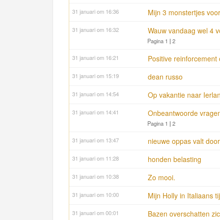
31 januari om 16:36
Mijn 3 monstertjes voor
31 januari om 16:32
Wauw vandaag wel 4 v
Pagina 1
|
2
31 januari om 16:21
Positive reinforcement 
31 januari om 15:19
dean russo
31 januari om 14:54
Op vakantie naar Ierla
31 januari om 14:41
Onbeantwoorde vragen 
Pagina 1
|
2
31 januari om 13:47
nieuwe oppas valt doo
31 januari om 11:28
honden belasting
31 januari om 10:38
Zo mooi.
31 januari om 10:00
Mijn Holly in Italiaans ti
31 januari om 00:01
Bazen overschatten zic