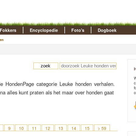
Fokkers
Encyclopedie
Foto's
Dogboek
en
H
W
e HondenPage categorie Leuke honden verhalen.
c
f
jna alles kunt praten als het maar over honden gaat
o
9
10
11
12
13
14
15
> 59