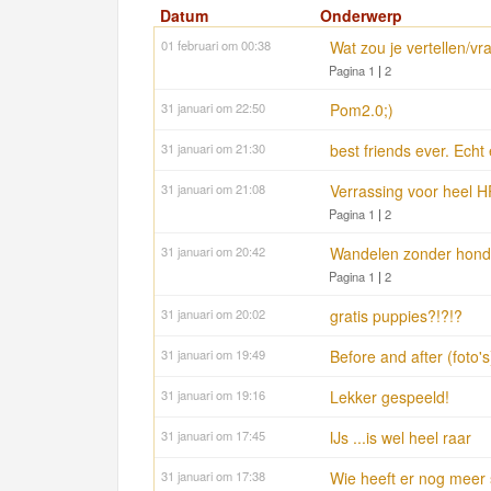
Datum
Onderwerp
01 februari om 00:38
Wat zou je vertellen/v
Pagina 1
|
2
31 januari om 22:50
Pom2.0;)
31 januari om 21:30
best friends ever. Echt
31 januari om 21:08
Verrassing voor heel H
Pagina 1
|
2
31 januari om 20:42
Wandelen zonder hond ....
Pagina 1
|
2
31 januari om 20:02
gratis puppies?!?!?
31 januari om 19:49
Before and after (foto's
31 januari om 19:16
Lekker gespeeld!
31 januari om 17:45
IJs ...is wel heel raar
31 januari om 17:38
Wie heeft er nog meer 