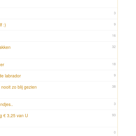
3
f :)
9
16
akken
32
ter
18
de labrador
9
nooit zo blij gezien
38
ndjes..
3
ijg € 3,25 van U
93
0