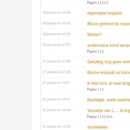
Pagina 1
|
2
|
3
28 januari om 15:46
eigenwijze koppies
28 januari om 15:35
Bruno getrimd by mysel
28 januari om 10:28
Winter!!
28 januari om 07:57
andermans hond aanp
Pagina 1
|
2
27 januari om 21:43
Gelukkig nog geen win
27 januari om 21:22
Bruine krokodil vs blon
27 januari om 19:51
ik heb hem al heel lang 
Pagina 1
|
2
27 januari om 16:47
Nostalgie, oude asielho
27 januari om 16:08
Vrouwtje van L.... Ik kr
Pagina 1
|
2
|
3
|
4
27 januari om 15:39
socialisatie