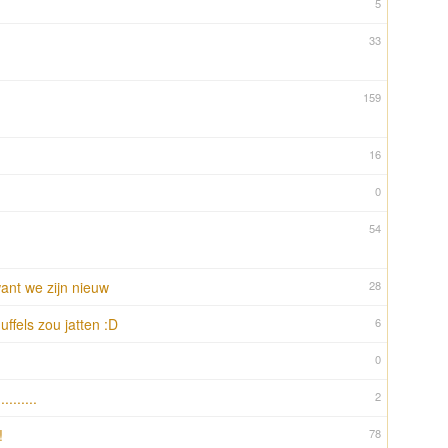
5
33
159
16
0
54
ant we zijn nieuw
28
ffels zou jatten :D
6
0
........
2
!
78