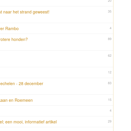
20
t naar het strand geweest!
35
over Rambo
4
grotere honden?
89
62
12
echelen - 28 december
83
ikaan en Roemeen
15
4
; een mooi, informatief artikel
29