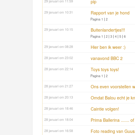
29 januari om 11:59
pip
29 januari om 10:31
Rapport van je hond
Pagina 1
|
2
29 januari om 10:15
Buitenlandertjes!!!
Pagina 1
|
2
|
3
|
4
|
5
|
6
29 januari om 08:28
Hier ben ik weer :)
28 januari om 23:02
vanavond BBC 2
28 januari om 22:14
Toys toys toys!
Pagina 1
|
2
28 januari om 21:27
Ons even voorstellen w
28 januari om 20:13
Omdat Balou echt je knu
28 januari om 18:46
Caintie volgen!
28 januari om 18:04
Prima Ballerina ....... of .
28 januari om 16:58
Foto reading van Guus