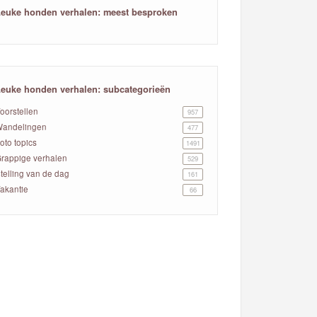
euke honden verhalen: meest besproken
euke honden verhalen: subcategorieën
oorstellen
957
andelingen
477
oto topics
1491
rappige verhalen
529
telling van de dag
161
akantie
66