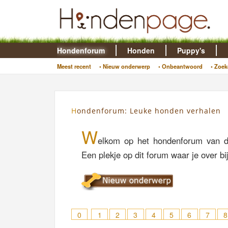
Hondenforum
Honden
Puppy's
Meest recent
• Nieuw onderwerp
• Onbeantwoord
• Zoek
Hondenforum: Leuke honden verhalen
W
elkom op het hondenforum van d
Een plekje op dit forum waar je over bi
0
1
2
3
4
5
6
7
8