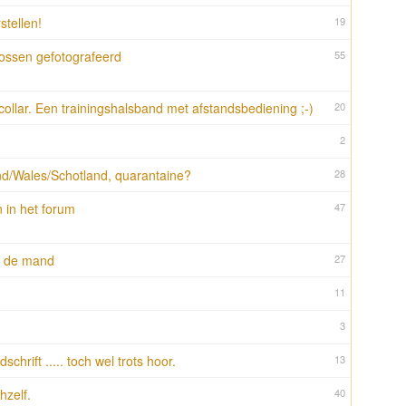
stellen!
19
ossen gefotografeerd
55
collar. Een trainingshalsband met afstandsbediening ;-)
20
2
nd/Wales/Schotland, quarantaine?
28
in het forum
47
r de mand
27
11
3
jdschrift ..... toch wel trots hoor.
13
hzelf.
40