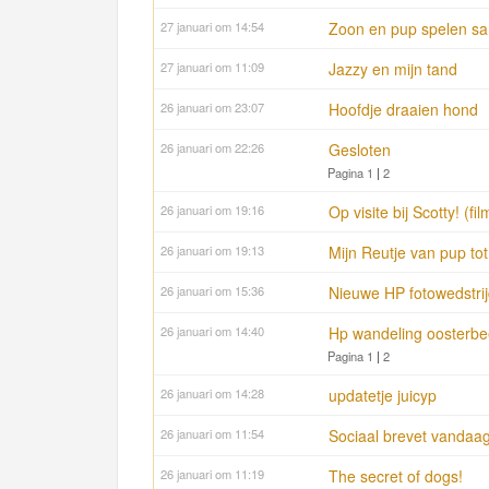
27 januari om 14:54
Zoon en pup spelen s
27 januari om 11:09
Jazzy en mijn tand
26 januari om 23:07
Hoofdje draaien hond
26 januari om 22:26
Gesloten
Pagina 1
|
2
26 januari om 19:16
Op visite bij Scotty! (fil
26 januari om 19:13
Mijn Reutje van pup tot 
26 januari om 15:36
Nieuwe HP fotowedstrijd
26 januari om 14:40
Hp wandeling oosterb
Pagina 1
|
2
26 januari om 14:28
updatetje juicyp
26 januari om 11:54
Sociaal brevet vandaag
26 januari om 11:19
The secret of dogs!