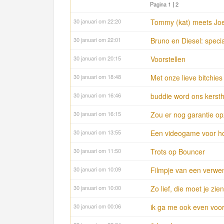
Pagina 1
|
2
30 januari om 22:20
Tommy (kat) meets Joe
30 januari om 22:01
Bruno en Diesel: speci
30 januari om 20:15
Voorstellen
30 januari om 18:48
Met onze lieve bitchies
30 januari om 16:46
buddie word ons kersth
30 januari om 16:15
Zou er nog garantie op
30 januari om 13:55
Een videogame voor h
30 januari om 11:50
Trots op Bouncer
30 januari om 10:09
Filmpje van een verwen
30 januari om 10:00
Zo lief, die moet je zien
30 januari om 00:06
ik ga me ook even voors