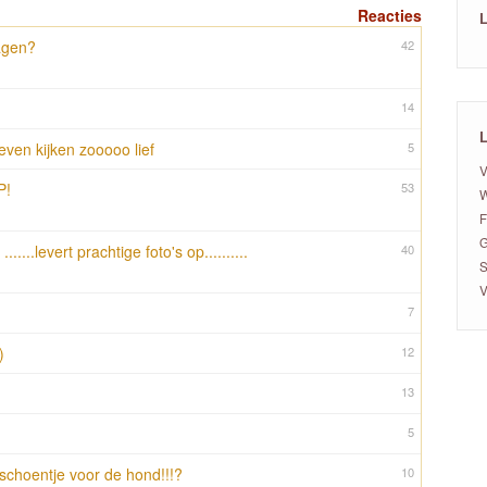
Reacties
L
ragen?
42
14
L
 even kijken zooooo lief
5
V
P!
53
W
F
G
...levert prachtige foto's op..........
40
S
V
7
)
12
13
5
schoentje voor de hond!!!?
10