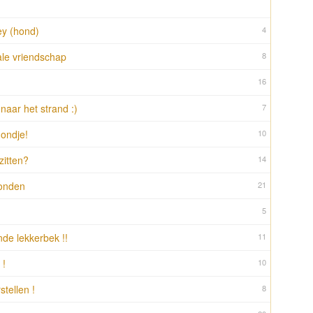
y (hond)
4
ale vriendschap
8
16
 naar het strand :)
7
ondje!
10
zitten?
14
onden
21
5
de lekkerbek !!
11
 !
10
tellen !
8