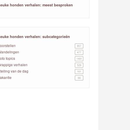
euke honden verhalen: meest besproken
euke honden verhalen: subcategorieën
oorstellen
957
andelingen
477
oto topics
1491
rappige verhalen
529
telling van de dag
161
akantie
66