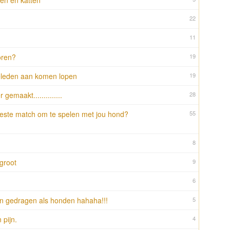
n en katten
22
11
oren?
19
geleden aan komen lopen
19
gemaakt..............
28
beste match om te spelen met jou hond?
55
8
groot
9
6
n gedragen als honden hahaha!!!
5
pijn.
4