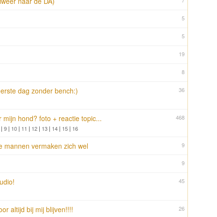
lwéér naar de DA)
7
5
5
19
8
eerste dag zonder bench:)
36
 mijn hond? foto + reactie topic...
468
|
9
|
10
|
11
|
12
|
13
|
14
|
15
|
16
..de mannen vermaken zich wel
9
9
udio!
45
 altijd bij mij blijven!!!!
26