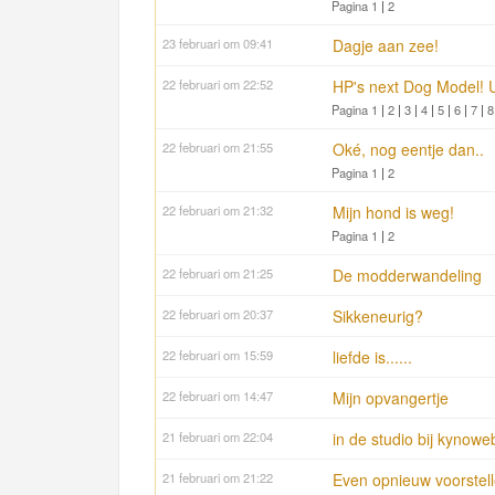
Pagina 1
|
2
23 februari om 09:41
Dagje aan zee!
22 februari om 22:52
HP's next Dog Model! U
Pagina 1
|
2
|
3
|
4
|
5
|
6
|
7
|
8
22 februari om 21:55
Oké, nog eentje dan..
Pagina 1
|
2
22 februari om 21:32
Mijn hond is weg!
Pagina 1
|
2
22 februari om 21:25
De modderwandeling
22 februari om 20:37
Sikkeneurig?
22 februari om 15:59
liefde is......
22 februari om 14:47
Mijn opvangertje
21 februari om 22:04
in de studio bij kynowe
21 februari om 21:22
Even opnieuw voorstel