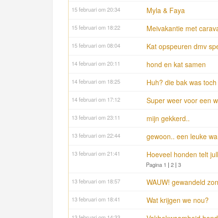
15 februari om 20:34
Myla & Faya
15 februari om 18:22
Meivakantie met carav
15 februari om 08:04
Kat opspeuren dmv speu
14 februari om 20:11
hond en kat samen
14 februari om 18:25
Huh? die bak was toch
14 februari om 17:12
Super weer voor een wa
13 februari om 23:11
mijn gekkerd..
13 februari om 22:44
gewoon.. een leuke wa
13 februari om 21:41
Hoeveel honden telt jul
Pagina 1
|
2
|
3
13 februari om 18:57
WAUW! gewandeld zond
13 februari om 18:41
Wat krijgen we nou?
13 februari om 14:33