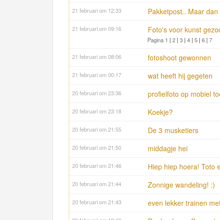
21 februari om 12:33
Pakketpost.. Maar dan 
21 februari om 09:16
Foto's voor kunst gezo
Pagina 1
|
2
|
3
|
4
|
5
|
6
|
7
21 februari om 08:06
fotoshoot gewonnen
21 februari om 00:17
wat heeft hij gegeten
20 februari om 23:36
profielfoto op mobiel 
20 februari om 23:18
Koekje?
20 februari om 21:55
De 3 musketiers
20 februari om 21:50
middagje hei
20 februari om 21:46
Hiep hiep hoera! Toto 
20 februari om 21:44
Zonnige wandeling! :)
20 februari om 21:43
even lekker trainen met