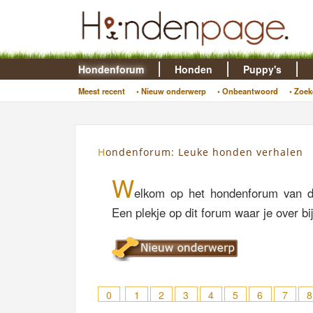
Hondenforum
Honden
Puppy's
Meest recent
• Nieuw onderwerp
• Onbeantwoord
• Zoek
Hondenforum: Leuke honden verhalen
W
elkom op het hondenforum van d
Een plekje op dit forum waar je over bi
0
1
2
3
4
5
6
7
8