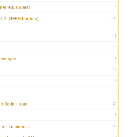
net iets anders!
9
cht! (GEEN borders)
183
12
19
toevoegen
4
11
5
5
en Soda 1 jaar!
21
6
 mijn meiden...
20