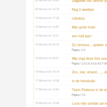
20 februari om 19:40
Dagboek van Senna (a
20 februari om 14:18
Nog 2 weekjes
19 februari om 17:32
Lifestory
19 februari om 15:50
Mijn grote trots!
19 februari om 15:41
een half jaar!
19 februari om 00:16
Zo nerveus... update: 
Pagina 1
|
2
18 februari om 20:51
Wat zegt deze foto over
Pagina 1
|
2
|
3
|
4
|
5
|
6
|
7
|
8
18 februari om 19:19
Zon, zee, strand......
17 februari om 14:38
In de fotostudio
17 februari om 12:54
Team Podenco in de st
Pagina 1
|
2
16 februari om 15:58
Luna mijn schatje zal voor