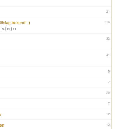
21
itslag bekend! :)
316
|
9
|
10
|
11
33
41
5
7
20
7
b
12
len
12