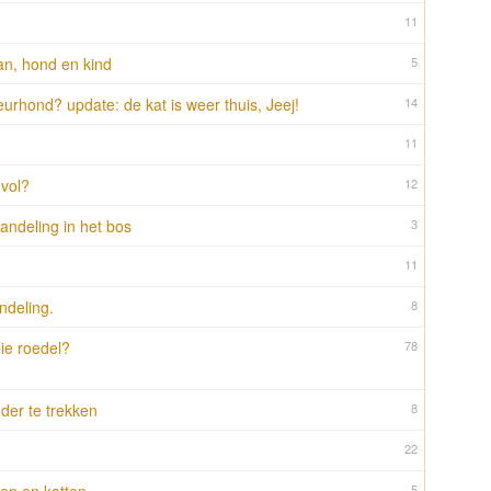
11
an, hond en kind
5
rhond? update: de kat is weer thuis, Jeej!
14
11
 vol?
12
ndeling in het bos
3
11
ndeling.
8
lie roedel?
78
er te trekken
8
22
5