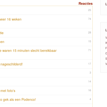
Reacties
L
25
alweer 16 weken
74
L
tie
28
V
men
15
W
F
e waren 15 minuten slecht bereikbaar
71
G
S
 nageschilderd!
17
V
3
14
met foto's
16
Zo gek als een Podenco!
4