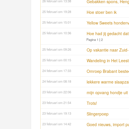
26 februari om 13:38
Gebakken spons, Heng
25 februari om 19:28
Hoe stoer ben ik
25 februari om 15:01
Yellow Sweets hondenv
25 februari om 10:36
Hoe had jij gedacht da
Pagina 1
|
2
25 februari om 09:26
Op vakantie naar Zuid
25 februari om 00:15
Wandeling in Het Leest
24 februari om 17:33
Omroep Brabant beste
24 februari om 08:18
lekkere warme slaapza
23 februari om 22:06
mijn opvang hondje uit
23 februari om 21:54
Trots!
23 februari om 19:13
Slingerpoep
23 februari om 14:42
Goed nieuws, import p