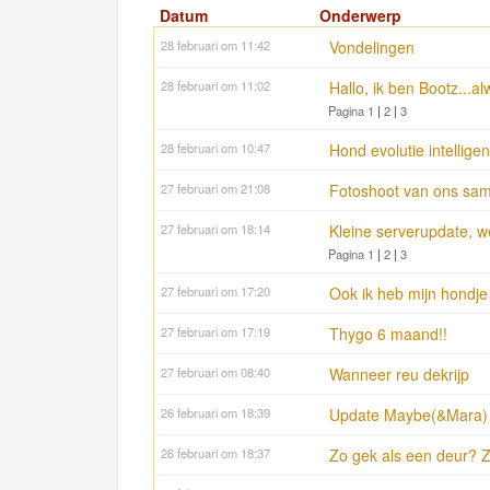
Datum
Onderwerp
28 februari om 11:42
Vondelingen
28 februari om 11:02
Hallo, ik ben Bootz...
Pagina 1
|
2
|
3
28 februari om 10:47
Hond evolutie intelligen
27 februari om 21:08
Fotoshoot van ons sa
27 februari om 18:14
Kleine serverupdate, w
Pagina 1
|
2
|
3
27 februari om 17:20
Ook ik heb mijn hondje
27 februari om 17:19
Thygo 6 maand!!
27 februari om 08:40
Wanneer reu dekrijp
26 februari om 18:39
Update Maybe(&Mara) 
26 februari om 18:37
Zo gek als een deur? 