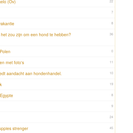
elo (Ov)
22
7
akantie
8
t het zou zijn om een hond te hebben?
36
-Polen
0
en met foto's
11
edt aandacht aan hondenhandel.
10
k
19
 Egypte
8
9
24
uppies strenger
45