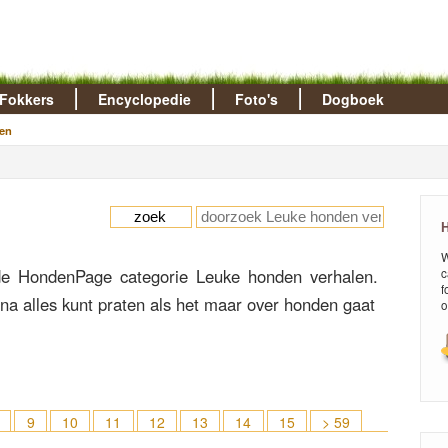
Fokkers
Encyclopedie
Foto's
Dogboek
en
H
W
e HondenPage categorie Leuke honden verhalen.
c
f
jna alles kunt praten als het maar over honden gaat
o
9
10
11
12
13
14
15
> 59