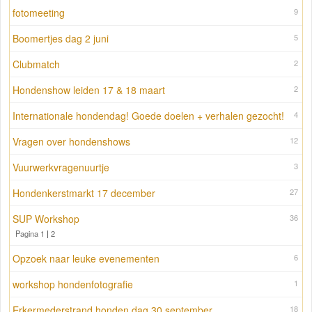
fotomeeting
9
Boomertjes dag 2 juni
5
Clubmatch
2
Hondenshow leiden 17 & 18 maart
2
Internationale hondendag! Goede doelen + verhalen gezocht!
4
Vragen over hondenshows
12
Vuurwerkvragenuurtje
3
Hondenkerstmarkt 17 december
27
SUP Workshop
36
Pagina 1
|
2
Opzoek naar leuke evenementen
6
workshop hondenfotografie
1
Erkermederstrand honden dag 30 september
18