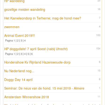
HP wandeling
25
gezellige meiden wandeling
16
Het Kameleondorp in Terherne; mag de hond mee?
7
zwemmen
4
Animal Event 2019!!!
100
Pagina 1
|
2
|
3
|
4
HP doggydate! 7 april Soest (nabij Utrecht)
154
Pagina 1
|
2
|
3
|
4
|
5
|
6
Hondenshow Kv Rijnland Hazerswoude-dorp
6
Nu Nederland nog...
15
Doggy Day 14 april
8
Seminar: De neus van de hond. 15 mei 2019 - Almere
1
Amsterdam Winnershow 2018
11