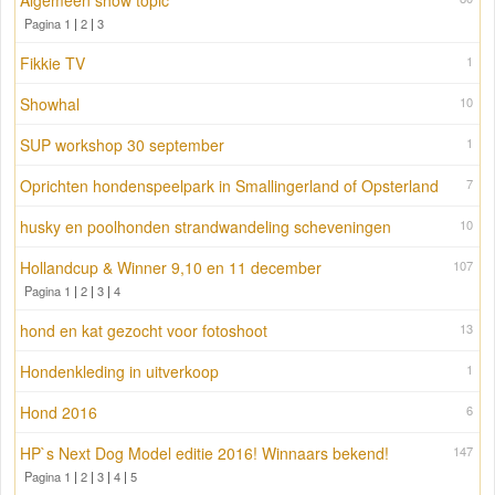
Algemeen show topic
Pagina 1
|
2
|
3
Fikkie TV
1
Showhal
10
SUP workshop 30 september
1
Oprichten hondenspeelpark in Smallingerland of Opsterland
7
husky en poolhonden strandwandeling scheveningen
10
Hollandcup & Winner 9,10 en 11 december
107
Pagina 1
|
2
|
3
|
4
hond en kat gezocht voor fotoshoot
13
Hondenkleding in uitverkoop
1
Hond 2016
6
HP`s Next Dog Model editie 2016! Winnaars bekend!
147
Pagina 1
|
2
|
3
|
4
|
5