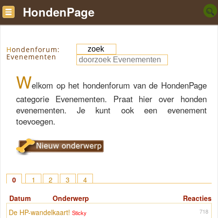
HondenPage
Hondenforum:
Evenementen
W
elkom op het hondenforum van de HondenPage
categorie Evenementen. Praat hier over honden
evenementen. Je kunt ook een evenement
toevoegen.
0
1
2
3
4
Datum
Onderwerp
Reacties
De HP-wandelkaart!
718
Sticky