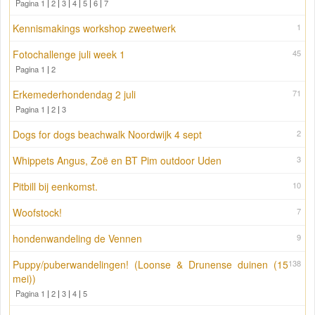
Pagina 1
|
2
|
3
|
4
|
5
|
6
|
7
Kennismakings workshop zweetwerk
1
Fotochallenge juli week 1
45
Pagina 1
|
2
Erkemederhondendag 2 juli
71
Pagina 1
|
2
|
3
Dogs for dogs beachwalk Noordwijk 4 sept
2
Whippets Angus, Zoë en BT Pim outdoor Uden
3
Pitbill bij eenkomst.
10
Woofstock!
7
hondenwandeling de Vennen
9
Puppy/puberwandelingen! (Loonse & Drunense duinen (15
138
mei))
Pagina 1
|
2
|
3
|
4
|
5