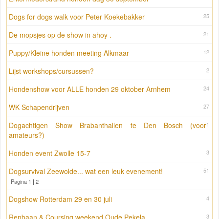
Dogs for dogs walk voor Peter Koekebakker
25
De mopsjes op de show in ahoy .
21
Puppy/Kleine honden meeting Alkmaar
12
Lijst workshops/cursussen?
2
Hondenshow voor ALLE honden 29 oktober Arnhem
24
WK Schapendrijven
27
Dogachtigen Show Brabanthallen te Den Bosch (voor
1
amateurs?)
Honden event Zwolle 15-7
3
Dogsurvival Zeewolde... wat een leuk evenement!
51
Pagina 1
|
2
Dogshow Rotterdam 29 en 30 juli
4
Renbaan & Coursing weekend Oude Pekela
3