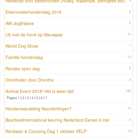
Wedstrijd voor sledehonden (husky, malamute, samojeed etc)
4
Erkermederhondendag 2018
5
WK dogfrisbee
5
Uit met de hond op Nieuwjaar
10
World Dog Show
7
Familie hondendag
13
Renske open dag
3
Drenthelen door Drenthe
3
Animal Event 2018! Het is weer tijd!
199
Pagina 1
|
2
|
3
|
4
|
5
|
6
|
7
Hondenwandeling Noorderlingen?
15
Boerboelinternational keuring Nederland Eersel 6 mei
0
Renbaan & Coursing Dag 1 oktober VELP
14