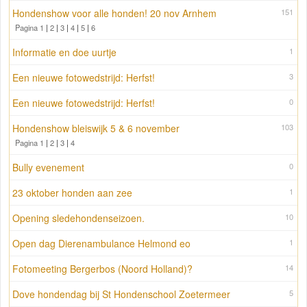
Hondenshow voor alle honden! 20 nov Arnhem
151
Pagina 1
|
2
|
3
|
4
|
5
|
6
Informatie en doe uurtje
1
Een nieuwe fotowedstrijd: Herfst!
3
Een nieuwe fotowedstrijd: Herfst!
0
Hondenshow bleiswijk 5 & 6 november
103
Pagina 1
|
2
|
3
|
4
Bully evenement
0
23 oktober honden aan zee
1
Opening sledehondenseizoen.
10
Open dag Dierenambulance Helmond eo
1
Fotomeeting Bergerbos (Noord Holland)?
14
Dove hondendag bij St Hondenschool Zoetermeer
5