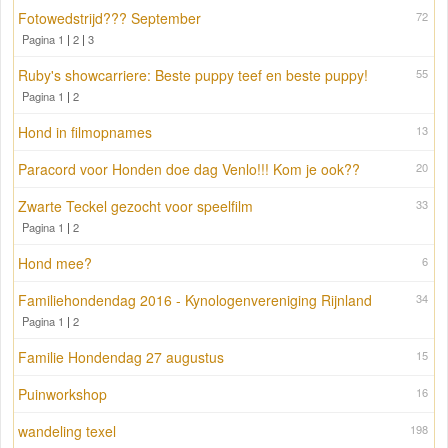
Fotowedstrijd??? September
72
Pagina 1
|
2
|
3
Ruby's showcarriere: Beste puppy teef en beste puppy!
55
Pagina 1
|
2
Hond in filmopnames
13
Paracord voor Honden doe dag Venlo!!! Kom je ook??
20
Zwarte Teckel gezocht voor speelfilm
33
Pagina 1
|
2
Hond mee?
6
Familiehondendag 2016 - Kynologenvereniging Rijnland
34
Pagina 1
|
2
Familie Hondendag 27 augustus
15
Puinworkshop
16
wandeling texel
198