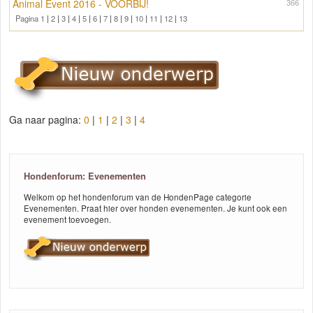
Animal Event 2016 - VOORBIJ!
366
Pagina 1
|
2
|
3
|
4
|
5
|
6
|
7
|
8
|
9
|
10
|
11
|
12
|
13
Ga naar pagina:
0
|
1
|
2
|
3
|
4
Hondenforum: Evenementen
Welkom op het hondenforum van de HondenPage categorie
Evenementen. Praat hier over honden evenementen. Je kunt ook een
evenement toevoegen.