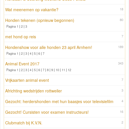
Wat meenemen op vakantie?
18
Honden tekenen (opnieuw begonnen)
80
Pagina 1
|
2
|
3
met hond op reis
7
Hondenshow voor alle honden 23 april Arnhem!
189
Pagina 1
|
2
|
3
|
4
|
5
|
6
|
7
Animal Event 2017
343
Pagina 1
|
2
|
3
|
4
|
5
|
6
|
7
|
8
|
9
|
10
|
11
|
12
Vrijkaarten animal event
7
Africhting wedstrijden rottweiler
3
Gezocht: herdershonden met hun baasjes voor televisiefilm
4
Gezocht! Cursisten voor examen instructeurs!
16
Clubmatch bij K.V.N.
2