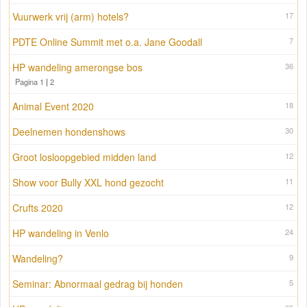
Vuurwerk vrij (arm) hotels?
17
PDTE Online Summit met o.a. Jane Goodall
7
HP wandeling amerongse bos
36
Pagina 1
|
2
Animal Event 2020
18
Deelnemen hondenshows
30
Groot losloopgebied midden land
12
Show voor Bully XXL hond gezocht
11
Crufts 2020
12
HP wandeling in Venlo
24
Wandeling?
9
Seminar: Abnormaal gedrag bij honden
5