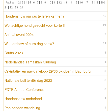
Pagina 1
|
2
|
3
|
4
|
5
|
6
|
7
|
8
|
9
|
10
|
11
|
12
|
13
|
14
|
15
|
16
|
17
|
18
|
19
|
20
|
21
|
22
|
23
|
24
Hondenshow om ras te leren kennen?
15
Wolfachtige hond gezocht voor korte film
21
Animal event 2024
2
Winnershow of euro dog show?
29
Crufts 2023
18
Nederlandse Tamaskan Clubdag
1
Oriëntatie- en navigatieloop 29/30 oktober in Bad Iburg
3
Nationale bull terriër dag 2023
8
PDTE Annual Conference
8
Hondenshow nederland
9
Poolhonden wandeling
4