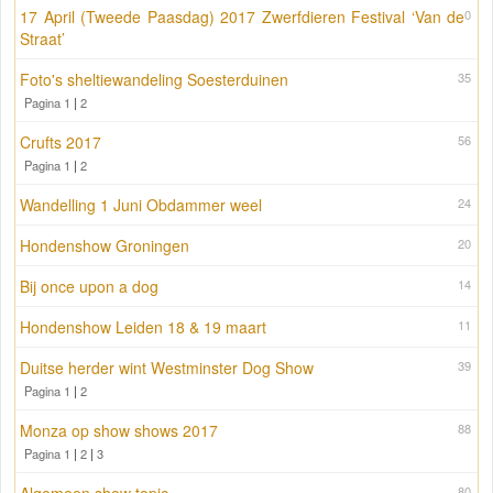
17 April (Tweede Paasdag) 2017 Zwerfdieren Festival ‘Van de
0
Straat’
Foto's sheltiewandeling Soesterduinen
35
Pagina 1
|
2
Crufts 2017
56
Pagina 1
|
2
Wandelling 1 Juni Obdammer weel
24
Hondenshow Groningen
20
Bij once upon a dog
14
Hondenshow Leiden 18 & 19 maart
11
Duitse herder wint Westminster Dog Show
39
Pagina 1
|
2
Monza op show shows 2017
88
Pagina 1
|
2
|
3
80