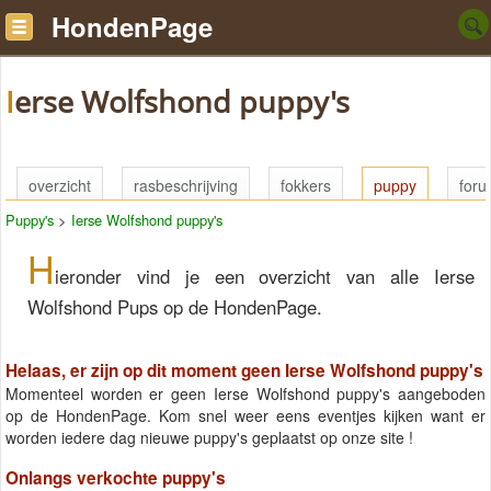
HondenPage
Ierse Wolfshond puppy's
overzicht
rasbeschrijving
fokkers
puppy
for
Puppy's
>
Ierse Wolfshond puppy's
H
ieronder vind je een overzicht van alle Ierse
Wolfshond Pups op de HondenPage.
Helaas, er zijn op dit moment geen Ierse Wolfshond puppy's
Momenteel worden er geen Ierse Wolfshond puppy's aangeboden
op de HondenPage. Kom snel weer eens eventjes kijken want er
worden iedere dag nieuwe puppy's geplaatst op onze site !
Onlangs verkochte puppy's