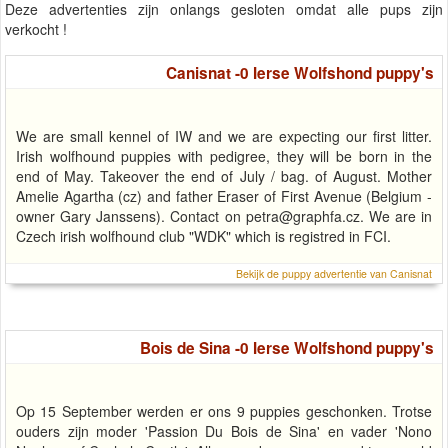
Deze advertenties zijn onlangs gesloten omdat alle pups zijn
verkocht !
Canisnat -0 Ierse Wolfshond puppy's
We are small kennel of IW and we are expecting our first litter.
Irish wolfhound puppies with pedigree, they will be born in the
end of May. Takeover the end of July / bag. of August. Mother
Amelie Agartha (cz) and father Eraser of First Avenue (Belgium -
owner Gary Janssens). Contact on
petra@graphfa.cz
. We are in
Czech irish wolfhound club "WDK" which is registred in FCI.
Bekijk de puppy advertentie van Canisnat
Bois de Sina -0 Ierse Wolfshond puppy's
Op 15 September werden er ons 9 puppies geschonken. Trotse
ouders zijn moder 'Passion Du Bois de Sina' en vader 'Nono