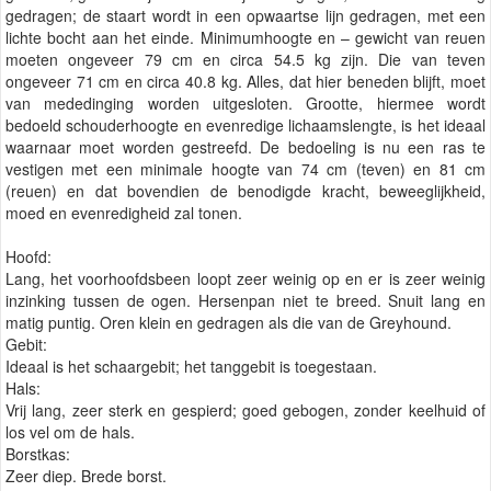
gedragen; de staart wordt in een opwaartse lijn gedragen, met een
lichte bocht aan het einde. Minimumhoogte en – gewicht van reuen
moeten ongeveer 79 cm en circa 54.5 kg zijn. Die van teven
ongeveer 71 cm en circa 40.8 kg. Alles, dat hier beneden blijft, moet
van mededinging worden uitgesloten. Grootte, hiermee wordt
bedoeld schouderhoogte en evenredige lichaamslengte, is het ideaal
waarnaar moet worden gestreefd. De bedoeling is nu een ras te
vestigen met een minimale hoogte van 74 cm (teven) en 81 cm
(reuen) en dat bovendien de benodigde kracht, beweeglijkheid,
moed en evenredigheid zal tonen.
Hoofd:
Lang, het voorhoofdsbeen loopt zeer weinig op en er is zeer weinig
inzinking tussen de ogen. Hersenpan niet te breed. Snuit lang en
matig puntig. Oren klein en gedragen als die van de Greyhound.
Gebit:
Ideaal is het schaargebit; het tanggebit is toegestaan.
Hals:
Vrij lang, zeer sterk en gespierd; goed gebogen, zonder keelhuid of
los vel om de hals.
Borstkas:
Zeer diep. Brede borst.