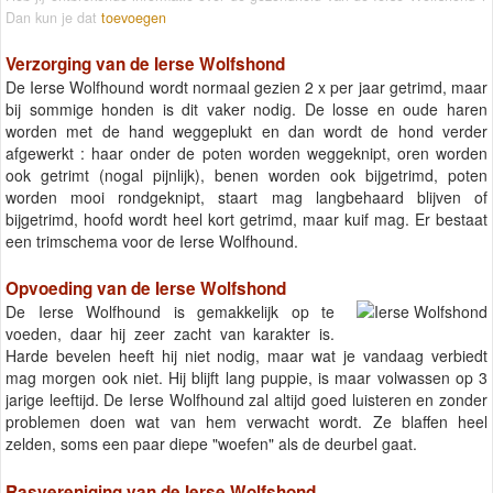
Dan kun je dat
toevoegen
Verzorging van de Ierse Wolfshond
De Ierse Wolfhound wordt normaal gezien 2 x per jaar getrimd, maar
bij sommige honden is dit vaker nodig. De losse en oude haren
worden met de hand weggeplukt en dan wordt de hond verder
afgewerkt : haar onder de poten worden weggeknipt, oren worden
ook getrimt (nogal pijnlijk), benen worden ook bijgetrimd, poten
worden mooi rondgeknipt, staart mag langbehaard blijven of
bijgetrimd, hoofd wordt heel kort getrimd, maar kuif mag. Er bestaat
een trimschema voor de Ierse Wolfhound.
Opvoeding van de Ierse Wolfshond
De Ierse Wolfhound is gemakkelijk op te
voeden, daar hij zeer zacht van karakter is.
Harde bevelen heeft hij niet nodig, maar wat je vandaag verbiedt
mag morgen ook niet. Hij blijft lang puppie, is maar volwassen op 3
jarige leeftijd. De Ierse Wolfhound zal altijd goed luisteren en zonder
problemen doen wat van hem verwacht wordt. Ze blaffen heel
zelden, soms een paar diepe "woefen" als de deurbel gaat.
Rasvereniging van de Ierse Wolfshond