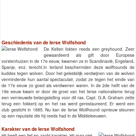
Geschiedenis van de Ierse Wolfshond
De Kelten fokten reeds een greyhound. Zeer
gewaardeerd als gift door Europese
vorstenhuizen in de 17e eeuw, kwamen ze in Scandinavië, Engeland,
Spanje, enz. terecht.In Ierland beschermden deze wolfhounds de
kuddes tegen wolven. Door het geleidelijk verdwijnen van de wolven
verminderde hun aantal spectaculair, zodat ze tegen het einde van
de 17e eeuw zo goed als verdwenen waren. In de 2de helft van de
19e eeuw kwam er door de groei van het Ierse nationalisme terug
een vernieuwde belangstelling voor dit ras. Capt. G.A. Graham zette
terug een fokkerij op en het ras werd gerestaureerd. Er werd een
club gesticht in 1885. Nu kan de Ierse Wolfhound opnieuw steunen
op een reputatie die hij reeds had in de Middeleeuwen.
Karakter van de Ierse Wolfshond
Hij heeft een lief en zacht karakter. Hij mag niet