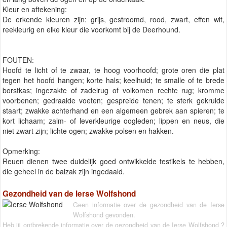
Kleur en aftekening:
De erkende kleuren zijn: grijs, gestroomd, rood, zwart, effen wit,
reekleurig en elke kleur die voorkomt bij de Deerhound.
FOUTEN:
Hoofd te licht of te zwaar, te hoog voorhoofd; grote oren die plat
tegen het hoofd hangen; korte hals; keelhuid; te smalle of te brede
borstkas; ingezakte of zadelrug of volkomen rechte rug; kromme
voorbenen; gedraaide voeten; gespreide tenen; te sterk gekrulde
staart; zwakke achterhand en een algemeen gebrek aan spieren; te
kort lichaam; zalm- of leverkleurige oogleden; lippen en neus, die
niet zwart zijn; lichte ogen; zwakke polsen en hakken.
Opmerking:
Reuen dienen twee duidelijk goed ontwikkelde testikels te hebben,
die geheel in de balzak zijn ingedaald.
Gezondheid van de Ierse Wolfshond
Geen informatie over de gezondheid van de Ierse
Wolfshond gevonden.
Heb jij ontbrekende informatie over de gezondheid van de Ierse Wolfshond ?