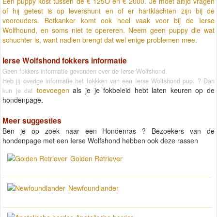
Een puppy kost tussen de € 125O en € 2000. Je moet altijd vragen
of hij getest is op levershunt en of er hartklachten zijn bij de
voorouders. Botkanker komt ook heel vaak voor bij de Ierse
Wolfhound, en soms niet te opereren. Neem geen puppy die wat
schuchter is, want nadien brengt dat wel enige problemen mee.
Ierse Wolfshond fokkers informatie
Geen fokkers informatie gevonden over de Ierse Wolfshond.
Heb jij overige informatie het fokkken van een Ierse Wolfshond pup. ? Dan
toevoegen
als je je fokbeleid hebt laten keuren op de
kun je dat
hondenpage.
Meer suggesties
Ben je op zoek naar een Hondenras ? Bezoekers van de
hondenpage met een Ierse Wolfshond hebben ook deze rassen
Golden Retriever
Newfoundlander