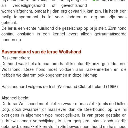
als verdedigingshond- of gevechtshond
worden afgericht, omdat hij dan erg gevaarlijk kan zijn. Hij heeft een
rustig temperament, is lief voor kinderen en erg aan zijn baas
gehecht.
De Ier is een echte huishond die gezelschap op prijs stelt. Zo'n hond
continu opsluiten in een kennel levert alleen getraumatiseerde
honden op.
Rasstandaard van de Ierse Wolfshond
Raskenmerken:
De hond waar het allemaal om draait is natuurlijk onze geliefde Ierse
Wolfshond. Deze hond moet voldoen aan raskenmerken en die
hebben we daarom ook opgenomen in deze Infomap.
Rasstandaard volgens de Irish Wolfhound Club of Ireland (1956)
Algeheel beeld:
De Ierse Wolfshond moet niet zo zwaar of massief zijn als de Duitse
Dog, doch zwaarder of massiever dan de Deerhound, op wie hij
overigens in algemeen type moet gelijken. Is van grote gestalte en
indrukwekkende verschijning, is zeer gespierd, sterk doch sierlijk
gebouwd, gemakkelijk en vlot in zijn bewegingen; hoofd en hals hoog