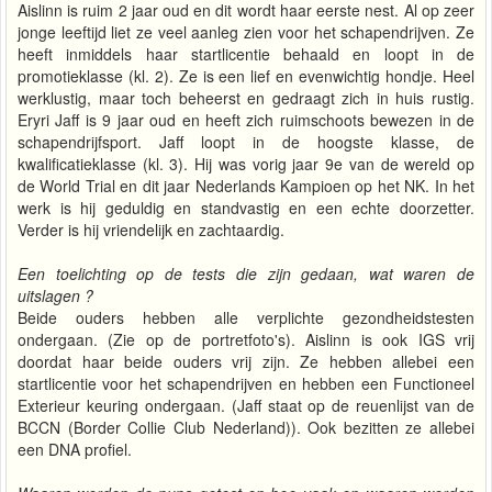
Aislinn is ruim 2 jaar oud en dit wordt haar eerste nest. Al op zeer
jonge leeftijd liet ze veel aanleg zien voor het schapendrijven. Ze
heeft inmiddels haar startlicentie behaald en loopt in de
promotieklasse (kl. 2). Ze is een lief en evenwichtig hondje. Heel
werklustig, maar toch beheerst en gedraagt zich in huis rustig.
Eryri Jaff is 9 jaar oud en heeft zich ruimschoots bewezen in de
schapendrijfsport. Jaff loopt in de hoogste klasse, de
kwalificatieklasse (kl. 3). Hij was vorig jaar 9e van de wereld op
de World Trial en dit jaar Nederlands Kampioen op het NK. In het
werk is hij geduldig en standvastig en een echte doorzetter.
Verder is hij vriendelijk en zachtaardig.
Een toelichting op de tests die zijn gedaan, wat waren de
uitslagen ?
Beide ouders hebben alle verplichte gezondheidstesten
ondergaan. (Zie op de portretfoto's). Aislinn is ook IGS vrij
doordat haar beide ouders vrij zijn. Ze hebben allebei een
startlicentie voor het schapendrijven en hebben een Functioneel
Exterieur keuring ondergaan. (Jaff staat op de reuenlijst van de
BCCN (Border Collie Club Nederland)). Ook bezitten ze allebei
een DNA profiel.