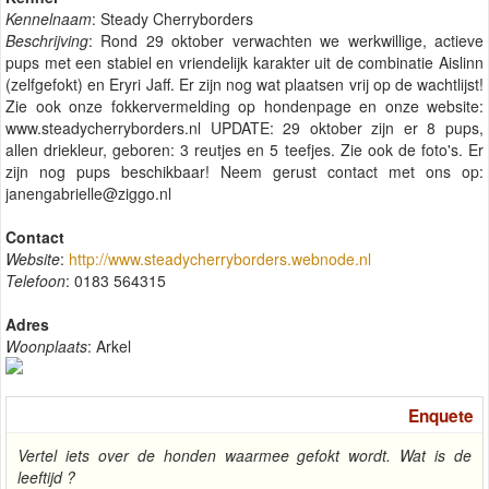
Kennelnaam
: Steady Cherryborders
Beschrijving
: Rond 29 oktober verwachten we werkwillige, actieve
pups met een stabiel en vriendelijk karakter uit de combinatie Aislinn
(zelfgefokt) en Eryri Jaff. Er zijn nog wat plaatsen vrij op de wachtlijst!
Zie ook onze fokkervermelding op hondenpage en onze website:
www.steadycherryborders.nl UPDATE: 29 oktober zijn er 8 pups,
allen driekleur, geboren: 3 reutjes en 5 teefjes. Zie ook de foto's. Er
zijn nog pups beschikbaar! Neem gerust contact met ons op:
janengabrielle@ziggo.nl
Contact
Website
:
http://www.steadycherryborders.webnode.nl
Telefoon
: 0183 564315
Adres
Woonplaats
: Arkel
Enquete
Vertel iets over de honden waarmee gefokt wordt. Wat is de
leeftijd ?