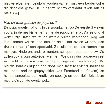
nieuwe eigenaren gelukkig worden van en met een border collie
die door ons gefokt is! En dat ze net zo verslaafd raken aan dit
ras als wij...
Hoe en waar groeien de pups op ?
De pups groeien bij ons in de woonkamer op.De eerste 3 weken
vooral in de nestkist en erna met de puppyren erbij. Als ze ong. 4
weken zijn, laten we ze de wereld buiten verkennen. Nog wat
later nemen we ze mee aan de riem naar bv de winkels, een
drukke straat of een speelveld. Ze zullen in contact komen met
mensen, kinderen, andere honden, schapen, paarden, enzv. Ze
zullen ook al aan autorijden wennen. We gaan dus proberen veel
aandacht te geven aan de inprentingsfase (socialisatie). De
nieuwe baasjes krijgen een doos mee met: nestkleed, halsband
met riem, brokjes (puppypakket van Farmfood en Cavom) en
hondensnoepjes, een knuffel en speeltje en een klein fotoalbum
met foto's van de eerste weken.
Stamboom