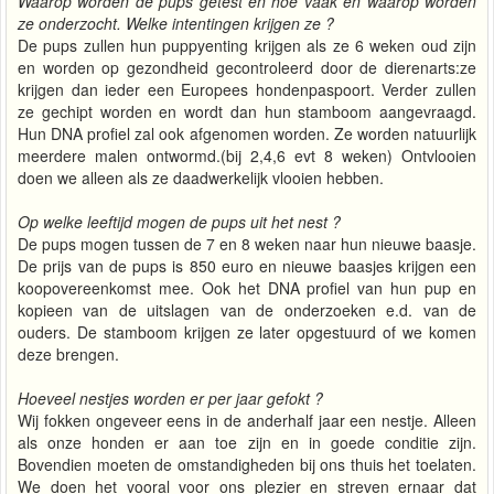
Waarop worden de pups getest en hoe vaak en waarop worden
ze onderzocht. Welke intentingen krijgen ze ?
De pups zullen hun puppyenting krijgen als ze 6 weken oud zijn
en worden op gezondheid gecontroleerd door de dierenarts:ze
krijgen dan ieder een Europees hondenpaspoort. Verder zullen
ze gechipt worden en wordt dan hun stamboom aangevraagd.
Hun DNA profiel zal ook afgenomen worden. Ze worden natuurlijk
meerdere malen ontwormd.(bij 2,4,6 evt 8 weken) Ontvlooien
doen we alleen als ze daadwerkelijk vlooien hebben.
Op welke leeftijd mogen de pups uit het nest ?
De pups mogen tussen de 7 en 8 weken naar hun nieuwe baasje.
De prijs van de pups is 850 euro en nieuwe baasjes krijgen een
koopovereenkomst mee. Ook het DNA profiel van hun pup en
kopieen van de uitslagen van de onderzoeken e.d. van de
ouders. De stamboom krijgen ze later opgestuurd of we komen
deze brengen.
Hoeveel nestjes worden er per jaar gefokt ?
Wij fokken ongeveer eens in de anderhalf jaar een nestje. Alleen
als onze honden er aan toe zijn en in goede conditie zijn.
Bovendien moeten de omstandigheden bij ons thuis het toelaten.
We doen het vooral voor ons plezier en streven ernaar dat