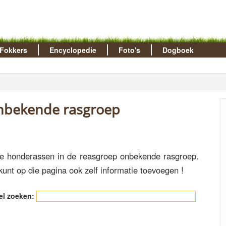
Fokkers
Encyclopedie
Foto's
Dogboek
onbekende rasgroep
lle honderassen in de reasgroep onbekende rasgroep.
kunt op die pagina ook zelf informatie toevoegen !
el zoeken: