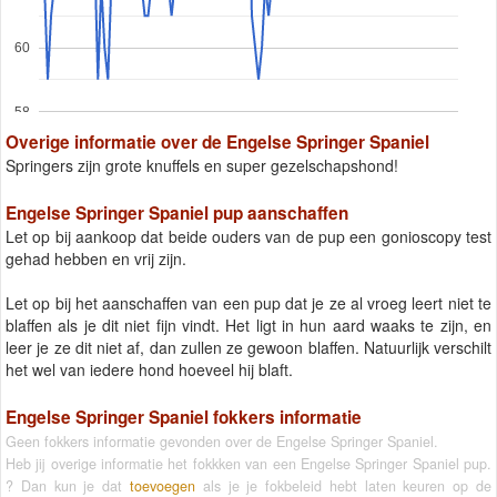
60
58
Overige informatie over de Engelse Springer Spaniel
Springers zijn grote knuffels en super gezelschapshond!
Engelse Springer Spaniel pup aanschaffen
Let op bij aankoop dat beide ouders van de pup een gonioscopy test
gehad hebben en vrij zijn.
Let op bij het aanschaffen van een pup dat je ze al vroeg leert niet te
blaffen als je dit niet fijn vindt. Het ligt in hun aard waaks te zijn, en
leer je ze dit niet af, dan zullen ze gewoon blaffen. Natuurlijk verschilt
het wel van iedere hond hoeveel hij blaft.
Engelse Springer Spaniel fokkers informatie
Geen fokkers informatie gevonden over de Engelse Springer Spaniel.
Heb jij overige informatie het fokkken van een Engelse Springer Spaniel pup.
? Dan kun je dat
toevoegen
als je je fokbeleid hebt laten keuren op de