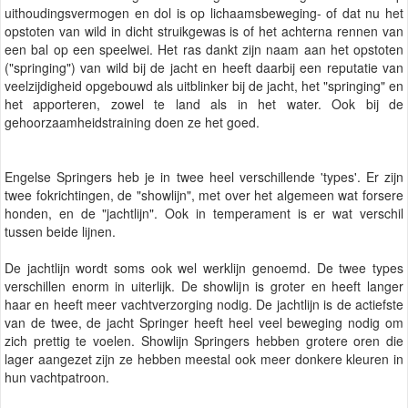
uithoudingsvermogen en dol is op lichaamsbeweging- of dat nu het
opstoten van wild in dicht struikgewas is of het achterna rennen van
een bal op een speelwei. Het ras dankt zijn naam aan het opstoten
("springing") van wild bij de jacht en heeft daarbij een reputatie van
veelzijdigheid opgebouwd als uitblinker bij de jacht, het "springing" en
het apporteren, zowel te land als in het water. Ook bij de
gehoorzaamheidstraining doen ze het goed.
Engelse Springers heb je in twee heel verschillende 'types'. Er zijn
twee fokrichtingen, de "showlijn", met over het algemeen wat forsere
honden, en de "jachtlijn". Ook in temperament is er wat verschil
tussen beide lijnen.
De jachtlijn wordt soms ook wel werklijn genoemd. De twee types
verschillen enorm in uiterlijk. De showlijn is groter en heeft langer
haar en heeft meer vachtverzorging nodig. De jachtlijn is de actiefste
van de twee, de jacht Springer heeft heel veel beweging nodig om
zich prettig te voelen. Showlijn Springers hebben grotere oren die
lager aangezet zijn ze hebben meestal ook meer donkere kleuren in
hun vachtpatroon.