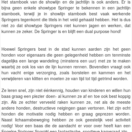
Het stamboek van de showlijn en de jachtlijn is ook anders. Er is
bijna geen enkele showtype Springer te bekennen in een jachtlijn
stamboek, terwijl je in showlijn stamboek best vaak werkende
Springers tegenkomt die titels in het veld gehaald hebben. Het is dus
niet zo dat showtype Springers niet kunnen jagen en werken, dat
kunnen ze zeker. De Springer is en blijft een dual purpose hond!
Hoewel Springers best in de stad kunnen aarden zijn het geen
honden voor eigenaars die geen gelegenheid hebben om tenminste
dagelijks een lange wandeling (minstens een uur) met ze te maken
waarbij ze ook los van de lijn kunnen rennen. Bovendien vraagt ook
hun vacht enige verzorging, zoals borstelen en kammen en het
verwijderen van klitten en moeten ze van tijd tot tijd getrimd worden.
Ze leren snel, zijn niet éénkennig, houden van kinderen en willen hun
baas graag een plezier doen- al kunnen ze af en toe ook best koppig
zijn. Als ze echter verveeld raken kunnen ze, net als de meeste
andere honden, destructieve neigingen gaan vertonen. Het zijn echt
honden die motivatie nodig hebben en graag geprezen worden.
Naast lichaamsbeweging hebben ze ook geestelijk veel activiteit
nodig! Voor een baas die de aandacht er voor over heeft kan een
Engelse Springer Spaniël een fantastische, sportieve kameraad zijn.