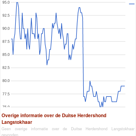
95.0
92.5
90.0
87.5
85.0
82.5
80.0
77.5
75.0
Overige informatie over de Duitse Herdershond
Langstokhaar
Geen overige informatie over de Duitse Herdershond Langstokhaar
gevonden.