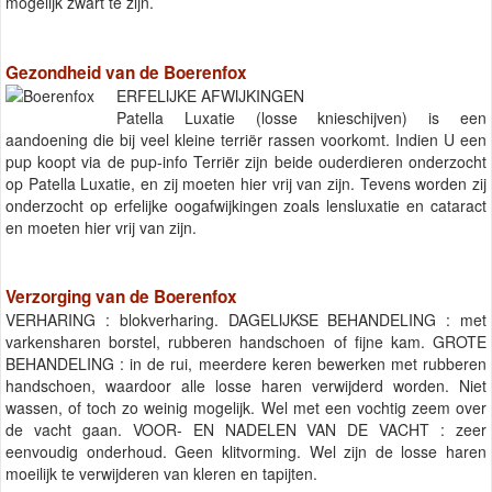
mogelijk zwart te zijn.
Gezondheid van de Boerenfox
ERFELIJKE AFWIJKINGEN
Patella Luxatie (losse knieschijven) is een
aandoening die bij veel kleine terriër rassen voorkomt. Indien U een
pup koopt via de pup-info Terriër zijn beide ouderdieren onderzocht
op Patella Luxatie, en zij moeten hier vrij van zijn. Tevens worden zij
onderzocht op erfelijke oogafwijkingen zoals lensluxatie en cataract
en moeten hier vrij van zijn.
Verzorging van de Boerenfox
VERHARING : blokverharing. DAGELIJKSE BEHANDELING : met
varkensharen borstel, rubberen handschoen of fijne kam. GROTE
BEHANDELING : in de rui, meerdere keren bewerken met rubberen
handschoen, waardoor alle losse haren verwijderd worden. Niet
wassen, of toch zo weinig mogelijk. Wel met een vochtig zeem over
de vacht gaan. VOOR- EN NADELEN VAN DE VACHT : zeer
eenvoudig onderhoud. Geen klitvorming. Wel zijn de losse haren
moeilijk te verwijderen van kleren en tapijten.