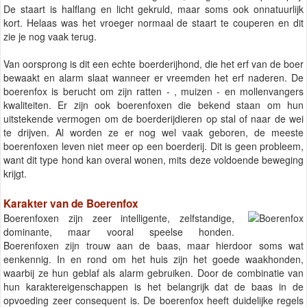
De staart is halflang en licht gekruld, maar soms ook onnatuurlijk
kort. Helaas was het vroeger normaal de staart te couperen en dit
zie je nog vaak terug.
Van oorsprong is dit een echte boerderijhond, die het erf van de boer
bewaakt en alarm slaat wanneer er vreemden het erf naderen. De
boerenfox is berucht om zijn ratten - , muizen - en mollenvangers
kwaliteiten. Er zijn ook boerenfoxen die bekend staan om hun
uitstekende vermogen om de boerderijdieren op stal of naar de wei
te drijven. Al worden ze er nog wel vaak geboren, de meeste
boerenfoxen leven niet meer op een boerderij. Dit is geen probleem,
want dit type hond kan overal wonen, mits deze voldoende beweging
krijgt.
Karakter van de Boerenfox
Boerenfoxen zijn zeer intelligente, zelfstandige,
dominante, maar vooral speelse honden.
Boerenfoxen zijn trouw aan de baas, maar hierdoor soms wat
eenkennig. In en rond om het huis zijn het goede waakhonden,
waarbij ze hun geblaf als alarm gebruiken. Door de combinatie van
hun karaktereigenschappen is het belangrijk dat de baas in de
opvoeding zeer consequent is. De boerenfox heeft duidelijke regels