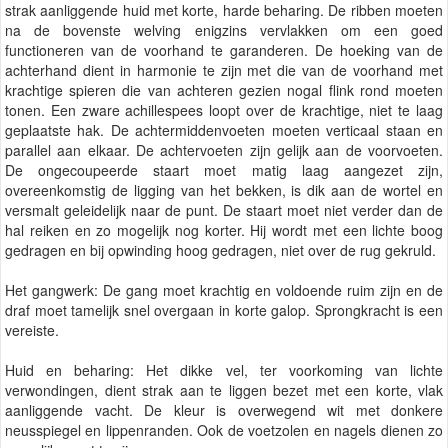
strak aanliggende huid met korte, harde beharing. De ribben moeten
na de bovenste welving enigzins vervlakken om een goed
functioneren van de voorhand te garanderen. De hoeking van de
achterhand dient in harmonie te zijn met die van de voorhand met
krachtige spieren die van achteren gezien nogal flink rond moeten
tonen. Een zware achillespees loopt over de krachtige, niet te laag
geplaatste hak. De achtermiddenvoeten moeten verticaal staan en
parallel aan elkaar. De achtervoeten zijn gelijk aan de voorvoeten.
De ongecoupeerde staart moet matig laag aangezet zijn,
overeenkomstig de ligging van het bekken, is dik aan de wortel en
versmalt geleidelijk naar de punt. De staart moet niet verder dan de
hal reiken en zo mogelijk nog korter. Hij wordt met een lichte boog
gedragen en bij opwinding hoog gedragen, niet over de rug gekruld.
Het gangwerk: De gang moet krachtig en voldoende ruim zijn en de
draf moet tamelijk snel overgaan in korte galop. Sprongkracht is een
vereiste.
Huid en beharing: Het dikke vel, ter voorkoming van lichte
verwondingen, dient strak aan te liggen bezet met een korte, vlak
aanliggende vacht. De kleur is overwegend wit met donkere
neusspiegel en lippenranden. Ook de voetzolen en nagels dienen zo