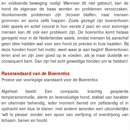
en voldoende beweging nodig! Wanneer dit niet gebeurt, kan de
hond de eigenaar de baas worden en problemen veroorzaken.
Voorkomende problemen zijn (te)veel blaffen, naar mensen
grommen en soms zelfs happen. Zoals gezegd zijn boerenfoxen
zéér speels en actief (vooral in hun eerste 2 jaar) en voor sommige
mensen kan dit ook een probleem zijn. De boerenfox komt helaas
geregeld voor in de Nederlandse asiels, omdat mensen bij aanschaf
geen idee hadden wat voor een hond ze precies in huis haalden. Bij
deze honden hoort het motto: weet waar je aan begint! Boerenfoxen
leren snel en zijn zeer goed op te voeden, als je maar duidelijk en
consequent bent. Dan zijn het echt geweldige honden om te hebben!
Rasstandaard van de Boerenfox
Proeve van voorlopige standaard voor de Boerenfox:
Algeheel beeld: Een compacte, krachtig gespierde
temperamentvolle, alerte en levenslustige hond, stabiel van karakter
en uitermate behendig, ieder moment bereid om zelfstandig of in
opdracht een klus te klaren. met andere woorden een uitzonderlijke
'will to please' zonder een spoor van verfijning of overdrijving van
lichaam, benen en hoofd.