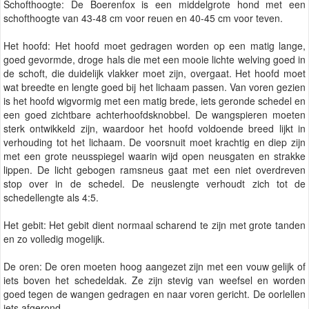
Schofthoogte: De Boerenfox is een middelgrote hond met een
schofthoogte van 43-48 cm voor reuen en 40-45 cm voor teven.
Het hoofd: Het hoofd moet gedragen worden op een matig lange,
goed gevormde, droge hals die met een mooie lichte welving goed in
de schoft, die duidelijk vlakker moet zijn, overgaat. Het hoofd moet
wat breedte en lengte goed bij het lichaam passen. Van voren gezien
is het hoofd wigvormig met een matig brede, iets geronde schedel en
een goed zichtbare achterhoofdsknobbel. De wangspieren moeten
sterk ontwikkeld zijn, waardoor het hoofd voldoende breed lijkt in
verhouding tot het lichaam. De voorsnuit moet krachtig en diep zijn
met een grote neusspiegel waarin wijd open neusgaten en strakke
lippen. De licht gebogen ramsneus gaat met een niet overdreven
stop over in de schedel. De neuslengte verhoudt zich tot de
schedellengte als 4:5.
Het gebit: Het gebit dient normaal scharend te zijn met grote tanden
en zo volledig mogelijk.
De oren: De oren moeten hoog aangezet zijn met een vouw gelijk of
iets boven het schedeldak. Ze zijn stevig van weefsel en worden
goed tegen de wangen gedragen en naar voren gericht. De oorlellen
iets afgerond.