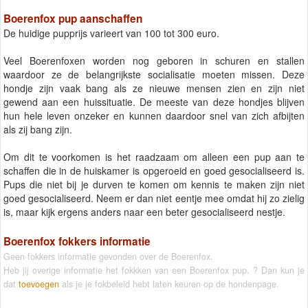
Boerenfox pup aanschaffen
De huidige pupprijs varieert van 100 tot 300 euro.
Veel Boerenfoxen worden nog geboren in schuren en stallen
waardoor ze de belangrijkste socialisatie moeten missen. Deze
hondje zijn vaak bang als ze nieuwe mensen zien en zijn niet
gewend aan een huissituatie. De meeste van deze hondjes blijven
hun hele leven onzeker en kunnen daardoor snel van zich afbijten
als zij bang zijn.
Om dit te voorkomen is het raadzaam om alleen een pup aan te
schaffen die in de huiskamer is opgeroeid en goed gesocialiseerd is.
Pups die niet bij je durven te komen om kennis te maken zijn niet
goed gesocialiseerd. Neem er dan niet eentje mee omdat hij zo zielig
is, maar kijk ergens anders naar een beter gesocialiseerd nestje.
Boerenfox fokkers informatie
Geen fokkers informatie gevonden over de Boerenfox.
Heb jij overige informatie het fokkken van een Boerenfox pup. ? Dan kun je
dat
toevoegen
als je je fokbeleid hebt laten keuren op de hondenpage.