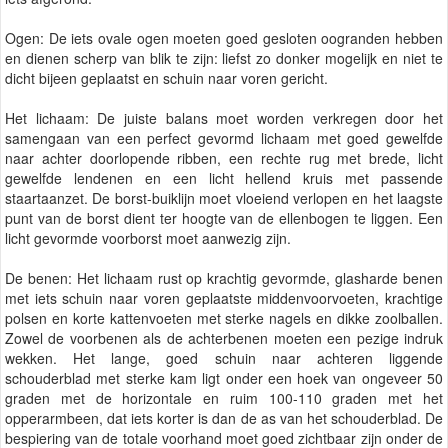
Ogen: De iets ovale ogen moeten goed gesloten oogranden hebben
en dienen scherp van blik te zijn: liefst zo donker mogelijk en niet te
dicht bijeen geplaatst en schuin naar voren gericht.
Het lichaam: De juiste balans moet worden verkregen door het
samengaan van een perfect gevormd lichaam met goed gewelfde
naar achter doorlopende ribben, een rechte rug met brede, licht
gewelfde lendenen en een licht hellend kruis met passende
staartaanzet. De borst-buiklijn moet vloeiend verlopen en het laagste
punt van de borst dient ter hoogte van de ellenbogen te liggen. Een
licht gevormde voorborst moet aanwezig zijn.
De benen: Het lichaam rust op krachtig gevormde, glasharde benen
met iets schuin naar voren geplaatste middenvoorvoeten, krachtige
polsen en korte kattenvoeten met sterke nagels en dikke zoolballen.
Zowel de voorbenen als de achterbenen moeten een pezige indruk
wekken. Het lange, goed schuin naar achteren liggende
schouderblad met sterke kam ligt onder een hoek van ongeveer 50
graden met de horizontale en ruim 100-110 graden met het
opperarmbeen, dat iets korter is dan de as van het schouderblad. De
bespiering van de totale voorhand moet goed zichtbaar zijn onder de