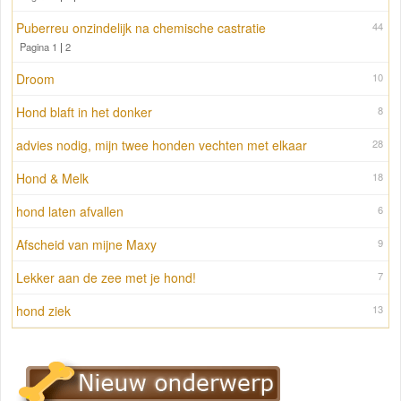
Puberreu onzindelijk na chemische castratie
44
Pagina 1
|
2
Droom
10
Hond blaft in het donker
8
advies nodig, mijn twee honden vechten met elkaar
28
Hond & Melk
18
hond laten afvallen
6
Afscheid van mijne Maxy
9
Lekker aan de zee met je hond!
7
hond ziek
13