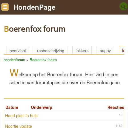
HondenPage
Boerenfox forum
overzicht
rasbeschrijving
fokkers
puppy
fo
hondenforum
>
Boerenfox forum
W
elkom op het Boerenfox forum. Hier vind je een
selectie van forumtopics die over de Boerenfox gaan
Datum
Onderwerp
Reacties
Hond plast in huis
16
Noortje update
1182