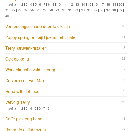
Pagina 1
|
2
|
3
|
4
|
5
|
6
|
7
|
8
|
9
|
10
|
11
|
12
|
13
|
14
|
15
|
16
|
17
|
18
|
19
|
20
|
21
|
22
|
23
|
24
|
25
|
26
|
27
|
28
|
29
|
30
|
31
|
32
|
33
|
34
|
35
|
36
|
37
|
38
|
39
|
40
Verhoudingsschade door te dik zijn
16
Puppy springt en bijt tijdens het uitlaten
11
Terry, struvietkristallen
8
Gek op kong
22
Wandelmaatje zuid limburg
7
De verhalen van Max
2
Hond wilt niet mee
9
Vervolg Terry
239
Pagina 1
|
2
|
3
|
4
|
5
|
6
|
7
|
8
Doffe plek oog hond
11
Boerenfox uit doezum
2