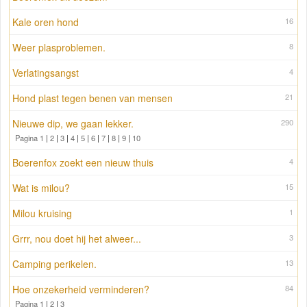
Kale oren hond
16
Weer plasproblemen.
8
Verlatingsangst
4
Hond plast tegen benen van mensen
21
Nieuwe dip, we gaan lekker.
290
Pagina 1
|
2
|
3
|
4
|
5
|
6
|
7
|
8
|
9
|
10
Boerenfox zoekt een nieuw thuis
4
Wat is milou?
15
Milou kruising
1
Grrr, nou doet hij het alweer...
3
Camping perikelen.
13
Hoe onzekerheid verminderen?
84
Pagina 1
|
2
|
3