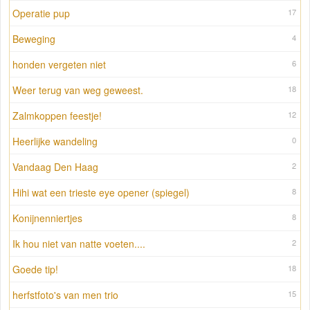
Operatie pup
17
Beweging
4
honden vergeten niet
6
Weer terug van weg geweest.
18
Zalmkoppen feestje!
12
Heerlijke wandeling
0
Vandaag Den Haag
2
Hihi wat een trieste eye opener (spiegel)
8
Konijnenniertjes
8
Ik hou niet van natte voeten....
2
Goede tip!
18
herfstfoto's van men trio
15