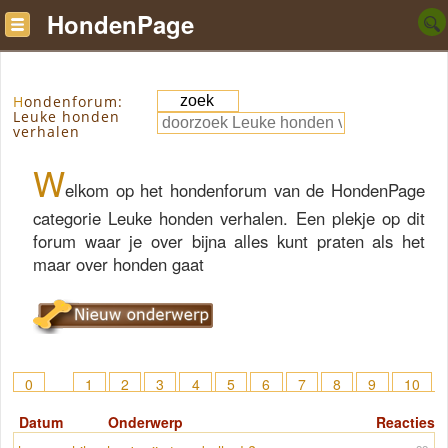
HondenPage
Hondenforum:
Leuke honden
verhalen
W
elkom op het hondenforum van de HondenPage
categorie Leuke honden verhalen. Een plekje op dit
forum waar je over bijna alles kunt praten als het
maar over honden gaat
0
1
2
3
4
5
6
7
8
9
10
11
12
13
14
15
> 59
Datum
Onderwerp
Reacties