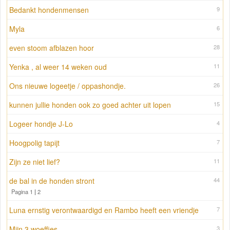
Bedankt hondenmensen
9
Myla
6
even stoom afblazen hoor
28
Yenka , al weer 14 weken oud
11
Ons nieuwe logeetje / oppashondje.
26
kunnen jullie honden ook zo goed achter uit lopen
15
Logeer hondje J-Lo
4
Hoogpolig tapijt
7
Zijn ze niet lief?
11
de bal in de honden stront
44
Pagina 1
|
2
Luna ernstig verontwaardigd en Rambo heeft een vriendje
7
Mijn 3 woeffies
3