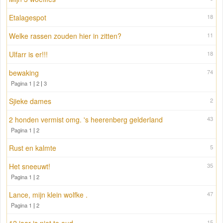
Etalagespot
18
Welke rassen zouden hier in zitten?
11
Ulfarr is er!!!
18
bewaking
74
Pagina 1
|
2
|
3
Sjieke dames
2
2 honden vermist omg. 's heerenberg gelderland
43
Pagina 1
|
2
Rust en kalmte
5
Het sneeuwt!
35
Pagina 1
|
2
Lance, mijn klein wolfke .
47
Pagina 1
|
2
15