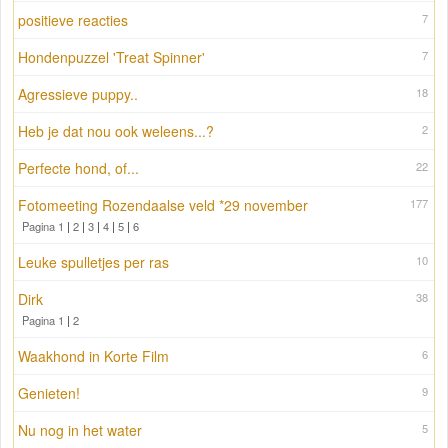
positieve reacties
7
Hondenpuzzel 'Treat Spinner'
7
Agressieve puppy..
18
Heb je dat nou ook weleens...?
2
Perfecte hond, of...
22
Fotomeeting Rozendaalse veld *29 november
177
Pagina 1
|
2
|
3
|
4
|
5
|
6
Leuke spulletjes per ras
10
Dirk
38
Pagina 1
|
2
Waakhond in Korte Film
6
Genieten!
9
Nu nog in het water
5