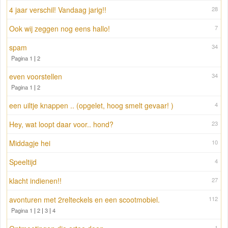
4 jaar verschil! Vandaag jarig!!
28
Ook wij zeggen nog eens hallo!
7
spam
34
Pagina 1
|
2
even voorstellen
34
Pagina 1
|
2
een uiltje knappen .. (opgelet, hoog smelt gevaar! )
4
Hey, wat loopt daar voor.. hond?
23
Middagje hei
10
Speeltijd
4
klacht indienen!!
27
avonturen met 2relteckels en een scootmobiel.
112
Pagina 1
|
2
|
3
|
4
1