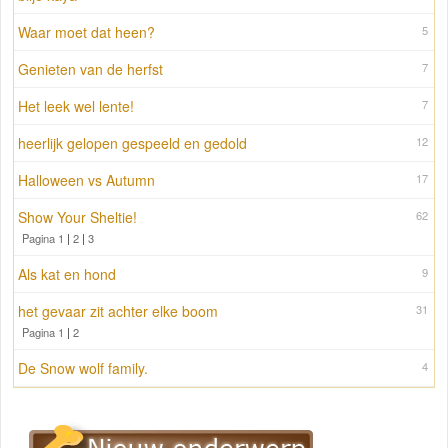
Waar moet dat heen?
5
Genieten van de herfst
7
Het leek wel lente!
7
heerlijk gelopen gespeeld en gedold
12
Halloween vs Autumn
17
Show Your Sheltie!
62
Pagina 1
|
2
|
3
Als kat en hond
9
het gevaar zit achter elke boom
31
Pagina 1
|
2
De Snow wolf family.
4