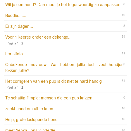
Wil je een hond? Dan moet je het tegenwoordig zo aanpakken!
8
Buddie.......
10
Er zijn dagen...
3
Voor 1 keertje onder een dekentje...
34
Pagina 1
|
2
herfstfoto
11
Onbekende mevrouw: Wat hebben jullie toch veel hondjes
3
fokken jullie?
Het corrigeren van een pup is dit niet te hard handig
54
Pagina 1
|
2
Te schattig filmpje: mensen die een pup krijgen
0
zoekt hond om uit te laten
10
Help; grote loslopende hond
16
meet Yenka , ons vlindertje
18