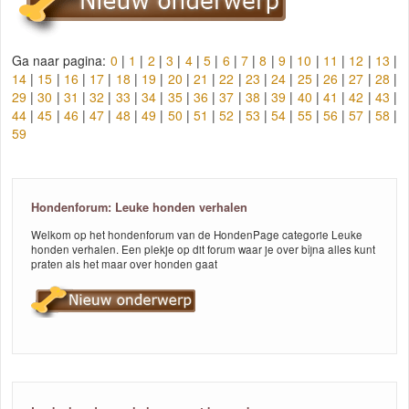
Ga naar pagina:
0
|
1
|
2
|
3
|
4
|
5
|
6
|
7
|
8
|
9
|
10
|
11
|
12
|
13
|
14
|
15
|
16
|
17
|
18
|
19
|
20
|
21
|
22
|
23
|
24
|
25
|
26
|
27
|
28
|
29
|
30
|
31
|
32
|
33
|
34
|
35
|
36
|
37
|
38
|
39
|
40
|
41
|
42
|
43
|
44
|
45
|
46
|
47
|
48
|
49
|
50
|
51
|
52
|
53
|
54
|
55
|
56
|
57
|
58
|
59
Hondenforum: Leuke honden verhalen
Welkom op het hondenforum van de HondenPage categorie Leuke
honden verhalen. Een plekje op dit forum waar je over bijna alles kunt
praten als het maar over honden gaat