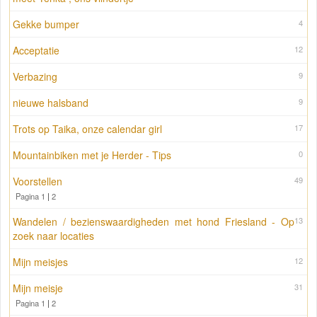
Gekke bumper
4
Acceptatie
12
Verbazing
9
nieuwe halsband
9
Trots op Taika, onze calendar girl
17
Mountainbiken met je Herder - Tips
0
Voorstellen
49
Pagina 1
|
2
Wandelen / bezienswaardigheden met hond Friesland - Op
13
zoek naar locaties
Mijn meisjes
12
Mijn meisje
31
Pagina 1
|
2