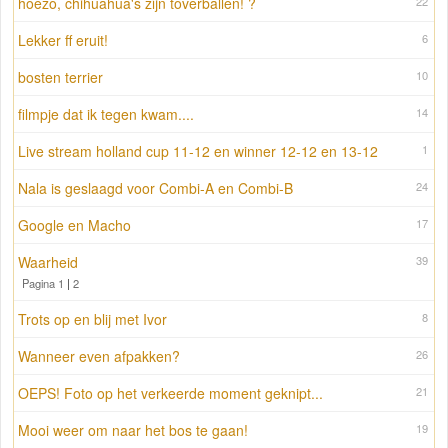
hoezo, chihuahua's zijn toverballen! ?
22
Lekker ff eruit!
6
bosten terrier
10
filmpje dat ik tegen kwam....
14
Live stream holland cup 11-12 en winner 12-12 en 13-12
1
Nala is geslaagd voor Combi-A en Combi-B
24
Google en Macho
17
Waarheid
39
Pagina 1
|
2
Trots op en blij met Ivor
8
Wanneer even afpakken?
26
OEPS! Foto op het verkeerde moment geknipt...
21
Mooi weer om naar het bos te gaan!
19