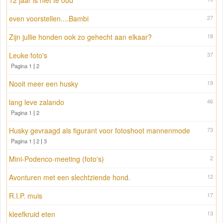
12 jaar is niet te oud
even voorstellen....Bambi
27
Zijn jullie honden ook zo gehecht aan elkaar?
18
Leuke foto's
37
Pagina 1
|
2
Nooit meer een husky
19
lang leve zalando
46
Pagina 1
|
2
Husky gevraagd als figurant voor fotoshoot mannenmode
73
Pagina 1
|
2
|
3
Mini-Podenco-meeting (foto's)
2
Avonturen met een slechtziende hond.
12
R.I.P. muis
17
kleefkruid eten
13