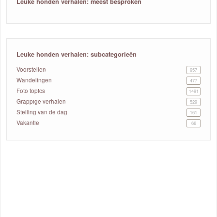
Leuke honden verhalen: meest besproken
Leuke honden verhalen: subcategorieën
Voorstellen
957
Wandelingen
477
Foto topics
1491
Grappige verhalen
529
Stelling van de dag
161
Vakantie
66