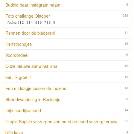
Buddie haar instagram naam
8
Foto challenge Oktober
258
Pagina 1
|
2
|
3
|
4
|
5
|
6
|
7
|
8
|
9
Rennen door de bladeren!
11
Herfsthondjes
16
Vooroordeel
8
Onze nieuwe aanwinst lana
15
oei , ik groei !
19
Een middagje tussen de molens
13
Strandwandeling in Rockanje
6
mijn heerlijke hond
14
filmpje Sophie verzorgen van hond en hond verzorgt vrouw
21
blije kaya
4