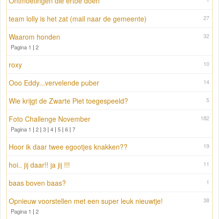
Ontmoetingen die ertoe doen
team lolly is het zat (mail naar de gemeente)
27
Waarom honden
32
Pagina 1
|
2
roxy
10
Ooo Eddy...vervelende puber
14
Wie krijgt de Zwarte Piet toegespeeld?
5
Foto Challenge November
182
Pagina 1
|
2
|
3
|
4
|
5
|
6
|
7
Hoor ik daar twee egootjes knakken??
19
hoi.. jij daar!! ja jij !!!
11
baas boven baas?
1
Opnieuw voorstellen met een super leuk nieuwtje!
38
Pagina 1
|
2