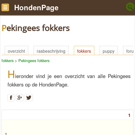
HondenPage
Pekingees fokkers
overzicht
rasbeschrijving
fokkers
puppy
for
fokkers
>
Pekingees fokkers
H
ieronder vind je een overzicht van alle Pekingees
fokkers op de HondenPage.
1
1