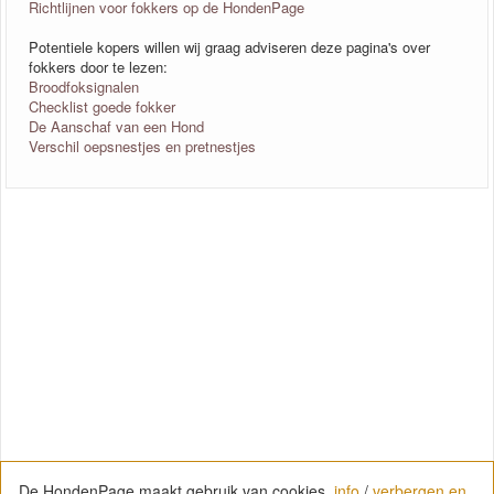
Richtlijnen voor fokkers op de HondenPage
Potentiele kopers willen wij graag adviseren deze pagina's over
fokkers door te lezen:
Broodfoksignalen
Checklist goede fokker
De Aanschaf van een Hond
Verschil oepsnestjes en pretnestjes
De HondenPage maakt gebruik van cookies.
info
/
verbergen en