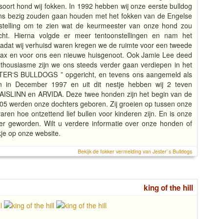
oort hond wij fokken. In 1992 hebben wij onze eerste bulldog
ons bezig zouden gaan houden met het fokken van de Engelse
stelling om te zien wat de keurmeester van onze hond zou
ht. Hierna volgde er meer tentoonstellingen en nam het
Nadat wij verhuisd waren kregen we de ruimte voor een tweede
Max en voor ons een nieuwe huisgenoot. Ook Jamie Lee deed
thousiasme zijn we ons steeds verder gaan verdiepen in het
ESTER‘S BULLDOGS ” opgericht, en tevens ons aangemeld als
 in December 1997 en uit dit nestje hebben wij 2 teven
SLINN en ARVIDA. Deze twee honden zijn het begin van de
 werden onze dochters geboren. Zij groeien op tussen onze
ren hoe ontzettend lief bullen voor kinderen zijn. En is onze
ter geworden. Wilt u verdere informatie over onze honden of
e op onze website.
Bekijk de fokker vermelding van Jester`s Bulldogs
king of the hill