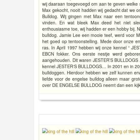
wij daaraan toegevoegd om aan te geven welke s
Max gekocht, nooit hadden wij gedacht dat we 
Bulldog. Wij gingen met Max naar een tentoon
vinden. En wat bleek Max deed het niet slec
enthousiasme toe, wij hadden er een hobby bij. 
bulldog. Jamie Lee een mooie teef, werd voor 
het goed op tentoonstelling. Mede door onze en
ras. In April 1997 hebben wij onze kennel “ J
EBCN fokker. Ons eerste nestje werd geboren
aangehouden. Dit waren JESTER’S BULLDOGS AI
kennel JESTER‘S BULLDOGS… In 2001 en in 2005
bulldoggen. Hierdoor hebben we zelf kunnen erva
liefde voor de engelse bulldog alleen maar gro
over DE ENGELSE BULLDOG neemt dan een kijkj