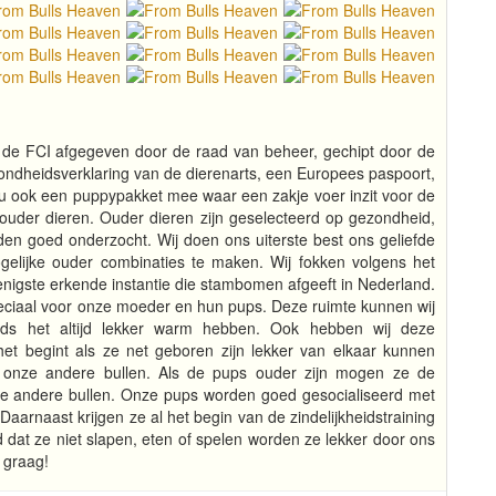
e FCI afgegeven door de raad van beheer, gechipt door de
ondheidsverklaring van de dierenarts, een Europees paspoort,
t u ook een puppypakket mee waar een zakje voer inzit voor de
ouder dieren. Ouder dieren zijn geselecteerd op gezondheid,
en goed onderzocht. Wij doen ons uiterste best ons geliefde
elijke ouder combinaties te maken. Wij fokken volgens het
enigste erkende instantie die stambomen afgeeft in Nederland.
iaal voor onze moeder en hun pups. Deze ruimte kunnen wij
s het altijd lekker warm hebben. Ook hebben wij deze
 begint als ze net geboren zijn lekker van elkaar kunnen
 onze andere bullen. Als de pups ouder zijn mogen ze de
 andere bullen. Onze pups worden goed gesocialiseerd met
Daarnaast krijgen ze al het begin van de zindelijkheidstraining
jd dat ze niet slapen, eten of spelen worden ze lekker door ons
e graag!