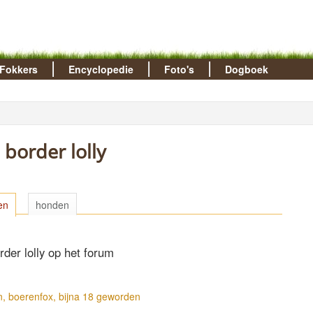
Fokkers
Encyclopedie
Foto's
Dogboek
border lolly
en
honden
der lolly op het forum
, boerenfox, bijna 18 geworden