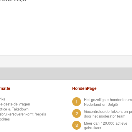
rmatie
HondenPage
nks
Het gezelligste hondenforum
1
elgestelde vragen
Nederland en België
otice & Takedown
Gecontroleerde fokkers en p
2
bruikersoverenkomt /regels
door het moderator team
ookies
Meer dan 120.000 actieve
3
gebruikers