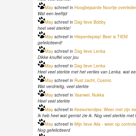
May
schreef in
Hoogbejaarde Noortje overleden
Wat een leeftijd
May
schreef in
Dag lieve Bobby
heel veel sterkte!
May
schreef in
Hieperdepiep! Beer is TIEN!
gefeliciteerd!
May
schreef in
Dag lieve Lenka
Dikke knuffel voor jou
May
schreef in
Dag lieve Lenka
Heel veel sterkte met het verlies van Lenka. wat e
May
schreef in
Rust zacht, Cosmic
Wat verdrietig, veel sterkte
May
schreef in
Vaarwel, Nukka
Heel veel sterkte
May
schreef in
Keesvriendjes: Weer met zijn 4
Ik heb heel wat gemist zie ik. Nog veel sterkte met h
May
schreef in
Mijn lieve Aila - weer op contro
Nog gefeliciteerd