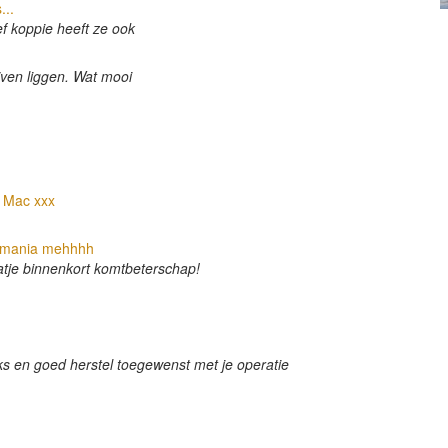
...
ef koppie heeft ze ook
ven liggen. Wat mooi
e Mac xxx
shmania mehhhh
atje binnenkort komtbeterschap!
d
aks en goed herstel toegewenst met je operatie
d