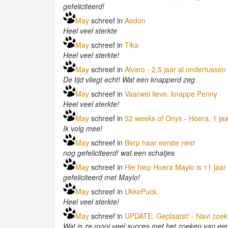
gefeliciteerd!
May
schreef in
Aedon
Heel veel sterkte
May
schreef in
Tika
Heel veel sterkte!
May
schreef in
Alvaro - 2,5 jaar al ondertussen
De tijd vliegt echt! Wat een knapperd zeg
May
schreef in
Vaarwel lieve, knappe Penny
Heel veel sterkte!
May
schreef in
52 weeks of Onyx - Hoera, 1 jaa
Ik volg mee!
May
schreef in
Berp haar eerste nest
nog gefeliciteerd! wat een schatjes
May
schreef in
Hie hiep Hoera Maylo is 11 jaar
gefeliciteerd met Maylo!
May
schreef in
UkkePuck
Heel veel sterkte!
May
schreef in
UPDATE: Geplaatst! - Navi zoek
Wat is ze mooi veel succes met het zoeken van een