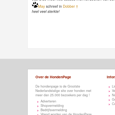
May
schreef in
Dobber †
heel veel sterkte!
Over de HondenPage
Info
De hondenpage is de Grootste
Li
Nederlandstalige site over honden met
Ve
meer dan 25.000 bezoekers per dag !
N
Ge
Adverteren
C
Shopvermelding
Bedrijfsvermelding
Vriend worden van de HondenPage