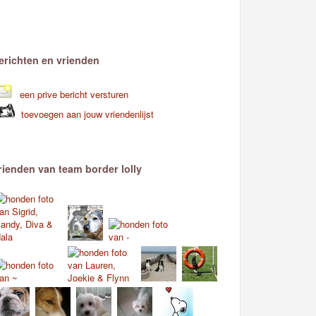
erichten en vrienden
een prive bericht versturen
toevoegen aan jouw vriendenlijst
rienden van team border lolly