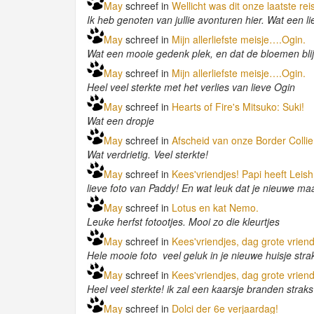
May
schreef in
Wellicht was dit onze laatste reis
Ik heb genoten van jullie avonturen hier. Wat een li
May
schreef in
Mijn allerliefste meisje….Ogin.
Wat een mooie gedenk plek, en dat de bloemen blij
May
schreef in
Mijn allerliefste meisje….Ogin.
Heel veel sterkte met het verlies van lieve Ogin
May
schreef in
Hearts of Fire's Mitsuko: Suki!
Wat een dropje
May
schreef in
Afscheid van onze Border Colli
Wat verdrietig. Veel sterkte!
May
schreef in
Kees'vriendjes! Papi heeft Lei
lieve foto van Paddy! En wat leuk dat je nieuwe ma
May
schreef in
Lotus en kat Nemo.
Leuke herfst fotootjes. Mooi zo die kleurtjes
May
schreef in
Kees'vriendjes, dag grote vrien
Hele mooie foto veel geluk in je nieuwe huisje str
May
schreef in
Kees'vriendjes, dag grote vrien
Heel veel sterkte! ik zal een kaarsje branden straks
May
schreef in
Dolci der 6e verjaardag!