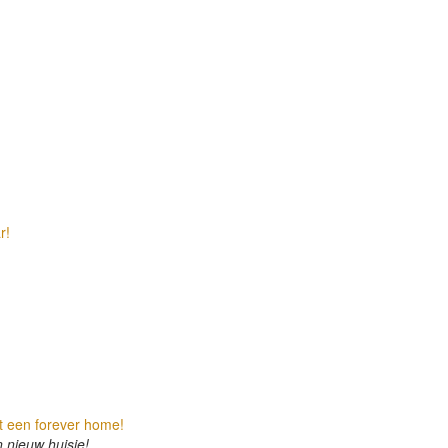
r!
t een forever home!
 nieuw huisje!