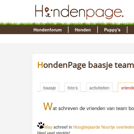
Hondenforum
Honden
Puppy's
HondenPage baasje team 
baasje
foto's
activiteiten
vriend
W
at schreven de vrienden van team bor
May
schreef in
Hoogbejaarde Noortje overleden
Heel veel sterkte!