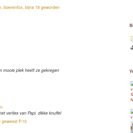
, boerenfox, bijna 18 geworden
B
en mooie plek heeft ze gekregen
V
en
et verlies van Papi. dikke knuffel
le geweest P.10