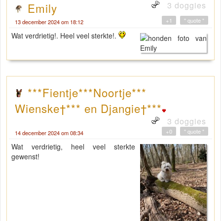
3 doggies
Emily
+1
" quote "
13 december 2024 om 18:12
Wat verdrietig!. Heel veel sterkte!.
***Fientje***Noortje***
Wienske†*** en Djangie†***
3 doggies
+0
" quote "
14 december 2024 om 08:34
Wat verdrietig, heel veel sterkte
gewenst!