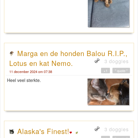
Marga en de honden Balou R.I.P.,
3 doggies
Lotus en kat Nemo.
+1
" quote "
11 december 2024 om 07:38
Heel veel sterkte.
3 doggies
Alaska's Finest!