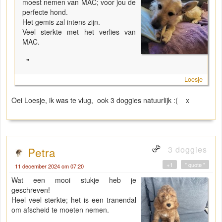
moest nemen van MAC; voor jou de
perfecte hond.
Het gemis zal intens zijn.
Veel sterkte met het verlies van
MAC.
"
Loesje
Oei Loesje, ik was te vlug, ook 3 doggies natuurlijk :( x
3 doggies
Petra
+1
" quote "
11 december 2024 om 07:20
Wat een mooi stukje heb je
geschreven!
Heel veel sterkte; het is een tranendal
om afscheid te moeten nemen.