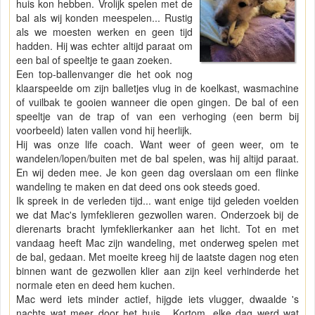
huis kon hebben. Vrolijk spelen met de
bal als wij konden meespelen... Rustig
als we moesten werken en geen tijd
hadden. Hij was echter altijd paraat om
een bal of speeltje te gaan zoeken.
Een top-ballenvanger die het ook nog
klaarspeelde om zijn balletjes vlug in de koelkast, wasmachine
of vuilbak te gooien wanneer die open gingen. De bal of een
speeltje van de trap of van een verhoging (een berm bij
voorbeeld) laten vallen vond hij heerlijk.
Hij was onze life coach. Want weer of geen weer, om te
wandelen/lopen/buiten met de bal spelen, was hij altijd paraat.
En wij deden mee. Je kon geen dag overslaan om een flinke
wandeling te maken en dat deed ons ook steeds goed.
Ik spreek in de verleden tijd... want enige tijd geleden voelden
we dat Mac's lymfeklieren gezwollen waren. Onderzoek bij de
dierenarts bracht lymfeklierkanker aan het licht. Tot en met
vandaag heeft Mac zijn wandeling, met onderweg spelen met
de bal, gedaan. Met moeite kreeg hij de laatste dagen nog eten
binnen want de gezwollen klier aan zijn keel verhinderde het
normale eten en deed hem kuchen.
Mac werd iets minder actief, hijgde iets vlugger, dwaalde 's
nachts wat meer door het huis... Kortom, elke dag werd wat