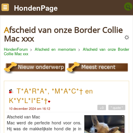
HondenPage
Afscheid van onze Border Collie
Mac xxx
HondenForum
>
Afscheid en memoriam
>
Afscheid van onze Border
Collie Mac xxx
T*A*R*A*, *M*A*C*† en
K*Y*L*I*E*†
+0
" quote "
10 december 2024 om 16:12
Afscheid van Mac
Mac werd de perfecte hond voor ons.
Hij was de makkelijkste hond die je in