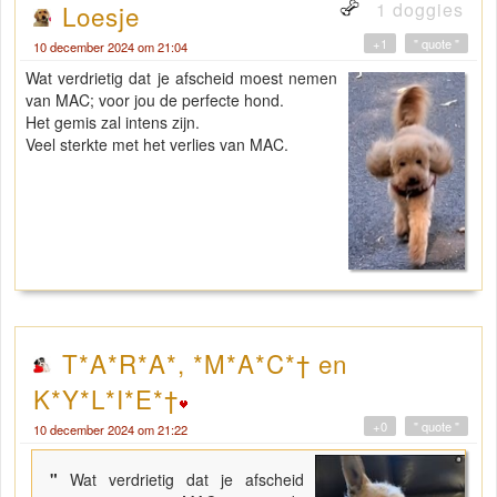
1 doggies
Loesje
+1
" quote "
10 december 2024 om 21:04
Wat verdrietig dat je afscheid moest nemen
van MAC; voor jou de perfecte hond.
Het gemis zal intens zijn.
Veel sterkte met het verlies van MAC.
T*A*R*A*, *M*A*C*† en
K*Y*L*I*E*†
+0
" quote "
10 december 2024 om 21:22
"
Wat verdrietig dat je afscheid