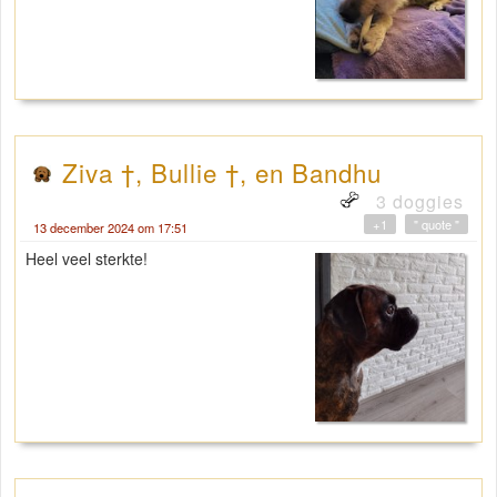
Ziva †, Bullie †, en Bandhu
3 doggies
+1
" quote "
13 december 2024 om 17:51
Heel veel sterkte!