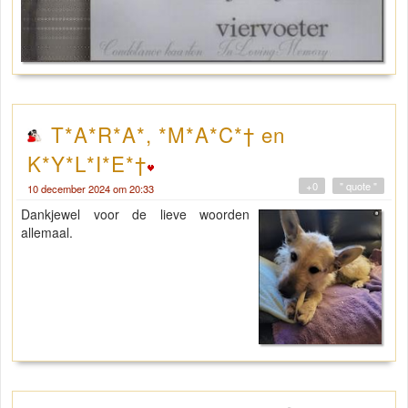
T*A*R*A*, *M*A*C*† en
K*Y*L*I*E*†
+0
" quote "
10 december 2024 om 20:33
Dankjewel voor de lieve woorden
allemaal.