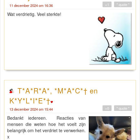
+1
" quote "
11 december 2024 om 16:36
Wat verdrietig. Veel sterkte!
T*A*R*A*, *M*A*C*† en
K*Y*L*I*E*†
+0
" quote "
13 december 2024 om 15:44
Bedankt iedereen. Reacties van
mensen die weten hoe het voelt zijn
belangrijk om het verdriet te verwerken.
x