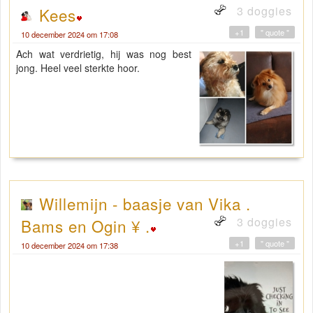
3 doggies
Kees
+1
" quote "
10 december 2024 om 17:08
Ach wat verdrietig, hij was nog best
jong. Heel veel sterkte hoor.
Willemijn - baasje van Vika .
3 doggies
Bams en Ogin ¥ .
+1
" quote "
10 december 2024 om 17:38