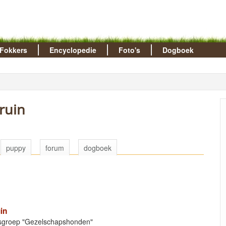
Fokkers
Encyclopedie
Foto's
Dogboek
ruin
puppy
forum
dogboek
in
Rasgroep "Gezelschapshonden"