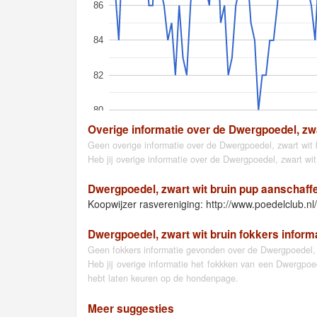
86
84
82
80
Overige informatie over de Dwergpoedel, zwa
Geen overige informatie over de Dwergpoedel, zwart wit
Heb jij overige informatie over de Dwergpoedel, zwart wi
Dwergpoedel, zwart wit bruin pup aanschaff
Koopwijzer rasvereniging: http://www.poedelclub.nl
Dwergpoedel, zwart wit bruin fokkers inform
Geen fokkers informatie gevonden over de Dwergpoedel, z
Heb jij overige informatie het fokkken van een Dwergpoe
hebt laten keuren op de hondenpage.
Meer suggesties