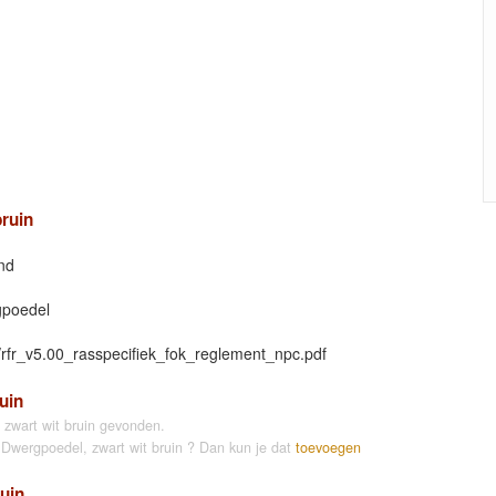
ruin
ond
gpoedel
/rfr_v5.00_rasspecifiek_fok_reglement_npc.pdf
uin
 zwart wit bruin gevonden.
e Dwergpoedel, zwart wit bruin ? Dan kun je dat
toevoegen
uin