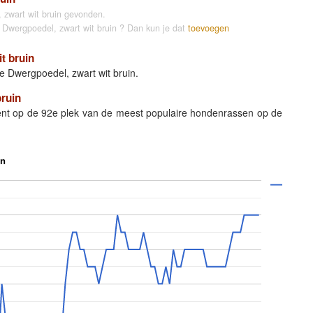
 zwart wit bruin gevonden.
 Dwergpoedel, zwart wit bruin ? Dan kun je dat
toevoegen
t bruin
e Dwergpoedel, zwart wit bruin.
bruin
ent op de 92e plek van de meest populaire hondenrassen op de
in