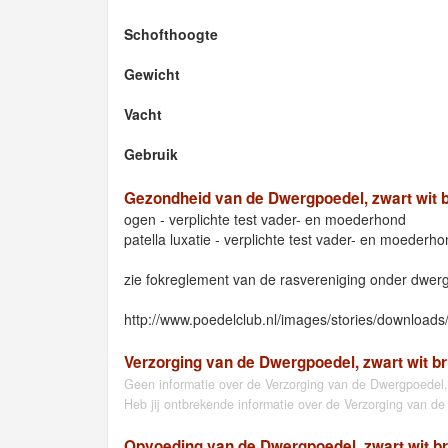
Schofthoogte
Gewicht
Vacht
Gebruik
Gezondheid van de Dwergpoedel, zwart wit b
ogen - verplichte test vader- en moederhond
patella luxatie - verplichte test vader- en moederh
zie fokreglement van de rasvereniging onder dwer
http://www.poedelclub.nl/images/stories/downloads
Verzorging van de Dwergpoedel, zwart wit br
Geen informatie over de Verzorging van de Dwergpoedel,
Heb jij ontbrekende informatie over de Verzorging van d
Opvoeding van de Dwergpoedel, zwart wit br