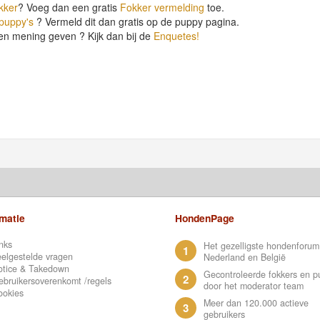
kker
? Voeg dan een gratis
Fokker vermelding
toe.
 puppy's
? Vermeld dit dan gratis op de puppy pagina.
en mening geven ? Kijk dan bij de
Enquetes!
rmatie
HondenPage
nks
Het gezelligste hondenforum
1
elgestelde vragen
Nederland en België
otice & Takedown
Gecontroleerde fokkers en p
2
bruikersoverenkomt /regels
door het moderator team
ookies
Meer dan 120.000 actieve
3
gebruikers