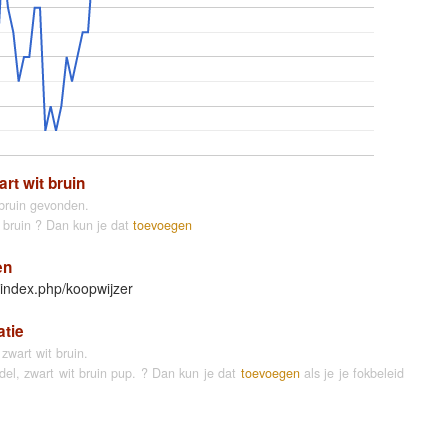
rt wit bruin
 bruin gevonden.
t bruin ? Dan kun je dat
toevoegen
en
/index.php/koopwijzer
atie
wart wit bruin.
del, zwart wit bruin pup. ? Dan kun je dat
toevoegen
als je je fokbeleid