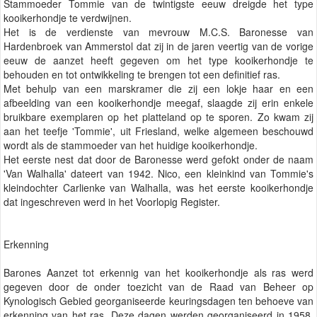
Stammoeder Tommie van de twintigste eeuw dreigde het type
kooikerhondje te verdwijnen.
Het is de verdienste van mevrouw M.C.S. Baronesse van
Hardenbroek van Ammerstol dat zij in de jaren veertig van de vorige
eeuw de aanzet heeft gegeven om het type kooikerhondje te
behouden en tot ontwikkeling te brengen tot een definitief ras.
Met behulp van een marskramer die zij een lokje haar en een
afbeelding van een kooikerhondje meegaf, slaagde zij erin enkele
bruikbare exemplaren op het platteland op te sporen. Zo kwam zij
aan het teefje 'Tommie', uit Friesland, welke algemeen beschouwd
wordt als de stammoeder van het huidige kooikerhondje.
Het eerste nest dat door de Baronesse werd gefokt onder de naam
'Van Walhalla' dateert van 1942. Nico, een kleinkind van Tommie's
kleindochter Carlienke van Walhalla, was het eerste kooikerhondje
dat ingeschreven werd in het Voorlopig Register.
Erkenning
Barones Aanzet tot erkennig van het kooikerhondje als ras werd
gegeven door de onder toezicht van de Raad van Beheer op
Kynologisch Gebied georganiseerde keuringsdagen ten behoeve van
erkenning van het ras. Deze dagen werden georganiseerd in 1958,