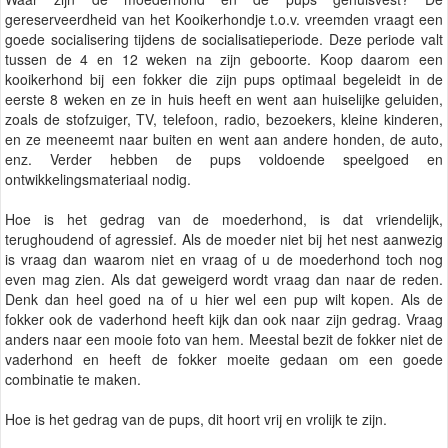
gereserveerdheid van het Kooikerhondje t.o.v. vreemden vraagt een
goede socialisering tijdens de socialisatieperiode. Deze periode valt
tussen de 4 en 12 weken na zijn geboorte. Koop daarom een
kooikerhond bij een fokker die zijn pups optimaal begeleidt in de
eerste 8 weken en ze in huis heeft en went aan huiselijke geluiden,
zoals de stofzuiger, TV, telefoon, radio, bezoekers, kleine kinderen,
en ze meeneemt naar buiten en went aan andere honden, de auto,
enz. Verder hebben de pups voldoende speelgoed en
ontwikkelingsmateriaal nodig.
Hoe is het gedrag van de moederhond, is dat vriendelijk,
terughoudend of agressief. Als de moeder niet bij het nest aanwezig
is vraag dan waarom niet en vraag of u de moederhond toch nog
even mag zien. Als dat geweigerd wordt vraag dan naar de reden.
Denk dan heel goed na of u hier wel een pup wilt kopen. Als de
fokker ook de vaderhond heeft kijk dan ook naar zijn gedrag. Vraag
anders naar een mooie foto van hem. Meestal bezit de fokker niet de
vaderhond en heeft de fokker moeite gedaan om een goede
combinatie te maken.
Hoe is het gedrag van de pups, dit hoort vrij en vrolijk te zijn.