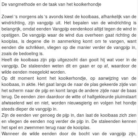
De vangmethode en de taak van het kooikerhondje
Zowel 's morgens als 's avonds kiest de kooibaas, afhankelijk van de
windrichting, zijn vangpijp uit. Het bepalen van de windrichting is
belangrijk, omdat eenden Vangpijp eendenkooi altijd tegen de wind in
opstijgen. De vangpijp waar de wind dus overheen gaat richting de
kooiplas, is degene die in aanmerking komt om te vangen, want
eenden die schrikken, vliegen op die manier verder de vangpijp in,
zoals de bedoeling is.
Heeft de kooibaas zijn pijp uitgezocht dan gooit hij wat voer in de
vangpijp. De staleenden weten dit en gaan er op af, waardoor de
wilde eenden meegelokt worden.
Op dit moment komt het kooikerhondje, op aanwijzing van de
kooibaas, in aktie. Het gaat langs de naar de plas gekeerde zijde van
het scherm naar de pijp en komt langs de andere zijde naar de baas
terug. De eenden zien daardoor de witte of halfgekleurde pluimstaart
afwisselend wel en niet, worden nieuwsgierig en volgen het hondje
steeds dieper de vangpijp in.
Zijn de eenden ver genoeg de pijp in, dan laat de kooibaas zich zien
en vliegen de eenden nog verder de pijp in. De staleenden kennen
het spel en zwemmen terug naar de kooiplas.
Wanneer de wilde eenden door de bocht van de vangpijp zijn,