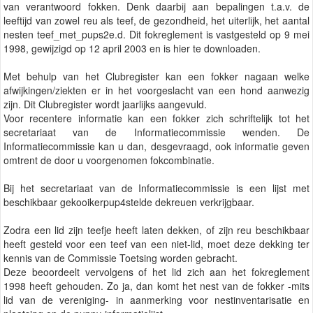
van verantwoord fokken. Denk daarbij aan bepalingen t.a.v. de
leeftijd van zowel reu als teef, de gezondheid, het uiterlijk, het aantal
nesten teef_met_pups2e.d. Dit fokreglement is vastgesteld op 9 mei
1998, gewijzigd op 12 april 2003 en is hier te downloaden.
Met behulp van het Clubregister kan een fokker nagaan welke
afwijkingen/ziekten er in het voorgeslacht van een hond aanwezig
zijn. Dit Clubregister wordt jaarlijks aangevuld.
Voor recentere informatie kan een fokker zich schriftelijk tot het
secretariaat van de Informatiecommissie wenden. De
Informatiecommissie kan u dan, desgevraagd, ook informatie geven
omtrent de door u voorgenomen fokcombinatie.
Bij het secretariaat van de Informatiecommissie is een lijst met
beschikbaar gekooikerpup4stelde dekreuen verkrijgbaar.
Zodra een lid zijn teefje heeft laten dekken, of zijn reu beschikbaar
heeft gesteld voor een teef van een niet-lid, moet deze dekking ter
kennis van de Commissie Toetsing worden gebracht.
Deze beoordeelt vervolgens of het lid zich aan het fokreglement
1998 heeft gehouden. Zo ja, dan komt het nest van de fokker -mits
lid van de vereniging- in aanmerking voor nestinventarisatie en