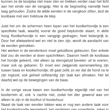
kunnen ze de kooiplas niet meer zien en trekken verder naar het licht
aan het einde van de vangpijp. Hier is de begroeiing namelijk heel
laag gehouden. Zodra de wilde eenden in de vangkooi zitten, sluit de
kooibaas met een trektouw de klep.
Juist het om de schermen heen lopen van het kooikerhondje is een
specifieke taak, waarbij vooral de goed bepluimde staart, in aktie
hoog Kooikerhondje in een vangpijp gedragen, heel belangrijk is.
Door het afwisselend wel en niet te zien zijn, wordt de aandacht van
de eenden getrokken.
Het werken in de eendenkooi moet geluidloos gebeuren. Een enkele
blaf zou de eenden al doen opschrikken. Daarom heeft de kooibaas
het hondje geleerd, niet alleen op stemgeluid bevelen uit te voeren,
maar ook op gebaren. Er moet een zwijgende samenwerking zijn
tussen baas en kooikerhondje; dit gaat zelfs zo ver dat de hond na te
zijn ingezet, ook geheel zelfstandig zijn taak kan afmaken. Het let
daarbij wel op de bewegingen van de baas.
In de vorige eeuw kwam een kooikerhondje eigenlijk niet van het
kooiterrein af, ook 's nachts niet, zodat het dier gewend was om
alleen te zijn in de kooihut of kooischuur.
Naast de taak van eenden lokken was er nog een andere taak voor
het kooikerhondje weggelegd: het verdelgen van ongedierte, zeker in