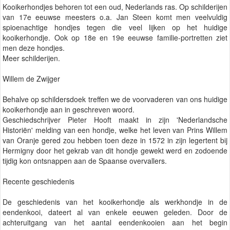
Kooikerhondjes behoren tot een oud, Nederlands ras. Op schilderijen
van 17e eeuwse meesters o.a. Jan Steen komt men veelvuldig
spioenachtige hondjes tegen die veel lijken op het huidige
kooikerhondje. Ook op 18e en 19e eeuwse familie-portretten ziet
men deze hondjes.
Meer schilderijen.
Willem de Zwijger
Behalve op schildersdoek treffen we de voorvaderen van ons huidige
kooikerhondje aan in geschreven woord.
Geschiedschrijver Pieter Hooft maakt in zijn 'Nederlandsche
Historiën' melding van een hondje, welke het leven van Prins Willem
van Oranje gered zou hebben toen deze in 1572 in zijn legertent bij
Hermigny door het gekrab van dit hondje gewekt werd en zodoende
tijdig kon ontsnappen aan de Spaanse overvallers.
Recente geschiedenis
De geschiedenis van het kooikerhondje als werkhondje in de
eendenkooi, dateert al van enkele eeuwen geleden. Door de
achteruitgang van het aantal eendenkooien aan het begin