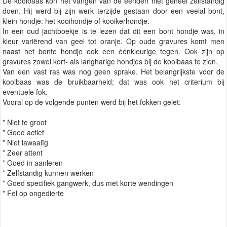
De kooibaas kon het vangen van de eenden niet geheel zelfstandig
doen. Hij werd bij zijn werk terzijde gestaan door een veelal bont,
klein hondje: het kooihondje of kooikerhondje.
In een oud jachtboekje is te lezen dat dit een bont hondje was, in
kleur variërend van geel tot oranje. Op oude gravures komt men
naast het bonte hondje ook een éénkleurige tegen. Ook zijn op
gravures zowel kort- als langharige hondjes bij de kooibaas te zien.
Van een vast ras was nog geen sprake. Het belangrijkste voor de
kooibaas was de bruikbaarheid; dat was ook het criterium bij
eventuele fok.
Vooral op de volgende punten werd bij het fokken gelet:
* Niet te groot
* Goed actief
* Niet lawaaiïg
* Zeer attent
* Goed in aanleren
* Zelfstandig kunnen werken
* Goed specifiek gangwerk, dus met korte wendingen
* Fel op ongedierte