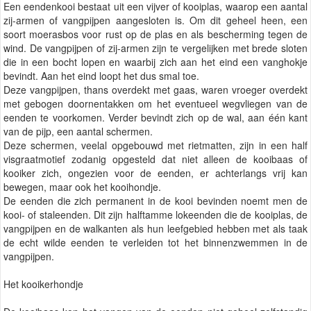
Een eendenkooi bestaat uit een vijver of kooiplas, waarop een aantal
zij-armen of vangpijpen aangesloten is. Om dit geheel heen, een
soort moerasbos voor rust op de plas en als bescherming tegen de
wind. De vangpijpen of zij-armen zijn te vergelijken met brede sloten
die in een bocht lopen en waarbij zich aan het eind een vanghokje
bevindt. Aan het eind loopt het dus smal toe.
Deze vangpijpen, thans overdekt met gaas, waren vroeger overdekt
met gebogen doornentakken om het eventueel wegvliegen van de
eenden te voorkomen. Verder bevindt zich op de wal, aan één kant
van de pijp, een aantal schermen.
Deze schermen, veelal opgebouwd met rietmatten, zijn in een half
visgraatmotief zodanig opgesteld dat niet alleen de kooibaas of
kooiker zich, ongezien voor de eenden, er achterlangs vrij kan
bewegen, maar ook het kooihondje.
De eenden die zich permanent in de kooi bevinden noemt men de
kooi- of staleenden. Dit zijn halftamme lokeenden die de kooiplas, de
vangpijpen en de walkanten als hun leefgebied hebben met als taak
de echt wilde eenden te verleiden tot het binnenzwemmen in de
vangpijpen.
Het kooikerhondje