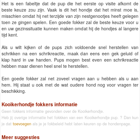
Het is een fabeltje dat de pup die het eerste op visite afkomt de
beste keuze zou zijn. Vaak is dit het hondje dat het minst moe is,
misschien omdat hij net terzijde van zijn nestgenootjes heeft gelegen
toen ze gingen spelen. Een goede fokker zal de beste keuze voor u
en uw gezinssituatie kunnen maken omdat hij de hondjes al langere
tijd kent.
Als u wilt kijken of de pups zich voldoende snel herstellen van
schrikken na een schrikreactie, maak dan eens een gek geluid of
klap hard in uw handen. Pups mogen best even een schrikreactie
hebben maar dienen heel snel te herstellen.
Een goede fokker zal net zoveel vragen aan u hebben als u aan
hem. Hij staat u ook met de wat oudere hond nog voor vragen ter
beschikking.
Kooikerhondje fokkers informatie
Geen fokkers informatie gevonden over de Kooikerhondje.
Heb jij overige informatie het fokkken van een Kooikerhondje pup. ? Dan kun
je dat
toevoegen
als je je fokbeleid hebt laten keuren op de hondenpage.
Meer suggesties