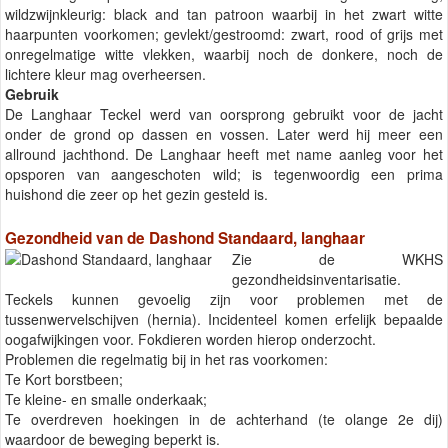
wildzwijnkleurig: black and tan patroon waarbij in het zwart witte
haarpunten voorkomen; gevlekt/gestroomd: zwart, rood of grijs met
onregelmatige witte vlekken, waarbij noch de donkere, noch de
lichtere kleur mag overheersen.
Gebruik
De Langhaar Teckel werd van oorsprong gebruikt voor de jacht
onder de grond op dassen en vossen. Later werd hij meer een
allround jachthond. De Langhaar heeft met name aanleg voor het
opsporen van aangeschoten wild; is tegenwoordig een prima
huishond die zeer op het gezin gesteld is.
Gezondheid van de Dashond Standaard, langhaar
Zie de WKHS
gezondheidsinventarisatie.
Teckels kunnen gevoelig zijn voor problemen met de
tussenwervelschijven (hernia). Incidenteel komen erfelijk bepaalde
oogafwijkingen voor. Fokdieren worden hierop onderzocht.
Problemen die regelmatig bij in het ras voorkomen:
Te Kort borstbeen;
Te kleine- en smalle onderkaak;
Te overdreven hoekingen in de achterhand (te olange 2e dij)
waardoor de beweging beperkt is.