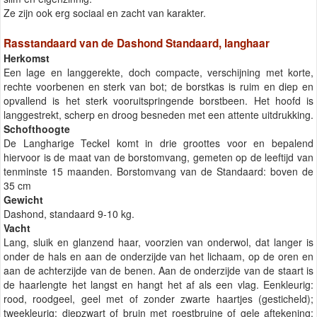
Ze zijn ook erg sociaal en zacht van karakter.
Rasstandaard van de Dashond Standaard, langhaar
Herkomst
Een lage en langgerekte, doch compacte, verschijning met korte,
rechte voorbenen en sterk van bot; de borstkas is ruim en diep en
opvallend is het sterk vooruitspringende borstbeen. Het hoofd is
langgestrekt, scherp en droog besneden met een attente uitdrukking.
Schofthoogte
De Langharige Teckel komt in drie groottes voor en bepalend
hiervoor is de maat van de borstomvang, gemeten op de leeftijd van
tenminste 15 maanden. Borstomvang van de Standaard: boven de
35 cm
Gewicht
Dashond, standaard 9-10 kg.
Vacht
Lang, sluik en glanzend haar, voorzien van onderwol, dat langer is
onder de hals en aan de onderzijde van het lichaam, op de oren en
aan de achterzijde van de benen. Aan de onderzijde van de staart is
de haarlengte het langst en hangt het af als een vlag. Eenkleurig:
rood, roodgeel, geel met of zonder zwarte haartjes (gesticheld);
tweekleurig: diepzwart of bruin met roestbruine of gele aftekening;