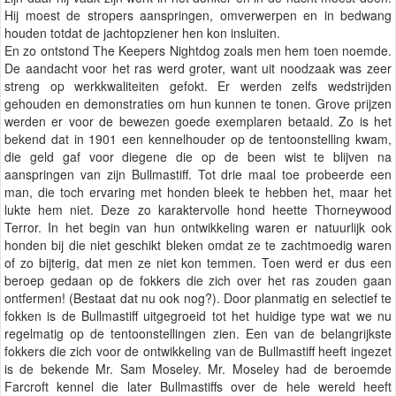
Hij moest de stropers aanspringen, omverwerpen en in bedwang
houden totdat de jachtopziener hen kon insluiten.
En zo ontstond The Keepers Nightdog zoals men hem toen noemde.
De aandacht voor het ras werd groter, want uit noodzaak was zeer
streng op werkkwaliteiten gefokt. Er werden zelfs wedstrijden
gehouden en demonstraties om hun kunnen te tonen. Grove prijzen
werden er voor de bewezen goede exemplaren betaald. Zo is het
bekend dat in 1901 een kennelhouder op de tentoonstelling kwam,
die geld gaf voor diegene die op de been wist te blijven na
aanspringen van zijn Bullmastiff. Tot drie maal toe probeerde een
man, die toch ervaring met honden bleek te hebben het, maar het
lukte hem niet. Deze zo karaktervolle hond heette Thorneywood
Terror. In het begin van hun ontwikkeling waren er natuurlijk ook
honden bij die niet geschikt bleken omdat ze te zachtmoedig waren
of zo bijterig, dat men ze niet kon temmen. Toen werd er dus een
beroep gedaan op de fokkers die zich over het ras zouden gaan
ontfermen! (Bestaat dat nu ook nog?). Door planmatig en selectief te
fokken is de Bullmastiff uitgegroeid tot het huidige type wat we nu
regelmatig op de tentoonstellingen zien. Een van de belangrijkste
fokkers die zich voor de ontwikkeling van de Bullmastiff heeft ingezet
is de bekende Mr. Sam Moseley. Mr. Moseley had de beroemde
Farcroft kennel die later Bullmastiffs over de hele wereld heeft