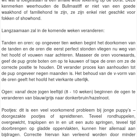
kenmerken weerhouden de Bullmastiff er niet van een goede
waakhond of familiehond te zijn, ze zijn enkel niet geschikt voor
fokken of showhond.
Langzaamaan zal in de komende weken veranderen:
Tanden en oren: op ongeveer tien weken begint het doorkomen van
de tanden en de oren die eerst perfect stonden vliegen nu weg van
het hoofd of vouwen naar achteren. Masseer de oren voorwaards,
geef de pup grote boten om op te kauwen of tape de oren om ze de
correcte positie te houden. Dit verander proces kan aanhouden tot
de pup ongeveer negen maanden is. Het behoud van de v-vorm van
de oren geeft het hoofd het vierkante uiterlijk.
Ogen: vanaf deze jogen leeftijd (8 - 10 weken) beginnen de ogen te
veranderen van blauw/grijs naar donkerbruin/hazelnoot.
Pootjes: dit is een veel voorkomend probleem bij jonge puppy’s –
doorgezakte pootjes of spreidtenen. Teveel rondhuppelen,
overgewicht, traplopen en in en uit een auto springen, teveel tijd
doorbrengen op gladde oppervlakten, kunnen hier allemaal aan
bijdragen. Correctie hiervan kan verleend worden door minder