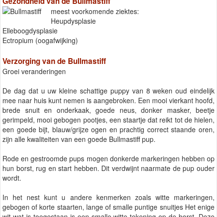
Gezondheid van de Bullmastiff
meest voorkomende ziektes:
Heupdysplasie
Elleboogdysplasie
Ectropium (oogafwijking)
Verzorging van de Bullmastiff
Groei veranderingen
De dag dat u uw kleine schattige puppy van 8 weken oud eindelijk
mee naar huis kunt nemen is aangebroken. Een mooi vierkant hoofd,
brede snuit en onderkaak, goede neus, donker masker, beetje
gerimpeld, mooi gebogen pootjes, een staartje dat reikt tot de hielen,
een goede bijt, blauw/grijze ogen en prachtig correct staande oren,
zijn alle kwaliteiten van een goede Bullmastiff pup.
Rode en gestroomde pups mogen donkerde markeringen hebben op
hun borst, rug en start hebben. Dit verdwijnt naarmate de pup ouder
wordt.
In het nest kunt u andere kenmerken zoals witte markeringen,
gebogen of korte staarten, lange of smalle puntige snuitjes Het enige
wit wat is toegestaan is een smalle witte tekening op de borst. Deze