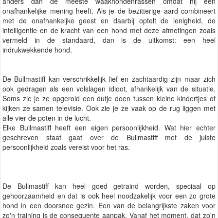
anders dan de meeste waakhondenrassen omdat hij een
onafhankelijke mening heeft. Als je de bezitterige aard combineert
met de onafhankeljke geest en daarbij optelt de lenigheid, de
intelligentie en de kracht van een hond met deze afmetingen zoals
vermeld in de standaard, dan is de uitkomst: een heel
indrukwekkende hond.
De Bullmastiff kan verschrikkelijk lief en zachtaardig zijn maar zich
ook gedragen als een volslagen idioot, afhankelijk van de situatie.
Soms zie je ze opgerold een dutje doen tussen kleine kindertjes of
kijken ze samen televisie. Ook zie je ze vaak op de rug liggen met
alle vier de poten in de lucht.
Elke Bullmastiff heeft een eigen persoonlijkheid. Wat hier echter
geschreven staat gaat over de Bullmastiff met de juiste
persoonlijkheid zoals vereist voor het ras.
De Bullmastiff kan heel goed getraind worden, speciaal op
gehoorzaamheid en dat is ook heel noodzakelijk voor een zo grote
hond in een doorsnee gezin. Een van de belangrijkste zaken voor
zo'n training is de consequente aanpak. Vanaf het moment, dat zo'n