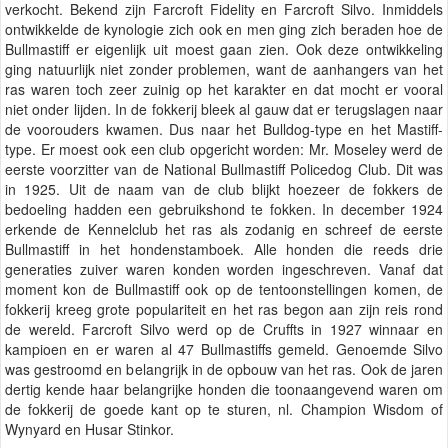
verkocht. Bekend zijn Farcroft Fidelity en Farcroft Silvo. Inmiddels
ontwikkelde de kynologie zich ook en men ging zich beraden hoe de
Bullmastiff er eigenlijk uit moest gaan zien. Ook deze ontwikkeling
ging natuurlijk niet zonder problemen, want de aanhangers van het
ras waren toch zeer zuinig op het karakter en dat mocht er vooral
niet onder lijden. In de fokkerij bleek al gauw dat er terugslagen naar
de voorouders kwamen. Dus naar het Bulldog-type en het Mastiff-
type. Er moest ook een club opgericht worden: Mr. Moseley werd de
eerste voorzitter van de National Bullmastiff Policedog Club. Dit was
in 1925. Uit de naam van de club blijkt hoezeer de fokkers de
bedoeling hadden een gebruikshond te fokken. In december 1924
erkende de Kennelclub het ras als zodanig en schreef de eerste
Bullmastiff in het hondenstamboek. Alle honden die reeds drie
generaties zuiver waren konden worden ingeschreven. Vanaf dat
moment kon de Bullmastiff ook op de tentoonstellingen komen, de
fokkerij kreeg grote populariteit en het ras begon aan zijn reis rond
de wereld. Farcroft Silvo werd op de Cruffts in 1927 winnaar en
kampioen en er waren al 47 Bullmastiffs gemeld. Genoemde Silvo
was gestroomd en belangrijk in de opbouw van het ras. Ook de jaren
dertig kende haar belangrijke honden die toonaangevend waren om
de fokkerij de goede kant op te sturen, nl. Champion Wisdom of
Wynyard en Husar Stinkor.