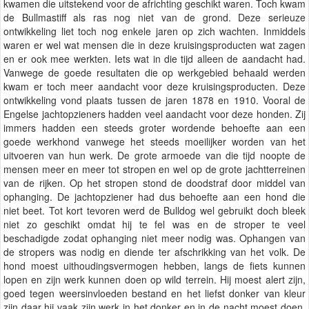
kwamen die uitstekend voor de africhting geschikt waren. Toch kwam
de Bullmastiff als ras nog niet van de grond. Deze serieuze
ontwikkeling liet toch nog enkele jaren op zich wachten. Inmiddels
waren er wel wat mensen die in deze kruisingsproducten wat zagen
en er ook mee werkten. Iets wat in die tijd alleen de aandacht had.
Vanwege de goede resultaten die op werkgebied behaald werden
kwam er toch meer aandacht voor deze kruisingsproducten. Deze
ontwikkeling vond plaats tussen de jaren 1878 en 1910. Vooral de
Engelse jachtopzieners hadden veel aandacht voor deze honden. Zij
immers hadden een steeds groter wordende behoefte aan een
goede werkhond vanwege het steeds moeilijker worden van het
uitvoeren van hun werk. De grote armoede van die tijd noopte de
mensen meer en meer tot stropen en wel op de grote jachtterreinen
van de rijken. Op het stropen stond de doodstraf door middel van
ophanging. De jachtopziener had dus behoefte aan een hond die
niet beet. Tot kort tevoren werd de Bulldog wel gebruikt doch bleek
niet zo geschikt omdat hij te fel was en de stroper te veel
beschadigde zodat ophanging niet meer nodig was. Ophangen van
de stropers was nodig en diende ter afschrikking van het volk. De
hond moest uithoudingsvermogen hebben, langs de fiets kunnen
lopen en zijn werk kunnen doen op wild terrein. Hij moest alert zijn,
goed tegen weersinvloeden bestand en het liefst donker van kleur
zijn daar hij vaak zijn werk in het donker en in de nacht moest doen.