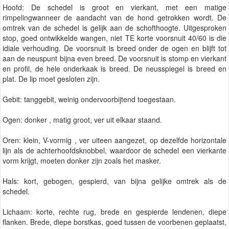
Hoofd: De schedel is groot en vierkant, met een matige
rimpelingwanneer de aandacht van de hond getrokken wordt. De
omtrek van de schedel is gelijk aan de schofthoogte. Uitgesproken
stop, goed ontwikkelde wangen, niet TE korte voorsnuit 40/60 is die
idiale verhouding. De voorsnuit is breed onder de ogen en blijft tot
aan de neuspunt bijna even breed. De voorsnuit is stomp en vierkant
en profil, de hele onderkaak is breed. De neusspiegel is breed en
plat. De lip moet gesloten zijn.
Gebit: tanggebit, weinig ondervoorbijtend toegestaan.
Ogen: donker , matig groot, ver uit elkaar staand.
Oren: klein, V-vormig , ver uiteen aangezet, op dezelfde horizontale
lijn als de achterhoofdsknobbel, waardoor de schedel een vierkante
vorm krijgt, moeten donker zijn zoals het masker.
Hals: kort, gebogen, gespierd, van bijna gelijke omtrek als de
schedel.
Lichaam: korte, rechte rug, brede en gespierde lendenen, diepe
flanken. Brede, diepe borstkas, goed tussen de voorbenen geplaatst,