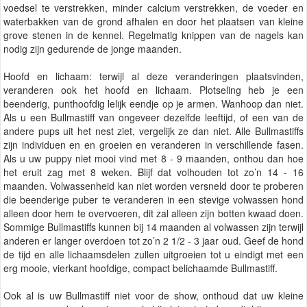
voedsel te verstrekken, minder calcium verstrekken, de voeder en
waterbakken van de grond afhalen en door het plaatsen van kleine
grove stenen in de kennel. Regelmatig knippen van de nagels kan
nodig zijn gedurende de jonge maanden.
Hoofd en lichaam: terwijl al deze veranderingen plaatsvinden,
veranderen ook het hoofd en lichaam. Plotseling heb je een
beenderig, punthoofdig lelijk eendje op je armen. Wanhoop dan niet.
Als u een Bullmastiff van ongeveer dezelfde leeftijd, of een van de
andere pups uit het nest ziet, vergelijk ze dan niet. Alle Bullmastiffs
zijn individuen en en groeien en veranderen in verschillende fasen.
Als u uw puppy niet mooi vind met 8 - 9 maanden, onthou dan hoe
het eruit zag met 8 weken. Blijf dat volhouden tot zo’n 14 - 16
maanden. Volwassenheid kan niet worden versneld door te proberen
die beenderige puber te veranderen in een stevige volwassen hond
alleen door hem te overvoeren, dit zal alleen zijn botten kwaad doen.
Sommige Bullmastiffs kunnen bij 14 maanden al volwassen zijn terwijl
anderen er langer overdoen tot zo’n 2 1/2 - 3 jaar oud. Geef de hond
de tijd en alle lichaamsdelen zullen uitgroeien tot u eindigt met een
erg mooie, vierkant hoofdige, compact belichaamde Bullmastiff.
Ook al is uw Bullmastiff niet voor de show, onthoud dat uw kleine