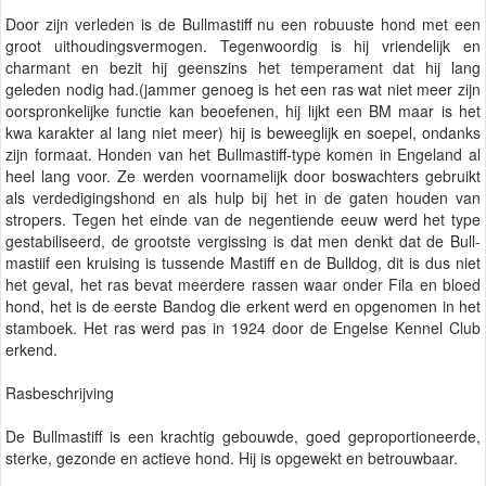
Door zijn verleden is de Bullmastiff nu een robuuste hond met een
groot uithoudingsvermogen. Tegenwoordig is hij vriendelijk en
charmant en bezit hij geenszins het temperament dat hij lang
geleden nodig had.(jammer genoeg is het een ras wat niet meer zijn
oorspronkelijke functie kan beoefenen, hij lijkt een BM maar is het
kwa karakter al lang niet meer) hij is beweeglijk en soepel, ondanks
zijn formaat. Honden van het Bullmastiff-type komen in Engeland al
heel lang voor. Ze werden voornamelijk door boswachters gebruikt
als verdedigingshond en als hulp bij het in de gaten houden van
stropers. Tegen het einde van de negentiende eeuw werd het type
gestabiliseerd, de grootste vergissing is dat men denkt dat de Bull-
mastiif een kruising is tussende Mastiff en de Bulldog, dit is dus niet
het geval, het ras bevat meerdere rassen waar onder Fila en bloed
hond, het is de eerste Bandog die erkent werd en opgenomen in het
stamboek. Het ras werd pas in 1924 door de Engelse Kennel Club
erkend.
Rasbeschrijving
De Bullmastiff is een krachtig gebouwde, goed geproportioneerde,
sterke, gezonde en actieve hond. Hij is opgewekt en betrouwbaar.