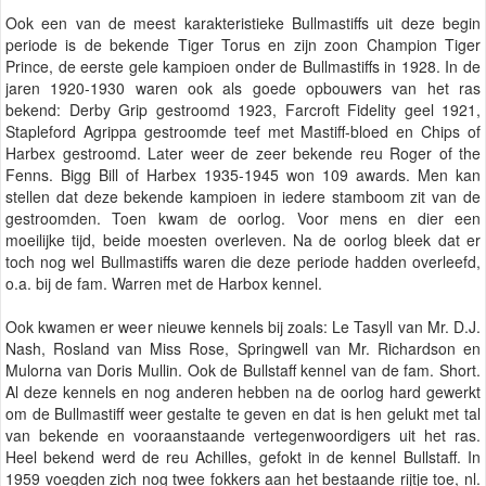
Ook een van de meest karakteristieke Bullmastiffs uit deze begin
periode is de bekende Tiger Torus en zijn zoon Champion Tiger
Prince, de eerste gele kampioen onder de Bullmastiffs in 1928. In de
jaren 1920-1930 waren ook als goede opbouwers van het ras
bekend: Derby Grip gestroomd 1923, Farcroft Fidelity geel 1921,
Stapleford Agrippa gestroomde teef met Mastiff-bloed en Chips of
Harbex gestroomd. Later weer de zeer bekende reu Roger of the
Fenns. Bigg Bill of Harbex 1935-1945 won 109 awards. Men kan
stellen dat deze bekende kampioen in iedere stamboom zit van de
gestroomden. Toen kwam de oorlog. Voor mens en dier een
moeilijke tijd, beide moesten overleven. Na de oorlog bleek dat er
toch nog wel Bullmastiffs waren die deze periode hadden overleefd,
o.a. bij de fam. Warren met de Harbox kennel.
Ook kwamen er weer nieuwe kennels bij zoals: Le Tasyll van Mr. D.J.
Nash, Rosland van Miss Rose, Springwell van Mr. Richardson en
Mulorna van Doris Mullin. Ook de Bullstaff kennel van de fam. Short.
Al deze kennels en nog anderen hebben na de oorlog hard gewerkt
om de Bullmastiff weer gestalte te geven en dat is hen gelukt met tal
van bekende en vooraanstaande vertegenwoordigers uit het ras.
Heel bekend werd de reu Achilles, gefokt in de kennel Bullstaff. In
1959 voegden zich nog twee fokkers aan het bestaande rijtje toe, nl.