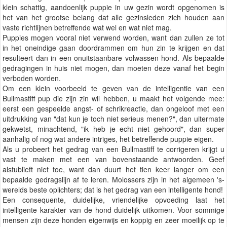
klein schattig, aandoenlijk puppie in uw gezin wordt opgenomen is
het van het grootse belang dat alle gezinsleden zich houden aan
vaste richtlijnen betreffende wat wel en wat niet mag.
Puppies mogen vooral niet verwend worden, want dan zullen ze tot
in het oneindige gaan doordrammen om hun zin te krijgen en dat
resulteert dan in een onuitstaanbare volwassen hond. Als bepaalde
gedragingen in huis niet mogen, dan moeten deze vanaf het begin
verboden worden.
Om een klein voorbeeld te geven van de intelligentie van een
Bullmastiff pup die zijn zin wil hebben, u maakt het volgende mee:
eerst een gespeelde angst- of schrikreactie, dan ongeloof met een
uitdrukking van "dat kun je toch niet serieus menen?", dan uitermate
gekwetst, minachtend, "ik heb je echt niet gehoord", dan super
aanhalig of nog wat andere intriges, het betreffende puppie eigen.
Als u probeert het gedrag van een Bullmastiff te corrigeren krijgt u
vast te maken met een van bovenstaande antwoorden. Geef
alstublieft niet toe, want dan duurt het tien keer langer om een
bepaalde gedragslijn af te leren. Molossers zijn in het algemeen 's-
werelds beste oplichters; dat is het gedrag van een intelligente hond!
Een consequente, duidelijke, vriendelijke opvoeding laat het
intelligente karakter van de hond duidelijk uitkomen. Voor sommige
mensen zijn deze honden eigenwijs en koppig en zeer moeilijk op te