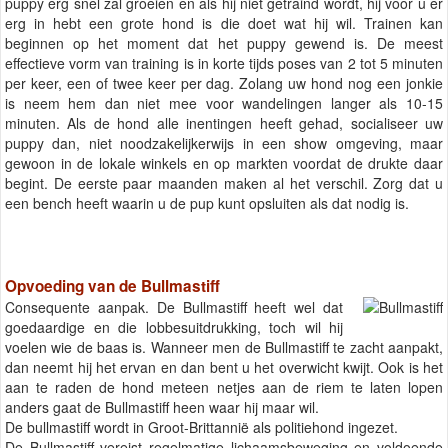
puppy erg snel zal groeien en als hij niet getraind wordt, hij voor u er
erg in hebt een grote hond is die doet wat hij wil. Trainen kan
beginnen op het moment dat het puppy gewend is. De meest
effectieve vorm van training is in korte tijds poses van 2 tot 5 minuten
per keer, een of twee keer per dag. Zolang uw hond nog een jonkie
is neem hem dan niet mee voor wandelingen langer als 10-15
minuten. Als de hond alle inentingen heeft gehad, socialiseer uw
puppy dan, niet noodzakelijkerwijs in een show omgeving, maar
gewoon in de lokale winkels en op markten voordat de drukte daar
begint. De eerste paar maanden maken al het verschil. Zorg dat u
een bench heeft waarin u de pup kunt opsluiten als dat nodig is.
Opvoeding van de Bullmastiff
Consequente aanpak. De Bullmastiff heeft wel dat
goedaardige en die lobbesuitdrukking, toch wil hij
voelen wie de baas is. Wanneer men de Bullmastiff te zacht aanpakt,
dan neemt hij het ervan en dan bent u het overwicht kwijt. Ook is het
aan te raden de hond meteen netjes aan de riem te laten lopen
anders gaat de Bullmastiff heen waar hij maar wil.
De bullmastiff wordt in Groot-Brittannië als politiehond ingezet.
De Bullmastiff vereist regelmatige lichaamsbeweging en voldoende