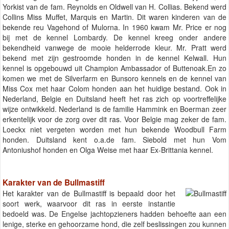
Yorkist van de fam. Reynolds en Oldwell van H. Collias. Bekend werd
Collins Miss Muffet, Marquis en Martin. Dit waren kinderen van de
bekende reu Vagehond of Mulorna. In 1960 kwam Mr. Price er nog
bij met de kennel Lombardy. De kennel kreeg onder andere
bekendheid vanwege de mooie helderrode kleur. Mr. Pratt werd
bekend met zijn gestroomde honden in de kennel Kelwall. Hun
kennel is opgebouwd uit Champion Ambassador of Buttenoak.En zo
komen we met de Silverfarm en Bunsoro kennels en de kennel van
Miss Cox met haar Colom honden aan het huidige bestand. Ook in
Nederland, Belgie en Duitsland heeft het ras zich op voortreffelijke
wijze ontwikkeld. Nederland is de familie Hammink en Boerman zeer
erkentelijk voor de zorg over dit ras. Voor Belgie mag zeker de fam.
Loeckx niet vergeten worden met hun bekende Woodbull Farm
honden. Duitsland kent o.a.de fam. Siebold met hun Vom
Antoniushof honden en Olga Weise met haar Ex-Brittania kennel.
Karakter van de Bullmastiff
Het karakter van de Bullmastiff is bepaald door het
soort werk, waarvoor dit ras in eerste instantie
bedoeld was. De Engelse jachtopzieners hadden behoefte aan een
lenige, sterke en gehoorzame hond, die zelf beslissingen zou kunnen