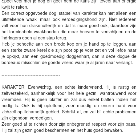
Speel veel met je dog en geef hem de kans zijn teveel aan energie
kwijt te raken.
Een correct opgevoede dog, stabiel van karakter kan niet alleen een
uitstekende waak- maar ook verdedigingshond zijn. Niet iedereen
valt voor hun drakenuiterlijk en dat is maar goed ook, daardoor zijn
het formidabele waakhonden die maar hoeven te verschijnen en de
indringers doen al een stap terug.
Heb je behoefte aan een brede kop om je hand op te leggen, aan
een sterke zware kerel die zijn poot op je voet zet en vol liefde naar
je opkijkt, aan een goedmoedig doggenhart, dan is deze dogue de
bordeaux misschien de goede vriend waar je al jaren naar verlangt.
--------------------------------------
KARAKTER: Evenwichtig, een echte kindervriend. Hij is rustig en
zelfverzekerd, aanhankelijk voor het hele gezin, wantrouwend voor
vreemden. Hij is geen blaffer en zal dus enkel blaffen indien het
nodig is. Ook is hij oplettend, zeer moedig en enorm hard voor
zichzelf op lichamelijk gebied. Schrikt af, en zal bij echte problemen
zijn eigendom verdedigen.
Zeer goed af te richten door zijn onbegrensd respect voor zijn baas.
Hij zal zijn gezin goed beschermen en het huis goed bewaken.