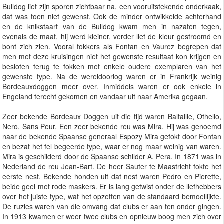
Bulldog liet zijn sporen zichtbaar na, een vooruitstekende onderkaak,
dat was toen niet gewenst. Ook de minder ontwikkelde achterhand
en de knikstaart van de Bulldog kwam men in nazaten tegen,
evenals de maat, hij werd kleiner, verder liet de kleur gestroomd en
bont zich zien. Vooral fokkers als Fontan en Vaurez begrepen dat
men met deze kruisingen niet het gewenste resultaat kon krijgen en
besloten terug te fokken met enkele oudere exemplaren van het
gewenste type. Na de wereldoorlog waren er in Frankrijk weinig
Bordeauxdoggen meer over. Inmiddels waren er ook enkele in
Engeland terecht gekomen en vandaar uit naar Amerika gegaan.
Zeer bekende Bordeaux Doggen uit die tijd waren Baltaille, Othello,
Nero, Sans Peur. Een zeer bekende reu was Mira. Hij was genoemd
naar de bekende Spaanse generaal Espozy Mira gefokt door Fontan
en bezat het fel begeerde type, waar er nog maar weinig van waren.
Mira is geschilderd door de Spaanse schilder A. Pera. In 1871 was in
Nederland de reu Jean-Bart. De heer Sauter te Maastricht fokte het
eerste nest. Bekende honden uit dat nest waren Pedro en Pierette,
beide geel met rode maskers. Er is lang getwist onder de liefhebbers
over het juiste type, wat het opzetten van de standaard bemoeilijkte.
De ruzies waren van die omvang dat clubs er aan ten onder gingen.
In 1913 kwamen er weer twee clubs en opnieuw boog men zich over