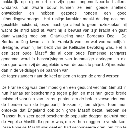
makkelijk op eigen erf en zijn geen ongemotiveerde blaffers.
Ondanks hun zware bouw kunnen ze een goede snelheid
ontwikkelen en hebben gezonde honden een goed
uithoudingsvermogen. Het rustige karakter maakt de dog ook een
geschikte huishond, onze machtige atleet is geen ruziezoeker, hij
wacht de strijd altijd af, want hij is bewust van zijn kracht en gaat
daar waardig mee om. Ontwikkeling naar Bordeaux Dog : De
Bordeaux Dog kwam altijd in Frankrijk voor en wel voornamelijk in
Bretagne, waar hij het bezit van de Keltische bevolking was. Het is
een zeer oude Mastiff die al door oude Romeinse schrijvers
genoemd werd in beschrijvingen van toenmalige oorlogen. In die
oorlogen waren zij de begeleiders van de baas te paard. Zij moesten
dan in de veldslagen de paarden van
de tegenstanders naar de keel grijpen en tegen de grond werpen.
De Franse dog was zeer moedig en een geducht vechter. Gehuld in
hun harnas ter bescherming tegen pijlen en met hun grote brede
halsband voorzien van ijzeren punten om de bek te verwonden van
de honden van de tegenpartij, trokken zij ten strijde. Toen men
ontdekte dat Engeland ook zo'n grote Mastiff bezat, hebben de
Fransen hun zeer goed beschermde populatie doggen gekruist met
de Engelse Mastiff die groter was, om zo hun doggen te versterken.
Deze Engelse Mastiff was geel en had gecoupeerde oren, om zich te