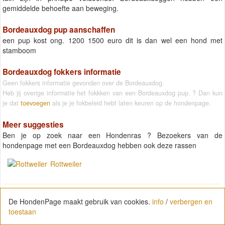
gemiddelde behoefte aan beweging.
Bordeauxdog pup aanschaffen
een pup kost ong. 1200 1500 euro dit is dan wel een hond met
stamboom
Bordeauxdog fokkers informatie
Geen fokkers informatie gevonden over de Bordeauxdog.
Heb jij overige informatie het fokkken van een Bordeauxdog pup. ? Dan kun
je dat
toevoegen
als je je fokbeleid hebt laten keuren op de hondenpage.
Meer suggesties
Ben je op zoek naar een Hondenras ? Bezoekers van de
hondenpage met een Bordeauxdog hebben ook deze rassen
Rottweiler
Jack Russell Terrier
De HondenPage maakt gebruik van cookies.
info
/
verbergen en
toestaan
Maltezer