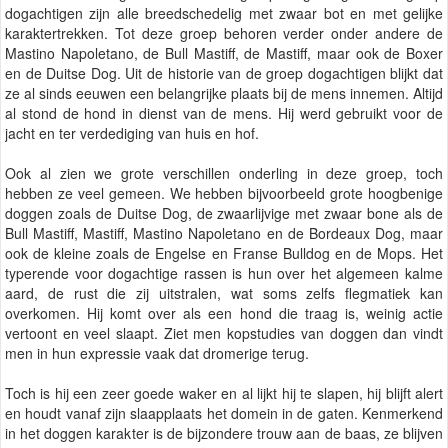
dogachtigen zijn alle breedschedelig met zwaar bot en met gelijke
karaktertrekken. Tot deze groep behoren verder onder andere de
Mastino Napoletano, de Bull Mastiff, de Mastiff, maar ook de Boxer
en de Duitse Dog. Uit de historie van de groep dogachtigen blijkt dat
ze al sinds eeuwen een belangrijke plaats bij de mens innemen. Altijd
al stond de hond in dienst van de mens. Hij werd gebruikt voor de
jacht en ter verdediging van huis en hof.
Ook al zien we grote verschillen onderling in deze groep, toch
hebben ze veel gemeen. We hebben bijvoorbeeld grote hoogbenige
doggen zoals de Duitse Dog, de zwaarlijvige met zwaar bone als de
Bull Mastiff, Mastiff, Mastino Napoletano en de Bordeaux Dog, maar
ook de kleine zoals de Engelse en Franse Bulldog en de Mops. Het
typerende voor dogachtige rassen is hun over het algemeen kalme
aard, de rust die zij uitstralen, wat soms zelfs flegmatiek kan
overkomen. Hij komt over als een hond die traag is, weinig actie
vertoont en veel slaapt. Ziet men kopstudies van doggen dan vindt
men in hun expressie vaak dat dromerige terug.
Toch is hij een zeer goede waker en al lijkt hij te slapen, hij blijft alert
en houdt vanaf zijn slaapplaats het domein in de gaten. Kenmerkend
in het doggen karakter is de bijzondere trouw aan de baas, ze blijven