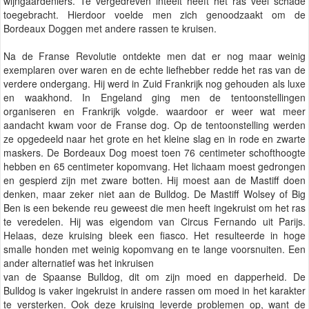
wijngaardeniers. Te vergedreven inteelt heeft het ras veel schade
toegebracht. Hierdoor voelde men zich genoodzaakt om de
Bordeaux Doggen met andere rassen te kruisen.
Na de Franse Revolutie ontdekte men dat er nog maar weinig
exemplaren over waren en de echte liefhebber redde het ras van de
verdere ondergang. Hij werd in Zuid Frankrijk nog gehouden als luxe
en waakhond. In Engeland ging men de tentoonstellingen
organiseren en Frankrijk volgde. waardoor er weer wat meer
aandacht kwam voor de Franse dog. Op de tentoonstelling werden
ze opgedeeld naar het grote en het kleine slag en in rode en zwarte
maskers. De Bordeaux Dog moest toen 76 centimeter schofthoogte
hebben en 65 centimeter kopomvang. Het lichaam moest gedrongen
en gespierd zijn met zware botten. Hij moest aan de Mastiff doen
denken, maar zeker niet aan de Bulldog. De Mastiff Wolsey of Big
Ben is een bekende reu geweest die men heeft ingekruist om het ras
te veredelen. Hij was eigendom van Circus Fernando uit Parijs.
Helaas, deze kruising bleek een fiasco. Het resulteerde in hoge
smalle honden met weinig kopomvang en te lange voorsnuiten. Een
ander alternatief was het inkruisen
van de Spaanse Bulldog, dit om zijn moed en dapperheid. De
Bulldog is vaker ingekruist in andere rassen om moed in het karakter
te versterken. Ook deze kruising leverde problemen op, want de