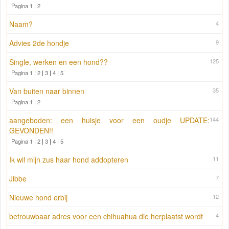
Pagina 1
|
2
Naam?
4
Advies 2de hondje
9
Single, werken en een hond??
125
Pagina 1
|
2
|
3
|
4
|
5
Van buiten naar binnen
35
Pagina 1
|
2
aangeboden: een huisje voor een oudje UPDATE:
144
GEVONDEN!!
Pagina 1
|
2
|
3
|
4
|
5
Ik wil mijn zus haar hond addopteren
11
Jibbe
7
Nieuwe hond erbij
12
betrouwbaar adres voor een chihuahua die herplaatst wordt
4