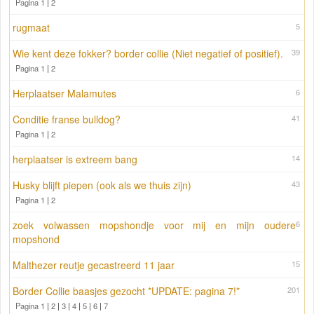
Pagina 1
|
2
rugmaat
5
Wie kent deze fokker? border collie (Niet negatief of positief).
39
Pagina 1
|
2
Herplaatser Malamutes
6
Conditie franse bulldog?
41
Pagina 1
|
2
herplaatser is extreem bang
14
Husky blijft piepen (ook als we thuis zijn)
43
Pagina 1
|
2
zoek volwassen mopshondje voor mij en mijn oudere
6
mopshond
Malthezer reutje gecastreerd 11 jaar
15
Border Collie baasjes gezocht *UPDATE: pagina 7!*
201
Pagina 1
|
2
|
3
|
4
|
5
|
6
|
7