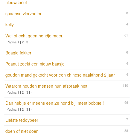
nieuwsbrief
spaanse viervoeter
8
kelly
4
Wel of echt geen hondje meer.
61
Pagina 1
|
2
|
3
Beagle fokker
6
Peanut zoekt een nieuw baasje
4
gouden mand gekocht voor een chinese naakthond 2 jaar
4
Waarom houden mensen hun afspraak niet
110
Pagina 1
|
2
|
3
|
4
Dan heb je er ineens een 2e hond bij, meet bobbie!!
96
Pagina 1
|
2
|
3
|
4
Liefste teddybeer
7
doen of niet doen
38