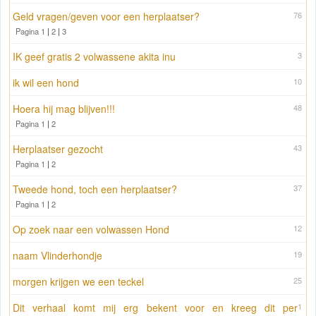
Geld vragen/geven voor een herplaatser?
76
Pagina 1
|
2
|
3
IK geef gratis 2 volwassene akita inu
3
ik wil een hond
10
Hoera hij mag blijven!!!
48
Pagina 1
|
2
Herplaatser gezocht
43
Pagina 1
|
2
Tweede hond, toch een herplaatser?
37
Pagina 1
|
2
Op zoek naar een volwassen Hond
12
naam Vlinderhondje
19
morgen krijgen we een teckel
25
Dit verhaal komt mij erg bekent voor en kreeg dit per
1