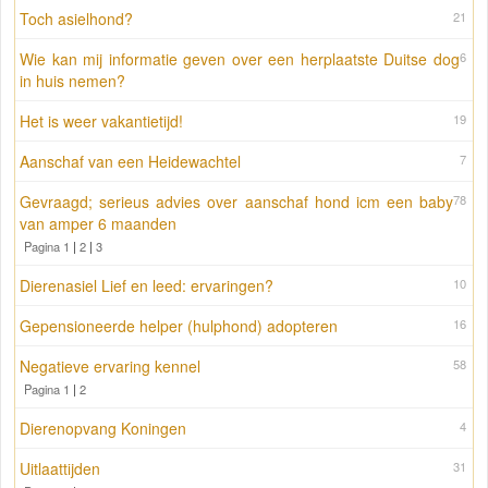
Toch asielhond?
21
Wie kan mij informatie geven over een herplaatste Duitse dog
6
in huis nemen?
Het is weer vakantietijd!
19
Aanschaf van een Heidewachtel
7
Gevraagd; serieus advies over aanschaf hond icm een baby
78
van amper 6 maanden
Pagina 1
|
2
|
3
Dierenasiel Lief en leed: ervaringen?
10
Gepensioneerde helper (hulphond) adopteren
16
Negatieve ervaring kennel
58
Pagina 1
|
2
Dierenopvang Koningen
4
Uitlaattijden
31