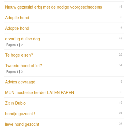
Nieuw gezinslid erbij met de nodige voorgeschiedenis
16
Adoptie hond
8
Adoptie hond
6
ervaring duitse dog
47
Pagina 1
|
2
Te hoge eisen?
22
Tweede hond of iet?
54
Pagina 1
|
2
Advies gevraagd
8
MIJN mechelse herder LATEN PAREN
3
Zit in Dubio
19
hondje gezocht !
24
lieve hond gezocht
25