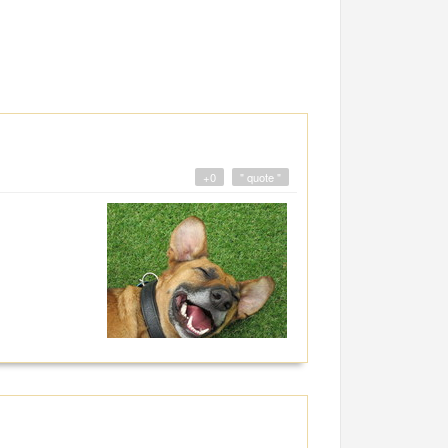
+0
" quote "