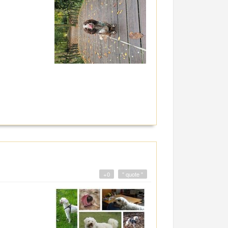
+0
" quote "