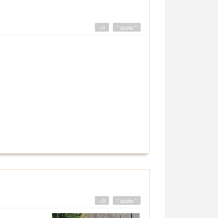
+0
" quote "
+0
" quote "