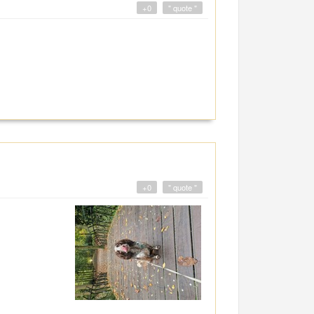
+0
" quote "
+0
" quote "