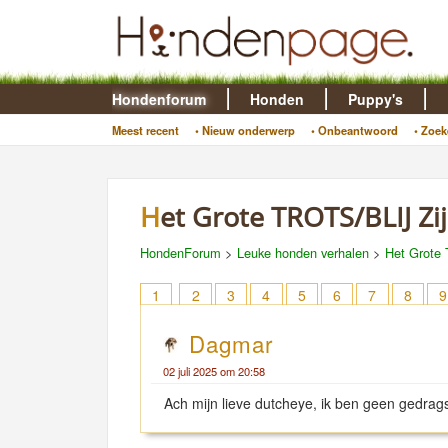
Hondenforum
Honden
Puppy's
Meest recent
• Nieuw onderwerp
• Onbeantwoord
• Zoek
Het Grote TROTS/BLIJ Zi
HondenForum
>
Leuke honden verhalen
>
Het Grote 
1
2
3
4
5
6
7
8
9
Dagmar
02 juli 2025 om 20:58
Ach mijn lieve dutcheye, ik ben geen gedrag