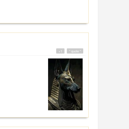
+1
" quote "