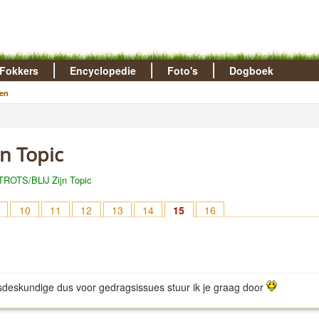
Fokkers
Encyclopedie
Foto's
Dogboek
en
jn Topic
TROTS/BLIJ Zijn Topic
10
11
12
13
14
15
16
sdeskundige dus voor gedragsissues stuur ik je graag door