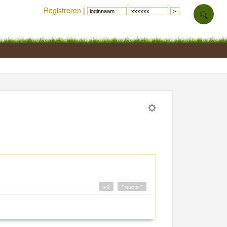
Registreren
|
+0
" quote "