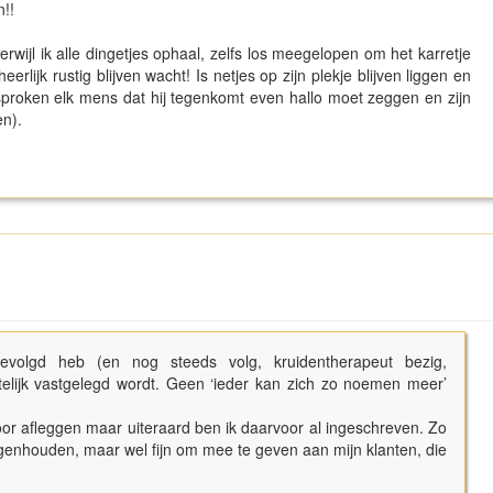
n!!
wijl ik alle dingetjes ophaal, zelfs los meegelopen om het karretje
eerlijk rustig blijven wacht! Is netjes op zijn plekje blijven liggen en
sproken elk mens dat hij tegenkomt even hallo moet zeggen en zijn
en).
evolgd heb (en nog steeds volg, kruidentherapeut bezig,
telijk vastgelegd wordt. Geen ‘ieder kan zich zo noemen meer’
r afleggen maar uiteraard ben ik daarvoor al ingeschreven. Zo
 tegenhouden, maar wel fijn om mee te geven aan mijn klanten, die