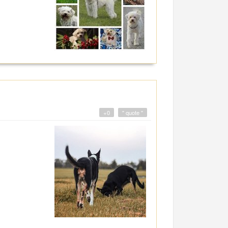
+0
" quote "