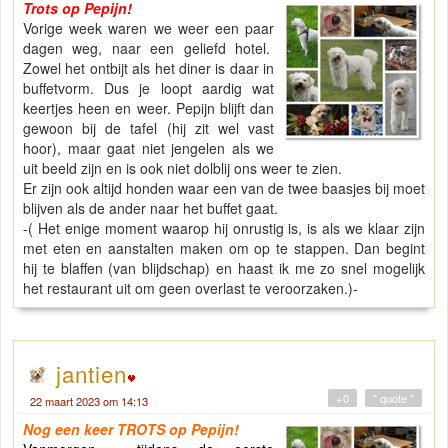
Trots op Pepijn!
Vorige week waren we weer een paar
dagen weg, naar een geliefd hotel.
Zowel het ontbijt als het diner is daar in
buffetvorm. Dus je loopt aardig wat
keertjes heen en weer. Pepijn blijft dan
gewoon bij de tafel (hij zit wel vast
hoor), maar gaat niet jengelen als we
uit beeld zijn en is ook niet dolblij ons weer te zien.
Er zijn ook altijd honden waar een van de twee baasjes bij moet
blijven als de ander naar het buffet gaat.
-( Het enige moment waarop hij onrustig is, is als we klaar zijn
met eten en aanstalten maken om op te stappen. Dan begint
hij te blaffen (van blijdschap) en haast ik me zo snel mogelijk
het restaurant uit om geen overlast te veroorzaken.)-
jantien
+0
" quote "
22 maart 2023 om 14:13
Nog een keer TROTS op Pepijn!