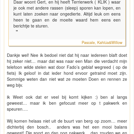
Daar woont Gert, en hij heeft Terrierwerk ( KLIK ) waar
je ook met andere rassen (sleep) sporen kan lopen, en
kunt laten zoeken naar ongedierte. Altijd leuk om eens
heen te gaan en de moeite waard hem eens een
berichtje te sturen.
"
Pascale, Kahlúa&Willow
Dankje wel! Nee ik bedoel niet dat hij naar iedereen blaft doet
hij zeker niet… maar dat was naar een Man die verdacht mijn
telefoon wilde stelen wat door Fado’s geblaf wegreed ( op de
fiets) Ik geloof in dat ieder hond ervoor getraind moet zijn.
Sommige weten dan niet wat ze moeten Doen en rennen ze
weg bijv.
ik Weet ook dat er veel bij komt kijken :) ben al langs
geweest… maar ik ben gefocust meer op t pakwerk en
speuren….
Wij komen helaas niet uit de buurt van berg op zoom… meer
dichterbij den bosch.. anders was het een mooi balans
geweest! Die sport en dan nog pakwerk… dan zouden we en