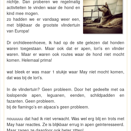
nichtje. Dan proberen we regelmatig
activiteiten te vinden waar de hond en
kind mee mogen.
zo hadden we er vandaag weer een,
met blijkbaar de grootste vlindertuin
van Europa!
Dr orchideeenhoeve, ik had op de site gelezen dat honden
waren toegestaan. Maar ook dat er apen, lori’s en vlinder
waren. Maar er waren ook routes waar de hond niet mocht
komen. Helemaal prima!
wat bleek er was maar 1 stukje waar May niet mocht komen,
dat was bij de lori’s.
In de vlindertuin? Geen probleem. Door het gedeelte met oa
loslopende apen, leguanen, eenden, schildpadden en
fazanten. Geen probleem.
bij de flamingo’s en alpaca’s geen probleem.
nouuuuu dat had ik niet verwacht. Was wel erg blij en trots met
May haar reacties. Ze is blijkbaar errug in apen geinteresseerd.
Maar zagen ze daardoor ook beter zitten!