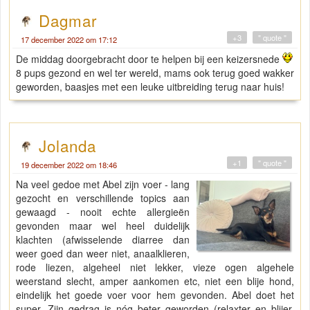
Dagmar
+3
" quote "
17 december 2022 om 17:12
De middag doorgebracht door te helpen bij een keizersnede
8 pups gezond en wel ter wereld, mams ook terug goed wakker
geworden, baasjes met een leuke uitbreiding terug naar huis!
Jolanda
+1
" quote "
19 december 2022 om 18:46
Na veel gedoe met Abel zijn voer - lang
gezocht en verschillende topics aan
gewaagd - nooit echte allergieën
gevonden maar wel heel duidelijk
klachten (afwisselende diarree dan
weer goed dan weer niet, anaalklieren,
rode liezen, algeheel niet lekker, vieze ogen algehele
weerstand slecht, amper aankomen etc, niet een blije hond,
eindelijk het goede voer voor hem gevonden. Abel doet het
super. Zijn gedrag is nóg beter geworden (relaxter en blijer,