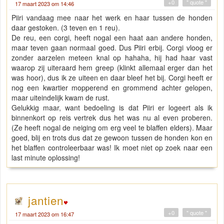
+0
" quote "
17 maart 2023 om 14:46
Piiri vandaag mee naar het werk en haar tussen de honden
daar gestoken. (3 teven en 1 reu).
De reu, een corgi, heeft nogal een haat aan andere honden,
maar teven gaan normaal goed. Dus Piiri erbij. Corgi vloog er
zonder aarzelen meteen knal op hahaha, hij had haar vast
waarop zij uiteraard hem greep (klinkt allemaal erger dan het
was hoor), dus ik ze uiteen en daar bleef het bij. Corgi heeft er
nog een kwartier mopperend en grommend achter gelopen,
maar uiteindelijk kwam de rust.
Gelukkig maar, want bedoeling is dat Piiri er logeert als ik
binnenkort op reis vertrek dus het was nu al even proberen.
(Ze heeft nogal de neiging om erg veel te blaffen elders). Maar
goed, blij en trots dus dat ze gewoon tussen de honden kon en
het blaffen controleerbaar was! Ik moet niet op zoek naar een
last minute oplossing!
jantien
+0
" quote "
17 maart 2023 om 16:47