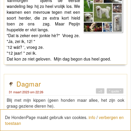
Vanmorgen tijdens de eerste
wandeling liep hij zo heel vrolijk los. We
kwamen een mevrouw tegen met een
soort herder, die ze extra kort hield
toen ze ons zag. Maar Pepijn
huppelde er vlot langs.
"Dat is zeker een jonkie hè?" Vroeg ze.
"Ja, zei ik, 12! "
'12 wát? ', vroeg ze.
"12 jaar! " zei ik.
Dat kon ze niet geloven. Mijn dag begon dus heel goed.
Dagmar
+0
" quote "
31 maart 2023 om 22:26
Blij met mijn kippen (geen honden maar allee, het zijn ook
graag geziene dieren he).
Opgehaald van hun logeeradres en tijdens de rit naar huis
De HondenPage maakt gebruik van cookies.
info
/
verbergen en
hebben ze toch wel zo'n goed uur in een doos gezeten, bij
toestaan
thuiskomst lag er een ei in de doos. Voor mij toch wel een
teken dat ze niet afgezien hebben van hun tijdelijke verhuis en