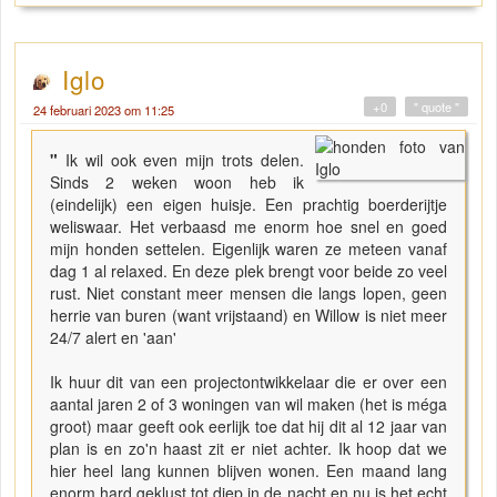
Iglo
+0
" quote "
24 februari 2023 om 11:25
"
Ik wil ook even mijn trots delen.
Sinds 2 weken woon heb ik
(eindelijk) een eigen huisje. Een prachtig boerderijtje
weliswaar. Het verbaasd me enorm hoe snel en goed
mijn honden settelen. Eigenlijk waren ze meteen vanaf
dag 1 al relaxed. En deze plek brengt voor beide zo veel
rust. Niet constant meer mensen die langs lopen, geen
herrie van buren (want vrijstaand) en Willow is niet meer
24/7 alert en 'aan'
Ik huur dit van een projectontwikkelaar die er over een
aantal jaren 2 of 3 woningen van wil maken (het is méga
groot) maar geeft ook eerlijk toe dat hij dit al 12 jaar van
plan is en zo'n haast zit er niet achter. Ik hoop dat we
hier heel lang kunnen blijven wonen. Een maand lang
enorm hard geklust tot diep in de nacht en nu is het echt