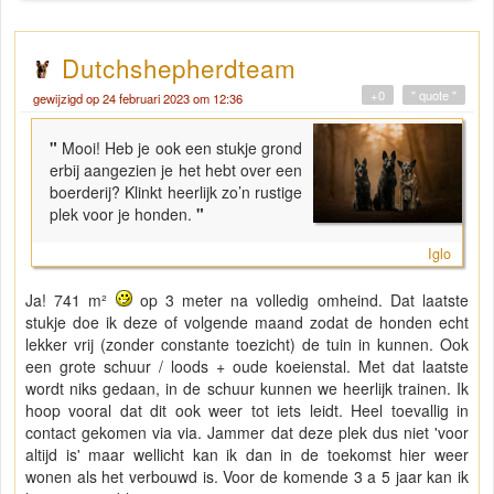
Dutchshepherdteam
+0
" quote "
gewijzigd op 24 februari 2023 om 12:36
"
Mooi! Heb je ook een stukje grond
erbij aangezien je het hebt over een
boerderij? Klinkt heerlijk zo’n rustige
plek voor je honden.
"
Iglo
Ja! 741 m²
op 3 meter na volledig omheind. Dat laatste
stukje doe ik deze of volgende maand zodat de honden echt
lekker vrij (zonder constante toezicht) de tuin in kunnen. Ook
een grote schuur / loods + oude koeienstal. Met dat laatste
wordt niks gedaan, in de schuur kunnen we heerlijk trainen. Ik
hoop vooral dat dit ook weer tot iets leidt. Heel toevallig in
contact gekomen via via. Jammer dat deze plek dus niet 'voor
altijd is' maar wellicht kan ik dan in de toekomst hier weer
wonen als het verbouwd is. Voor de komende 3 a 5 jaar kan ik