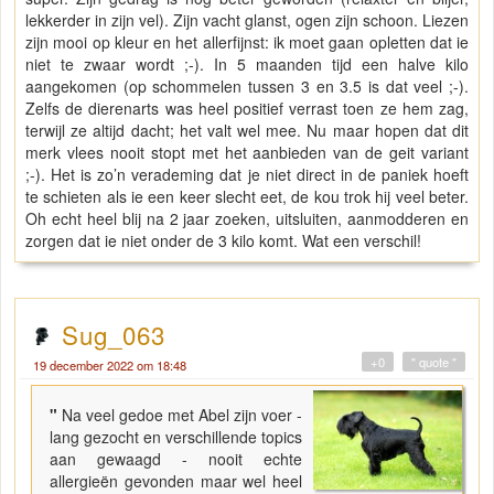
lekkerder in zijn vel). Zijn vacht glanst, ogen zijn schoon. Liezen
zijn mooi op kleur en het allerfijnst: ik moet gaan opletten dat ie
niet te zwaar wordt ;-). In 5 maanden tijd een halve kilo
aangekomen (op schommelen tussen 3 en 3.5 is dat veel ;-).
Zelfs de dierenarts was heel positief verrast toen ze hem zag,
terwijl ze altijd dacht; het valt wel mee. Nu maar hopen dat dit
merk vlees nooit stopt met het aanbieden van de geit variant
;-). Het is zo’n verademing dat je niet direct in de paniek hoeft
te schieten als ie een keer slecht eet, de kou trok hij veel beter.
Oh echt heel blij na 2 jaar zoeken, uitsluiten, aanmodderen en
zorgen dat ie niet onder de 3 kilo komt. Wat een verschil!
Sug_063
+0
" quote "
19 december 2022 om 18:48
"
Na veel gedoe met Abel zijn voer -
lang gezocht en verschillende topics
aan gewaagd - nooit echte
allergieën gevonden maar wel heel