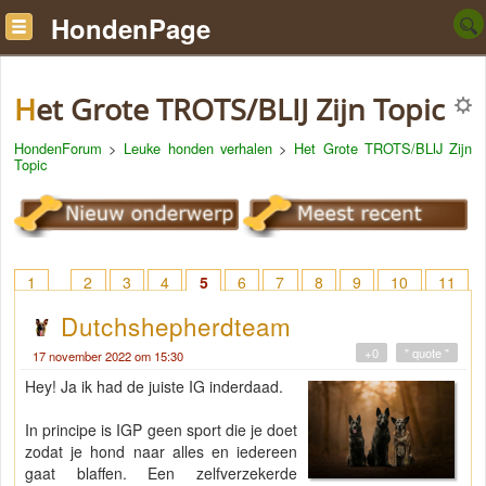
HondenPage
Het Grote TROTS/BLIJ Zijn Topic
HondenForum
>
Leuke honden verhalen
>
Het Grote TROTS/BLIJ Zijn
Topic
1
2
3
4
5
6
7
8
9
10
11
12
13
14
15
16
Dutchshepherdteam
+0
" quote "
17 november 2022 om 15:30
Hey! Ja ik had de juiste IG inderdaad.
In principe is IGP geen sport die je doet
zodat je hond naar alles en iedereen
gaat blaffen. Een zelfverzekerde