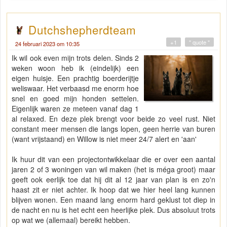
Dutchshepherdteam
+1
" quote "
24 februari 2023 om 10:35
Ik wil ook even mijn trots delen. Sinds 2
weken woon heb ik (eindelijk) een
eigen huisje. Een prachtig boerderijtje
weliswaar. Het verbaasd me enorm hoe
snel en goed mijn honden settelen.
Eigenlijk waren ze meteen vanaf dag 1
al relaxed. En deze plek brengt voor beide zo veel rust. Niet
constant meer mensen die langs lopen, geen herrie van buren
(want vrijstaand) en Willow is niet meer 24/7 alert en 'aan'
Ik huur dit van een projectontwikkelaar die er over een aantal
jaren 2 of 3 woningen van wil maken (het is méga groot) maar
geeft ook eerlijk toe dat hij dit al 12 jaar van plan is en zo'n
haast zit er niet achter. Ik hoop dat we hier heel lang kunnen
blijven wonen. Een maand lang enorm hard geklust tot diep in
de nacht en nu is het echt een heerlijke plek. Dus absoluut trots
op wat we (allemaal) bereikt hebben.