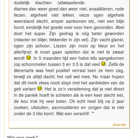
duidelijk klachten (afwisselende
diarree dan weer goed dan weer niet, anaalklieren, rode
liezen, algeheel niet lekker, vieze ogen algehele
weerstand slecht, amper aankomen etc, niet een blije
hond, eindelijk het goede voer voor hem gevonden. Abel
doet het super. Zijn gedrag is nóg beter geworden
(relaxter en blijer, lekkerder in zijn vel). Zijn vacht glanst,
ogen zijn schoon. Liezen zijn mooi op kleur en het
allerfijnst: ik moet gaan opletten dat ie niet te zwaar
wordt
. In 5 maanden tijd een halve kilo aangekomen
(op schommelen tussen 3 en 3.5 is dat veel
. Zelfs de
dierenarts was heel positief verrast toen ze hem zag,
terwijl ze altijd dacht; het valt wel mee. Nu maar hopen
dat dit merk vlees nooit stopt met het aanbieden van de
geit variant
. Het is zo’n verademing dat je niet direct
in de paniek hoeft te schieten als ie een keer slecht eet,
de kou trok hij veel beter. Oh echt heel blij na 2 jaar
zoeken, uitsluiten, aanmodderen en zorgen dat ie niet
onder de 3 kilo komt. Wat een verschil!
"
Jolanda
Wat voor merk?