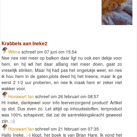
Krabbels aan Ineke2
Wilma
schreef om 07 juni om 15:54
Nee nee niet meer op balkon daar ligt nu ook een dekje voor
hem, en hij wil het daar alllang niet meer doen, gaat zo
vreselijk stinken. Maar hij had pas het ongelukje weer, en nee
ik hou hem in de gaten,plots deed hij het ineens, maar ik ga
eerst 2 1/2 uur proberen, en nee ik maak hem er zeker niet
wakker voor.
Hovawart fan
schreef om 26 februari om 08:57
Hi Ineke, dankjewel voor info leerverzorgend product! Artikel
op slot. Dus even zo. Let altijd op inhoudsstoffen, lerrproduct
was 100% schapevet, dat zal de aantrekkingskracht geweest
zijn. ;-)
Hovawart fan
schreef om 21 februari om 07:35
Hallo Ineke, :-) klopt, het boek is van Brian Hare. Ik vond het