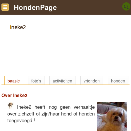
HondenPage
Ineke2
baasje
foto's
activiteiten
vrienden
honden
Over Ineke2
Ineke2 heeft nog geen verhaaltje
over zichzelf of zijn/haar hond of honden
toegevoegd !