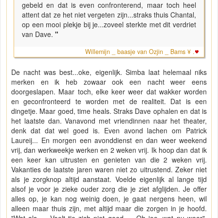
gebeld en dat is even confronterend, maar toch heel
attent dat ze het niet vergeten zijn...straks thuis Chantal,
op een mooi plekje bij je...zoveel sterkte met dit verdriet
van Dave.
"
Willemijn _ baasje van Ozjin _ Bams ¥ .
De nacht was best...oke, eigenlijk. Simba laat helemaal niks
merken en ik heb zowaar ook een nacht weer eens
doorgeslapen. Maar toch, elke keer weer dat wakker worden
en geconfronteerd te worden met de realiteit. Dat is een
dingetje. Maar goed, time heals. Straks Dave ophalen en dat is
het laatste dan. Vanavond met vriendinnen naar het theater,
denk dat dat wel goed is. Even avond lachen om Patrick
Laureij... En morgen een avonddienst en dan weer weekend
vrij, dan werkweekje werken en 2 weken vrij. Ik hoop dan dat ik
een keer kan uitrusten en genieten van die 2 weken vrij.
Vakanties de laatste jaren waren niet zo uitrustend. Zeker niet
als je zorgknop altijd aanstaat. Voelde eigenlijk al lange tijd
alsof je voor je zieke ouder zorg die je ziet afglijden. Je offer
alles op, je kan nog weinig doen, je gaat nergens heen, wil
alleen maar thuis zijn, met altijd maar die zorgen in je hoofd.
"Wat als...., Voelt tie zich niet goed..... Oh jee, wat nu weer".