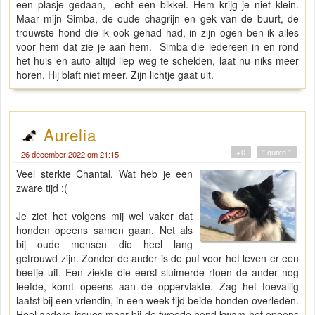
een plasje gedaan, echt een bikkel. Hem krijg je niet klein.
Maar mijn Simba, de oude chagrijn en gek van de buurt, de
trouwste hond die ik ook gehad had, in zijn ogen ben ik alles
voor hem dat zie je aan hem. Simba die iedereen in en rond
het huis en auto altijd liep weg te schelden, laat nu niks meer
horen. Hij blaft niet meer. Zijn lichtje gaat uit.
Aurelia
+0
" quote "
26 december 2022 om 21:15
Veel sterkte Chantal. Wat heb je een
zware tijd :(
Je ziet het volgens mij wel vaker dat
honden opeens samen gaan. Net als
bij oude mensen die heel lang
getrouwd zijn. Zonder de ander is de puf voor het leven er een
beetje uit. Een ziekte die eerst sluimerde rtoen de ander nog
leefde, komt opeens aan de oppervlakte. Zag het toevallig
laatst bij een vriendin, in een week tijd beide honden overleden.
Heel andere issues maar bij de tweede hond kwam het opeens