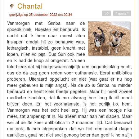
Chantal
+0
" quote "
gewijzigd op 25 december 2022 om 20:34
Vanmorgen met Simba naar de
spoedkliniek. Hoesten en benauwd. Ik
dacht dat ik hem daar moest laten
inslapen omdat hij zo benauwd was,
lethargisch, instabiel, geen kracht met
lopen, rillen vd pijn. Dus Sun ook mee
en ik had de knop al omgezet. Na een
foto bleek dat hij hoogstwaarschijnlijk een longontsteking heeft,
dus de da zag geen reden voor euthanasie. Eerst antibiotica
proberen. Uiteraard opgelucht en niet (wat gaat er nu nog
meer gebeuren is mijn angst). Na de ab is Simba nu minder
benauwd en heeft klein beetje gegeten. Maar hij heeft zoveel
medische klachten, dat ik me afvraag hoe lang ik dit moet
blijven doen. En het voornaamste, is het eerlijk t.o. hem.
Vanmorgen was het echt heel erg. Hij was een hoopje niks
meer, zat amper spirit in. Nu alleen maar aan het slapen. Maar
wel al de 3e keer antibiotica in 2 maanden tijd. Dat benauwd
me ook. Ik heb afgesproken dat we het een aantal dagen
aankijken, gaat het niet snel genoeg beter dan geef ik hem zijn