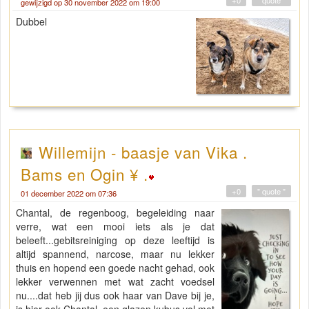
gewijzigd op 30 november 2022 om 19:00
Dubbel
Willemijn - baasje van Vika .
Bams en Ogin ¥ .
+0
" quote "
01 december 2022 om 07:36
Chantal, de regenboog, begeleiding naar
verre, wat een mooi iets als je dat
beleeft...gebitsreiniging op deze leeftijd is
altijd spannend, narcose, maar nu lekker
thuis en hopend een goede nacht gehad, ook
lekker verwennen met wat zacht voedsel
nu....dat heb jij dus ook haar van Dave bij je,
is hier ook Chantal, een glazen kubus vol met