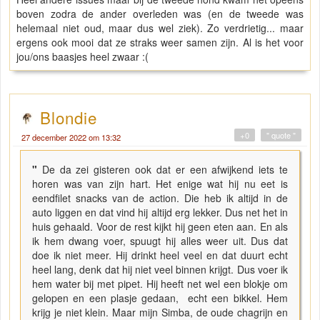
boven zodra de ander overleden was (en de tweede was
helemaal niet oud, maar dus wel ziek). Zo verdrietig... maar
ergens ook mooi dat ze straks weer samen zijn. Al is het voor
jou/ons baasjes heel zwaar :(
Blondie
+0
" quote "
27 december 2022 om 13:32
"
De da zei gisteren ook dat er een afwijkend iets te
horen was van zijn hart. Het enige wat hij nu eet is
eendfilet snacks van de action. Die heb ik altijd in de
auto liggen en dat vind hij altijd erg lekker. Dus net het in
huis gehaald. Voor de rest kijkt hij geen eten aan. En als
ik hem dwang voer, spuugt hij alles weer uit. Dus dat
doe ik niet meer. Hij drinkt heel veel en dat duurt echt
heel lang, denk dat hij niet veel binnen krijgt. Dus voer ik
hem water bij met pipet. Hij heeft net wel een blokje om
gelopen en een plasje gedaan, echt een bikkel. Hem
krijg je niet klein. Maar mijn Simba, de oude chagrijn en