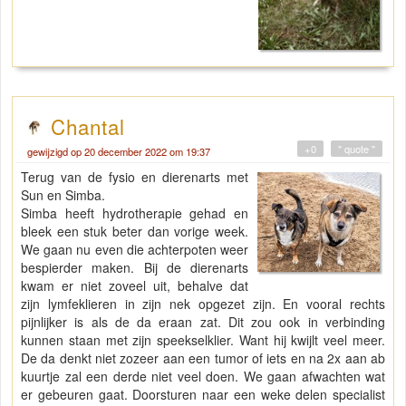
Chantal
+0
" quote "
gewijzigd op 20 december 2022 om 19:37
Terug van de fysio en dierenarts met
Sun en Simba.
Simba heeft hydrotherapie gehad en
bleek een stuk beter dan vorige week.
We gaan nu even die achterpoten weer
bespierder maken. Bij de dierenarts
kwam er niet zoveel uit, behalve dat
zijn lymfeklieren in zijn nek opgezet zijn. En vooral rechts
pijnlijker is als de da eraan zat. Dit zou ook in verbinding
kunnen staan met zijn speekselklier. Want hij kwijlt veel meer.
De da denkt niet zozeer aan een tumor of iets en na 2x aan ab
kuurtje zal een derde niet veel doen. We gaan afwachten wat
er gebeuren gaat. Doorsturen naar een weke delen specialist