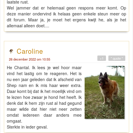
laatste rust.
Wel jammer dat er helemaal geen respons meer komt. Op
deze manier ondervind ik helaas geen enkele steun meer op
dit forum. Maar ja, je moet het ergens kwijt he, als je het
allemaal alleen doet....
Caroline
+1
" quote "
26 december 2022 om 10:55
He Chantal. Ik lees je wel hoor maar
vind het lastig om te reageren. Het is
nu een jaar geleden dat ik afscheid van
Shep nam en ik mis haar weer extra.
Daar komt bij dat ik het moeilijk vind om
te lezen hoe zwaar je hond het heeft. Ik
denk dat ik hem zijn rust al had gegund
maar wilde dat hier niet neer zetten
omdat iedereen daar anders mee
omgaat.
Sterkte in ieder geval.