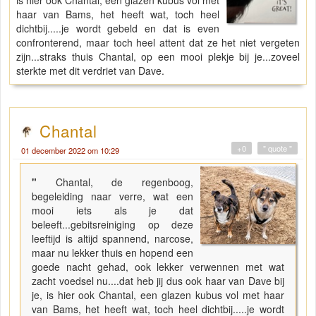
haar van Bams, het heeft wat, toch heel
dichtbij.....je wordt gebeld en dat is even
confronterend, maar toch heel attent dat ze het niet vergeten
zijn...straks thuis Chantal, op een mooi plekje bij je...zoveel
sterkte met dit verdriet van Dave.
Chantal
+0
" quote "
01 december 2022 om 10:29
"
Chantal, de regenboog,
begeleiding naar verre, wat een
mooi iets als je dat
beleeft...gebitsreiniging op deze
leeftijd is altijd spannend, narcose,
maar nu lekker thuis en hopend een
goede nacht gehad, ook lekker verwennen met wat
zacht voedsel nu....dat heb jij dus ook haar van Dave bij
je, is hier ook Chantal, een glazen kubus vol met haar
van Bams, het heeft wat, toch heel dichtbij.....je wordt