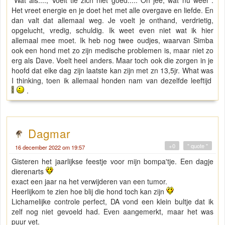
Het vreet energie en je doet het met alle overgave en liefde. En
dan valt dat allemaal weg. Je voelt je onthand, verdrietig,
opgelucht, vredig, schuldig. Ik weet even niet wat ik hier
allemaal mee moet. Ik heb nog twee oudjes, waarvan Simba
ook een hond met zo zijn medische problemen is, maar niet zo
erg als Dave. Voelt heel anders. Maar toch ook die zorgen in je
hoofd dat elke dag zijn laatste kan zijn met zn 13,5jr. What was
I thinking, toen ik allemaal honden nam van dezelfde leeftijd
.
Dagmar
+0
" quote "
16 december 2022 om 19:57
Gisteren het jaarlijkse feestje voor mijn bompa'tje. Een dagje
dierenarts
exact een jaar na het verwijderen van een tumor.
Heerlijkom te zien hoe blij die hond toch kan zijn
Lichamelijke controle perfect, DA vond een klein bultje dat ik
zelf nog niet gevoeld had. Even aangemerkt, maar het was
puur vet.