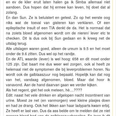
en ev de klier eruit laten halen ga ik Simba allemaal niet
aandoen. Dus hopen dat hij ermee kan leven, hij doet dat al
zolang.
En dan Sun. Ze is beluistert en getest. Zo op het eerste oog
niks wat de toeval van gisteren kan verklaren. Of een
epileptische insult of een TIA denkt de da. Het is normaal dat
na zoiets bloed afgenomen wordt om de nieren/ lever etc te
checken. Dit is dus ook bij Sun gedaan en ik kreeg net de
uitslag terug.
Alle uitslagen waren goed, alleen de ureum is 9.5 en het moet
onder de 9.6 zitten. Dus wel op het randje.
En de ATL waarde (lever) is wel hoog: 658 en dit moet onder
125 zijn. Dat baart me dus weer wel zorgen, ook al heeft ze
helemaal niet de symptomen die bij leverproblemen horen. Nu
wordt ook de galblaaszuur nog bepaald. Hopelijk kan dat nog
van het, vandaag afgenomen, bloed. Maar dat hoor ik
vanavond. Aan de hand daarvan gaan we verder kijken.
Als het regent, giet het ook meteen, hè....????
Edit: naast het vele drinken en afgelopen nacht incontinent van
urine. Moest ze net (en vanmorgen) veel kleine plasjes doen
en had ze drang. Ook het likken aan haar ladyparts kwam erbij.
Ze heeft er last van. Dus da ass belde om te melden dat ze niet
genoeg bloed had van de galblaaszuurbepaling. En toen ik dit