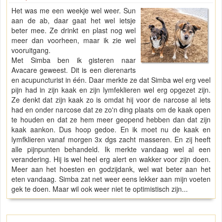
Het was me een weekje wel weer. Sun
aan de ab, daar gaat het wel ietsje
beter mee. Ze drinkt en plast nog wel
meer dan voorheen, maar ik zie wel
vooruitgang.
Met Simba ben ik gisteren naar
Avacare geweest. Dit is een dierenarts
en acupuncturist in één. Daar merkte ze dat Simba wel erg veel
pijn had in zijn kaak en zijn lymfeklieren wel erg opgezet zijn.
Ze denkt dat zijn kaak zo is omdat hij voor de narcose al iets
had en onder narcose dat ze zo'n ding plaats om de kaak open
te houden en dat ze hem meer geopend hebben dan dat zijn
kaak aankon. Dus hoop gedoe. En ik moet nu de kaak en
lymfklieren vanaf morgen 3x dgs zacht masseren. En zij heeft
alle pijnpunten behandeld. Ik merkte vandaag wel al een
verandering. Hij is wel heel erg alert en wakker voor zijn doen.
Meer aan het hoesten en godzijdank, wel wat beter aan het
eten vandaag. Simba zat net weer eens lekker aan mijn voeten
gek te doen. Maar wil ook weer niet te optimistisch zijn...