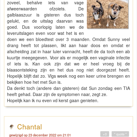
zoveel, behalve iets van vage
afweerwaarden ofzoiets. De
galblaaszuur is gisteren dus toch
gelukt, en de uitslag daarvan was
goed. Dus voorlopig laten we de
leveruitslagen even voor wat het is en
doen we een bloedtest over 3 maanden. Omdat Sunny veel
drang heeft tot plassen, likt aan haar doos en omdat er
afscheiding zat in haar luier vannacht, heeft de da toch een ab
kuurtje meegegeven. Voor als er mogelijk een vaginale infectie
of iets is. Kan ook zijn dat we er heel vroeg bij de
blaasontsteking zijn en het dus nog niet doorgezet heeft.
Hopelijk blijft dat zo. Vlgs week nog een keer urine brengen en
bekijken hoe het met Sun is.
Da denkt toch (andere dan gisteren) dat Sun zondag een TIA
heeft gehad. Daar zijn de symptomen naar, zegt ze.
Hopelijk kan ik nu even vd kerst gaan genieten.
Chantal
+0
" quote "
gewijzigd op 23 december 2022 om 21:01