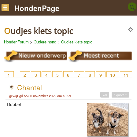
HondenPage
Oudjes klets topic
HondenForum
>
Oudere hond
>
Oudjes klets topic
1
2
3
4
5
6
7
8
9
10
11
12
13
14
15
16
17
18
> 22
Chantal
+0
" quote "
gewijzigd op 30 november 2022 om 18:59
Dubbel