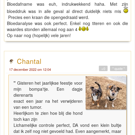
Bloedafname was euh, indrukwekkend haha. Met zijn
bloeddruk was in alle geval al direct duidelijk niets mis
Precies een kraan die opengedraaid werd.
Bloedanalyse was ook perfect. Enkel nog titeren en ook die
waardes stonden allemaal nog aan 4
Op naar nog (hopelijk) vele jaren!
Chantal
+0
" quote "
17 december 2022 om 12:04
"
Gisteren het jaarlijkse feestje voor
mijn bompa'tje. Een dagje
dierenarts
exact een jaar na het verwijderen
van een tumor.
Heerlijkom te zien hoe blij die hond
toch kan zijn
Lichamelijke controle perfect, DA vond een klein bultje
dat ik zelf nog niet gevoeld had. Even aangemerkt, maar