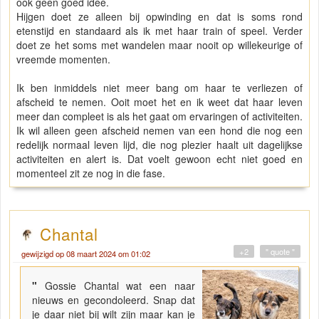
ook geen goed idee.
Hijgen doet ze alleen bij opwinding en dat is soms rond
etenstijd en standaard als ik met haar train of speel. Verder
doet ze het soms met wandelen maar nooit op willekeurige of
vreemde momenten.
Ik ben inmiddels niet meer bang om haar te verliezen of
afscheid te nemen. Ooit moet het en ik weet dat haar leven
meer dan compleet is als het gaat om ervaringen of activiteiten.
Ik wil alleen geen afscheid nemen van een hond die nog een
redelijk normaal leven lijd, die nog plezier haalt uit dagelijkse
activiteiten en alert is. Dat voelt gewoon echt niet goed en
momenteel zit ze nog in die fase.
Chantal
+2
" quote "
gewijzigd op 08 maart 2024 om 01:02
"
Gossie Chantal wat een naar
nieuws en gecondoleerd. Snap dat
je daar niet bij wilt zijn maar kan je