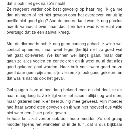
dat is ook niet gek na zo'n nacht.
Ze reageert verder ook best gevoelig op haar rug, ik ga me
dan afvragen of het niet gewoon door het overgeven vanuit lig
positie niet goed ging? Aan de andere kant weet ik nog precies
hoe ik vannacht over haar dacht en toen was ik er echt van
overtuigd dat ze een aanval kreeg.
Met de dierenarts heb ik nog geen contacg gehad. Ik wilde wel
contact opnemen, maar weet tegenlijkertijd niet zo goed wat
het gaat opleveren. We kunnen wel langs gaan, maar dan
gaan ze alles voelen en controleren en ik weet nu al dat alles
goed gekeurd gaat worden. Haar buik voelt weer goed en ze
geeft daar geen pijn aan, slijmvliezen zijn ook goed gekleurd en
dat was 's nachts ook het geval.
Gal spugen is ze al heel lang bekend mee en dat doet ze als
haar maag leeg is. Ze krijgt voor het slapen altijd nog wat eten,
maar gisteren ben ik er heel zuinig mee geweest. Mijn moeder
had haar avond eten geveven en ik wist niet hoeveel dus wilde
niet weer een flinke portie geven.
In haar kots zat verder ook een hoop modder. Ze eet graag
modder tijdens het wandelen of in de tuin, dat is dus blijkbaar