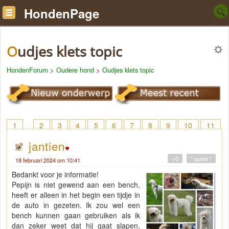
HondenPage
Oudjes klets topic
HondenForum
>
Oudere hond
>
Oudjes klets topic
1
2
3
4
5
6
7
8
9
10
11
12
13
14
15
16
17
18
> 22
jantien
+0
" quote "
18 februari 2024 om 10:41
Bedankt voor je informatie!
Pepijn is niet gewend aan een bench,
heeft er alleen in het begin een tijdje in
de auto in gezeten. Ik zou wel een
bench kunnen gaan gebruiken als ik
dan zeker weet dat hij gaat slapen,