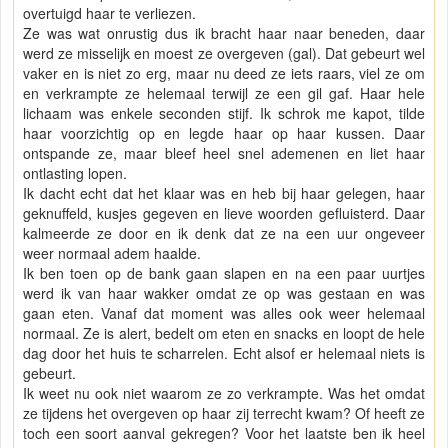
overtuigd haar te verliezen.
Ze was wat onrustig dus ik bracht haar naar beneden, daar
werd ze misselijk en moest ze overgeven (gal). Dat gebeurt wel
vaker en is niet zo erg, maar nu deed ze iets raars, viel ze om
en verkrampte ze helemaal terwijl ze een gil gaf. Haar hele
lichaam was enkele seconden stijf. Ik schrok me kapot, tilde
haar voorzichtig op en legde haar op haar kussen. Daar
ontspande ze, maar bleef heel snel ademenen en liet haar
ontlasting lopen.
Ik dacht echt dat het klaar was en heb bij haar gelegen, haar
geknuffeld, kusjes gegeven en lieve woorden gefluisterd. Daar
kalmeerde ze door en ik denk dat ze na een uur ongeveer
weer normaal adem haalde.
Ik ben toen op de bank gaan slapen en na een paar uurtjes
werd ik van haar wakker omdat ze op was gestaan en was
gaan eten. Vanaf dat moment was alles ook weer helemaal
normaal. Ze is alert, bedelt om eten en snacks en loopt de hele
dag door het huis te scharrelen. Echt alsof er helemaal niets is
gebeurt.
Ik weet nu ook niet waarom ze zo verkrampte. Was het omdat
ze tijdens het overgeven op haar zij terrecht kwam? Of heeft ze
toch een soort aanval gekregen? Voor het laatste ben ik heel