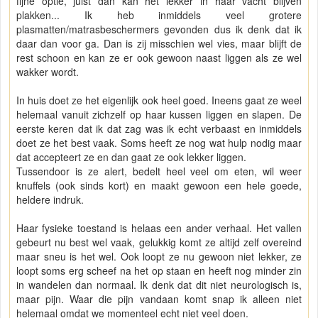
fijne optie, juist dan kan het lekker in haar vacht blijven
plakken... Ik heb inmiddels veel grotere
plasmatten/matrasbeschermers gevonden dus ik denk dat ik
daar dan voor ga. Dan is zij misschien wel vies, maar blijft de
rest schoon en kan ze er ook gewoon naast liggen als ze wel
wakker wordt.
In huis doet ze het eigenlijk ook heel goed. Ineens gaat ze weel
helemaal vanuit zichzelf op haar kussen liggen en slapen. De
eerste keren dat ik dat zag was ik echt verbaast en inmiddels
doet ze het best vaak. Soms heeft ze nog wat hulp nodig maar
dat accepteert ze en dan gaat ze ook lekker liggen.
Tussendoor is ze alert, bedelt heel veel om eten, wil weer
knuffels (ook sinds kort) en maakt gewoon een hele goede,
heldere indruk.
Haar fysieke toestand is helaas een ander verhaal. Het vallen
gebeurt nu best wel vaak, gelukkig komt ze altijd zelf overeind
maar sneu is het wel. Ook loopt ze nu gewoon niet lekker, ze
loopt soms erg scheef na het op staan en heeft nog minder zin
in wandelen dan normaal. Ik denk dat dit niet neurologisch is,
maar pijn. Waar die pijn vandaan komt snap ik alleen niet
helemaal omdat we momenteel echt niet veel doen.