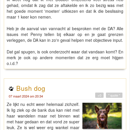
gehad, omdat ik zag dat ze aftakelde en ik zo bezig was met
het goede moment 'moeten' uitkiezen en dat ik die beslissing
maar 1 keer kon nemen.
Heb je de aanval van vannacht al besproken met de DA? Alle
issues met Penny tellen bij elkaar op en je gaat grenzen
verleggen, de DA kan in zo'n geval helpen met objectieve input.
Dat gal spugen, is ook onderzocht waar dat vandaan komt? En
merk je ook op andere momenten dat ze erg moet hijgen
o.i.d.?
Bush dog
+0
" quote "
07 maart 2024 om 20:34
Ze lijkt nu echt weer helemaal zichzelf.
Ik lig ziek op de bank dus kan niet met
haar wandelen maar net binnen wat
met haar gedaan en dat vond ze super
leuk. Ze is wel weer erg wankel maar