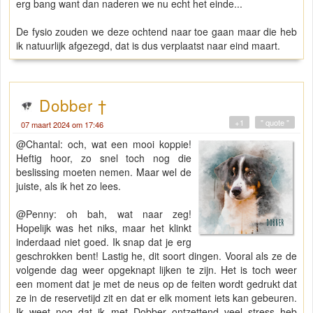
erg bang want dan naderen we nu echt het einde...
De fysio zouden we deze ochtend naar toe gaan maar die heb
ik natuurlijk afgezegd, dat is dus verplaatst naar eind maart.
Dobber †
+1
" quote "
07 maart 2024 om 17:46
@Chantal: och, wat een mooi koppie!
Heftig hoor, zo snel toch nog die
beslissing moeten nemen. Maar wel de
juiste, als ik het zo lees.
@Penny: oh bah, wat naar zeg!
Hopelijk was het niks, maar het klinkt
inderdaad niet goed. Ik snap dat je erg
geschrokken bent! Lastig he, dit soort dingen. Vooral als ze de
volgende dag weer opgeknapt lijken te zijn. Het is toch weer
een moment dat je met de neus op de feiten wordt gedrukt dat
ze in de reservetijd zit en dat er elk moment iets kan gebeuren.
Ik weet nog dat ik met Dobber ontzettend veel stress heb