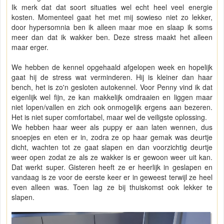
Ik merk dat dat soort situaties wel echt heel veel energie
kosten. Momenteel gaat het met mij sowieso niet zo lekker,
door hypersomnia ben ik alleen maar moe en slaap ik soms
meer dan dat ik wakker ben. Deze stress maakt het alleen
maar erger.
We hebben de kennel opgehaald afgelopen week en hopelijk
gaat hij de stress wat verminderen. Hij is kleiner dan haar
bench, het is zo'n gesloten autokennel. Voor Penny vind ik dat
eigenlijk wel fijn, ze kan makkelijk omdraaien en liggen maar
niet lopen/vallen en zich ook onmogelijk ergens aan bezeren.
Het is niet super comfortabel, maar wel de veiligste oplossing.
We hebben haar weer als puppy er aan laten wennen, dus
snoepjes en eten er in, zodra ze op haar gemak was deurtje
dicht, wachten tot ze gaat slapen en dan voorzichtig deurtje
weer open zodat ze als ze wakker is er gewoon weer uit kan.
Dat werkt super. Gisteren heeft ze er heerlijk in geslapen en
vandaag is ze voor de eerste keer er in geweest terwijl ze heel
even alleen was. Toen lag ze bij thuiskomst ook lekker te
slapen.