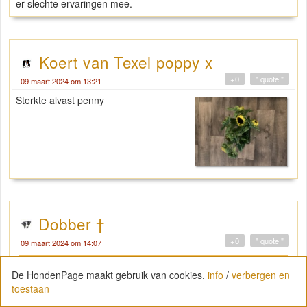
er slechte ervaringen mee.
Koert van Texel poppy x
+0
" quote "
09 maart 2024 om 13:21
Sterkte alvast penny
Dobber †
+0
" quote "
09 maart 2024 om 14:07
"
Ik ben bang dat het nu echt klaar
De HondenPage maakt gebruik van cookies.
info
/
verbergen en
is.
toestaan
Gisteren had ze een goede dag,