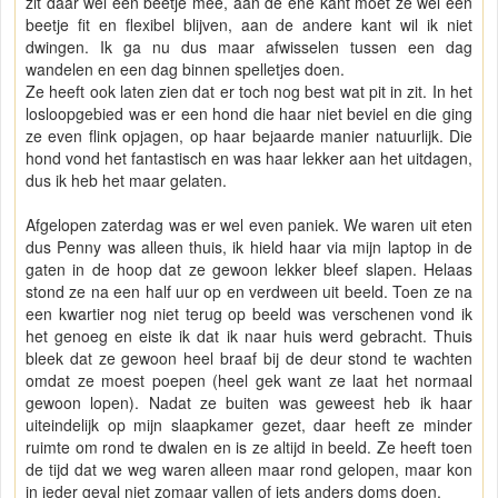
zit daar wel een beetje mee, aan de ene kant moet ze wel een
beetje fit en flexibel blijven, aan de andere kant wil ik niet
dwingen. Ik ga nu dus maar afwisselen tussen een dag
wandelen en een dag binnen spelletjes doen.
Ze heeft ook laten zien dat er toch nog best wat pit in zit. In het
losloopgebied was er een hond die haar niet beviel en die ging
ze even flink opjagen, op haar bejaarde manier natuurlijk. Die
hond vond het fantastisch en was haar lekker aan het uitdagen,
dus ik heb het maar gelaten.
Afgelopen zaterdag was er wel even paniek. We waren uit eten
dus Penny was alleen thuis, ik hield haar via mijn laptop in de
gaten in de hoop dat ze gewoon lekker bleef slapen. Helaas
stond ze na een half uur op en verdween uit beeld. Toen ze na
een kwartier nog niet terug op beeld was verschenen vond ik
het genoeg en eiste ik dat ik naar huis werd gebracht. Thuis
bleek dat ze gewoon heel braaf bij de deur stond te wachten
omdat ze moest poepen (heel gek want ze laat het normaal
gewoon lopen). Nadat ze buiten was geweest heb ik haar
uiteindelijk op mijn slaapkamer gezet, daar heeft ze minder
ruimte om rond te dwalen en is ze altijd in beeld. Ze heeft toen
de tijd dat we weg waren alleen maar rond gelopen, maar kon
in ieder geval niet zomaar vallen of iets anders doms doen.