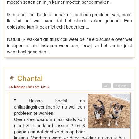
moeten zetten en mijn kamer moeten schoonmaken.
Ik doe het met liefde en maak er nooit een probleem van, maar
ik vind het wel naar dat het steeds vaker gebeurt. Een
oplossing kan ik ook niet echt bedenken...
Natuurlijk wakkert dit thuis ook weer de hele discussie over wel
inslapen of niet inslapen weer aan, terwijl ze het verder juist
weer best goed doet.
Chantal
+0
" quote "
25 februari 2024 om 13:16
"
Helaas begint de
ontlastingsincontinentie nu wel een
probleem te worden.
Geen idee waarom maar sinds kort
moet ze standaard tussen 2 en 3
poepen en dat doet ze dus op haar
kussen. Voorheen werd ze direct wakker en kon ik het