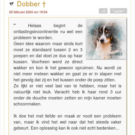
Dobber †
+0
" quote "
25 februari 2024 om 19:54
"
Helaas begint de
ontlastingsincontinentie nu wel een
probleem te worden.
Geen idee waarom maar sinds kort
moet ze standaard tussen 2 en 3
poepen en dat doet ze dus op haar
kussen. Voorheen werd ze direct
wakker en kon ik het gewoon opruimen. Nu wordt ze
niet meer meteen wakker en gaat ze er in slapen met
het gevolg dat zij en het kussen onder de poep zitten.
Ze lijkt er niet veel last van te hebben, maar het is
natuurlijk niet leuk. Vanacht heb ik haar rond 3 uur
onder de douche moeten zetten en mijn kamer moeten
schoonmaken.
Ik doe het met liefde en maak er nooit een probleem
van, maar ik vind het wel naar dat het steeds vaker
gebeurt. Een oplossing kan ik ook niet echt bedenken...