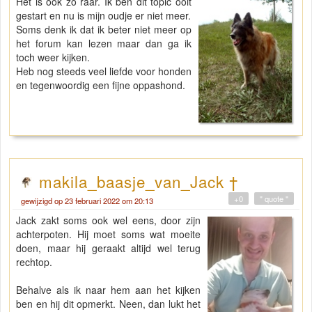
Het is ook zo raar. Ik ben dit topic ooit
gestart en nu is mijn oudje er niet meer.
Soms denk ik dat ik beter niet meer op
het forum kan lezen maar dan ga ik
toch weer kijken.
Heb nog steeds veel liefde voor honden
en tegenwoordig een fijne oppashond.
makila_baasje_van_Jack †
+0
" quote "
gewijzigd op 23 februari 2022 om 20:13
Jack zakt soms ook wel eens, door zijn
achterpoten. Hij moet soms wat moeite
doen, maar hij geraakt altijd wel terug
rechtop.
Behalve als ik naar hem aan het kijken
ben en hij dit opmerkt. Neen, dan lukt het