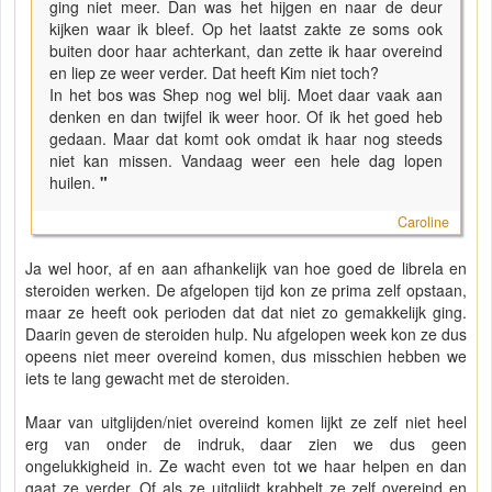
ging niet meer. Dan was het hijgen en naar de deur
kijken waar ik bleef. Op het laatst zakte ze soms ook
buiten door haar achterkant, dan zette ik haar overeind
en liep ze weer verder. Dat heeft Kim niet toch?
In het bos was Shep nog wel blij. Moet daar vaak aan
denken en dan twijfel ik weer hoor. Of ik het goed heb
gedaan. Maar dat komt ook omdat ik haar nog steeds
niet kan missen. Vandaag weer een hele dag lopen
huilen.
"
Caroline
Ja wel hoor, af en aan afhankelijk van hoe goed de librela en
steroiden werken. De afgelopen tijd kon ze prima zelf opstaan,
maar ze heeft ook perioden dat dat niet zo gemakkelijk ging.
Daarin geven de steroiden hulp. Nu afgelopen week kon ze dus
opeens niet meer overeind komen, dus misschien hebben we
iets te lang gewacht met de steroiden.
Maar van uitglijden/niet overeind komen lijkt ze zelf niet heel
erg van onder de indruk, daar zien we dus geen
ongelukkigheid in. Ze wacht even tot we haar helpen en dan
gaat ze verder. Of als ze uitglijdt krabbelt ze zelf overeind en