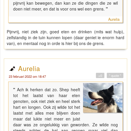
pijnvrij kan bewegen, dan kan ze die dingen die ze wil
doen niet meer, en dat is voor ons wel een grens.
"
Aurelia
Pijnvrij, niet ziek zijn, goed eten en drinken (mits wat hulp),
zelfstandig in de tuin kunnen lopen (daar geniet ie enorm hard
van), en mentaal nog in orde is hier bij ons de grens.
Aurelia
+0
" quote "
23 februari 2022 om 18:47
"
Ach ik herken dat zo. Shep heeft
tot het laatst van haar eten
genoten, ook niet ziek en heel sterk
hart en longen. Ook zij wilde tot het
laatst met alles mee blijven doen
maar dat lukte niet meer en juist
daar was ze ongelukkig van geworden. Ze wilde nog
steeds achter de bal aan rennen maar viel dan