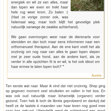
energiek en wil ze van alles, maar
dan lopen we even en trekt haar
hele rug weer krom. Zo balen :(
(Had ze vorige zomer ook, was
helemaal weg, maar toch blijft het gevoelige plek
natuurlijk vanwege de zwakke achterhand).
We gaan overmorgen weer naar de dierenarts voor
steroiden en dan toch maar eens informeren naar een
orthomanueel therapeut. Aan de ene kant voelt het als
onzinnig om nog naar van alles te gaan lopen slepen
met je zeer oude hond, aan de andere kant, als ze
verder in alle opzichten fit is en wil, is het ook idioot om
haar ermee te laten lopen toch?
"
Aurelia
Ten eerste wat naar. Maar ik vind dat niet onzinnig. Shep ging
op gegeven moment veel struikelen en vallen in het bos. En
was ook oud natuurlijk maar lichamelijk (organen) verder
gezond. Toen heb ik toch de librela geprobeerd en dankzij dat
heeft ze de laatste 4 maanden van haar leven nog goed mee
naar bos gekund. Uiteindelijk werd de achterhand een groot