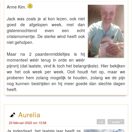
Arme Kim.
Jack was zoals je al kon lezen, ook niet
goed de afgelopen week, met dan
gisterenochtend even een echt
crisismomentje. De sterke wind heeft ook
niet geholpen.
Maar na 2 paardenmiddeltjes is hij
momenteel wéér terug in orde en wéér
pijnvrij (dat laatste, vind ik toch het belangrijkste). Hier bekijken
we het ook week per week. Ooit houdt het op, maar we
proberen hem zolang mogelijk te houden, zolang we de pijn
nog kunnen bestrijden en hij meer goede dan slechte dagen
heeft.
Aurelia
+0
" quote "
23 februari 2022 om 13:58
Ja inderdaad, het laatste jaar heeft ze