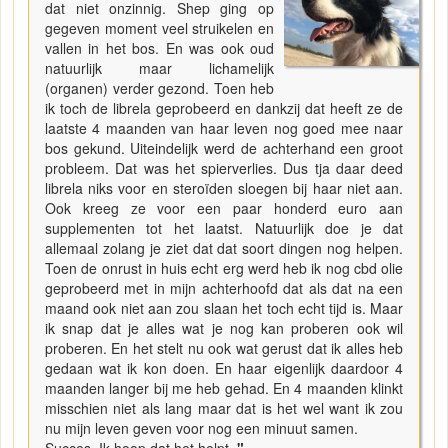
dat niet onzinnig. Shep ging op
gegeven moment veel struikelen en
vallen in het bos. En was ook oud
natuurlijk maar lichamelijk
(organen) verder gezond. Toen heb
ik toch de librela geprobeerd en dankzij dat heeft ze de
laatste 4 maanden van haar leven nog goed mee naar
bos gekund. Uiteindelijk werd de achterhand een groot
probleem. Dat was het spierverlies. Dus tja daar deed
librela niks voor en steroïden sloegen bij haar niet aan.
Ook kreeg ze voor een paar honderd euro aan
supplementen tot het laatst. Natuurlijk doe je dat
allemaal zolang je ziet dat dat soort dingen nog helpen.
Toen de onrust in huis echt erg werd heb ik nog cbd olie
geprobeerd met in mijn achterhoofd dat als dat na een
maand ook niet aan zou slaan het toch echt tijd is. Maar
ik snap dat je alles wat je nog kan proberen ook wil
proberen. En het stelt nu ook wat gerust dat ik alles heb
gedaan wat ik kon doen. En haar eigenlijk daardoor 4
maanden langer bij me heb gehad. En 4 maanden klinkt
misschien niet als lang maar dat is het wel want ik zou
nu mijn leven geven voor nog een minuut samen.
Succes. Ik hoop dat het helpt.
"