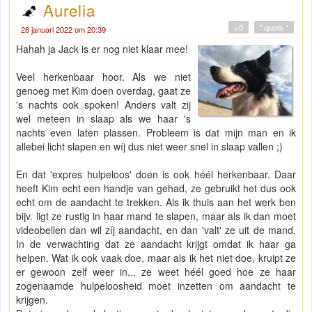
Aurelia
+0
" quote "
28 januari 2022 om 20:39
Hahah ja Jack is er nog niet klaar mee!
Veel herkenbaar hoor. Als we niet
genoeg met Kim doen overdag, gaat ze
's nachts ook spoken! Anders valt zij
wel meteen in slaap als we haar 's
nachts even laten plassen. Probleem is dat mijn man en ik
allebei licht slapen en wíj dus niet weer snel in slaap vallen ;)
En dat 'expres hulpeloos' doen is ook héél herkenbaar. Daar
heeft Kim echt een handje van gehad, ze gebruikt het dus ook
echt om de aandacht te trekken. Als ik thuis aan het werk ben
bijv. ligt ze rustig in haar mand te slapen, maar als ik dan moet
videobellen dan wil zíj aandacht, en dan 'valt' ze uit de mand.
In de verwachting dat ze aandacht krijgt omdat ik haar ga
helpen. Wat ik ook vaak doe, maar als ik het niet doe, kruipt ze
er gewoon zelf weer in... ze weet héél goed hoe ze haar
zogenaamde hulpeloosheid moet inzetten om aandacht te
krijgen.