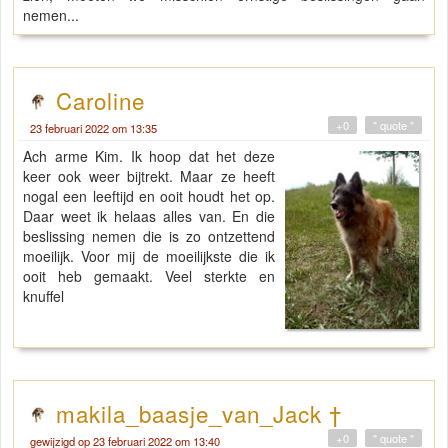
nemen...
Caroline
+0
" quote "
23 februari 2022 om 13:35
Ach arme Kim. Ik hoop dat het deze
keer ook weer bijtrekt. Maar ze heeft
nogal een leeftijd en ooit houdt het op.
Daar weet ik helaas alles van. En die
beslissing nemen die is zo ontzettend
moeilijk. Voor mij de moeilijkste die ik
ooit heb gemaakt. Veel sterkte en
knuffel
makila_baasje_van_Jack †
+0
" quote "
gewijzigd op 23 februari 2022 om 13:40