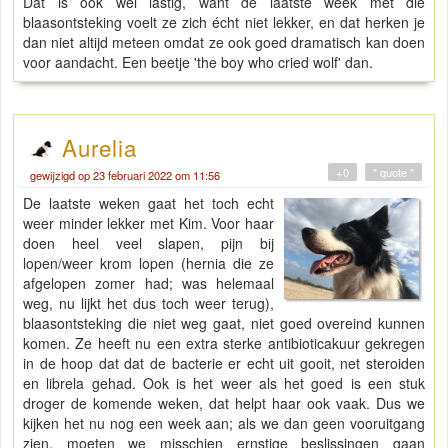
Dat is ook wel lastig, want de laatste week met die
blaasontsteking voelt ze zich écht niet lekker, en dat herken je
dan niet altijd meteen omdat ze ook goed dramatisch kan doen
voor aandacht. Een beetje 'the boy who cried wolf' dan.
Aurelia
+0
" quote "
gewijzigd op 23 februari 2022 om 11:56
De laatste weken gaat het toch echt
weer minder lekker met Kim. Voor haar
doen heel veel slapen, pijn bij
lopen/weer krom lopen (hernia die ze
afgelopen zomer had; was helemaal
weg, nu lijkt het dus toch weer terug),
blaasontsteking die niet weg gaat, niet goed overeind kunnen
komen. Ze heeft nu een extra sterke antibioticakuur gekregen
in de hoop dat dat de bacterie er echt uit gooit, net steroiden
en librela gehad. Ook is het weer als het goed is een stuk
droger de komende weken, dat helpt haar ook vaak. Dus we
kijken het nu nog een week aan; als we dan geen vooruitgang
zien, moeten we misschien ernstige beslissingen gaan