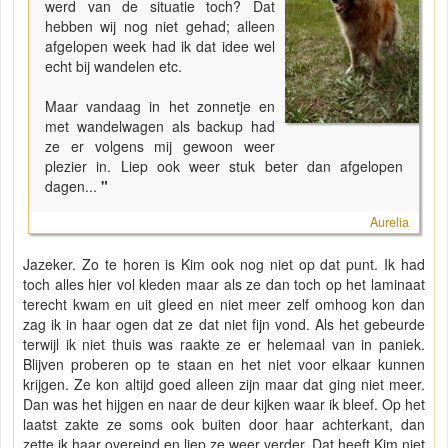
werd van de situatie toch? Dat
hebben wij nog niet gehad; alleen
afgelopen week had ik dat idee wel
echt bij wandelen etc.
Maar vandaag in het zonnetje en
met wandelwagen als backup had
ze er volgens mij gewoon weer
plezier in. Liep ook weer stuk beter dan afgelopen
dagen...
"
Aurelia
Jazeker. Zo te horen is Kim ook nog niet op dat punt. Ik had
toch alles hier vol kleden maar als ze dan toch op het laminaat
terecht kwam en uit gleed en niet meer zelf omhoog kon dan
zag ik in haar ogen dat ze dat niet fijn vond. Als het gebeurde
terwijl ik niet thuis was raakte ze er helemaal van in paniek.
Blijven proberen op te staan en het niet voor elkaar kunnen
krijgen. Ze kon altijd goed alleen zijn maar dat ging niet meer.
Dan was het hijgen en naar de deur kijken waar ik bleef. Op het
laatst zakte ze soms ook buiten door haar achterkant, dan
zette ik haar overeind en liep ze weer verder. Dat heeft Kim niet