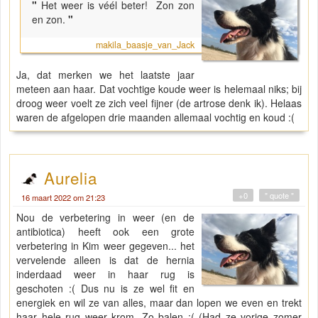
"
Het weer is véél beter! Zon zon
en zon.
"
makila_baasje_van_Jack
Ja, dat merken we het laatste jaar
meteen aan haar. Dat vochtige koude weer is helemaal niks; bij
droog weer voelt ze zich veel fijner (de artrose denk ik). Helaas
waren de afgelopen drie maanden allemaal vochtig en koud :(
Aurelia
+0
" quote "
16 maart 2022 om 21:23
Nou de verbetering in weer (en de
antibiotica) heeft ook een grote
verbetering in Kim weer gegeven... het
vervelende alleen is dat de hernia
inderdaad weer in haar rug is
geschoten :( Dus nu is ze wel fit en
energiek en wil ze van alles, maar dan lopen we even en trekt
haar hele rug weer krom. Zo balen :( (Had ze vorige zomer