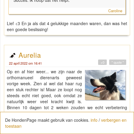
Caroline
Lief <3 En ja als dat 4 gelukkige maanden waren, dan was het
een goede beslissing!
Aurelia
+0
" quote "
22 april 2022 om 16:41
Op en af hier weer... we zijn naar de
orthomanueel dierenarts geweest
vorige week. Zien al wel dat haar rug
een stuk rechter is! Maar ze loopt nog
steeds echt niet goed, ook omdat ze
natuurlijk weer veel kracht kwijt is.
Binnen 10 dagen tot 2 weken zouden we echt verbetering
moeten zien, dus nog een weekje afwachten.
De HondenPage maakt gebruik van cookies.
info
/
verbergen en
Daarnaast wéér een blaasontsteking... hadden antibiotica
toestaan
gekregen maar die werkte totaal niet. Nu weer zelfde kuur als