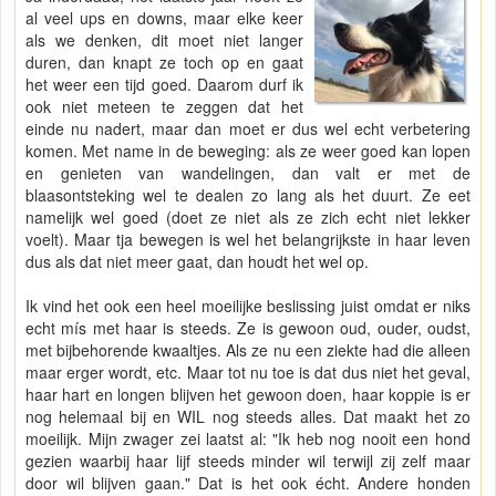
al veel ups en downs, maar elke keer
als we denken, dit moet niet langer
duren, dan knapt ze toch op en gaat
het weer een tijd goed. Daarom durf ik
ook niet meteen te zeggen dat het
einde nu nadert, maar dan moet er dus wel echt verbetering
komen. Met name in de beweging: als ze weer goed kan lopen
en genieten van wandelingen, dan valt er met de
blaasontsteking wel te dealen zo lang als het duurt. Ze eet
namelijk wel goed (doet ze niet als ze zich echt niet lekker
voelt). Maar tja bewegen is wel het belangrijkste in haar leven
dus als dat niet meer gaat, dan houdt het wel op.
Ik vind het ook een heel moeilijke beslissing juist omdat er niks
echt mís met haar is steeds. Ze is gewoon oud, ouder, oudst,
met bijbehorende kwaaltjes. Als ze nu een ziekte had die alleen
maar erger wordt, etc. Maar tot nu toe is dat dus niet het geval,
haar hart en longen blijven het gewoon doen, haar koppie is er
nog helemaal bij en WIL nog steeds alles. Dat maakt het zo
moeilijk. Mijn zwager zei laatst al: "Ik heb nog nooit een hond
gezien waarbij haar lijf steeds minder wil terwijl zij zelf maar
door wil blijven gaan." Dat is het ook écht. Andere honden