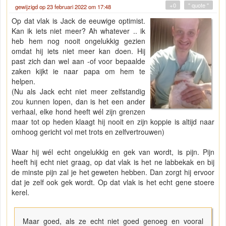
+0
" quote "
gewijzigd op 23 februari 2022 om 17:48
Op dat vlak is Jack de eeuwige optimist.
Kan ik iets niet meer? Ah whatever .. ik
heb hem nog nooit ongelukkig gezien
omdat hij iets niet meer kan doen. Hij
past zich dan wel aan -of voor bepaalde
zaken kijkt ie naar papa om hem te
helpen.
(Nu als Jack echt niet meer zelfstandig
zou kunnen lopen, dan is het een ander
verhaal, elke hond heeft wél zijn grenzen
maar tot op heden klaagt hij nooit en zijn koppie is altijd naar
omhoog gericht vol met trots en zelfvertrouwen)
Waar hij wél echt ongelukkig en gek van wordt, is pijn. Pijn
heeft hij echt niet graag, op dat vlak is het ne labbekak en bij
de minste pijn zal je het geweten hebben. Dan zorgt hij ervoor
dat je zelf ook gek wordt. Op dat vlak is het echt gene stoere
kerel.
Maar goed, als ze echt niet goed genoeg en vooral