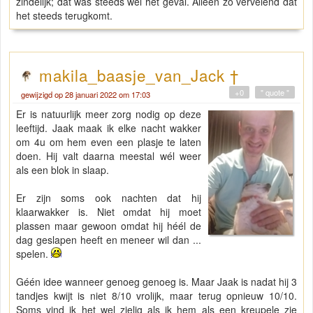
zindelijk; dat was steeds wel het geval. Alleen zo vervelend dat
het steeds terugkomt.
makila_baasje_van_Jack †
+0
" quote "
gewijzigd op 28 januari 2022 om 17:03
Er is natuurlijk meer zorg nodig op deze
leeftijd. Jaak maak ik elke nacht wakker
om 4u om hem even een plasje te laten
doen. Hij valt daarna meestal wél weer
als een blok in slaap.
Er zijn soms ook nachten dat hij
klaarwakker is. Niet omdat hij moet
plassen maar gewoon omdat hij héél de
dag geslapen heeft en meneer wil dan ...
spelen.
Géén idee wanneer genoeg genoeg is. Maar Jaak is nadat hij 3
tandjes kwijt is niet 8/10 vrolijk, maar terug opnieuw 10/10.
Soms vind ik het wel zielig als ik hem als een kreupele zie