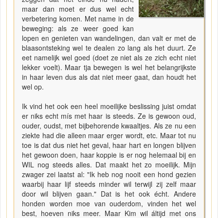
maar dan moet er dus wel echt
verbetering komen. Met name in de
beweging: als ze weer goed kan
lopen en genieten van wandelingen, dan valt er met de
blaasontsteking wel te dealen zo lang als het duurt. Ze
eet namelijk wel goed (doet ze niet als ze zich echt niet
lekker voelt). Maar tja bewegen is wel het belangrijkste
in haar leven dus als dat niet meer gaat, dan houdt het
wel op.
Ik vind het ook een heel moeilijke beslissing juist omdat
er niks echt mís met haar is steeds. Ze is gewoon oud,
ouder, oudst, met bijbehorende kwaaltjes. Als ze nu een
ziekte had die alleen maar erger wordt, etc. Maar tot nu
toe is dat dus niet het geval, haar hart en longen blijven
het gewoon doen, haar koppie is er nog helemaal bij en
WIL nog steeds alles. Dat maakt het zo moeilijk. Mijn
zwager zei laatst al: "Ik heb nog nooit een hond gezien
waarbij haar lijf steeds minder wil terwijl zij zelf maar
door wil blijven gaan." Dat is het ook écht. Andere
honden worden moe van ouderdom, vinden het wel
best, hoeven niks meer. Maar Kim wil áltijd met ons