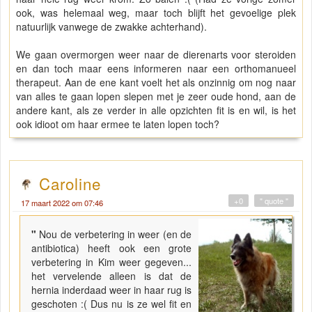
ook, was helemaal weg, maar toch blijft het gevoelige plek
natuurlijk vanwege de zwakke achterhand).
We gaan overmorgen weer naar de dierenarts voor steroiden
en dan toch maar eens informeren naar een orthomanueel
therapeut. Aan de ene kant voelt het als onzinnig om nog naar
van alles te gaan lopen slepen met je zeer oude hond, aan de
andere kant, als ze verder in alle opzichten fit is en wil, is het
ook idioot om haar ermee te laten lopen toch?
Caroline
+0
" quote "
17 maart 2022 om 07:46
"
Nou de verbetering in weer (en de
antibiotica) heeft ook een grote
verbetering in Kim weer gegeven...
het vervelende alleen is dat de
hernia inderdaad weer in haar rug is
geschoten :( Dus nu is ze wel fit en