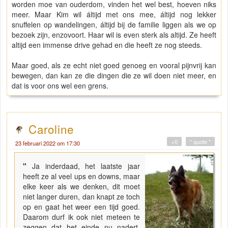
worden moe van ouderdom, vinden het wel best, hoeven niks
meer. Maar Kim wil áltijd met ons mee, áltijd nog lekker
snuffelen op wandelingen, áltijd bij de familie liggen als we op
bezoek zijn, enzovoort. Haar wil is even sterk als altijd. Ze heeft
altijd een immense drive gehad en die heeft ze nog steeds.
Maar goed, als ze echt niet goed genoeg en vooral pijnvrij kan
bewegen, dan kan ze die dingen die ze wil doen niet meer, en
dat is voor ons wel een grens.
Caroline
+0
" quote "
23 februari 2022 om 17:30
"
Ja inderdaad, het laatste jaar
heeft ze al veel ups en downs, maar
elke keer als we denken, dit moet
niet langer duren, dan knapt ze toch
op en gaat het weer een tijd goed.
Daarom durf ik ook niet meteen te
zeggen dat het einde nu nadert,