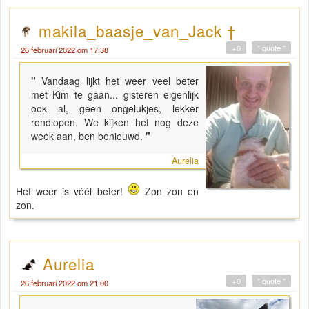
makila_baasje_van_Jack †
+0
" quote "
26 februari 2022 om 17:38
"
Vandaag lijkt het weer veel beter
met Kim te gaan... gisteren eigenlijk
ook al, geen ongelukjes, lekker
rondlopen. We kijken het nog deze
week aan, ben benieuwd.
"
Aurelia
Het weer is véél beter!
Zon zon en
zon.
Aurelia
+0
" quote "
26 februari 2022 om 21:00