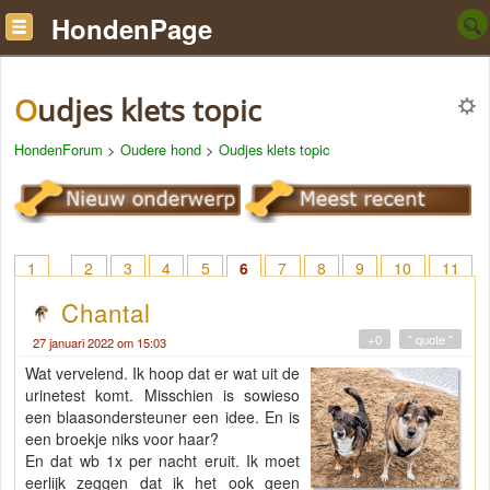
HondenPage
Oudjes klets topic
HondenForum
>
Oudere hond
>
Oudjes klets topic
1
2
3
4
5
6
7
8
9
10
11
12
13
14
15
16
17
18
> 22
Chantal
+0
" quote "
27 januari 2022 om 15:03
Wat vervelend. Ik hoop dat er wat uit de
urinetest komt. Misschien is sowieso
een blaasondersteuner een idee. En is
een broekje niks voor haar?
En dat wb 1x per nacht eruit. Ik moet
eerlijk zeggen dat ik het ook geen